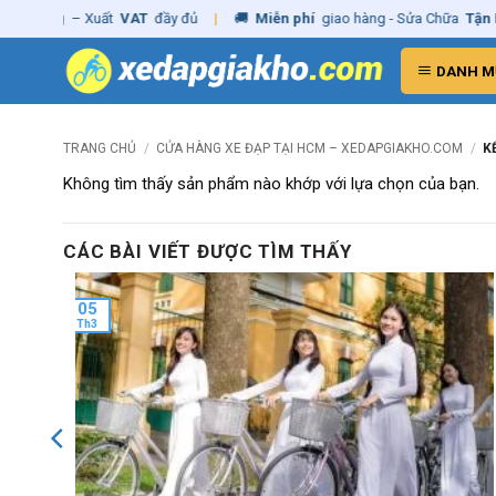
Skip
h hãng
– Xuất
VAT
đầy đủ
|
🚚
Miễn phí
giao hàng - Sửa Chữa
Tận N
to
content
DANH M
TRANG CHỦ
/
CỬA HÀNG XE ĐẠP TẠI HCM – XEDAPGIAKHO.COM
/
KẾ
Không tìm thấy sản phẩm nào khớp với lựa chọn của bạn.
CÁC BÀI VIẾT ĐƯỢC TÌM THẤY
05
Th3