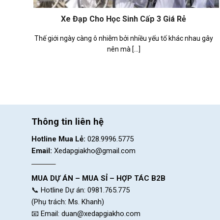
ộ
Xe Đạp Cho Học Sinh Cấp 3 Giá Rẻ
Thế giới ngày càng ô nhiễm bởi nhiều yếu tố khác nhau gây
,
nên mà [...]
Thông tin liên hệ
Hotline Mua Lẻ:
028.9996.5775
Email:
Xedapgiakho@gmail.com
MUA DỰ ÁN – MUA SỈ – HỢP TÁC B2B
📞 Hotline Dự án: 0981.765.775
(Phụ trách: Ms. Khanh)
📧 Email:
duan@xedapgiakho.com