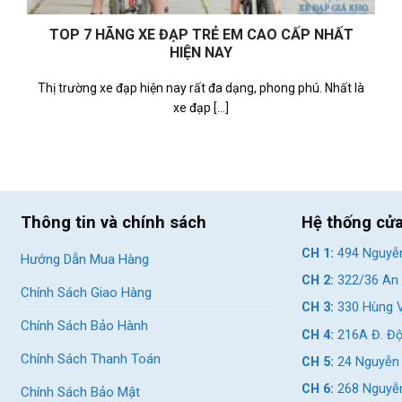
TOP 7 HÃNG XE ĐẠP TRẺ EM CAO CẤP NHẤT
HIỆN NAY
Thị trường xe đạp hiện nay rất đa dạng, phong phú. Nhất là
xe đạp [...]
Thông tin và chính sách
Hệ thống cử
CH 1:
494 Nguyễn
Hướng Dẫn Mua Hàng
CH 2:
322/36 An 
Chính Sách Giao Hàng
CH 3:
330 Hùng V
Chính Sách Bảo Hành
CH 4:
216A Đ. Độ
Chính Sách Thanh Toán
CH 5:
24 Nguyễn 
CH 6:
268 Nguyễn
Chính Sách Bảo Mật