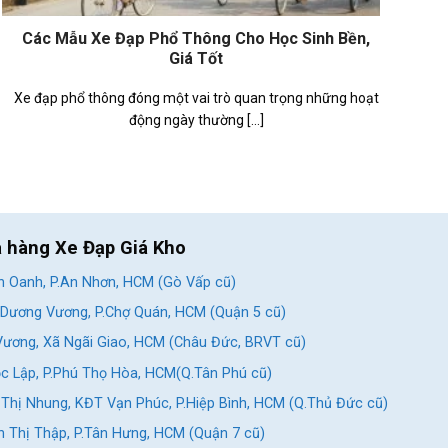
Các Mẫu Xe Đạp Phổ Thông Cho Học Sinh Bền,
Giá Tốt
Xe đạp phổ thông đóng một vai trò quan trọng những hoạt
động ngày thường [...]
a hàng Xe Đạp Giá Kho
 Oanh, P.An Nhơn, HCM (Gò Vấp cũ)
Dương Vương, P.Chợ Quán, HCM (Quận 5 cũ)
ương, Xã Ngãi Giao, HCM (Châu Đức, BRVT cũ)
c Lập, P.Phú Thọ Hòa, HCM(Q.Tân Phú cũ)
Thị Nhung, KĐT Vạn Phúc, P.Hiệp Bình, HCM (Q.Thủ Đức cũ)
 Thị Thập, P.Tân Hưng, HCM (Quận 7 cũ)