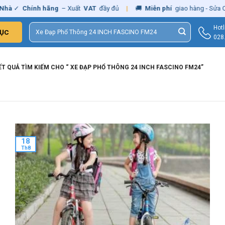
hà
✓
Chính hãng
– Xuất
VAT
đầy đủ
|
🚚
Miễn phí
giao hàng - Sửa Ch
Tìm
Hotl
ỤC
kiếm:
028
T QUẢ TÌM KIẾM CHO “ XE ĐẠP PHỔ THÔNG 24 INCH FASCINO FM24”
18
Th8