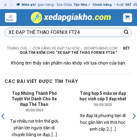
Skip
ủ
|
🚚
Miễn phí
giao hàng - Sửa Chữa
Tận Nhà
✓
Chính hãng
– Xuất
VAT
đầy đ
to
content
MENU
Tìm
kiếm:
TRANG CHỦ
/
CỬA HÀNG XE ĐẠP TẠI HCM – XEDAPGIAKHO.COM
/
KẾT
QUẢ TÌM KIẾM CHO “XE ĐẠP THỂ THAO FORNIX FT24 ”
Không tìm thấy sản phẩm nào khớp với lựa chọn của bạn.
CÁC BÀI VIẾT ĐƯỢC TÌM THẤY
Top Những Thành Phố
Tổng hợp 5 mẫu xe đạp
Tuyệt Vời Dành Cho Xe
học sinh cấp 3 đẹp nhất
Đạp Thể Thao
05/03/2023
05/03/2023
Xe đạp là phương tiện đi
Tại nhiều nơi trên thế giới,
học gắn liền với thời học
phần lớn người dân di
sinh cấp 2, [...]
chuyển bằng xe đạp, [...]