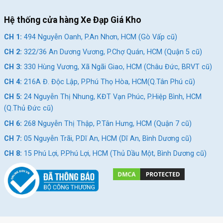
Hệ thống cửa hàng Xe Đạp Giá Kho
CH 1:
494 Nguyễn Oanh, P.An Nhơn, HCM (Gò Vấp cũ)
CH 2:
322/36 An Dương Vương, P.Chợ Quán, HCM (Quận 5 cũ)
CH 3:
330 Hùng Vương, Xã Ngãi Giao, HCM (Châu Đức, BRVT cũ)
CH 4:
216A Đ. Độc Lập, P.Phú Thọ Hòa, HCM(Q.Tân Phú cũ)
CH 5:
24 Nguyễn Thị Nhung, KĐT Vạn Phúc, P.Hiệp Bình, HCM
(Q.Thủ Đức cũ)
CH 6:
268 Nguyễn Thị Thập, P.Tân Hưng, HCM (Quận 7 cũ)
CH 7:
05 Nguyễn Trãi, P.Dĩ An, HCM (Dĩ An, Bình Dương cũ)
CH 8:
15 Phú Lợi, P.Phú Lợi, HCM (Thủ Dầu Một, Bình Dương cũ)