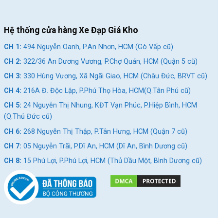
Hệ thống cửa hàng Xe Đạp Giá Kho
CH 1:
494 Nguyễn Oanh, P.An Nhơn, HCM (Gò Vấp cũ)
CH 2:
322/36 An Dương Vương, P.Chợ Quán, HCM (Quận 5 cũ)
CH 3:
330 Hùng Vương, Xã Ngãi Giao, HCM (Châu Đức, BRVT cũ)
CH 4:
216A Đ. Độc Lập, P.Phú Thọ Hòa, HCM(Q.Tân Phú cũ)
CH 5:
24 Nguyễn Thị Nhung, KĐT Vạn Phúc, P.Hiệp Bình, HCM
(Q.Thủ Đức cũ)
CH 6:
268 Nguyễn Thị Thập, P.Tân Hưng, HCM (Quận 7 cũ)
CH 7:
05 Nguyễn Trãi, P.Dĩ An, HCM (Dĩ An, Bình Dương cũ)
CH 8:
15 Phú Lợi, P.Phú Lợi, HCM (Thủ Dầu Một, Bình Dương cũ)