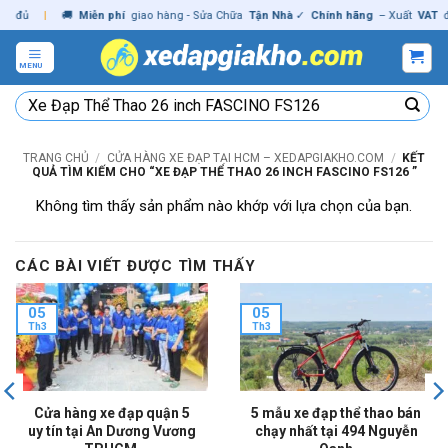
Skip
đủ
|
🚚
Miễn phí
giao hàng - Sửa Chữa
Tận Nhà
✓
Chính hãng
– Xuất
VAT
đầy 
to
content
MENU
Tìm
kiếm:
TRANG CHỦ
/
CỬA HÀNG XE ĐẠP TẠI HCM – XEDAPGIAKHO.COM
/
KẾT
QUẢ TÌM KIẾM CHO “XE ĐẠP THỂ THAO 26 INCH FASCINO FS126 ”
Không tìm thấy sản phẩm nào khớp với lựa chọn của bạn.
CÁC BÀI VIẾT ĐƯỢC TÌM THẤY
05
05
Th3
Th3
Cửa hàng xe đạp quận 5
5 mẫu xe đạp thể thao bán
uy tín tại An Dương Vương
chạy nhất tại 494 Nguyễn