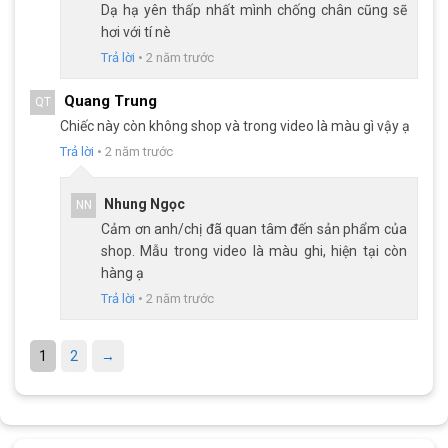
Bánh xe 700c chuẩn thể thao
Dạ hạ yên thấp nhất mình chống chân cũng sẽ
hơi với tí nè
Bánh của
Xe Đạp
DTFLY SR7 được trang bị bánh CST CITY
Trả lời
•
2 năm trước
PARKOUR, phổ biến ở các dòng
xe đạp đua
, kích cỡ 700x25C
phù hợp người dùng từ 1m60. Bánh xe có độ bám đường tốt,
Quang Trung
QT
phù hợp di chuyển nhiều loại địa hình khác nhau.
Chiếc này còn không shop và trong video là màu gì vậy ạ
Vành DTFLY nhôm 2 lớp 40mm giúp giảm trọng lượng cho xe,
Trả lời
•
2 năm trước
hạn chế hư hỏng, biến dạng khi xảy ra va chạm nhẹ.
Nhung Ngọc
NN
Cảm ơn anh/chị đã quan tâm đến sản phẩm của
shop. Mẫu trong video là màu ghi, hiện tại còn
hàng ạ
Trả lời
•
2 năm trước
1
2
→