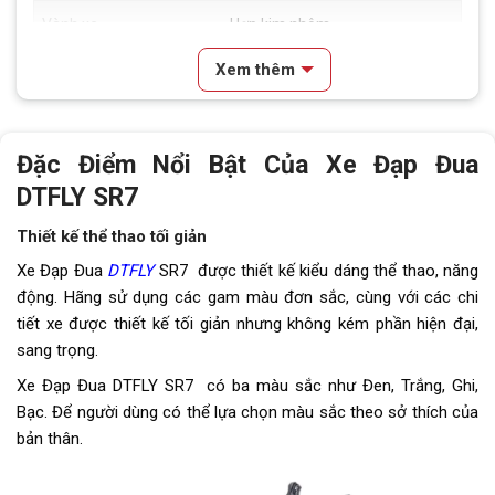
Vành xe
Hợp kim nhôm
Xem thêm
Lốp xe
CST 700x25C
Tay đề
Tay đề lắc SENSAH R7 (2 đĩa, 7
líp)
Đặc Điểm Nổi Bật Của
Xe Đạp Đua
DTFLY SR7
Tăng tốc trước (Gạt
SENSAH R7
đĩa)
Thiết kế thể thao tối giản
Tăng tốc sau (Gạt líp)
SENSAH R7
Xe Đạp Đua
DTFLY
SR7 được thiết kế kiểu dáng thể thao, năng
động. Hãng sử dụng các gam màu đơn sắc, cùng với các chi
Đùi đĩa
Hợp kim nhôm Prowheel
tiết xe được thiết kế tối giản nhưng không kém phần hiện đại,
sang trọng.
Dĩa
2 tầng
Xe Đạp Đua
DTFLY SR7 có ba màu sắc như Đen, Trắng, Ghi,
Líp
Líp vặn ATA
Bạc. Để người dùng có thể lựa chọn màu sắc theo sở thích của
bản thân.
Sên (xích)
TG