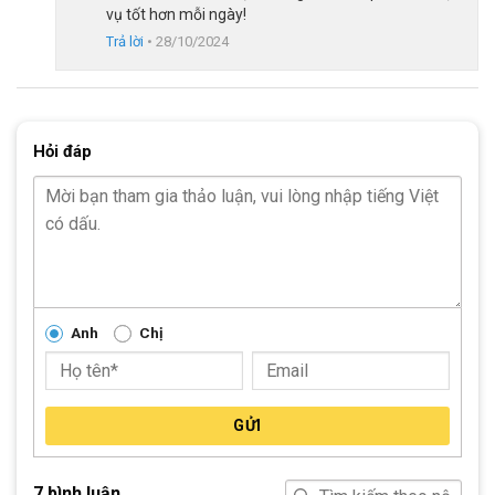
vụ tốt hơn mỗi ngày!
người dùng không phải tốn nhiều sức. Líp vặn ATA 7 tầng 14-
Trả lời
•
28/10/2024
28T làm tăng độ chính xác và độ bền trong quá trình sử dụng
sản phẩm.
Hỏi đáp
Anh
Chị
GỬI
Bộ truyền động 14 tốc độ
7 bình luận