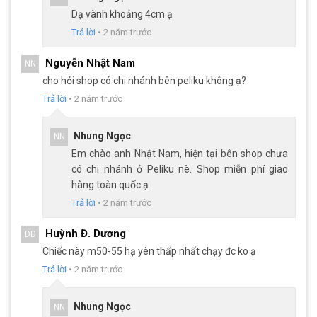
Đạp Đua
DTFLY SR7, loại phanh đảm bảo khả năng phanh
Dạ vành khoảng 4cm ạ
nhanh nhạy, ổn định dưới điều kiện thời tiết khác nhau. Phanh
Trả lời
•
2 năm trước
đĩa cơ XUQIYE giúp người dùng dễ dàng kiểm soát, giảm tốc độ
của xe một cách nhanh chóng, an toàn.
Nguyễn Nhật Nam
NN
cho hỏi shop có chi nhánh bên peliku không ạ?
Trả lời
•
2 năm trước
Nhung Ngọc
NN
Em chào anh Nhật Nam, hiện tại bên shop chưa
có chi nhánh ở Peliku nè. Shop miễn phí giao
hàng toàn quốc ạ
Trả lời
•
2 năm trước
Huỳnh Đ. Dương
DD
Chiếc này m50-55 hạ yên thấp nhất chạy đc ko ạ
Trả lời
•
2 năm trước
Xe Đạp Đua DTFLY SR7 trang bị phanh đĩa cơ an toàn
Nhung Ngọc
NN