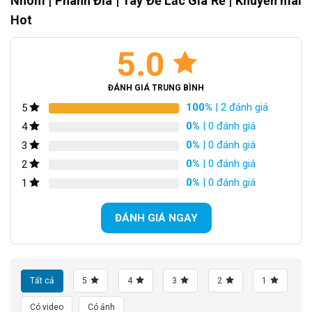
Nhôm | Phanh Đĩa | Tay Đề Lắc Giá Rẻ | Khuyến mãi
Kết Luận
Hot
5.0
ĐÁNH GIÁ TRUNG BÌNH
100%
| 2 đánh giá
5
Xe Đạp Đua DTFLY SR7 – Khung Nhôm | Phanh Đĩa | Tay Đề Lắc
0%
| 0 đánh giá
4
0%
| 0 đánh giá
3
Khung sườn hợp kim nhôm bền bỉ
0%
| 0 đánh giá
2
Xe Đạp Đua
DTFLY SR7 sở hữu khung sườn được cấu tạo từ
0%
| 0 đánh giá
1
hợp kim nhôm cao cấp, thiết kế khí động lực học tiêu chuẩn.
Hợp kim nhôm còn giúp giảm trọng lượng xe, đảm bảo độ nhẹ
ĐÁNH GIÁ NGAY
cho xe, chịu được tải trọng lớn, mang lại sự ổn định cho xe khi
đang di chuyển.
Xe Đạp Đua
DTFLY SR7 thiết kế dây âm sườn gọn gàng. Bề
Tất cả
5
4
3
2
1
ngoài xe đạp được phủ lớp sơn tĩnh điện, tạo hiệu ứng sáng
bóng, tăng độ thẩm mỹ cũng như hạn chế han gỉ sét, giữ cho
Có video
Có ảnh