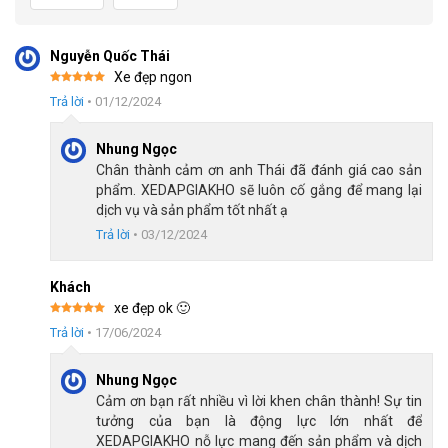
màu sơn xe bền bỉ trong quá trình sử dụng.
Nguyễn Quốc Thái
Xe đẹp ngon
Được xếp
Trả lời
•
01/12/2024
hạng
5
5
sao
Nhung Ngọc
Chân thành cảm ơn anh Thái đã đánh giá cao sản
phẩm. XEDAPGIAKHO sẽ luôn cố gắng để mang lại
dịch vụ và sản phẩm tốt nhất ạ
Trả lời
•
03/12/2024
Khách
xe đẹp ok 🙂
Được xếp
Khung sườn hợp kim nhôm, nhẹ nhàng bền bỉ
Trả lời
•
17/06/2024
hạng
5
5
sao
Nhung Ngọc
Bộ truyền động 14 tốc độ chính hãng
Cảm ơn bạn rất nhiều vì lời khen chân thành! Sự tin
Xe Đạp Đua
DTFLY SR7 trang bị bộ truyền động 2x7S tương
tưởng của bạn là động lực lớn nhất để
XEDAPGIAKHO nỗ lực mang đến sản phẩm và dịch
đương 14 tốc độ, giúp xe hoạt động mượt mà, nhẹ nhàng mà