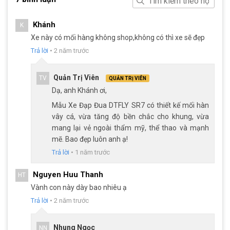
Xe Đạp Đua
DTFLY SR7 được trang bị ghi đông chất liệu hợp
kim nhôm, phần tay lái cong đặc trưng của xe đạp đua. Sử dụng
Khánh
K
tay đề lắc Sensah R7, giúp xe chuyển động êm ái.
Xe này có mối hàng không shop,không có thì xe sẽ đẹp
Trả lời
•
2 năm trước
Quản Trị Viên
TV
QUẢN TRỊ VIÊN
Dạ, anh Khánh ơi,
Mẫu Xe Đạp Đua DTFLY SR7 có thiết kế mối hàn
vây cá, vừa tăng độ bền chắc cho khung, vừa
mang lại vẻ ngoài thẩm mỹ, thể thao và mạnh
mẽ. Bao đẹp luôn anh ạ!
Trả lời
•
1 năm trước
Nguyen Huu Thanh
HT
Ghi đông nhôm và tay đề lắc Sensah R7
Vành con này dày bao nhiêu ạ
Trả lời
•
2 năm trước
Phanh đĩa cơ an toàn
Hệ thống phanh đĩa cơ XUQIYE an toàn được trang bị cho
Xe
Nhung Ngọc
NN