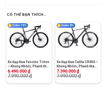
CÓ THỂ BẠN THÍCH…
Giảm 19%
Giảm 8%
Xe Đạp Đua Fascino Triton
Xe Đạp Đua Califa CR450 –
– Khung Nhôm, Phanh Đĩa
Khung Nhôm, Phanh Đĩa
Cơ
Cơ
6.490.000
₫
7.390.000
₫
7.990.000
₫
7.990.000
₫