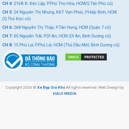
CH 4:
216A Đ. Độc Lập, P.Phú Thọ Hòa, HCM(Q.Tân Phú cũ)
CH 5:
24 Nguyễn Thị Nhung, KĐT Vạn Phúc, P.Hiệp Bình, HCM
(Q.Thủ Đức cũ)
CH 6:
268 Nguyễn Thị Thập, P.Tân Hưng, HCM (Quận 7 cũ)
CH 7:
05 Nguyễn Trãi, P.Dĩ An, HCM (Dĩ An, Bình Dương cũ)
CH 8:
15 Phú Lợi, P.Phú Lợi, HCM (Thủ Dầu Một, Bình Dương cũ)
Copyright 2026 ©
Xe Đạp Giá Kho
All rights reserved. Web Design by
HALO MEDIA