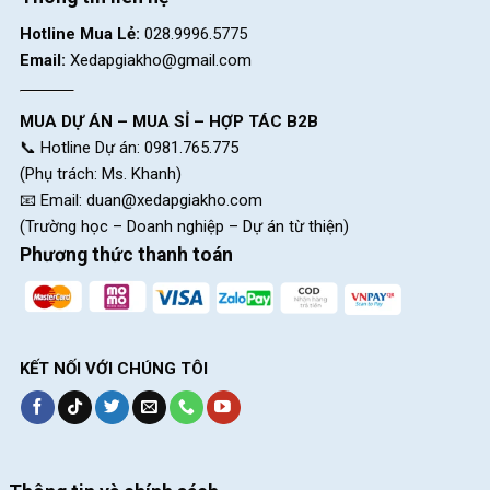
CH 7:
05 Nguyễn Trãi, P.Dĩ An, HCM (Dĩ An, Bình Dương
Hotline Mua Lẻ:
028.9996.5775
cũ)
Email:
Xedapgiakho@gmail.com
CH 8:
15 Phú Lợi, P.Phú Lợi, HCM (Thủ Dầu Một, Bình
Dương cũ)
MUA DỰ ÁN – MUA SỈ – HỢP TÁC B2B
📞 Hotline Dự án: 0981.765.775
SKU:
SR7
(Phụ trách: Ms. Khanh)
Thẻ:
Hợp Kim Nhôm
,
Xe đạp đua Sensah
,
Xe đạp tay đề lắc
📧 Email:
duan@xedapgiakho.com
(Trường học – Doanh nghiệp – Dự án từ thiện)
Phương thức thanh toán
KẾT NỐI VỚI CHÚNG TÔI