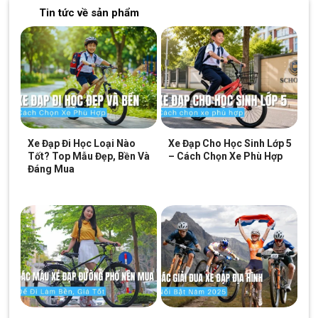
Tin tức về sản phẩm
Bánh của Xe Đạp Đua DTFLY SR7 700C
Xe Đạp Đi Học Loại Nào
Xe Đạp Cho Học Sinh Lớp 5
Tốt? Top Mẫu Đẹp, Bền Và
– Cách Chọn Xe Phù Hợp
Đáng Mua
Yên thể thao, êm ái, cọc yên vững chắc, điều chỉnh dễ dàng
Kết Luận