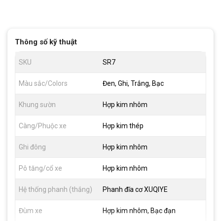
Thông số kỹ thuật
SKU
SR7
Màu sắc/Colors
Đen, Ghi, Trắng, Bạc
Khung sườn
Hợp kim nhôm
Càng/Phuộc xe
Hợp kim thép
Ghi đông
Hợp kim nhôm
Pô tăng/cổ xe
Hợp kim nhôm
Hệ thống phanh (thắng)
Phanh đĩa cơ XUQIYE
Đùm xe
Hợp kim nhôm, Bạc đạn