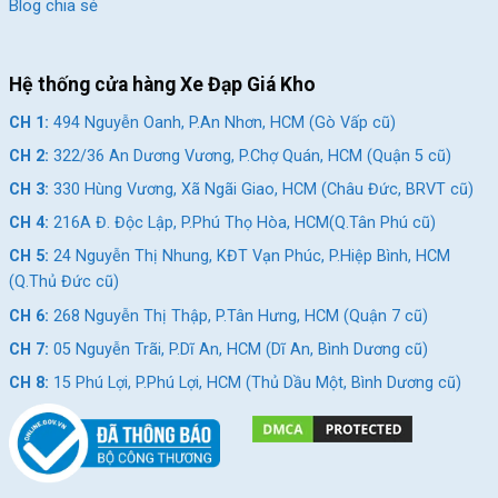
Blog chia sẻ
Hệ thống cửa hàng Xe Đạp Giá Kho
CH 1:
494 Nguyễn Oanh, P.An Nhơn, HCM (Gò Vấp cũ)
CH 2:
322/36 An Dương Vương, P.Chợ Quán, HCM (Quận 5 cũ)
CH 3:
330 Hùng Vương, Xã Ngãi Giao, HCM (Châu Đức, BRVT cũ)
CH 4:
216A Đ. Độc Lập, P.Phú Thọ Hòa, HCM(Q.Tân Phú cũ)
CH 5:
24 Nguyễn Thị Nhung, KĐT Vạn Phúc, P.Hiệp Bình, HCM
(Q.Thủ Đức cũ)
CH 6:
268 Nguyễn Thị Thập, P.Tân Hưng, HCM (Quận 7 cũ)
CH 7:
05 Nguyễn Trãi, P.Dĩ An, HCM (Dĩ An, Bình Dương cũ)
CH 8:
15 Phú Lợi, P.Phú Lợi, HCM (Thủ Dầu Một, Bình Dương cũ)