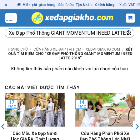
Skip
ủ
|
🚚
Miễn phí
giao hàng - Sửa Chữa
Tận Nhà
✓
Chính hãng
– Xuất
VAT
đầy đ
to
content
MENU
Tìm
kiếm:
TRANG CHỦ
/
CỬA HÀNG XE ĐẠP TẠI HCM – XEDAPGIAKHO.COM
/
KẾT
QUẢ TÌM KIẾM CHO “XE ĐẠP PHỔ THÔNG GIANT MOMENTUM INEED
LATTE 2019”
Không tìm thấy sản phẩm nào khớp với lựa chọn của bạn.
CÁC BÀI VIẾT ĐƯỢC TÌM THẤY
17
14
Th12
Th12
Các Mẫu Xe Đạp Nữ Đi
Cửa Hàng Phân Phối Xe
Học Giá Rẻ, Chất Lượng
Đạp Phổ Thông Lớn Nhất