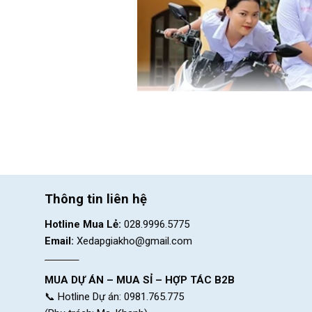
Thông tin liên hệ
Hotline Mua Lẻ:
028.9996.5775
Email:
Xedapgiakho@gmail.com
MUA DỰ ÁN – MUA SỈ – HỢP TÁC B2B
Xe Điện Có Bao Nhiêu 
📞 Hotline Dự án: 0981.765.775
Hiện nay, xe điện có nhiều loại khác 