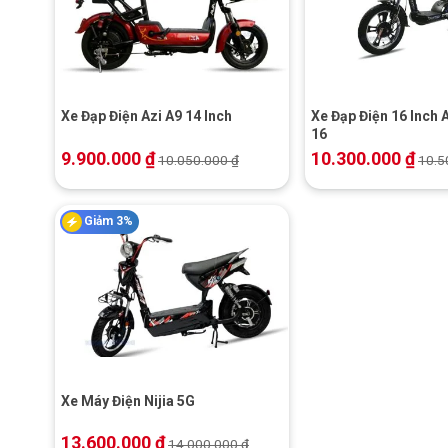
+
+
Xe Đạp Điện Azi A9 14 Inch
Xe Đạp Điện 16 Inch 
16
9.900.000
₫
10.300.000
₫
10.050.000
₫
10.5
Giảm 3%
+
Xe Máy Điện Nijia 5G
13.600.000
₫
14.000.000
₫