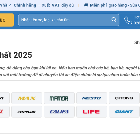
✓
Chính hãng
– Xuất
VAT
đầy đủ
|
🚚
Miễn phí
giao hàng - Sửa Chữa
Tìm
Hot
ỤC
kiếm:
028
Sh
Nhất 2025
rung, dễ dàng cho bạn khi lái xe. Nếu bạn muốn chở các bé, bạn bè, người
 với môi trường để di chuyển thì xe điện chính là sự lựa chọn hoàn hảo 