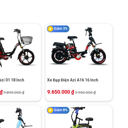
Giảm 3%
+
zi 01 18 Inch
Xe Đạp Điện Azi A16 16 Inch
₫
9.650.000
₫
9.890.000
₫
9.950.000
₫
Giảm 8%