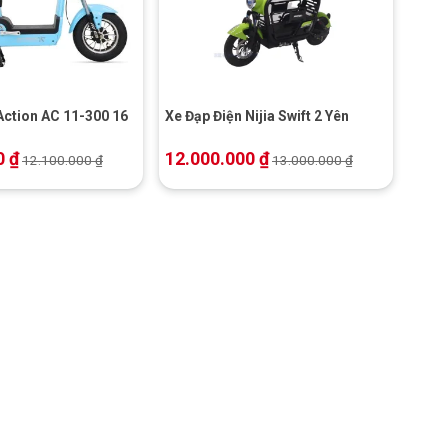
+
Action AC 11-300 16
Xe Đạp Điện Nijia Swift 2 Yên
0
₫
12.000.000
₫
12.100.000
₫
13.000.000
₫