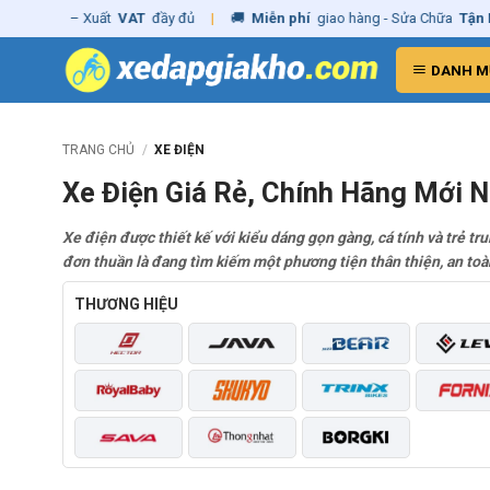
Skip
hãng
– Xuất
VAT
đầy đủ
|
🚚
Miễn phí
giao hàng - Sửa Chữa
Tận Nhà
to
content
DANH M
TRANG CHỦ
/
XE ĐIỆN
Xe Điện Giá Rẻ, Chính Hãng Mới 
Xe điện được thiết kế với kiểu dáng gọn gàng, cá tính và trẻ t
đơn thuần là đang tìm kiếm một phương tiện thân thiện, an toàn
THƯƠNG HIỆU