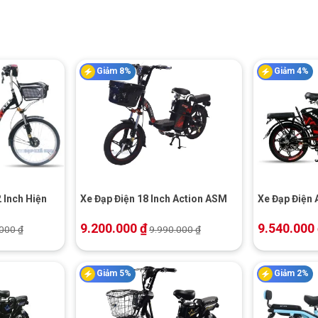
Giảm 8%
Giảm 4%
+
+
2 Inch Hiện
Xe Đạp Điện 18 Inch Action ASM
Xe Đạp Điện A
9.200.000
₫
9.540.000
.000
₫
9.990.000
₫
Giảm 5%
Giảm 2%