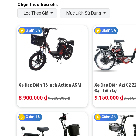
Lọc Theo Giá
Mục Đích Sử Dụng
Giảm 6%
Giảm 5%
+
+
Xe Đạp Điện 16 Inch Action ASM
Xe Đạp Điện Azi 02 2
Đại Tiện Lợi
8.900.000
₫
9.150.000
₫
9.500.000
₫
9.650
Giảm 1%
Giảm 2%