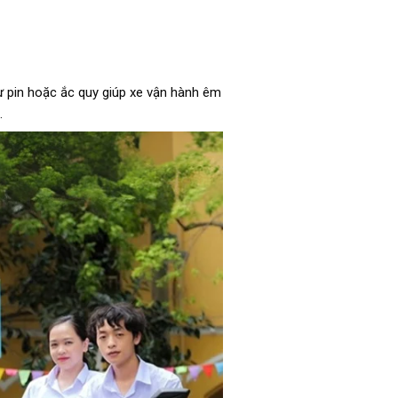
ừ pin hoặc ắc quy giúp xe vận hành êm
g.