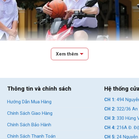
Xem thêm
Thông tin và chính sách
Hệ thống cử
CH 1:
494 Nguyễn
Hướng Dẫn Mua Hàng
Xe điện là loại phương tiện sử dụng động cơ điện để di chuyển
CH 2:
322/36 An 
Chính Sách Giao Hàng
CH 3:
330 Hùng V
Chính Sách Bảo Hành
Loại?
CH 4:
216A Đ. Độ
Chính Sách Thanh Toán
CH 5:
24 Nguyễn 
nhau, được ưa chuộng nhất là xe đạp điện, xe máy điện nhờ kích thư