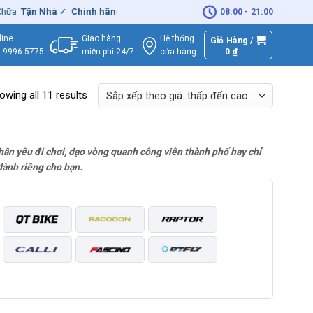
Tận Nhà
✓
Chính hãng
– Xuất
VAT
đầy đủ
|
🚚
Miễn phí
giao hàng -
08:00 - 21:00
Giao hàng
Hệ thống
line
Giỏ Hàng /
miễn phí 24/7
0
₫
cửa hàng
.9996.5775
owing all 11 results
 thân yêu đi chơi, dạo vòng quanh công viên thành phố hay chỉ
dành riêng cho bạn.