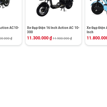
+
+
Action AC10-
Xe Đạp Điện 16 Inch Action AC 10-
Xe Đạp Điện 
300
Inch
11.300.000
₫
11.800.00
00.000
₫
11.900.000
₫