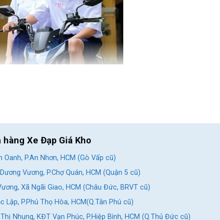
a hàng Xe Đạp Giá Kho
 Oanh, P.An Nhơn, HCM (Gò Vấp cũ)
Dương Vương, P.Chợ Quán, HCM (Quận 5 cũ)
ương, Xã Ngãi Giao, HCM (Châu Đức, BRVT cũ)
c Lập, P.Phú Thọ Hòa, HCM(Q.Tân Phú cũ)
Thị Nhung, KĐT Vạn Phúc, P.Hiệp Bình, HCM (Q.Thủ Đức cũ)
ớc nhỏ gọn và đáp ứng được nhu cầu di