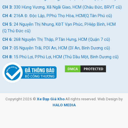
CH 3:
330 Hùng Vương, Xã Ngãi Giao, HCM (Châu Đức, BRVT cũ)
CH 4:
216A Đ. Độc Lập, P.Phú Thọ Hòa, HCM(Q.Tân Phú cũ)
CH 5:
24 Nguyễn Thị Nhung, KĐT Vạn Phúc, P.Hiệp Bình, HCM
(Q.Thủ Đức cũ)
CH 6:
268 Nguyễn Thị Thập, P.Tân Hưng, HCM (Quận 7 cũ)
CH 7:
05 Nguyễn Trãi, P.Dĩ An, HCM (Dĩ An, Bình Dương cũ)
CH 8:
15 Phú Lợi, P.Phú Lợi, HCM (Thủ Dầu Một, Bình Dương cũ)
Copyright 2026 ©
Xe Đạp Giá Kho
All rights reserved. Web Design by
HALO MEDIA