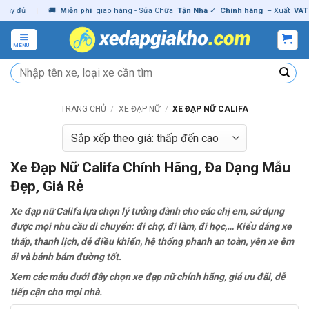
Skip
đủ
|
🚚
Miễn phí
giao hàng - Sửa Chữa
Tận Nhà
✓
Chính hãng
– Xuất
VAT
đầy 
to
content
MENU
Tìm
kiếm:
TRANG CHỦ
/
XE ĐẠP NỮ
/
XE ĐẠP NỮ CALIFA
Xe Đạp Nữ Califa Chính Hãng, Đa Dạng Mẫu
Đẹp, Giá Rẻ
Xe đạp nữ Califa lựa chọn lý tưởng dành cho các chị em, sử dụng
được mọi nhu cầu di chuyển: đi chợ, đi làm, đi học,… Kiểu dáng xe
thấp, thanh lịch, dễ điều khiển, hệ thống phanh an toàn, yên xe êm
ái và bánh bám đường tốt.
Xem các mẫu dưới đây chọn xe đạp nữ chính hãng, giá ưu đãi, dễ
tiếp cận cho mọi nhà.