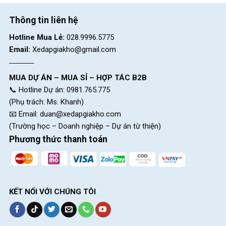
Thông tin liên hệ
Hotline Mua Lẻ:
028.9996.5775
Email:
Xedapgiakho@gmail.com
MUA DỰ ÁN – MUA SỈ – HỢP TÁC B2B
📞 Hotline Dự án: 0981.765.775
(Phụ trách: Ms. Khanh)
📧 Email:
duan@xedapgiakho.com
(Trường học – Doanh nghiệp – Dự án từ thiện)
Phương thức thanh toán
KẾT NỐI VỚI CHÚNG TÔI