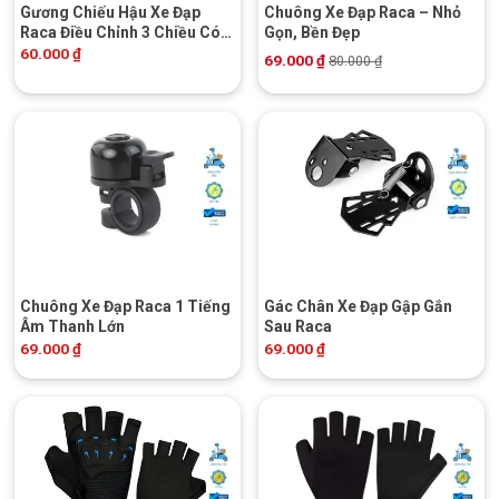
Gương Chiếu Hậu Xe Đạp
Chuông Xe Đạp Raca – Nhỏ
Raca Điều Chỉnh 3 Chiều Có
Gọn, Bền Đẹp
Phản Quang
60.000
₫
69.000
₫
80.000
₫
Chuông Xe Đạp Raca 1 Tiếng
Gác Chân Xe Đạp Gập Gắn
Âm Thanh Lớn
Sau Raca
69.000
₫
69.000
₫