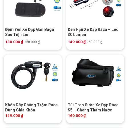
Đệm Yên Xe Đạp Gắn Baga
Đèn Hậu Xe Đạp Raca – Led
Sau Tiện Lợi
30 Lumen
130.000
₫
149.000
₫
150.000
₫
169.000
₫
Khóa Dây Chống Trộm Raca
Túi Treo Sườn Xe Đạp Raca
Dùng Chìa Khóa
S5 – Chống Thấm Nước
149.000
₫
160.000
₫