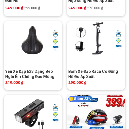
Đàn Hồi
Hợp Đồng Hồ Đo Áp Suất
249.000
₫
249.000
₫
299.000
₫
278.000
₫
Yên Xe Đạp E23 Dạng Béo
Bơm Xe Đạp Raca Có Đồng
Ngồi Êm Chống Đau Mông
Hồ Đo Áp Suất
249.000
₫
290.000
₫
Giảm 23%