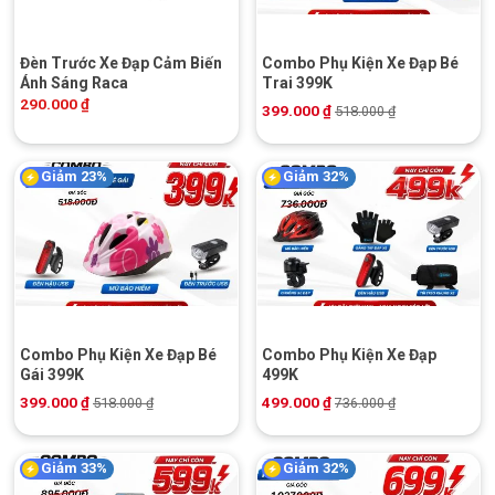
Đèn Trước Xe Đạp Cảm Biến
Combo Phụ Kiện Xe Đạp Bé
Ánh Sáng Raca
Trai 399K
290.000
₫
399.000
₫
518.000
₫
Giảm 23%
Giảm 32%
Combo Phụ Kiện Xe Đạp Bé
Combo Phụ Kiện Xe Đạp
Gái 399K
499K
399.000
₫
499.000
₫
518.000
₫
736.000
₫
Giảm 33%
Giảm 32%