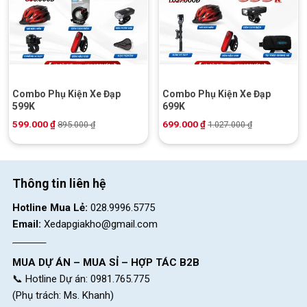
Combo Phụ Kiện Xe Đạp
Combo Phụ Kiện Xe Đạp
599K
699K
599.000
₫
699.000
₫
895.000
₫
1.027.000
₫
Thông tin liên hệ
Hotline Mua Lẻ:
028.9996.5775
Email:
Xedapgiakho@gmail.com
MUA DỰ ÁN – MUA SỈ – HỢP TÁC B2B
📞 Hotline Dự án: 0981.765.775
(Phụ trách: Ms. Khanh)