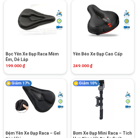
Bọc Yên Xe Đạp Raca Mềm
Yên Béo Xe Đạp Cao Cấp
Êm, Dễ Lắp
199.000
₫
249.000
₫
Giảm 17%
Giảm 10%
Đệm Yên Xe Đạp Raca – Gel
Bơm Xe Đạp Mini Raca – Tích