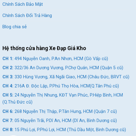
Chính Sách Bảo Mật
Chính Sách Đổi Trả Hàng
Blog chia sẻ
Hệ thống cửa hàng Xe Đạp Giá Kho
CH 1:
494 Nguyễn Oanh, P.An Nhơn, HCM (Gò Vấp cũ)
CH 2:
322/36 An Dương Vương, P.Chợ Quán, HCM (Quận 5 cũ)
CH 3:
330 Hùng Vương, Xã Ngãi Giao, HCM (Châu Đức, BRVT cũ)
CH 4:
216A Đ. Độc Lập, P.Phú Thọ Hòa, HCM(Q.Tân Phú cũ)
CH 5:
24 Nguyễn Thị Nhung, KĐT Vạn Phúc, P.Hiệp Bình, HCM
(Q.Thủ Đức cũ)
CH 6:
268 Nguyễn Thị Thập, P.Tân Hưng, HCM (Quận 7 cũ)
CH 7:
05 Nguyễn Trãi, P.Dĩ An, HCM (Dĩ An, Bình Dương cũ)
CH 8:
15 Phú Lợi, P.Phú Lợi, HCM (Thủ Dầu Một, Bình Dương cũ)