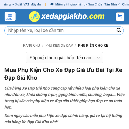
Skip
– Xuất
VAT
đầy đủ
|
🚚
Miễn phí
giao hàng - Sửa Chữa
Tận Nhà
✓
Chính hãng
to
content
MENU
Tìm
kiếm:
TRANG CHỦ
/
PHỤ KIỆN XE ĐẠP
/
PHỤ KIỆN CHO XE
Mua Phụ Kiện Cho Xe Đạp Giá Ưu Đãi Tại Xe
Đạp Giá Kho
Cửa hàng Xe Đạp Giá Kho cung cấp rất nhiều loại phụ kiện cho xe
như đèn xe, khóa chống trộm, gọng bình nước, chuông, baga,… Việc
trang bị sẵn các phụ kiện xe đạp cần thiết giúp bạn đạp xe an toàn
hơn.
Xem ngay các mẫu phụ kiện xe đạp chính hãng, giá rẻ tại hệ thống
cửa hàng Xe Đạp Giá Kho nhé!