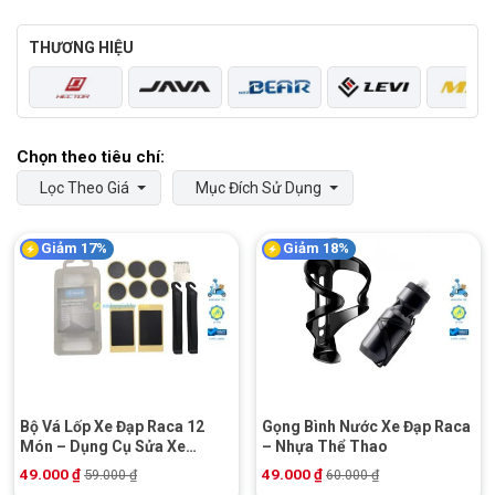
THƯƠNG HIỆU
Lọc Theo Giá
Mục Đích Sử Dụng
Giảm 17%
Giảm 18%
Bộ Vá Lốp Xe Đạp Raca 12
Gọng Bình Nước Xe Đạp Raca
Món – Dụng Cụ Sửa Xe
– Nhựa Thể Thao
Chuyên Dụng
49.000
₫
49.000
₫
59.000
₫
60.000
₫