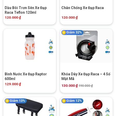
Dầu Bôi Trơn Sên Xe Đạp
Chân Chống Xe Đạp Raca
Raca Teflon 120ml
120.000
₫
120.000
₫
Giảm 32%
Bình Nước Xe Đạp Raptor
Khóa Dây Xe Đạp Raca – 4 Số
600ml
Mật Mã
129.000
₫
130.000
₫
190.000
₫
Giảm 13%
Giảm 12%