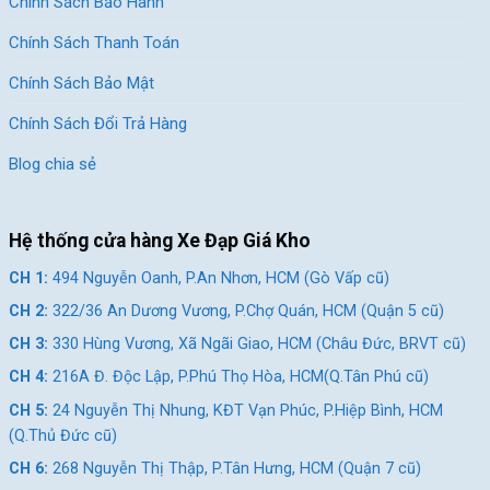
Chính Sách Bảo Hành
Chính Sách Thanh Toán
Chính Sách Bảo Mật
Chính Sách Đổi Trả Hàng
Blog chia sẻ
Hệ thống cửa hàng Xe Đạp Giá Kho
CH 1:
494 Nguyễn Oanh, P.An Nhơn, HCM (Gò Vấp cũ)
CH 2:
322/36 An Dương Vương, P.Chợ Quán, HCM (Quận 5 cũ)
CH 3:
330 Hùng Vương, Xã Ngãi Giao, HCM (Châu Đức, BRVT cũ)
CH 4:
216A Đ. Độc Lập, P.Phú Thọ Hòa, HCM(Q.Tân Phú cũ)
CH 5:
24 Nguyễn Thị Nhung, KĐT Vạn Phúc, P.Hiệp Bình, HCM
(Q.Thủ Đức cũ)
CH 6:
268 Nguyễn Thị Thập, P.Tân Hưng, HCM (Quận 7 cũ)