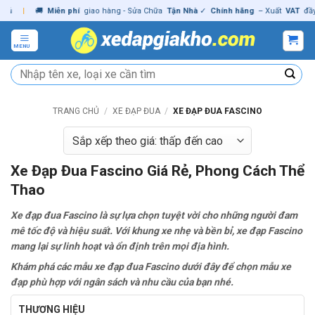
Skip
|
🚚
Miễn phí
giao hàng - Sửa Chữa
Tận Nhà
✓
Chính hãng
– Xuất
VAT
đầy đủ
to
content
MENU
Tìm
kiếm:
TRANG CHỦ
/
XE ĐẠP ĐUA
/
XE ĐẠP ĐUA FASCINO
Xe Đạp Đua Fascino Giá Rẻ, Phong Cách Thể
Thao
Xe đạp đua Fascino là sự lựa chọn tuyệt vời cho những người đam
mê tốc độ và hiệu suất. Với khung xe nhẹ và bền bỉ, xe đạp Fascino
mang lại sự linh hoạt và ổn định trên mọi địa hình.
Khám phá các mẫu xe đạp đua
Fascino dưới đây để chọn mẫu xe
đạp phù hợp với ngân sách và nhu cầu của bạn nhé.
THƯƠNG HIỆU