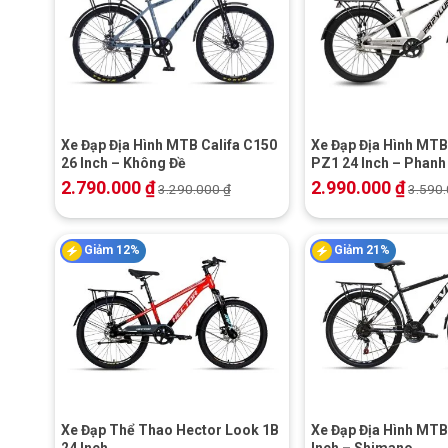
+
+
Xe Đạp Địa Hình MTB Califa C150
Xe Đạp Địa Hình MTB
26 Inch – Không Đề
PZ1 24 Inch – Phanh 
2.790.000
₫
2.990.000
₫
3.290.000
₫
3.590
Giảm 12%
Giảm 21%
+
+
Xe Đạp Thể Thao Hector Look 1B
Xe Đạp Địa Hình MTB
24 Inch
Inch – Shimano