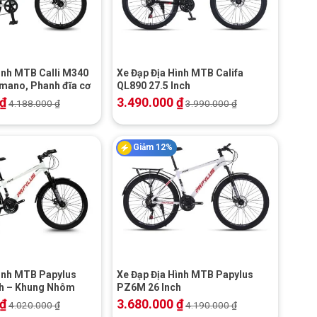
+
ình MTB Calli M340
Xe Đạp Địa Hình MTB Califa
imano, Phanh đĩa cơ
QL890 27.5 Inch
₫
3.490.000
₫
4.188.000
₫
3.990.000
₫
Giảm 12%
+
Hình MTB Papylus
Xe Đạp Địa Hình MTB Papylus
h – Khung Nhôm
PZ6M 26 Inch
₫
3.680.000
₫
4.020.000
₫
4.190.000
₫