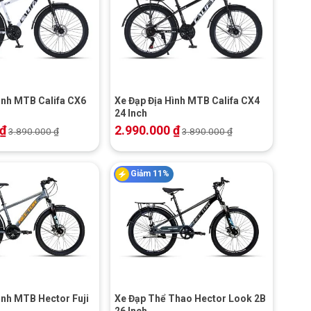
+
ình MTB Califa CX6
Xe Đạp Địa Hình MTB Califa CX4
24 Inch
₫
2.990.000
₫
3.890.000
₫
3.890.000
₫
Giảm 11%
+
ình MTB Hector Fuji
Xe Đạp Thể Thao Hector Look 2B
26 Inch