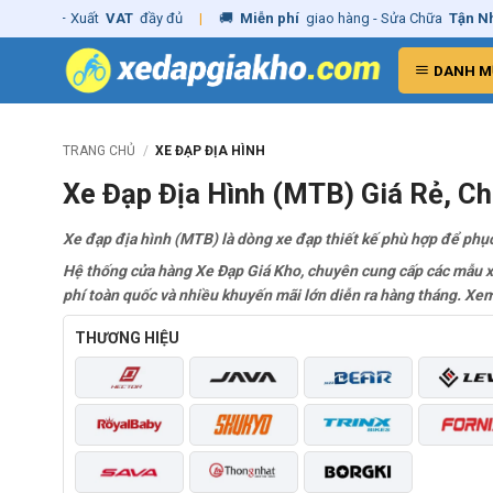
Skip
 Xuất
VAT
đầy đủ
|
🚚
Miễn phí
giao hàng - Sửa Chữa
Tận Nhà
✓
Chí
to
content
DANH M
TRANG CHỦ
/
XE ĐẠP ĐỊA HÌNH
Xe Đạp Địa Hình (MTB) Giá Rẻ, C
Xe đạp địa hình (MTB) là dòng xe đạp thiết kế phù hợp để phục
Hệ thống cửa hàng Xe Đạp Giá Kho, chuyên cung cấp các mẫu xe 
phí toàn quốc và nhiều khuyến mãi lớn diễn ra hàng tháng. Xe
THƯƠNG HIỆU