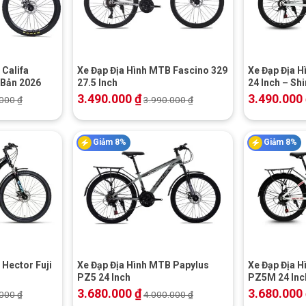
+
+
 Califa
Xe Đạp Địa Hình MTB Fascino 329
Xe Đạp Địa H
 Bản 2026
27.5 Inch
24 Inch – Sh
3.490.000
₫
3.490.000
.000
₫
3.990.000
₫
Giảm 8%
Giảm 8%
+
+
 Hector Fuji
Xe Đạp Địa Hình MTB Papylus
Xe Đạp Địa 
PZ5 24 Inch
PZ5M 24 Inc
3.680.000
₫
3.680.000
.000
₫
4.000.000
₫