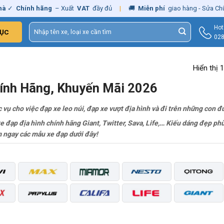
nh hãng
– Xuất
VAT
đầy đủ
|
🚚
Miễn phí
giao hàng - Sửa Chữa
Tận N
Tìm
Hot
ỤC
kiếm:
028
Hiển thị 
hính Hãng, Khuyến Mãi 2026
 vụ cho việc đạp xe leo núi, đạp xe vượt địa hình và đi trên những con
đạp địa hình chính hãng Giant, Twitter, Sava, Life,… Kiếu dáng đẹp phù
m ngay các mẫu xe đạp dưới đây!