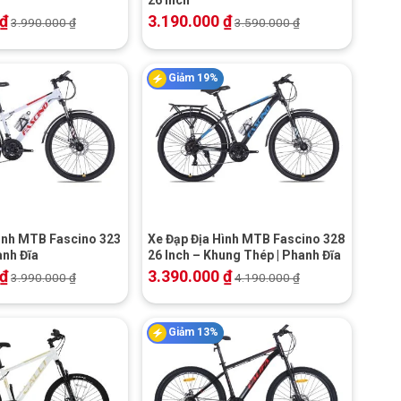
₫
3.190.000
₫
3.990.000
₫
3.590.000
₫
Giảm 19%
+
Hình MTB Fascino 323
Xe Đạp Địa Hình MTB Fascino 328
anh Đĩa
26 Inch – Khung Thép | Phanh Đĩa
₫
3.390.000
₫
3.990.000
₫
4.190.000
₫
Giảm 13%