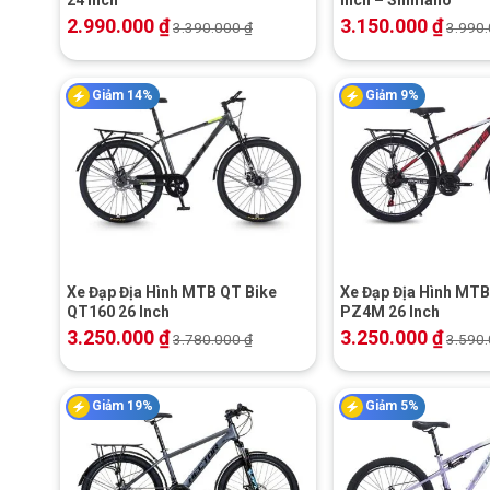
2.990.000
₫
3.150.000
₫
3.390.000
₫
3.990
Giảm 14%
Giảm 9%
+
+
Xe Đạp Địa Hình MTB QT Bike
Xe Đạp Địa Hình MTB
QT160 26 Inch
PZ4M 26 Inch
3.250.000
₫
3.250.000
₫
3.780.000
₫
3.590
Giảm 19%
Giảm 5%