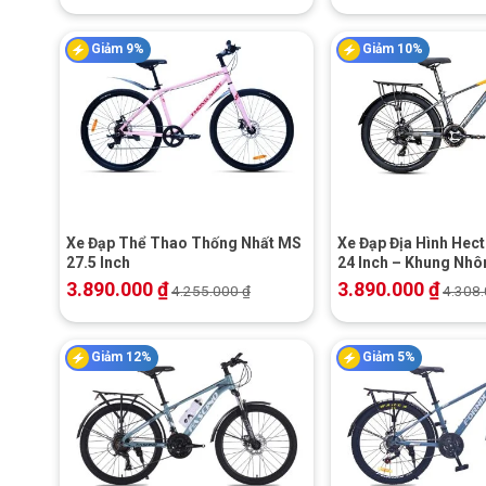
Giảm 9%
Giảm 10%
+
+
Xe Đạp Thể Thao Thống Nhất MS
Xe Đạp Địa Hình Hect
27.5 Inch
24 Inch – Khung Nh
3.890.000
₫
3.890.000
₫
4.255.000
₫
4.308
Giảm 12%
Giảm 5%
+
+