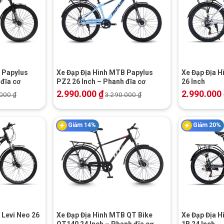
+
+
 Papylus
Xe Đạp Địa Hình MTB Papylus
Xe Đạp Địa H
đĩa cơ
PZ2 26 Inch – Phanh đĩa cơ
26 Inch
2.990.000
₫
2.990.000
.000
₫
3.290.000
₫
Giảm 14%
Giảm 20%
+
+
 Levi Neo 26
Xe Đạp Địa Hình MTB QT Bike
Xe Đạp Địa H
QT140 24 Inch – Phanh đĩa cơ
1B 24 Inch