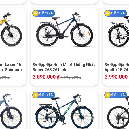
Giảm 7%
Giảm 7%
+
+
or Lazer 1B
Xe Đạp Địa Hình MTB Thống Nhất
Xe Đạp Địa 
ôm, Shimano
Super 26S 26 Inch
Apollo 1B 24
3.890.000
₫
3.990.000
.000
₫
4.190.000
₫
Giảm 8%
Giảm 6%
+
+