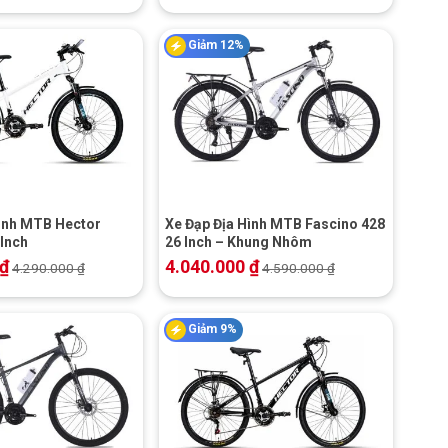
Giảm 12%
+
Hình MTB Hector
Xe Đạp Địa Hình MTB Fascino 428
 Inch
26 Inch – Khung Nhôm
₫
4.040.000
₫
4.290.000
₫
4.590.000
₫
Giảm 9%
+