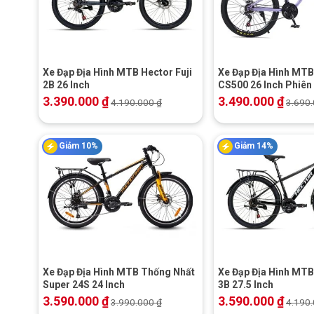
+
+
Xe Đạp Địa Hình MTB Hector Fuji
Xe Đạp Địa Hình MTB
2B 26 Inch
CS500 26 Inch Phiên
3.390.000
₫
3.490.000
₫
4.190.000
₫
3.690
Giảm 10%
Giảm 14%
+
+
Xe Đạp Địa Hình MTB Thống Nhất
Xe Đạp Địa Hình MTB
Super 24S 24 Inch
3B 27.5 Inch
3.590.000
₫
3.590.000
₫
3.990.000
₫
4.190