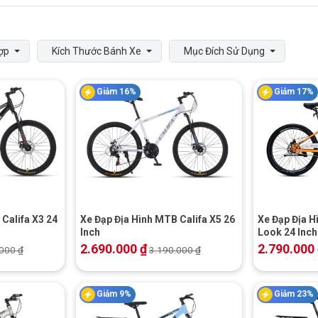
ợp
Kích Thước Bánh Xe
Mục Đích Sử Dụng
Giảm 16%
Giảm 17%
+
+
Califa X3 24
Xe Đạp Địa Hình MTB Califa X5 26
Xe Đạp Địa 
Inch
Look 24 Inch
2.690.000
₫
2.790.000
.000
₫
3.190.000
₫
Giảm 9%
Giảm 23%