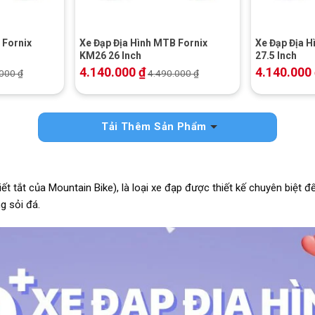
 Fornix
Xe Đạp Địa Hình MTB Fornix
Xe Đạp Địa 
KM26 26 Inch
27.5 Inch
4.140.000
₫
4.140.000
.000
₫
4.490.000
₫
Tải Thêm Sản Phẩm
iết tắt của Mountain Bike), là loại xe đạp được thiết kế chuyên biệt đ
 sỏi đá.