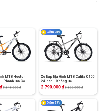
Giảm 28%
+
Hình MTB Hector
Xe Đạp Địa Hình MTB Califa C100
 – Phanh Đĩa Cơ
24 Inch – Không Đề
₫
2.790.000
₫
3.348.000
₫
3.890.000
₫
Giảm 23%