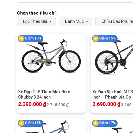
Lọc Theo Giá
Danh Mục
Chiều Cao Phù H
Giảm 13%
Giảm 15%
+
+
Xe Đạp Thể Thao Max Bike
Xe Đạp Địa Hình MTB 
Chubby 3 24 Inch
Inch – Phanh Đĩa Cơ
2.390.000
₫
2.690.000
₫
2.748.500
₫
3.165
Giảm 15%
Giảm 17%