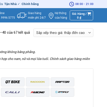
hà
✓
Chính hãng
– Xuất
VAT
đầy đủ
|
🚚
Miễn phí
giao hàng - Sửa C
08:00 - 21:00
Giao hàng
Hệ thống
line
Giỏ Hàng /
miễn phí 24/7
0
₫
cửa hàng
.9996.5775
1–40 của 67 kết quả
 đường không bằng phẳng.
 hợp cho nam, nữ và mọi lứa tuổi. Chính sách giao hàng miễn