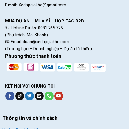
Nhược điểm của xe trôi nổi:
Email:
Xedapgiakho@gmail.com
Nhanh xuống cấp, trầy xước, rỉ sét chỉ sau vài tháng.
MUA DỰ ÁN – MUA SỈ – HỢP TÁC B2B
Lái không an toàn – hay bị trượt líp, trượt sên, phanh không ăn.
📞 Hotline Dự án: 0981.765.775
Không có bảo hành, mất tiền khi phải thay xe mới sớm.
(Phụ trách: Ms. Khanh)
Hạn chế mẫu mã, không có sự tư vấn kỹ thuật rõ ràng.
📧 Email:
duan@xedapgiakho.com
(Trường học – Doanh nghiệp – Dự án từ thiện)
Phương thức thanh toán
KẾT NỐI VỚI CHÚNG TÔI
Thông tin và chính sách