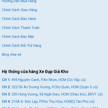
Hướng Dẫn Mua Hàng
Xe đạp của thương hiệu uy tín không chỉ bền bỉ, bắt mắt còn mang lại
sự thoải mái
Chính Sách Giao Hàng
Chính Sách Bảo Hành
Dưới đây là bảng so sánh chi tiết giữa xe đạp thương hiệu và xe
Chính Sách Thanh Toán
đạp trôi nổi để bạn dễ dàng hình dung:
Chính Sách Bảo Mật
Tiêu chí
Xe đạp thương hiệu
Xe đạp trội nổi
Chính Sách Đổi Trả Hàng
Rõ ràng, minh bạch,
Không rõ nơi sản
Nguồn gốc,
có tem mác chính
xuất, tem nhãn mập
Blog chia sẻ
xuất xứ
hãng
mờ
Sử dụng phụ tùng
Chất liệu linh
Linh kiện pha tạp,
Hệ thống cửa hàng Xe Đạp Giá Kho
chính hãng (Shimano,
kiện
kém chất lượng
L-TWOO…)
CH 1:
494 Nguyễn Oanh, P.An Nhơn, HCM (Gò Vấp cũ)
Hợp kim nhôm,
Thép rẻ, dễ gỉ sét,
CH 2:
322/36 An Dương Vương, P.Chợ Quán, HCM (Quận 5 cũ)
Khung sườn
carbon, thép tiêu
dễ cong vênh sau
chuẩn quốc tế
thời gian
CH 3:
330 Hùng Vương, Xã Ngãi Giao, HCM (Châu Đức, BRVT cũ)
CH 4:
216A Đ. Độc Lập, P.Phú Thọ Hòa, HCM(Q.Tân Phú cũ)
Được nghiên cứu tối
Thiết kế sao chép,