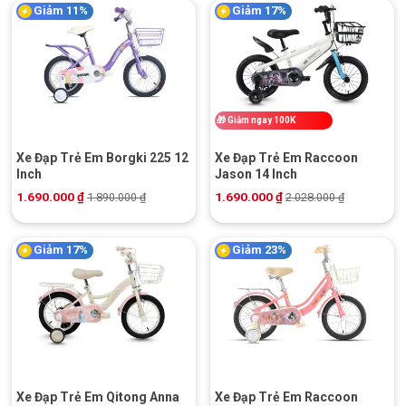
Giảm 11%
Giảm 17%
🎁
Giảm ngay 100K
Xe Đạp Trẻ Em Borgki 225 12
Xe Đạp Trẻ Em Raccoon
Inch
Jason 14 Inch
1.690.000
₫
1.690.000
₫
1.890.000
₫
2.028.000
₫
Giảm 17%
Giảm 23%
Xe Đạp Trẻ Em Qitong Anna
Xe Đạp Trẻ Em Raccoon