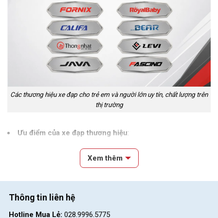
Các thương hiệu xe đạp cho trẻ em và người lớn uy tín, chất lượng trên
thị trường
Ưu điểm của xe đạp thương hiệu
:
Chạy ổn định, nhẹ và êm dù trên đường bằng hay địa hình gồ
Xem thêm
ghề.
Xe đạp dễ sửa chữa, dễ thay thế linh kiện vì phụ tùng phổ biến.
Bảo hành 12 tháng chính hãng, yên tâm sử dụng lâu dài.
Thông tin liên hệ
Có thể bán lại giá cao hơn nếu muốn nâng cấp lên xe mới.
Hotline Mua Lẻ:
028.9996.5775