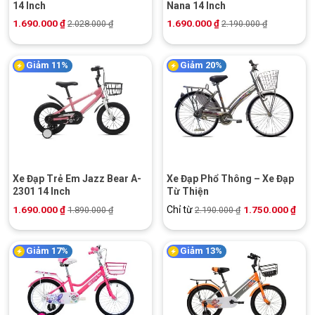
14 Inch
Nana 14 Inch
1.690.000
₫
1.690.000
₫
2.028.000
₫
2.190.000
₫
Giảm 11%
Giảm 20%
Xe Đạp Trẻ Em Jazz Bear A-
Xe Đạp Phổ Thông – Xe Đạp
2301 14 Inch
Từ Thiện
1.690.000
₫
Chỉ từ
1.750.000
₫
1.890.000
₫
2.190.000
₫
Giảm 17%
Giảm 13%