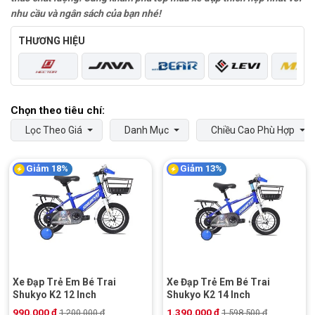
nhu cầu và ngân sách của bạn nhé!
THƯƠNG HIỆU
Lọc Theo Giá
Danh Mục
Chiều Cao Phù Hợp
Giảm 18%
Giảm 13%
Xe Đạp Trẻ Em Bé Trai
Xe Đạp Trẻ Em Bé Trai
Shukyo K2 12 Inch
Shukyo K2 14 Inch
990.000
₫
1.390.000
₫
1.200.000
₫
1.598.500
₫