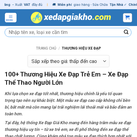
Skip
 Xuất
VAT
đầy đủ
|
🚚
Miễn phí
giao hàng - Sửa Chữa
Tận Nhà
✓
Chính hãng
to
content
MENU
Tìm
kiếm:
TRANG CHỦ
/
THƯƠNG HIỆU XE ĐẠP
100+ Thương Hiệu Xe Đạp Trẻ Em – Xe Đạp
Thể Thao Người Lớn
Khi lựa chọn xe đạp tốt nhất, thương hiệu chính là yếu tố quan
trọng tạo nên sự khác biệt. Một mẫu xe đạp cao cấp không chỉ bền
bỉ, bắt mắt mà còn mang lại trải nghiệm lái thoải mái và bảo đảm an
toàn hơn.
Tại đây, hệ thống Xe Đạp Giá Kho mang đến hàng trăm mẫu xe đạp
thương hiệu uy tín – từ xe trẻ em, xe đi phổ thông đến xe đạp thể
thao chất lượng. Cùng khám phá top mẫu xe đạp thích hợp nhất với