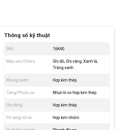
Thông số kỹ thuật
SKU
16K40
Màu sắc/Colors
Ghi đỏ, Ghi vàng, Xanh lá,
Trắng xanh
Khung sườn
Hợp kim thép
Càng/Phuộc xe
Nhún lò xo Hợp kim thép
Ghi đông
Hợp kim thép
Pô tăng/cổ xe
Hợp kim nhôm