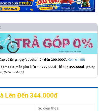
:
 Đạp về
tặng
ngay Voucher
lên đến 200.000đ.
Xem chi tiết
á
combo 5 món
phụ kiện từ
779.000đ
chỉ còn
499.000đ
.
(không
r [1] cho combo [2]
à Lên Đến 344.000đ