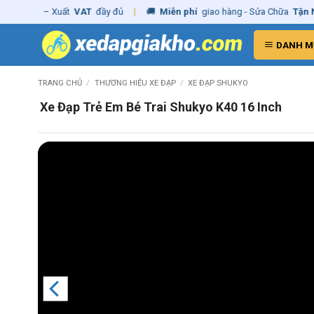
Skip
ng
– Xuất
VAT
đầy đủ
|
🚚
Miễn phí
giao hàng - Sửa Chữa
Tận Nhà
✓
to
content
DANH M
TRANG CHỦ
/
THƯƠNG HIỆU XE ĐẠP
/
XE ĐẠP SHUKYO
Xe Đạp Trẻ Em Bé Trai Shukyo K40 16 Inch