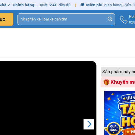
Chính hãng
– Xuất
VAT
đầy đủ
|
🚚
Miễn phí
giao hàng - Sửa Chữa
Tậ
Tìm
Hot
ỤC
kiếm:
028
Sản phẩm này hi
Khuyến mã