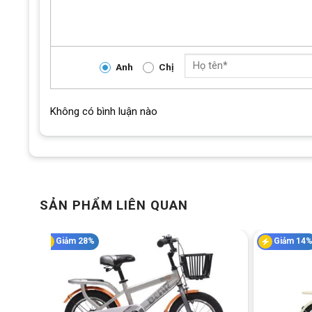
các phụ kiện hữu ích như baga, chắn bùn hạn chế bụi bẩn, và
Anh
Chị
Không có bình luận nào
SẢN PHẨM LIÊN QUAN
Giảm 28%
Giảm 14