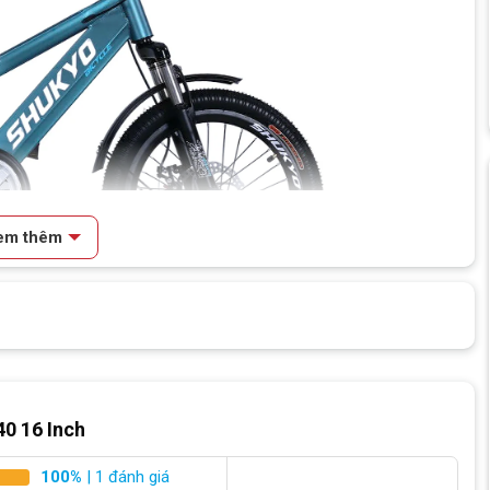
em thêm
ch
 Bé Trai Shukyo K40
40 16 Inch
100%
| 1 đánh giá