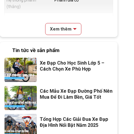
Hệ thống phanh
Phanh đĩa cơ
(thắng)
Đùm xe
Hợp kim thép, Bi côn
Xem thêm
Vành xe
Nhôm hai lớp 3cm
Lốp xe
16x2.125
Tin tức về sản phẩm
Đùi đĩa
Thép trục vuông bạc đạn
Xe Đạp Cho Học Sinh Lớp 5 –
Cách Chọn Xe Phù Hợp
Dĩa
1 Tầng
Líp
Líp đơn 16T
Các Mẫu Xe Đạp Đường Phố Nên
Mua Để Đi Làm Bền, Giá Tốt
Kích thước
16 inch
Trọng lượng xe
10kg
Tổng Hợp Các Giải Đua Xe Đạp
Trọng lượng thùng
11kg 97x18x62
Địa Hình Nổi Bật Năm 2025