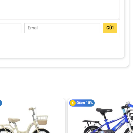
 chân chống, tăng tính tiện lợi hơn trong quá trình sử dụng.
GỬI
%
Giảm 18%