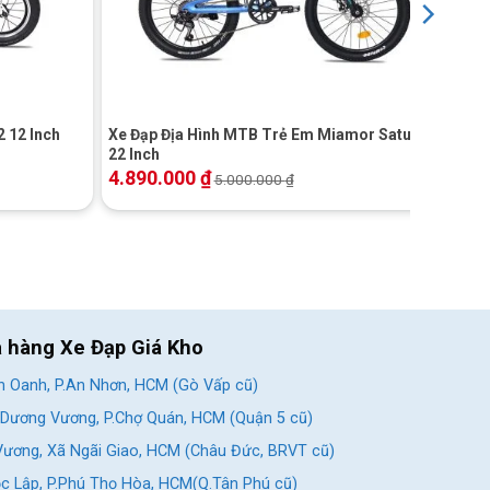
+
 12 Inch
Xe Đạp Địa Hình MTB Trẻ Em Miamor Satum
22 Inch
4.890.000
₫
5.000.000
₫
a hàng Xe Đạp Giá Kho
 Oanh, P.An Nhơn, HCM (Gò Vấp cũ)
Dương Vương, P.Chợ Quán, HCM (Quận 5 cũ)
ương, Xã Ngãi Giao, HCM (Châu Đức, BRVT cũ)
c Lập, P.Phú Thọ Hòa, HCM(Q.Tân Phú cũ)