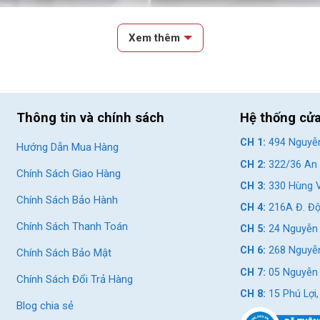
Xem thêm
Thông tin và chính sách
Hệ thống cử
CH 1:
494 Nguyễn
Hướng Dẫn Mua Hàng
Chuông Xe Đạp Trẻ Em
CH 2:
322/36 An 
Chính Sách Giao Hàng
CH 3:
330 Hùng V
p Quan Trọng?
Chính Sách Bảo Hành
CH 4:
216A Đ. Độ
 giúp bạn báo hiệu sự hiện diện của mình, tránh va chạm không đán
Chính Sách Thanh Toán
CH 5:
24 Nguyễn 
CH 6:
268 Nguyễn
Chính Sách Bảo Mật
i nhiều mẫu mã và thiết kế đa dạng, chuông xe đạp còn là cách để bạ
CH 7:
05 Nguyễn T
Chính Sách Đổi Trả Hàng
g chuông xe đạp rất đơn giản, phù hợp cho mọi lứa tuổi.
CH 8:
15 Phú Lợi
p Phổ Biến
Blog chia sẻ