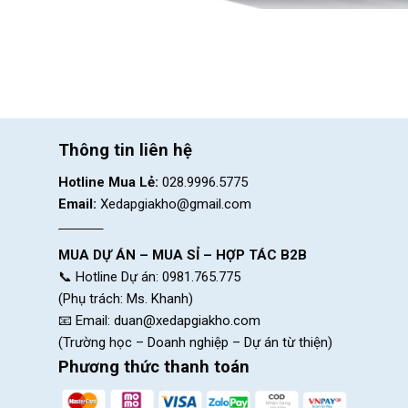
Thông tin liên hệ
Hotline Mua Lẻ:
028.9996.5775
Email:
Xedapgiakho@gmail.com
Tại Sao Chuông Xe Đạ
MUA DỰ ÁN – MUA SỈ – HỢP TÁC B2B
📞 Hotline Dự án: 0981.765.775
An Toàn Trên Đường
: Chuông xe đạp
(Phụ trách: Ms. Khanh)
tiện khác.
📧 Email:
duan@xedapgiakho.com
Thể Hiện Phong Cách Cá Nhân
: Vớ
(Trường học – Doanh nghiệp – Dự án từ thiện)
Dễ Dàng Sử Dụng
: Lắp đặt và sử dụn
Phương thức thanh toán
Các Loại Chuông Xe Đạ