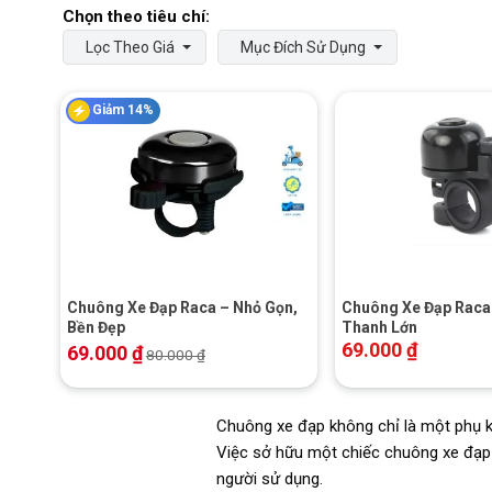
Lọc Theo Giá
Mục Đích Sử Dụng
Giảm 14%
+
+
Chuông Xe Đạp Raca – Nhỏ Gọn,
Chuông Xe Đạp Raca
Bền Đẹp
Thanh Lớn
69.000
₫
69.000
₫
80.000
₫
Chuông xe đạp không chỉ là một phụ ki
Việc sở hữu một chiếc chuông xe đạp 
người sử dụng.