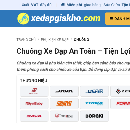
Skip
 hãng
– Xuất
VAT
đầy đủ
|
🚚
Miễn phí
giao hàng - Sửa Chữa
Tận Nh
to
content
DANH M
TRANG CHỦ
/
PHỤ KIỆN XE ĐẠP
/
CHUÔNG
Chuông Xe Đạp An Toàn – Tiện Lợ
Chuông xe đạp là phụ kiện cần thiết, giúp bạn cảnh báo cho ng
thêm phong cách cho chiếc xe của bạn. Dễ dàng lắp đặt và sử 
THƯƠNG HIỆU