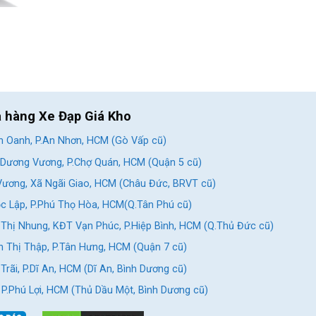
a hàng Xe Đạp Giá Kho
 Oanh, P.An Nhơn, HCM (Gò Vấp cũ)
Dương Vương, P.Chợ Quán, HCM (Quận 5 cũ)
ương, Xã Ngãi Giao, HCM (Châu Đức, BRVT cũ)
c Lập, P.Phú Thọ Hòa, HCM(Q.Tân Phú cũ)
g có với người đi bộ và các phương
Thị Nhung, KĐT Vạn Phúc, P.Hiệp Bình, HCM (Q.Thủ Đức cũ)
 Thị Thập, P.Tân Hưng, HCM (Quận 7 cũ)
n thể hiện phong cách riêng của mình.
rãi, P.Dĩ An, HCM (Dĩ An, Bình Dương cũ)
, P.Phú Lợi, HCM (Thủ Dầu Một, Bình Dương cũ)