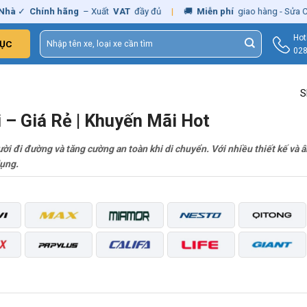
à
✓
Chính hãng
– Xuất
VAT
đầy đủ
|
🚚
Miễn phí
giao hàng - Sửa Chữ
Tìm
Hot
ỤC
kiếm:
028
S
i
– Giá Rẻ | Khuyến Mãi Hot
ười đi đường và tăng cường an toàn khi di chuyển. Với nhiều thiết kế và
dụng.