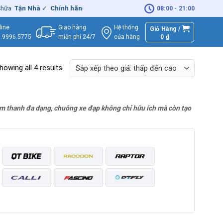
a
Tận Nhà
✓
Chính hãng
– Xuất
VAT
đầy đủ
|
🚚
Miễn phí
giao hàng 
08:00 - 21:00
Giao hàng
Hệ thống
line
Giỏ Hàng /
miễn phí 24/7
0
₫
cửa hàng
.9996.5775
howing all 4 results
 âm thanh đa dạng, chuông xe đạp không chỉ hữu ích mà còn tạo