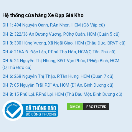
Xe Đạp Đường Phố Touring Calli
Hệ thống cửa hàng Xe Đạp Giá Kho
Dòng xe đạp đường phố của Calli được thiết kế với phong cách
CH 1:
494 Nguyễn Oanh, P.An Nhơn, HCM (Gò Vấp cũ)
thời thượng, hiện đại. Không chỉ là chiếc xe đạp đường phố
thông thường, xe đạp Calli còn hoạt động với hiệu suất tuyệt
CH 2:
322/36 An Dương Vương, P.Chợ Quán, HCM (Quận 5 cũ)
vời và cực kỳ linh hoạt, phù hợp cho mọi mục đích sử dụng từ
CH 3:
330 Hùng Vương, Xã Ngãi Giao, HCM (Châu Đức, BRVT cũ)
đi học, đi làm đến đi phượt. Xe được làm bằng hợp kim nhôm
CH 4:
216A Đ. Độc Lập, P.Phú Thọ Hòa, HCM(Q.Tân Phú cũ)
cao cấp không mối hàn, lốp Kenda có gai bám đường cực tốt
đem lại cảm giác an toàn khi sử dụng.
CH 5:
24 Nguyễn Thị Nhung, KĐT Vạn Phúc, P.Hiệp Bình, HCM
(Q.Thủ Đức cũ)
CH 6:
268 Nguyễn Thị Thập, P.Tân Hưng, HCM (Quận 7 cũ)
CH 7:
05 Nguyễn Trãi, P.Dĩ An, HCM (Dĩ An, Bình Dương cũ)
CH 8:
15 Phú Lợi, P.Phú Lợi, HCM (Thủ Dầu Một, Bình Dương cũ)