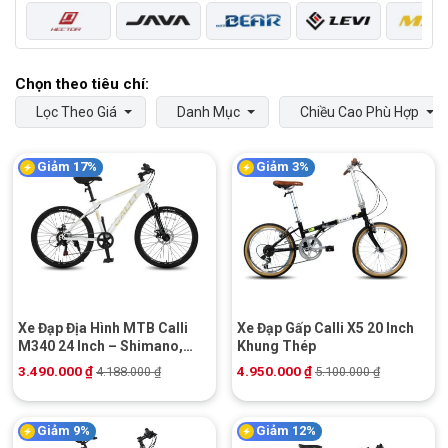
Lọc Theo Giá
Danh Mục
Chiều Cao Phù Hợp
Giảm 17%
Giảm 3%
Xe Đạp Địa Hình MTB Calli
Xe Đạp Gấp Calli X5 20 Inch
M340 24 Inch – Shimano,
Khung Thép
Phanh đĩa cơ
3.490.000
₫
4.950.000
₫
4.188.000
₫
5.100.000
₫
Giảm 9%
Giảm 12%