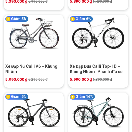
5.390.000
₫
5.890.000
₫
5.990.000
₫
6.490.000
₫
Giảm 5%
Giảm 6%
Xe Đạp Nữ Calli A6 – Khung
Xe Đạp Đua Calli Top-1D –
Nhôm
Khung Nhôm | Phanh đĩa cơ
5.990.000
₫
5.990.000
₫
6.290.000
₫
6.390.000
₫
Giảm 5%
Giảm 16%