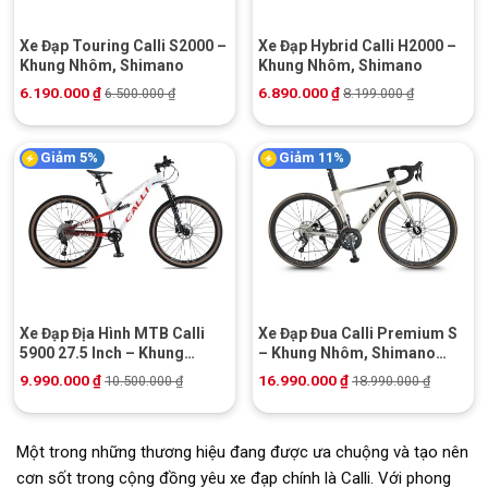
Xe Đạp Touring Calli S2000 –
Xe Đạp Hybrid Calli H2000 –
Khung Nhôm, Shimano
Khung Nhôm, Shimano
6.190.000
₫
6.890.000
₫
6.500.000
₫
8.199.000
₫
Giảm 5%
Giảm 11%
Xe Đạp Địa Hình MTB Calli
Xe Đạp Đua Calli Premium S
5900 27.5 Inch – Khung
– Khung Nhôm, Shimano
Nhôm, Shimano Altus
Tiagra 4700
9.990.000
₫
16.990.000
₫
10.500.000
₫
18.990.000
₫
Một trong những thương hiệu đang được ưa chuộng và tạo nên
cơn sốt trong cộng đồng yêu xe đạp chính là Calli. Với phong