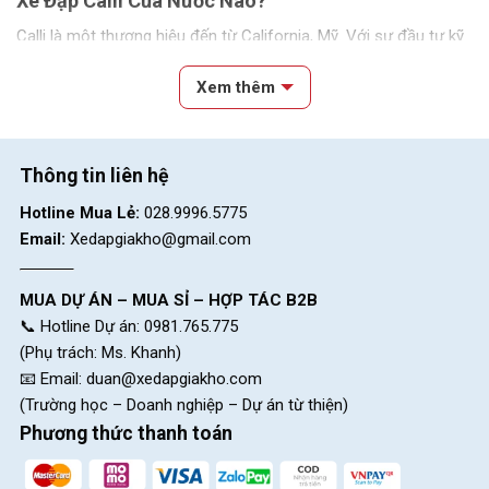
Xe Đạp Calli Của Nước Nào?
Calli là một thương hiệu đến từ California, Mỹ. Với sự đầu tư kỹ
lưỡng vào thiết kế và công nghệ, Calli nhanh chóng ghi dấu ấn
Xem thêm
trong lòng người dùng xe đạp trên toàn thế giới. Bộ sưu tập
Mùa hè 2023 của Calli đã gây bão với phong cách thời thượng,
mạnh mẽ, cùng ngoại hình ấn tượng. Không chỉ là một chiếc xe
đạp thể thao thông thường, xe đạp Calli còn phù hợp để thay
Thông tin liên hệ
thế vai trò của một chiếc xe đạp địa hình, xe đạp đường phố,
Hotline Mua Lẻ:
028.9996.5775
mang lại trải nghiệm độc đáo và thú vị cho người sử dụng.
Email:
Xedapgiakho@gmail.com
MUA DỰ ÁN – MUA SỈ – HỢP TÁC B2B
📞 Hotline Dự án: 0981.765.775
(Phụ trách: Ms. Khanh)
📧 Email:
duan@xedapgiakho.com
(Trường học – Doanh nghiệp – Dự án từ thiện)
Phương thức thanh toán