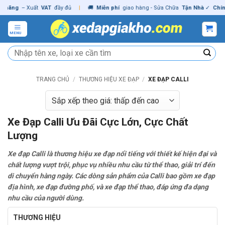
Skip
g
– Xuất
VAT
đầy đủ
|
🚚
Miễn phí
giao hàng - Sửa Chữa
Tận Nhà
✓
Chính hãn
to
content
MENU
Tìm
kiếm:
TRANG CHỦ
/
THƯƠNG HIỆU XE ĐẠP
/
XE ĐẠP CALLI
Xe Đạp Calli Ưu Đãi Cực Lớn, Cực Chất
Lượng
Xe đạp Calli là thương hiệu xe đạp nổi tiếng với thiết kế hiện đại và
chất lượng vượt trội, phục vụ nhiều nhu cầu từ thể thao, giải trí đến
di chuyển hàng ngày. Các dòng sản phẩm của Calli bao gồm xe đạp
địa hình, xe đạp đường phố, và xe đạp thể thao, đáp ứng đa dạng
nhu cầu của người dùng.
THƯƠNG HIỆU