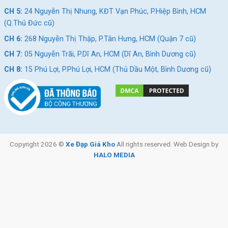
CH 5:
24 Nguyễn Thị Nhung, KĐT Vạn Phúc, P.Hiệp Bình, HCM
(Q.Thủ Đức cũ)
CH 6:
268 Nguyễn Thị Thập, P.Tân Hưng, HCM (Quận 7 cũ)
Xe đạp Touring DTFLY
CH 7:
05 Nguyễn Trãi, P.Dĩ An, HCM (Dĩ An, Bình Dương cũ)
Phụ Kiện Đạp Xe Không Thể Thiếu
CH 8:
15 Phú Lợi, P.Phú Lợi, HCM (Thủ Dầu Một, Bình Dương cũ)
Khi sử dụng xe đạp touring và xe đạp đường phố, việc trang bị
các phụ kiện phù hợp không chỉ giúp tăng cường hiệu suất mà
còn mang lại sự an toàn và tiện nghi cho người sử dụng. Dưới
đây là danh sách những phụ kiện cần thiết và phổ biến cho các
dòng xe này.
Túi Hành Lý và Giá Đỡ
Copyright 2026 ©
Xe Đạp Giá Kho
All rights reserved. Web Design by
HALO MEDIA
Túi yên sau
: Dùng để đựng đồ dùng cá nhân, dụng cụ sửa
chữa và vật dụng cần thiết cho những chuyến đi dài.
Giá đỡ trước và sau
: Hỗ trợ việc gắn các túi hành lý, giúp
phân phối đều trọng lượng và giữ thăng bằng cho xe.
Túi khung
: Phù hợp để đựng điện thoại, bản đồ và các vật