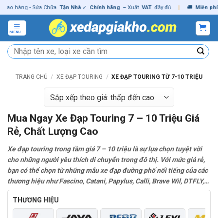
Skip
hàng - Sửa Chữa
Tận Nhà
✓
Chính hãng
– Xuất
VAT
đầy đủ
|
🚚
Miễn phí
giao 
to
content
MENU
Tìm
kiếm:
TRANG CHỦ
/
XE ĐẠP TOURING
/
XE ĐẠP TOURING TỪ 7-10 TRIỆU
Mua Ngay Xe Đạp Touring 7 – 10 Triệu Giá
Rẻ, Chất Lượng Cao
Xe đạp touring trong tầm giá 7 – 10 triệu là sự lựa chọn tuyệt vời
cho những người yêu thích di chuyển trong đô thị. Với mức giá rẻ,
bạn có thể chọn từ những mẫu xe đạp đường phố nổi tiếng của các
thương hiệu như Fascino, Catani, Papylus, Calli, Brave Wil, DTFLY,…
THƯƠNG HIỆU