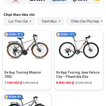
Lọc Theo Giá
Danh Mục
Chiều Cao Phù Hợp
Giảm 21%
Giảm 11%
Xe Đạp Touring Miamor
Xe Đạp Touring Java Veloce
700C
City – Phanh Đĩa Dầu
7.590.000
₫
8.890.000
₫
9.590.000
₫
10.000.000
₫
Giảm 8%