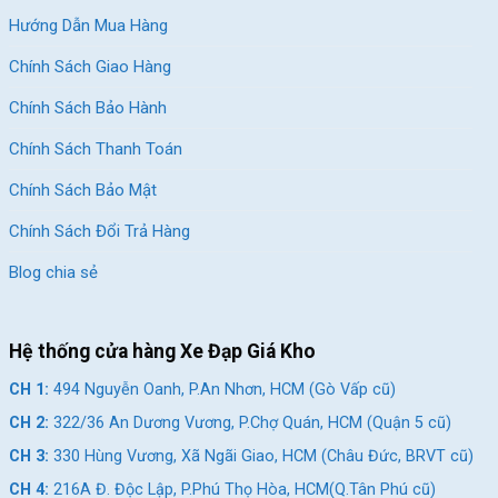
Hướng Dẫn Mua Hàng
Chính Sách Giao Hàng
Chính Sách Bảo Hành
Chính Sách Thanh Toán
Chính Sách Bảo Mật
Chính Sách Đổi Trả Hàng
Xe đạp Touring Life
Blog chia sẻ
DTFLY cũng là một thương hiệu nổi bật trong phân khúc xe
đạp touring tầm trung, với các sản phẩm được thiết kế kỹ lưỡng
và trang bị nhiều tính năng hiện đại.
Hệ thống cửa hàng Xe Đạp Giá Kho
CH 1:
494 Nguyễn Oanh, P.An Nhơn, HCM (Gò Vấp cũ)
CH 2:
322/36 An Dương Vương, P.Chợ Quán, HCM (Quận 5 cũ)
CH 3:
330 Hùng Vương, Xã Ngãi Giao, HCM (Châu Đức, BRVT cũ)
CH 4:
216A Đ. Độc Lập, P.Phú Thọ Hòa, HCM(Q.Tân Phú cũ)