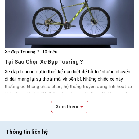
Xe đạp Touring 7 -10 triệu
Tại Sao Chọn Xe Đạp Touring ?
Xe đạp touring được thiết kế đặc biệt để hỗ trợ những chuyến
đi dài, mang lại sự thoải mái và bền bỉ. Những chiếc xe này
thường có khung chắc chắn, hệ thống truyền động linh hoạt và
khả năng chịu tải tốt. Điều này giúp người dùng dễ dàng vượt
qua nhiều loại địa hình khác nhau và mang theo hành lý cần
Xem thêm
thiết.
Những yếu tố cần cân nhắc khi mua xe đạp touring
Khung xe
: Nên chọn khung làm từ thép hoặc hợp kim nhôm để
Thông tin liên hệ
đảm bảo độ bền và khả năng chịu tải.