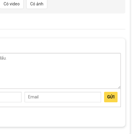
Có video
Có ảnh
 lắp đặt mà không cần đến các công cụ phức tạp.
Đạp Giá Kho
 32%
Giảm 23%
Giảm 23%
+
+
 Phụ Kiện
Combo Phụ Kiện
Combo Phụ Kiện
Đạp 499K
Xe Đạp Bé Gái
Xe Đạp Bé Trai
399K
399K
9.000
₫
399.000
₫
399.000
₫
.000
₫
518.000
₫
518.000
₫
GỬI