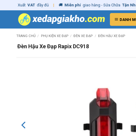
Skip
g
– Xuất
VAT
đầy đủ
|
🚚
Miễn phí
giao hàng - Sửa Chữa
Tận Nhà
✓
C
to
content
DANH M
TRANG CHỦ
/
PHỤ KIỆN XE ĐẠP
/
ĐÈN XE ĐẠP
/
ĐÈN HẬU XE ĐẠP
Đèn Hậu Xe Đạp Rapix DC918