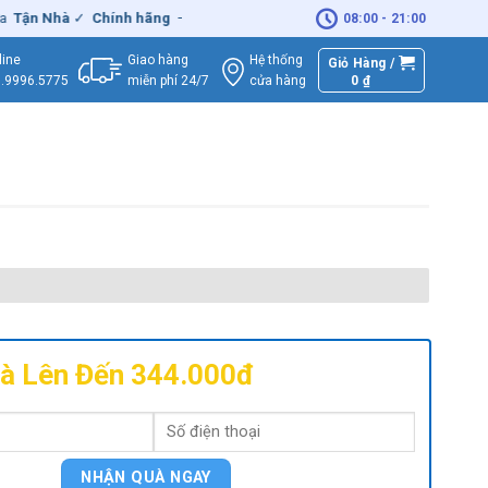
 Nhà
✓
Chính hãng
– Xuất
VAT
đầy đủ
|
🚚
Miễn phí
giao hàng - Sửa
08:00 - 21:00
Giao hàng
Hệ thống
line
Giỏ Hàng /
miễn phí 24/7
0
₫
cửa hàng
.9996.5775
à Lên Đến 344.000đ