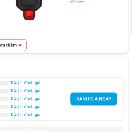
em thêm
 thiết cho người đi xe đạp trong điều kiện ánh sáng kém
0%
| 0 đánh giá
0%
| 0 đánh giá
iên tiến, mang lại ánh sáng mạnh mẽ và rõ ràng. Điều này giúp
cơ tai nạn và tăng cường an toàn khi di chuyển.
0%
| 0 đánh giá
ĐÁNH GIÁ NGAY
0%
| 0 đánh giá
0%
| 0 đánh giá
phụ kiện
phù hợp với mọi loại xe đạp.