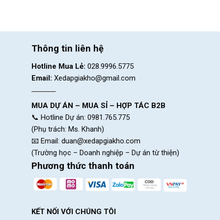
Thông tin liên hệ
Hotline Mua Lẻ:
028.9996.5775
Email:
Xedapgiakho@gmail.com
MUA DỰ ÁN – MUA SỈ – HỢP TÁC B2B
📞 Hotline Dự án: 0981.765.775
(Phụ trách: Ms. Khanh)
📧 Email:
duan@xedapgiakho.com
(Trường học – Doanh nghiệp – Dự án từ thiện)
Phương thức thanh toán
KẾT NỐI VỚI CHÚNG TÔI