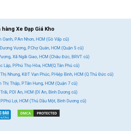
a hàng Xe Đạp Giá Kho
 Oanh, P.An Nhơn, HCM (Gò Vấp cũ)
Dương Vương, P.Chợ Quán, HCM (Quận 5 cũ)
ương, Xã Ngãi Giao, HCM (Châu Đức, BRVT cũ)
c Lập, P.Phú Thọ Hòa, HCM(Q.Tân Phú cũ)
Thị Nhung, KĐT Vạn Phúc, P.Hiệp Bình, HCM (Q.Thủ Đức cũ)
 Thị Thập, P.Tân Hưng, HCM (Quận 7 cũ)
rãi, P.Dĩ An, HCM (Dĩ An, Bình Dương cũ)
, P.Phú Lợi, HCM (Thủ Dầu Một, Bình Dương cũ)