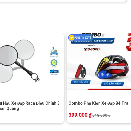
c nhau, từ ánh sáng liên tục đến nhấp nháy. Bạn có thể dễ dàng
rường xung quanh.
phí và thân thiện với môi trường. Một lần sạc đầy pin có thể sử
n cần.
Giảm 23%
p Rapix DC918
úp các phương tiện phía sau dễ dàng nhận thấy bạn, giảm nguy
điều kiện ánh sáng yếu, sản phẩm này trở thành người bạn đồng
+
 Hậu Xe Đạp Raca Điều Chỉnh 3
Combo Phụ Kiện Xe Đạp Bé Trai
ệt trên những tuyến đường đông đúc hoặc xa lạ. Bạn sẽ luôn yên
hản Quang
399.000
₫
518.000
₫