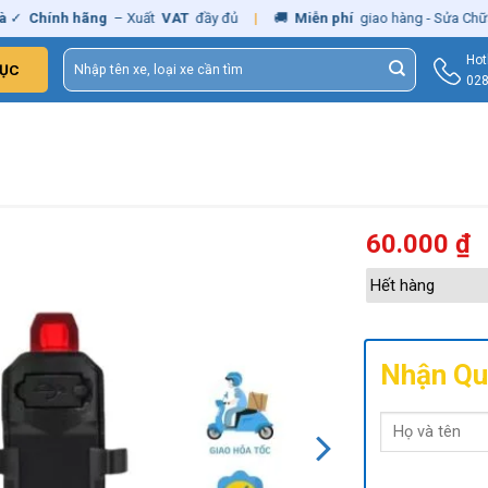
hính hãng
– Xuất
VAT
đầy đủ
|
🚚
Miễn phí
giao hàng - Sửa Chữa
Tận
Tìm
Hot
ỤC
kiếm:
028
60.000
₫
Hết hàng
Nhận Qu