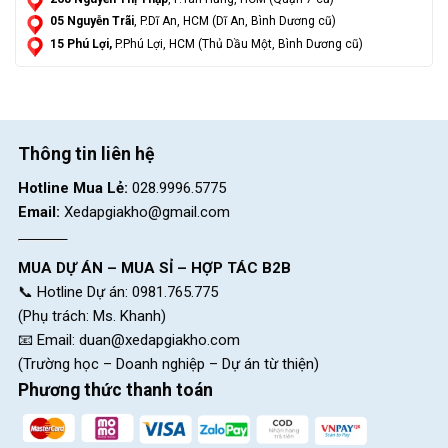
05 Nguyễn Trãi
, P.Dĩ An, HCM (Dĩ An, Bình Dương cũ)
15 Phú Lợi,
P.Phú Lợi, HCM (Thủ Dầu Một, Bình Dương cũ)
Thông tin liên hệ
Hotline Mua Lẻ:
028.9996.5775
Email:
Xedapgiakho@gmail.com
MUA DỰ ÁN – MUA SỈ – HỢP TÁC B2B
📞 Hotline Dự án: 0981.765.775
(Phụ trách: Ms. Khanh)
📧 Email:
duan@xedapgiakho.com
(Trường học – Doanh nghiệp – Dự án từ thiện)
Phương thức thanh toán