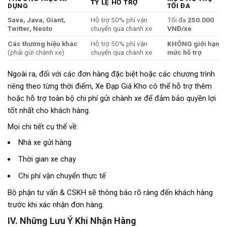
TỶ LỆ HỖ TRỢ
DỤNG
TỐI ĐA
Sava, Java, Giant,
Hỗ trợ 50% phí vận
Tối đa
250.000
Twitter, Nesto
chuyển qua chành xe
VNĐ/xe
Các thương hiệu khác
Hỗ trợ 50% phí vận
KHÔNG giới hạn
(phải gửi chành xe)
chuyển qua chành xe
mức hỗ trợ
Ngoài ra, đối với các đơn hàng đặc biệt hoặc các chương trình
riêng theo từng thời điểm, Xe Đạp Giá Kho có thể hỗ trợ thêm
hoặc hỗ trợ toàn bộ chi phí gửi chành xe để đảm bảo quyền lợi
tốt nhất cho khách hàng.
Mọi chi tiết cụ thể về:
Nhà xe gửi hàng
Thời gian xe chạy
Chi phí vận chuyển thực tế
Bộ phận tư vấn & CSKH sẽ thông báo rõ ràng đến khách hàng
trước khi xác nhận đơn hàng.
IV. Những Lưu Ý Khi Nhận Hàng