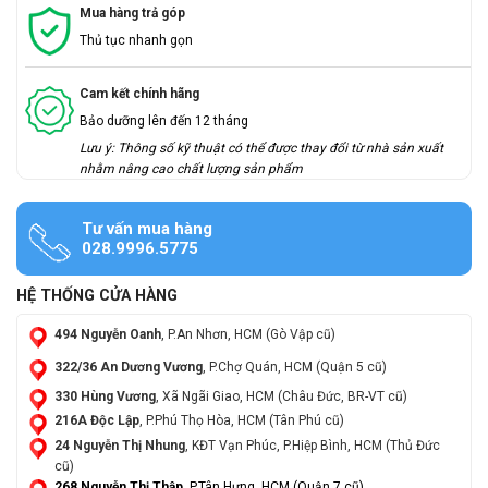
Mua hàng trả góp
Thủ tục nhanh gọn
Cam kết chính hãng
Bảo dưỡng lên đến 12 tháng
Lưu ý: Thông số kỹ thuật có thể được thay đổi từ nhà sản xuất
nhằm nâng cao chất lượng sản phẩm
Tư vấn mua hàng
028.9996.5775
HỆ THỐNG CỬA HÀNG
494 Nguyễn Oanh
, P.An Nhơn, HCM (Gò Vập cũ)
322/36 An Dương Vương
, P.Chợ Quán, HCM (Quận 5 cũ)
330 Hùng Vương
, Xã Ngãi Giao, HCM (Châu Đức, BR-VT cũ)
216A Độc Lập
, P.Phú Thọ Hòa, HCM (Tân Phú cũ)
24 Nguyễn Thị Nhung
, KĐT Vạn Phúc, P.Hiệp Bình, HCM (Thủ Đức
cũ)
268 Nguyễn Thị Thập
, P.Tân Hưng, HCM (Quận 7 cũ)