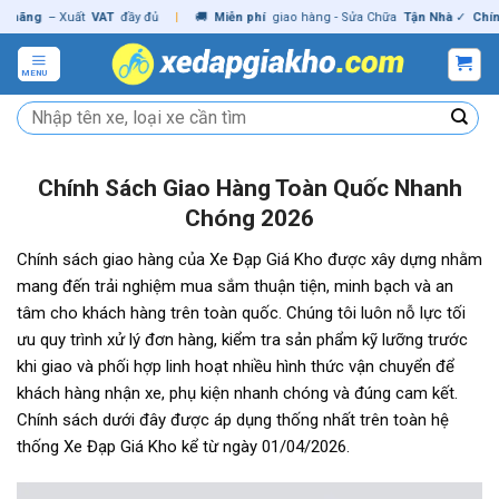
Skip
g
– Xuất
VAT
đầy đủ
|
🚚
Miễn phí
giao hàng - Sửa Chữa
Tận Nhà
✓
Chính hã
to
content
MENU
Tìm
kiếm:
Chính Sách Giao Hàng Toàn Quốc Nhanh
Chóng 2026
Chính sách giao hàng của Xe Đạp Giá Kho được xây dựng nhằm
mang đến trải nghiệm mua sắm thuận tiện, minh bạch và an
tâm cho khách hàng trên toàn quốc. Chúng tôi luôn nỗ lực tối
ưu quy trình xử lý đơn hàng, kiểm tra sản phẩm kỹ lưỡng trước
khi giao và phối hợp linh hoạt nhiều hình thức vận chuyển để
khách hàng nhận xe, phụ kiện nhanh chóng và đúng cam kết.
Chính sách dưới đây được áp dụng thống nhất trên toàn hệ
thống Xe Đạp Giá Kho kể từ ngày 01/04/2026.