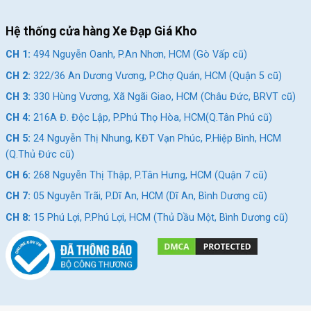
Hệ thống cửa hàng Xe Đạp Giá Kho
CH 1:
494 Nguyễn Oanh, P.An Nhơn, HCM (Gò Vấp cũ)
CH 2:
322/36 An Dương Vương, P.Chợ Quán, HCM (Quận 5 cũ)
CH 3:
330 Hùng Vương, Xã Ngãi Giao, HCM (Châu Đức, BRVT cũ)
CH 4:
216A Đ. Độc Lập, P.Phú Thọ Hòa, HCM(Q.Tân Phú cũ)
CH 5:
24 Nguyễn Thị Nhung, KĐT Vạn Phúc, P.Hiệp Bình, HCM
(Q.Thủ Đức cũ)
CH 6:
268 Nguyễn Thị Thập, P.Tân Hưng, HCM (Quận 7 cũ)
CH 7:
05 Nguyễn Trãi, P.Dĩ An, HCM (Dĩ An, Bình Dương cũ)
CH 8:
15 Phú Lợi, P.Phú Lợi, HCM (Thủ Dầu Một, Bình Dương cũ)