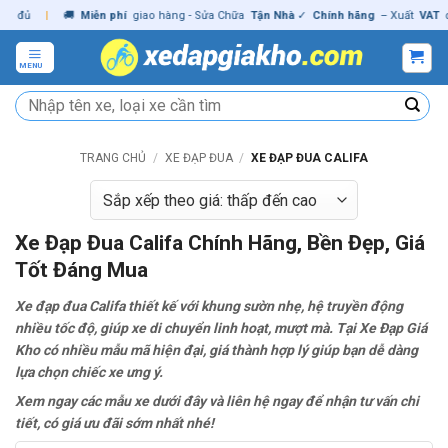
Skip
|
🚚
Miễn phí
giao hàng - Sửa Chữa
Tận Nhà
✓
Chính hãng
– Xuất
VAT
đầy đủ
to
content
MENU
Tìm
kiếm:
TRANG CHỦ
/
XE ĐẠP ĐUA
/
XE ĐẠP ĐUA CALIFA
Xe Đạp Đua Califa Chính Hãng, Bền Đẹp, Giá
Tốt Đáng Mua
Xe đạp đua Califa thiết kế với khung sườn nhẹ, hệ truyền động
nhiều tốc độ, giúp xe di chuyển linh hoạt, mượt mà. Tại Xe Đạp Giá
Kho có nhiều mẫu mã hiện đại, giá thành hợp lý giúp bạn dễ dàng
lựa chọn chiếc xe ưng ý.
Xem ngay các mẫu xe dưới đây và liên hệ ngay để nhận tư vấn chi
tiết, có giá ưu đãi sớm nhất nhé!