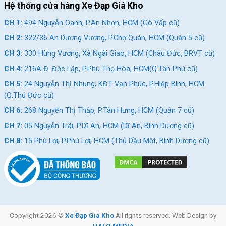
Hệ thống cửa hàng Xe Đạp Giá Kho
CH 1:
494 Nguyễn Oanh, P.An Nhơn, HCM (Gò Vấp cũ)
CH 2:
322/36 An Dương Vương, P.Chợ Quán, HCM (Quận 5 cũ)
CH 3:
330 Hùng Vương, Xã Ngãi Giao, HCM (Châu Đức, BRVT cũ)
CH 4:
216A Đ. Độc Lập, P.Phú Thọ Hòa, HCM(Q.Tân Phú cũ)
CH 5:
24 Nguyễn Thị Nhung, KĐT Vạn Phúc, P.Hiệp Bình, HCM
(Q.Thủ Đức cũ)
CH 6:
268 Nguyễn Thị Thập, P.Tân Hưng, HCM (Quận 7 cũ)
CH 7:
05 Nguyễn Trãi, P.Dĩ An, HCM (Dĩ An, Bình Dương cũ)
CH 8:
15 Phú Lợi, P.Phú Lợi, HCM (Thủ Dầu Một, Bình Dương cũ)
Copyright 2026 ©
Xe Đạp Giá Kho
All rights reserved. Web Design by
HALO MEDIA