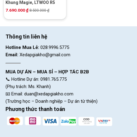
Khung Magie, LTWOO R5
7.690.000
₫
8.500.000
₫
Thông tin liên hệ
Hotline Mua Lẻ:
028.9996.5775
Email:
Xedapgiakho@gmail.com
MUA DỰ ÁN – MUA SỈ – HỢP TÁC B2B
📞 Hotline Dự án: 0981.765.775
(Phụ trách: Ms. Khanh)
📧 Email:
duan@xedapgiakho.com
(Trường học – Doanh nghiệp – Dự án từ thiện)
Phương thức thanh toán