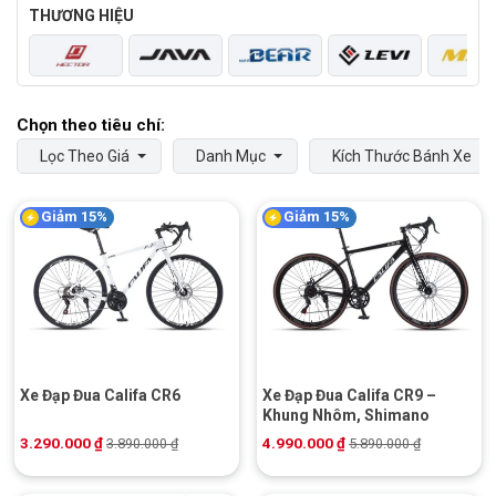
THƯƠNG HIỆU
Lọc Theo Giá
Danh Mục
Kích Thước Bánh Xe
Giảm 15%
Giảm 15%
Xe Đạp Đua Califa CR6
Xe Đạp Đua Califa CR9 –
Khung Nhôm, Shimano
3.290.000
₫
4.990.000
₫
3.890.000
₫
5.890.000
₫