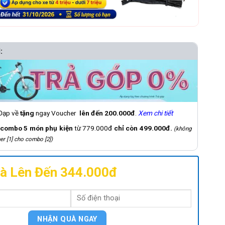
:
 Đạp về
tặng
ngay Voucher
lên đến 200.000đ
.
Xem chi tiết
combo 5 món phụ kiện
từ 779.000đ
chỉ còn 499.000đ.
(không
er [1] cho combo [2])
à Lên Đến 344.000đ