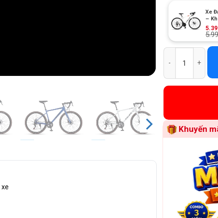
Xe Đ
– Kh
+
5.3
5.9
Xe Đạp Đua Calif
Khuyến mã
c xe
ẽ