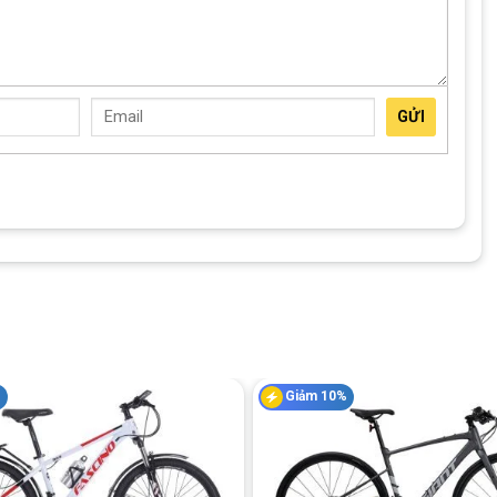
GỬI
%
Giảm 10%