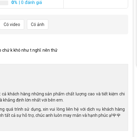
0%
| 0 đánh giá
kim nhôm mối hàn được hàn tỉ mỉ, tạo nét thẩm mỹ cho chiếc 
Có video
Có ảnh
ng đảm bảo độ chắc chắn, bền bỉ theo thời gian 
g xe khỏi trầy xước, các tác động từ môi trường, giúp xe luôn 
ẽ, năng động, đúng chất tay đua
 chứ k khó như t nghĩ. nên thử
t cả khách hàng những sản phẩm chất lượng cao và tiết kiệm chi
là khẳng định lớn nhất với bên em.
 quá trình sử dụng, xin vui lòng liên hệ với dịch vụ khách hàng
h tất cả sự hỗ trợ, chúc anh luôn may mắn và hạnh phúc ạ!🌹🌹