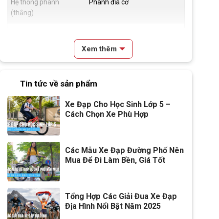
Hệ thống phanh
Phanh đĩa cơ
(thắng)
Đùm xe
Hợp kim nhôm, bạc đạn 36H
Xem thêm
Vành xe
Hợp kim nhôm, 4cm
Lốp xe
700x28c
Tin tức về sản phẩm
Tay đề
Tay đề gạt Shimano (2x7)
Xe Đạp Cho Học Sinh Lớp 5 –
Cách Chọn Xe Phù Hợp
Tăng tốc trước (Gạt
Shimano Tourney TZ
đĩa)
Tăng tốc sau (Gạt líp)
Shimano Tourney TZ
Các Mẫu Xe Đạp Đường Phố Nên
Mua Để Đi Làm Bền, Giá Tốt
Đùi đĩa
Hợp kim nhôm, cốt vuông, bạc
đạn
Tổng Hợp Các Giải Đua Xe Đạp
Dĩa
2 tầng
Địa Hình Nổi Bật Năm 2025