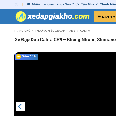
Skip
 đủ
|
🚚
Miễn phí
giao hàng - Sửa Chữa
Tận Nhà
✓
Chính hãng
– Xuấ
to
content
DANH M
TRANG CHỦ
/
THƯƠNG HIỆU XE ĐẠP
/
XE ĐẠP CALIFA
Xe Đạp Đua Califa CR9 – Khung Nhôm, Shimano
Giảm 15%