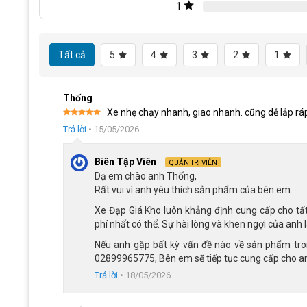
1
Khung sườn hợp kim nhôm nhẹ, bền 
Mẫu CR9 là dòng xe đạp đua chế tạo khung sườn bằng hợp 
xe. 
Tất cả
5
4
3
2
1
Khung nhôm nhẹ, giảm trọng lượng tối đa cho xe, như
Bên ngoài được phủ sơn tĩnh điện 3 lớp, bảo vệ khun
sáng bóng như mới
Thống
Thích hợp cho ai muốn đạp xe có phong cách mạnh m
Xe nhẹ chạy nhanh, giao nhanh. cũng dễ lắp ráp
Được xếp
Trả lời
•
15/05/2026
hạng
5
5
sao
Biên Tập Viên
QUẢN TRỊ VIÊN
Dạ em chào anh Thống,
Rất vui vì anh yêu thích sản phẩm của bên em.
Xe Đạp Giá Kho luôn khẳng định cung cấp cho tấ
phí nhất có thể. Sự hài lòng và khen ngợi của anh 
Nếu anh gặp bất kỳ vấn đề nào về sản phẩm trong
02899965775, Bên em sẽ tiếp tục cung cấp cho an
Trả lời
•
18/05/2026