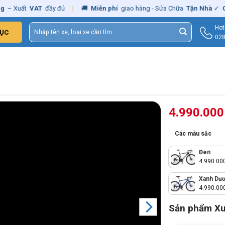
t
VAT
đầy đủ
|
🚚
Miễn phí
giao hàng - Sửa Chữa
Tận Nhà
✓
Chính h
Tìm
Hot
ỤC
kiếm:
028
4.990.00
Các màu sắc
Đen
4.990.00
Xanh Dư
4.990.00
Sản phẩm X