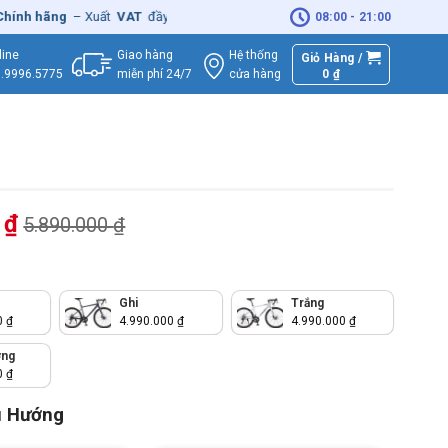
ãng
– Xuất
VAT
đầy đủ
|
🚚
Miễn phí
giao hàng - Sửa Chữa
Tận Nhà
✓
08:00 - 21:00
Giao hàng
Hệ thống
line
Giỏ Hàng /
miễn phí 24/7
0
₫
cửa hàng
.9996.5775
0
₫
5.890.000
₫
Ghi
Trắng
0
₫
4.990.000
₫
4.990.000
₫
ơng
0
₫
u Hướng