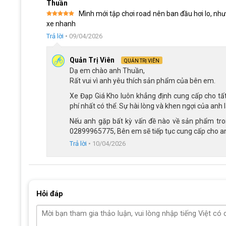
Thuần
Mình mới tập chơi road nên ban đầu hơi lo, như
Được xếp
xe nhanh
hạng
5
5
sao
Trả lời
•
09/04/2026
Quản Trị Viên
QUẢN TRỊ VIÊN
Dạ em chào anh Thuần,
Rất vui vì anh yêu thích sản phẩm của bên em.
Xe Đạp Giá Kho luôn khẳng định cung cấp cho tấ
phí nhất có thể. Sự hài lòng và khen ngợi của anh 
Nếu anh gặp bất kỳ vấn đề nào về sản phẩm trong
02899965775, Bên em sẽ tiếp tục cung cấp cho an
Trả lời
•
10/04/2026
Xe đạp đua Califa CR9 chế 
Hỏi đáp
Dáng tay cong thể thao nổi bật 
Điểm thu hút của dòng xe đua chính là phần tay lái dáng cong