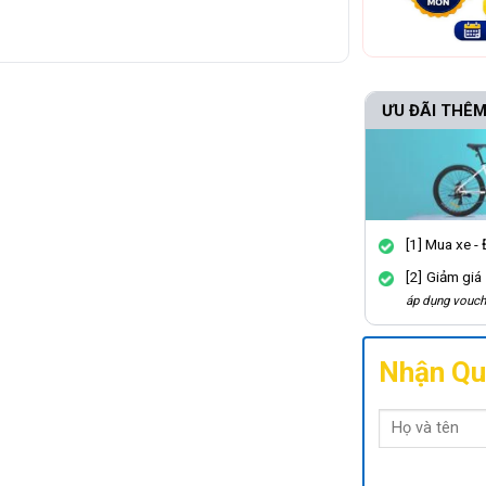
ƯU ĐÃI THÊM
[1] Mua xe -
[2] Giảm giá
áp dụng vouch
Nhận Qu