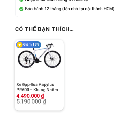
Bảo hành 12 tháng (tận nhà tại nội thành HCM)
CÓ THỂ BẠN THÍCH…
Giảm 13%
+
Xe Đạp Đua Papylus
PR600 – Khung Nhôm,
Phanh Đĩa Cơ
4.490.000
₫
5.190.000
₫