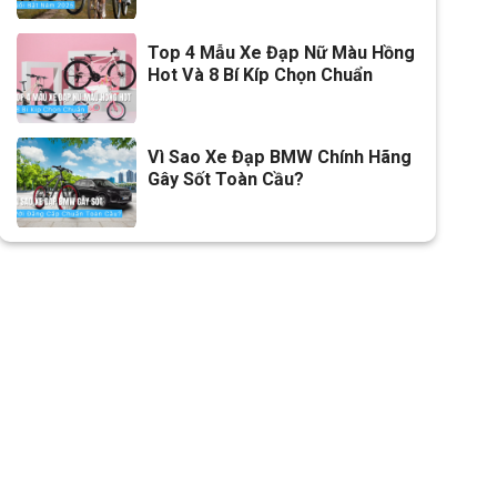
Líp
Líp Vặn SUNRUN 7s
Top 4 Mẫu Xe Đạp Nữ Màu Hồng
Sên (xích)
Xích NARROW
Hot Và 8 Bí Kíp Chọn Chuẩn
Kích thước
700c
Yên
Da thể thao
Vì Sao Xe Đạp BMW Chính Hãng
Gây Sốt Toàn Cầu?
Cọc/cốt yên
Hợp kim nhôm
Lưu ý
Thông số kỹ thuật có thể sẽ
được thay đổi từ nhà sản xuất
nhằm nâng cao chất lượng
sản phẩm.