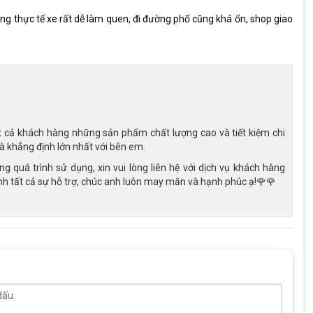
ng thực tế xe rất dễ làm quen, đi đường phố cũng khá ổn, shop giao
t cả khách hàng những sản phẩm chất lượng cao và tiết kiệm chi
là khẳng định lớn nhất với bên em.
 quá trình sử dụng, xin vui lòng liên hệ với dịch vụ khách hàng
h tất cả sự hỗ trợ, chúc anh luôn may mắn và hạnh phúc ạ!🌹🌹
tạo khung hợp kim nhôm nhẹ, bền
 thể thao, mang lại sự thoải mái, chính xác khi lái xe. 