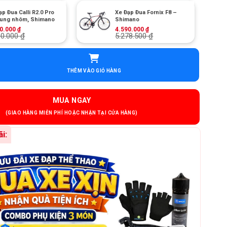
ạp Đua Calli R2.0 Pro
Xe Đạp Đua Fornix F8 –
ung nhôm, Shimano
Shimano
+
90.000
₫
4.590.000
₫
90.000
₫
5.278.500
₫
a CR9 - Khung Nhôm, Shimano số lượng
THÊM VÀO GIỎ HÀNG
MUA NGAY
i: