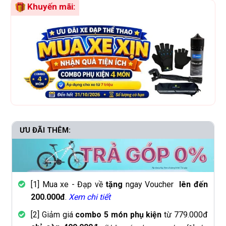
Khuyến mãi:
ƯU ĐÃI THÊM:
[1] Mua xe - Đạp về
tặng
ngay Voucher
lên đến
200.000đ
.
Xem chi tiết
[2] Giảm giá
combo 5 món phụ kiện
từ 779.000đ