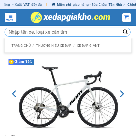
Skip
g
– Xuất
VAT
đầy đủ
|
🚚
Miễn phí
giao hàng - Sửa Chữa
Tận Nhà
✓
Chính hãn
to
content
MENU
Tìm
kiếm:
TRANG CHỦ
/
THƯƠNG HIỆU XE ĐẠP
/
XE ĐẠP GIANT
Giảm 16%