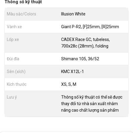
Thông số kỹ thuật
Màu sắc/Colors
Illusion White
Vành xe
Giant P-R2, [F]25mm, [R]25mm
Lốp xe
CADEX Race GC, tubeless,
700x28c (28mm), folding
Đùi đĩa
Shimano 105, 36/52
Sên (xích)
KMC X12L-1
Kích thước
XS, S, M
Lưu ý
Thông số kỹ thuật có thể sẽ được
thay đổi từ nhà sản xuất nhằm
nâng cao chất lượng sản phẩm