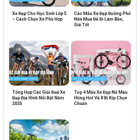
CH 7:
05 Nguyễn Trãi, P.Dĩ An, HCM (Dĩ An, Bình Dương
Xe Đạp Cho Học Sinh Lớp 5
Các Mẫu Xe Đạp Đường Phố
cũ)
– Cách Chọn Xe Phù Hợp
Nên Mua Để Đi Làm Bền,
Giá Tốt
CH 8:
15 Phú Lợi, P.Phú Lợi, HCM (Thủ Dầu Một, Bình
Dương cũ)
SKU:
ADVpro22025
Thẻ:
Shimano Ultegra bộ truyền động cao cấp
,
Xe đạp đua Shimano
Ultegra
Tổng Hợp Các Giải Đua Xe
Top 4 Mẫu Xe Đạp Nữ Màu
Đạp Địa Hình Nổi Bật Năm
Hồng Hot Và 8 Bí Kíp Chọn
2025
Chuẩn