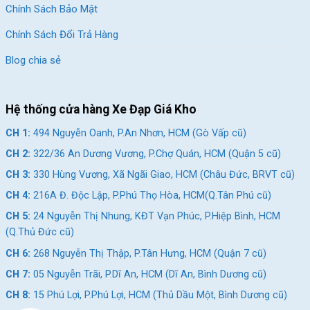
Chính Sách Bảo Mật
Chính Sách Đổi Trả Hàng
Blog chia sẻ
Hệ thống cửa hàng Xe Đạp Giá Kho
CH 1:
494 Nguyễn Oanh, P.An Nhơn, HCM (Gò Vấp cũ)
CH 2:
322/36 An Dương Vương, P.Chợ Quán, HCM (Quận 5 cũ)
CH 3:
330 Hùng Vương, Xã Ngãi Giao, HCM (Châu Đức, BRVT cũ)
CH 4:
216A Đ. Độc Lập, P.Phú Thọ Hòa, HCM(Q.Tân Phú cũ)
CH 5:
24 Nguyễn Thị Nhung, KĐT Vạn Phúc, P.Hiệp Bình, HCM
(Q.Thủ Đức cũ)
CH 6:
268 Nguyễn Thị Thập, P.Tân Hưng, HCM (Quận 7 cũ)
CH 7:
05 Nguyễn Trãi, P.Dĩ An, HCM (Dĩ An, Bình Dương cũ)
CH 8:
15 Phú Lợi, P.Phú Lợi, HCM (Thủ Dầu Một, Bình Dương cũ)