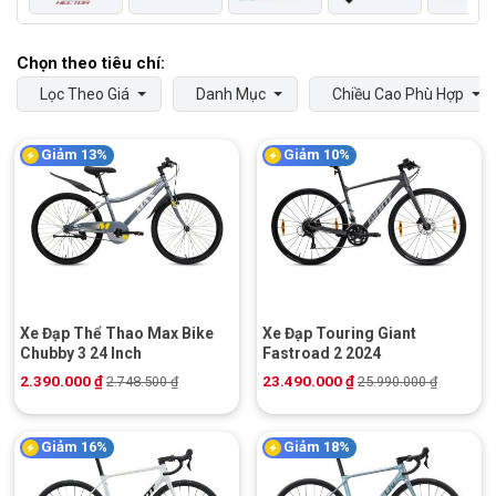
Lọc Theo Giá
Danh Mục
Chiều Cao Phù Hợp
Giảm 13%
Giảm 10%
Xe Đạp Thể Thao Max Bike
Xe Đạp Touring Giant
Chubby 3 24 Inch
Fastroad 2 2024
2.390.000
₫
23.490.000
₫
2.748.500
₫
25.990.000
₫
Giảm 16%
Giảm 18%