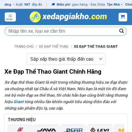
Skip
 Xuất
VAT
đầy đủ
|
🚚
Miễn phí
giao hàng - Sửa Chữa
Tận Nhà
✓
Chính hãng
to
content
MENU
Tìm
kiếm:
TRANG CHỦ
/
XE ĐẠP THỂ THAO
/
XE ĐẠP THỂ THAO GIANT
Xe Đạp Thể Thao Giant Chính Hãng
Xe đạp thể thao Giant là một trong những thương hiệu xe đạp được
ưa chuộng nhất tại Châu Á và Việt Nam. Nếu bạn là một tín đồ đam
mê bộ môn đạp xe thể thao, thì chắc hẳn bạn cũng biết rằng thương
hiệu
Giant
từng nhiều lần khiến người tiêu dùng điên đảo với
những sản phẩm độc lạ, cao cấp.
THƯƠNG HIỆU