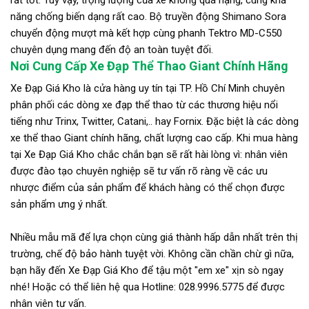
năng chống biến dạng rất cao. Bộ truyền động Shimano Sora
chuyển động mượt mà kết hợp cùng phanh Tektro MD-C550
chuyên dụng mang đến độ an toàn tuyệt đối.
Nơi Cung Cấp Xe Đạp Thể Thao Giant Chính Hãng
Xe Đạp Giá Kho là cửa hàng uy tín tại TP. Hồ Chí Minh chuyên
phân phối các dòng xe đạp thể thao từ các thương hiệu nổi
tiếng như Trinx, Twitter, Catani,.. hay Fornix. Đặc biệt là các dòng
xe thể thao Giant chính hãng, chất lượng cao cấp. Khi mua hàng
tại Xe Đạp Giá Kho chắc chắn bạn sẽ rất hài lòng vì: nhân viên
được đào tạo chuyên nghiệp sẽ tư vấn rõ ràng về các ưu
nhược điểm của sản phẩm để khách hàng có thể chọn được
sản phẩm ưng ý nhất.
Nhiều mẫu mã để lựa chọn cùng giá thành hấp dẫn nhất trên thị
trường, chế độ bảo hành tuyệt vời. Không cần chần chừ gì nữa,
bạn hãy đến Xe Đạp Giá Kho để tậu một "em xe" xịn sò ngay
nhé! Hoặc có thể liên hệ qua Hotline: 028.9996.5775 để được
nhân viên tư vấn.