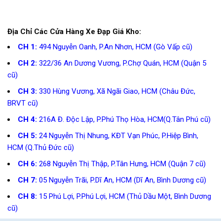
Địa Chỉ Các Cửa Hàng Xe Đạp Giá Kho:
CH 1:
494 Nguyễn Oanh, P.An Nhơn, HCM (Gò Vấp cũ)
CH 2:
322/36 An Dương Vương, P.Chợ Quán, HCM (Quận 5
cũ)
CH 3:
330 Hùng Vương, Xã Ngãi Giao, HCM (Châu Đức,
BRVT cũ)
CH 4:
216A Đ. Độc Lập, P.Phú Thọ Hòa, HCM(Q.Tân Phú cũ)
CH 5:
24 Nguyễn Thị Nhung, KĐT Vạn Phúc, P.Hiệp Bình,
HCM (Q.Thủ Đức cũ)
CH 6:
268 Nguyễn Thị Thập, P.Tân Hưng, HCM (Quận 7 cũ)
CH 7:
05 Nguyễn Trãi, P.Dĩ An, HCM (Dĩ An, Bình Dương cũ)
CH 8:
15 Phú Lợi, P.Phú Lợi, HCM (Thủ Dầu Một, Bình Dương
cũ)