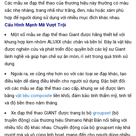
Các mẫu xe đạp thể thao của thương hiệu này thường có màu
sắc nhẹ nhàng, trang nhã như trắng, đen, nâu hoặc xám phù
hợp để người dùng sử dụng với nhiều mục đích khác nhau.
Cấu Hình Mạnh Mẽ Vượt Trội
Một số mẫu xe đạp thể thao Giant được hãng thiết kế với
khung hợp kim nhôm ALUXX chắc chắn và bền bỉ. Đây là vật liệu
được nghiên cứu và phát triển độc quyền bởi các kỹ sư Giant
lành nghề và giúp hạn chế sự ăn mòn, rỉ sét trong quá trình sử
dụng.
Ngoài ra, xe cũng nhẹ hơn so với các loại xe đạp khác, tạo
điều kiện dễ dàng điều khiển cho người sử dụng. Đặc biệt đối
với các mẫu xe đạp thể thao cao cấp, khung xe sẽ được làm
bằng
vật liệu composite
liền khối, đảm bảo tính thẩm mỹ, tinh tế
và độ bền theo năm tháng.
Xe đạp thể thao GIANT được trang bị bộ
groupset
(bộ
truyền động) của thương hiệu Shimano Nhật Bản nổi tiếng với
nhiều tốc độ khác nhau. Chuyển động của bộ groupset này khá
mượt mà và vô cùng linh hoạt, mang đến cho người dùng nhiều