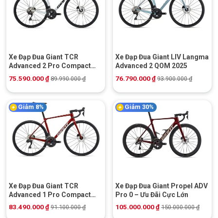
Xe Đạp Đua Giant TCR
Xe Đạp Đua Giant LIV Langma
Advanced 2 Pro Compact
Advanced 2 QOM 2025
2025
75.590.000
₫
76.790.000
₫
89.990.000
₫
93.900.000
₫
Giảm 8%
Giảm 30%
Xe Đạp Đua Giant TCR
Xe Đạp Đua Giant Propel ADV
Advanced 1 Pro Compact
Pro 0 – Ưu Đãi Cực Lớn
2025
83.490.000
₫
105.000.000
₫
91.100.000
₫
150.000.000
₫