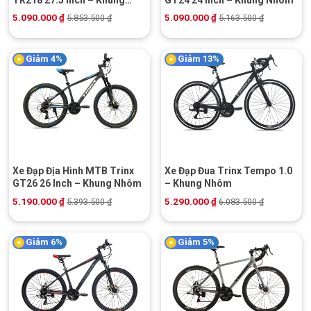
TR218 27.5 Inch – Khung
GT24 24 Inch – Khung Nhôm
Nhôm | Shimano
5.090.000
₫
5.090.000
₫
5.853.500
₫
5.163.500
₫
Giảm 4%
Giảm 13%
Xe Đạp Địa Hình MTB Trinx
Xe Đạp Đua Trinx Tempo 1.0
GT26 26 Inch – Khung Nhôm
– Khung Nhôm
5.190.000
₫
5.290.000
₫
5.393.500
₫
6.083.500
₫
Giảm 6%
Giảm 5%