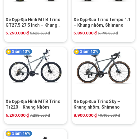
Xe Đạp Địa Hình MTB Trinx
Xe Đạp Đua Trinx Tempo 1.1
GT27.5 27.5 Inch – Khung
– Khung nhôm, Shimano
Nhôm
5.290.000
₫
5.890.000
₫
5.623.500
₫
6.190.000
₫
Giảm 13%
Giảm 12%
Xe Đạp Địa Hình MTB Trinx
Xe Đạp Đua Trinx Sky –
Tr220 – Khung Nhôm
Khung nhôm, Shimano
6.290.000
₫
8.900.000
₫
7.233.500
₫
10.100.000
₫
Giảm 16%