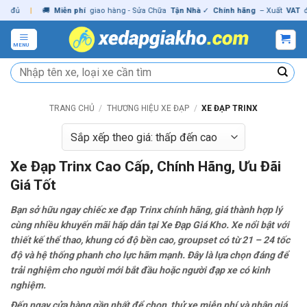
Skip
|
🚚
Miễn phí
giao hàng - Sửa Chữa
Tận Nhà
✓
Chính hãng
– Xuất
VAT
đầy đủ
to
content
MENU
Tìm
kiếm:
TRANG CHỦ
/
THƯƠNG HIỆU XE ĐẠP
/
XE ĐẠP TRINX
Xe Đạp Trinx Cao Cấp, Chính Hãng, Ưu Đãi
Giá Tốt
Bạn sở hữu ngay chiếc xe đạp Trinx chính hãng, giá thành hợp lý
cùng nhiều khuyến mãi hấp dẫn tại Xe Đạp Giá Kho. Xe nổi bật với
thiết kế thể thao, khung có độ bền cao, groupset có từ 21 – 24 tốc
độ và hệ thống phanh cho lực hãm mạnh. Đây là lựa chọn đáng để
trải nghiệm cho người mới bắt đầu hoặc người đạp xe có kinh
nghiệm.
Đến ngay cửa hàng gần nhất để chọn, thử xe miễn phí và nhận giá