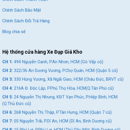
Chính Sách Bảo Mật
Chính Sách Đổi Trả Hàng
Blog chia sẻ
Hệ thống cửa hàng Xe Đạp Giá Kho
CH 1:
494 Nguyễn Oanh, P.An Nhơn, HCM (Gò Vấp cũ)
CH 2:
322/36 An Dương Vương, P.Chợ Quán, HCM (Quận 5 cũ)
CH 3:
330 Hùng Vương, Xã Ngãi Giao, HCM (Châu Đức, BRVT cũ)
CH 4:
216A Đ. Độc Lập, P.Phú Thọ Hòa, HCM(Q.Tân Phú cũ)
CH 5:
24 Nguyễn Thị Nhung, KĐT Vạn Phúc, P.Hiệp Bình, HCM
(Q.Thủ Đức cũ)
CH 6:
268 Nguyễn Thị Thập, P.Tân Hưng, HCM (Quận 7 cũ)
CH 7:
05 Nguyễn Trãi, P.Dĩ An, HCM (Dĩ An, Bình Dương cũ)
CH 8:
15 Phú Lợi, P.Phú Lợi, HCM (Thủ Dầu Một, Bình Dương cũ)