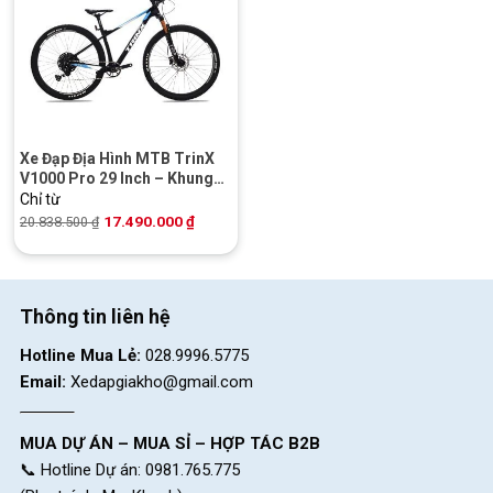
Xe Đạp Địa Hình MTB TrinX
V1000 Pro 29 Inch – Khung
Carbon | Shimano
Chỉ từ
17.490.000
₫
20.838.500
₫
Thông tin liên hệ
Hotline Mua Lẻ:
028.9996.5775
Email:
Xedapgiakho@gmail.com
MUA DỰ ÁN – MUA SỈ – HỢP TÁC B2B
📞 Hotline Dự án: 0981.765.775