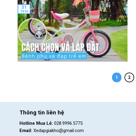
31
Th10
1
2
Thông tin liên hệ
Hotline Mua Lẻ:
028.9996.5775
Email:
Xedapgiakho@gmail.com