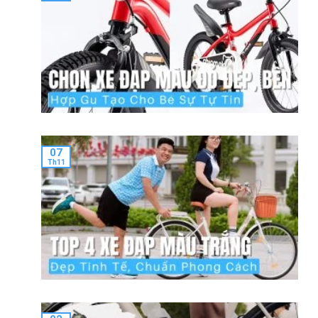
07
Th11