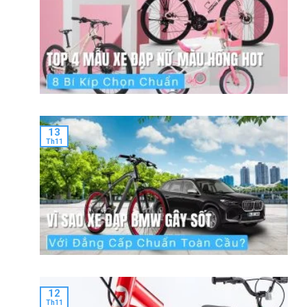
13
Th11
12
Th11