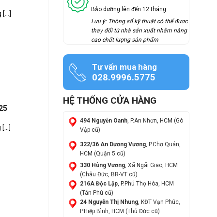
Bảo dưỡng lên đến 12 tháng
...]
Lưu ý: Thông số kỹ thuật có thể được
thay đổi từ nhà sản xuất nhằm nâng
cao chất lượng sản phẩm
Tư vấn mua hàng
028.9996.5775
HỆ THỐNG CỬA HÀNG
25
494 Nguyễn Oanh
, P.An Nhơn, HCM (Gò
...]
Vập cũ)
322/36 An Dương Vương
, P.Chợ Quán,
HCM (Quận 5 cũ)
330 Hùng Vương
, Xã Ngãi Giao, HCM
(Châu Đức, BR-VT cũ)
216A Độc Lập
, P.Phú Thọ Hòa, HCM
(Tân Phú cũ)
24 Nguyễn Thị Nhung
, KĐT Vạn Phúc,
P.Hiệp Bình, HCM (Thủ Đức cũ)