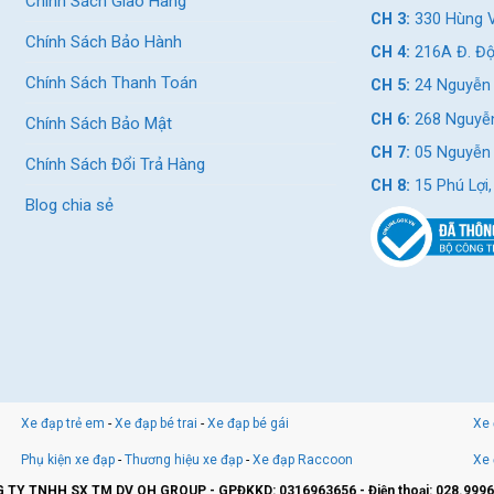
Chính Sách Giao Hàng
CH 3:
330 Hùng V
Chính Sách Bảo Hành
CH 4:
216A Đ. Độ
Chính Sách Thanh Toán
CH 5:
24 Nguyễn 
CH 6:
268 Nguyễn
Chính Sách Bảo Mật
CH 7:
05 Nguyễn T
Chính Sách Đổi Trả Hàng
CH 8:
15 Phú Lợi
Blog chia sẻ
Xe đạp trẻ em
-
Xe đạp bé trai
-
Xe đạp bé gái
Xe 
Phụ kiện xe đạp
-
Thương hiệu xe đạp
-
Xe đạp Raccoon
Xe 
 TY TNHH SX TM DV OH GROUP - GPĐKKD: 0316963656 - Điện thoại: 028.9996