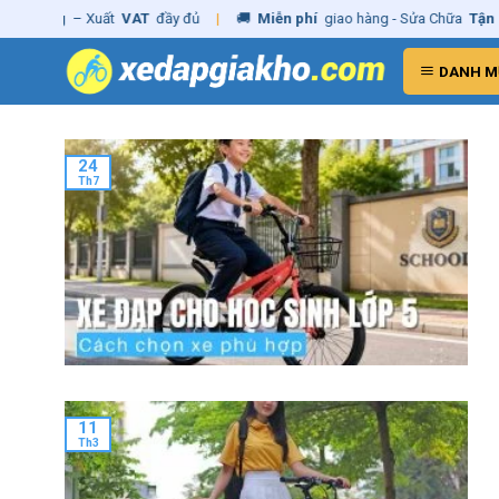
Skip
hãng
– Xuất
VAT
đầy đủ
|
🚚
Miễn phí
giao hàng - Sửa Chữa
Tận Nhà
to
content
DANH M
24
Th7
11
Th3