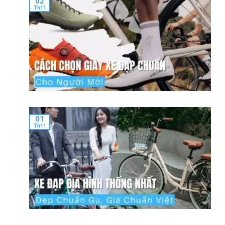
02
Th11
01
Th11