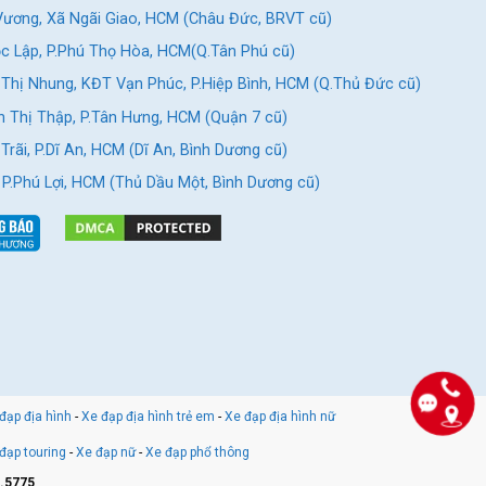
ương, Xã Ngãi Giao, HCM (Châu Đức, BRVT cũ)
c Lập, P.Phú Thọ Hòa, HCM(Q.Tân Phú cũ)
Thị Nhung, KĐT Vạn Phúc, P.Hiệp Bình, HCM (Q.Thủ Đức cũ)
 Thị Thập, P.Tân Hưng, HCM (Quận 7 cũ)
rãi, P.Dĩ An, HCM (Dĩ An, Bình Dương cũ)
, P.Phú Lợi, HCM (Thủ Dầu Một, Bình Dương cũ)
đạp địa hình
-
Xe đạp địa hình trẻ em
-
Xe đạp địa hình nữ
đạp touring
-
Xe đạp nữ
-
Xe đạp phổ thông
.5775