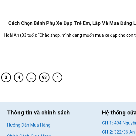
Cách Chọn Bánh Phụ Xe Đạp Trẻ Em, Lắp Và Mua Đúng L
Hoài An (33 tuổi): “Chào shop, mình đang muốn mua xe đạp cho con trai
3
4
…
93
Thông tin và chính sách
Hệ thống cử
CH 1:
494 Nguyễn
Hướng Dẫn Mua Hàng
CH 2:
322/36 An 