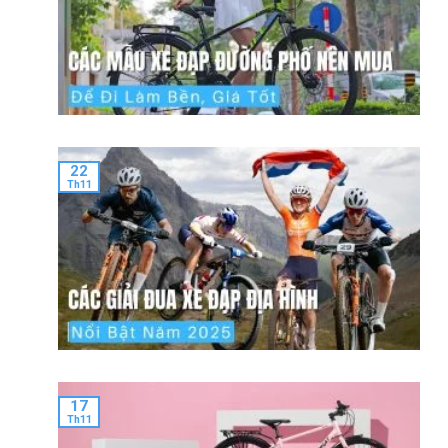
22
Th11
17
Th11