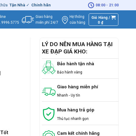
Tận Nhà
✓
Chính hãng
– Xuất
VAT
đầy đủ
|
🚚
Miễn phí
giao hàng - 
08:00 - 21:00
Giao hàng
Hệ thống
line
Giỏ Hàng /
miễn phí 24/7
0
₫
cửa hàng
.9996.5775
LÝ DO NÊN MUA HÀNG TẠI
XE ĐẠP GIÁ KHO:
Bảo hành tận nhà
Bảo hành vàng
]
Giao hàng miễn phí
Nhanh - Uy tín
Mua hàng trả góp
Thủ tục nhanh gọn
 Tốt
Cam kết chính hãng