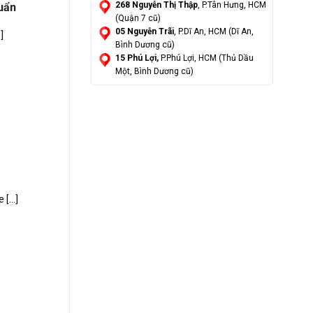
268 Nguyễn Thị Thập
, P.Tân Hưng, HCM
huẩn
(Quận 7 cũ)
05 Nguyễn Trãi
, P.Dĩ An, HCM (Dĩ An,
]
Bình Dương cũ)
15 Phú Lợi,
P.Phú Lợi, HCM (Thủ Dầu
Một, Bình Dương cũ)
[...]