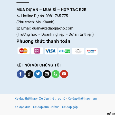
MUA DỰ ÁN – MUA SỈ – HỢP TÁC B2B
📞 Hotline Dự án: 0981.765.775
(Phụ trách: Ms. Khanh)
📧 Email:
duan@xedapgiakho.com
(Trường học – Doanh nghiệp – Dự án từ thiện)
Phương thức thanh toán
KẾT NỐI VỚI CHÚNG TÔI
Xe đạp thể thao
-
Xe đạp thể thao nữ
-
Xe đạp thể thao nam
Xe đạp đua
-
Xe đạp đua Carbon
-
Xe đạp gấp
CÔNG