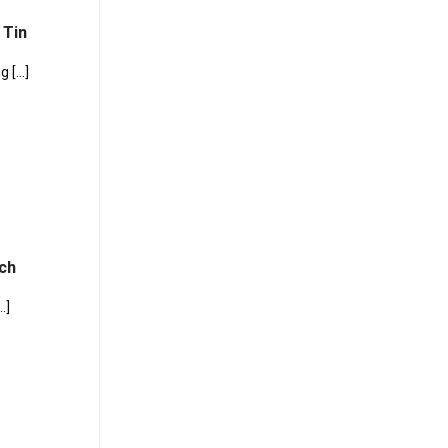
 Tin
[...]
ch
.]