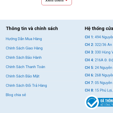
Xem thêm
Thông tin và chính sách
Hệ thống cử
CH 1:
494 Nguyễn
Hướng Dẫn Mua Hàng
CH 2:
322/36 An 
Chính Sách Giao Hàng
CH 3:
330 Hùng V
Chính Sách Bảo Hành
CH 4:
216A Đ. Độ
Chính Sách Thanh Toán
CH 5:
24 Nguyễn 
ợng tốt
CH 6:
268 Nguyễn
Chính Sách Bảo Mật
m khảo kích thước bánh phổ biến như xe đạp trẻ em 18 inch đến xe đ
CH 7:
05 Nguyễn T
Chính Sách Đổi Trả Hàng
CH 8:
15 Phú Lợi
Blog chia sẻ
 những bé có vóc dáng nhỏ nhắn, chiều cao trung bình từ 1m20 - 1
iến cho các bé từ 7 - 10 tuổi, chiều cao trung bình 1m30 - 1m40
c bé có chiều cao phát triển hơn. Bé có thể chống chân thoải mái và