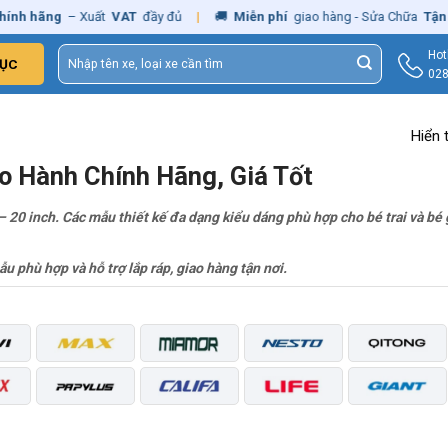
h hãng
– Xuất
VAT
đầy đủ
|
🚚
Miễn phí
giao hàng - Sửa Chữa
Tận Nh
Tìm
Hot
ỤC
kiếm:
028
Hiển 
o Hành Chính Hãng, Giá Tốt
– 20 inch. Các mẫu thiết kế đa dạng kiểu dáng phù hợp cho bé trai và bé
u phù hợp và hỗ trợ lắp ráp, giao hàng tận nơi.