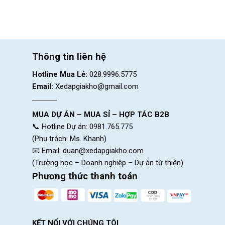
Thông tin liên hệ
Hotline Mua Lẻ:
028.9996.5775
Email:
Xedapgiakho@gmail.com
MUA DỰ ÁN – MUA SỈ – HỢP TÁC B2B
📞 Hotline Dự án: 0981.765.775
(Phụ trách: Ms. Khanh)
Xe đạp trẻ em 9 tuổi bền đẹp, chất lư
📧 Email:
duan@xedapgiakho.com
Dựa vào chiều cao này, bạn có thể tha
(Trường học – Doanh nghiệp – Dự án từ thiện)
mỗi bé, trước khi mua bạn cần lưu ý:
Phương thức thanh toán
Xe đạp trẻ em 18 inch
:
phù hợp với
Xe đạp trẻ em 20 inch:
size phổ b
KẾT NỐI VỚI CHÚNG TÔI
Xe đạp trẻ em 22 inch
:
dành cho cá