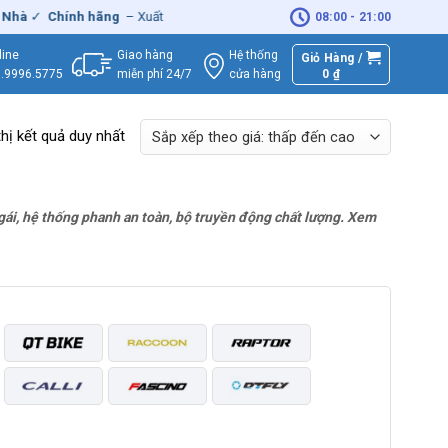
à
✓
Chính hãng
– Xuất
VAT
đầy đủ
|
🚚
Miễn phí
giao hàng - Sửa Chữ
08:00 - 21:00
Giao hàng
Hệ thống
line
Giỏ Hàng /
miễn phí 24/7
0
₫
cửa hàng
.9996.5775
thị kết quả duy nhất
 gái, hệ thống phanh an toàn, bộ truyền động chất lượng. Xem