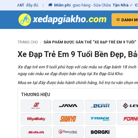
Skip
Xuất
VAT
đầy đủ
|
🚚
Miễn phí
giao hàng - Sửa Chữa
Tận Nhà
✓
Chín
to
content
DANH M
TRANG CHỦ
/
SẢN PHẨM ĐƯỢC GẮN THẺ “XE ĐẠP TRẺ EM 9 TUỔI”
Xe Đạp Trẻ Em 9 Tuổi Bền Đẹp, Bả
Xe đạp trẻ em 9 tuổi phù hợp với các mẫu xe đạp bánh 18 inch 
ngay các mẫu xe đạp được bán chạy tại Xe Đạp Giá Kho.
Mua xe tại đây được bảo hành chính hãng, hỗ trợ tư vấn chọn mẫ
THƯƠNG HIỆU