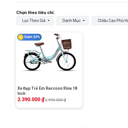
Lọc Theo Giá
Danh Mục
Chiều Cao Phù H
Giảm 20%
+
Xe Đạp Trẻ Em Raccoon Rina 18
Inch
2.390.000
₫
2.990.000
₫