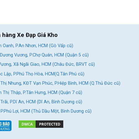
a hàng Xe Đạp Giá Kho
 Oanh, P.An Nhơn, HCM (Gò Vấp cũ)
Dương Vương, P.Chợ Quán, HCM (Quận 5 cũ)
ương, Xã Ngãi Giao, HCM (Châu Đức, BRVT cũ)
c Lập, P.Phú Thọ Hòa, HCM(Q.Tân Phú cũ)
Thị Nhung, KĐT Vạn Phúc, P.Hiệp Bình, HCM (Q.Thủ Đức cũ)
 Thị Thập, P.Tân Hưng, HCM (Quận 7 cũ)
ạp 22 inch. Tùy theo sự phát triển của
rãi, P.Dĩ An, HCM (Dĩ An, Bình Dương cũ)
, P.Phú Lợi, HCM (Thủ Dầu Một, Bình Dương cũ)
m30
 điều khiển xe linh hoạt