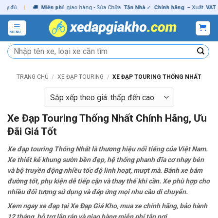
Skip
ủ
|
🚚
Miễn phí
giao hàng - Sửa Chữa
Tận Nhà
✓
Chính hãng
– Xuất
VAT
đầy đ
to
content
MENU
Tìm
kiếm:
TRANG CHỦ
/
XE ĐẠP TOURING
/
XE ĐẠP TOURING THỐNG NHẤT
Xe Đạp Touring Thống Nhất Chính Hãng, Ưu
Đãi Giá Tốt
Xe đạp touring Thống Nhất là thương hiệu nổi tiếng của Việt Nam.
Xe thiết kế khung sườn bền đẹp, hệ thống phanh đĩa cơ nhạy bén
và bộ truyền động nhiều tốc độ linh hoạt, mượt mà. Bánh xe bám
đường tốt, phụ kiện dễ tiếp cận và thay thế khi cần. Xe phù hợp cho
nhiều đối tượng sử dụng và đáp ứng mọi nhu cầu di chuyển.
Xem ngay xe đạp tại Xe Đạp Giá Kho, mua xe chính hãng, bảo hành
12 tháng, hỗ trợ lắp ráp và giao hàng miễn phí tận nơi.