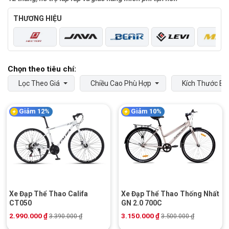
THƯƠNG HIỆU
Lọc Theo Giá
Chiều Cao Phù Hợp
Kích Thước Bá
Giảm 12%
Giảm 10%
Xe Đạp Thể Thao Califa
Xe Đạp Thể Thao Thống Nhất
CT050
GN 2.0 700C
2.990.000
₫
3.150.000
₫
3.390.000
₫
3.500.000
₫