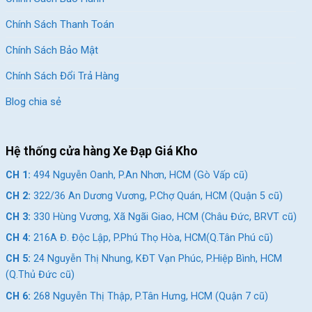
Chính Sách Thanh Toán
Chính Sách Bảo Mật
Chính Sách Đổi Trả Hàng
Blog chia sẻ
Hệ thống cửa hàng Xe Đạp Giá Kho
CH 1:
494 Nguyễn Oanh, P.An Nhơn, HCM (Gò Vấp cũ)
CH 2:
322/36 An Dương Vương, P.Chợ Quán, HCM (Quận 5 cũ)
CH 3:
330 Hùng Vương, Xã Ngãi Giao, HCM (Châu Đức, BRVT cũ)
CH 4:
216A Đ. Độc Lập, P.Phú Thọ Hòa, HCM(Q.Tân Phú cũ)
CH 5:
24 Nguyễn Thị Nhung, KĐT Vạn Phúc, P.Hiệp Bình, HCM
(Q.Thủ Đức cũ)
CH 6:
268 Nguyễn Thị Thập, P.Tân Hưng, HCM (Quận 7 cũ)