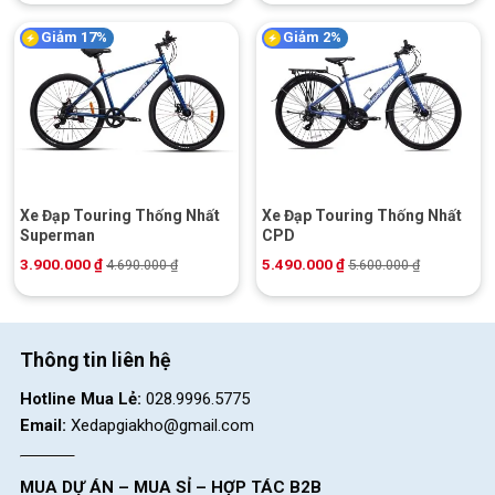
Giảm 17%
Giảm 2%
Xe Đạp Touring Thống Nhất
Xe Đạp Touring Thống Nhất
Superman
CPD
3.900.000
₫
5.490.000
₫
4.690.000
₫
5.600.000
₫
Thông tin liên hệ
Hotline Mua Lẻ:
028.9996.5775
Email:
Xedapgiakho@gmail.com
MUA DỰ ÁN – MUA SỈ – HỢP TÁC B2B