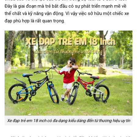
Đây là giai đoạn mà trẻ bắt đầu có sự phát triển mạnh mẽ về
thể chất và kỹ năng vận động. Vì vậy việc sở hữu một chiếc xe
đạp phù hợp là rất quan trọng.
Xe đạp trẻ em 18 inch có đa dạng kiểu dáng đến từ thương hiệu uy tín