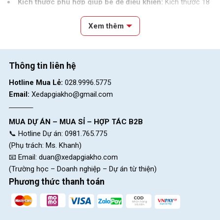
Kích thước phù hợp giúp bé dễ điều khiển:
Kích thước 18
inch không quá lớn, giúp bé dễ dàng kiểm soát và điều khiển xe.
Điều này rất quan trọng vì nó giúp bé tự tin hơn khi đạp xe, giảm
Xem thêm
thiểu nguy cơ té ngã và chấn thương.
Rèn luyện sức khỏe:
Đạp xe là một trong những hoạt động
Thông tin liên hệ
thể chất tốt nhất cho trẻ em, giúp tăng cường sức khỏe tim
mạch, cải thiện hệ cơ xương và phát triển kỹ năng vận động.
Hotline Mua Lẻ:
028.9996.5775
Tạ niềm yêu thích vận động:
Một chiếc xe đạp đẹp và phù
Email:
Xedapgiakho@gmail.com
hợp sẽ khơi dậy niềm đam mê đạp xe của bé, giúp bé có thêm
động lực vận động, khám phá thế giới xung quanh và rèn luyện
MUA DỰ ÁN – MUA SỈ – HỢP TÁC B2B
tính tự lập.
📞 Hotline Dự án: 0981.765.775
(Phụ trách: Ms. Khanh)
📧 Email:
duan@xedapgiakho.com
(Trường học – Doanh nghiệp – Dự án từ thiện)
Phương thức thanh toán