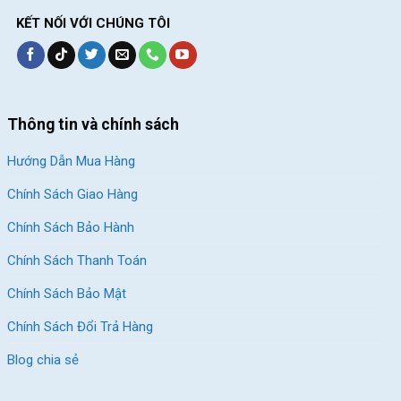
KẾT NỐI VỚI CHÚNG TÔI
Xe đạp bé trai 6-9 tuổi, có trang bị bộ bánh phụ
Các Tiêu Chí Quan Trọng Khi Chọn Mua Xe Đạp Trẻ
Thông tin và chính sách
Em 18 Inch
Hướng Dẫn Mua Hàng
Khi lựa chọn xe đạp trẻ em 18 inch, có một số tiêu chí quan
trọng bạn cần lưu ý để đảm bảo rằng chiếc xe đạp sẽ an toàn,
Chính Sách Giao Hàng
thoải mái và phù hợp với bé.
Chính Sách Bảo Hành
Chất lượng khung xe:
Khung xe đạp nên được làm từ các vật
liệu bền bỉ như thép hoặc nhôm để đảm bảo độ bền và an toàn.
Chính Sách Thanh Toán
Khung xe cũng nên nhẹ để bé dễ dàng di chuyển và điều khiển.
Chính Sách Bảo Mật
Chính Sách Đổi Trả Hàng
Blog chia sẻ