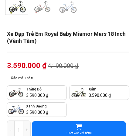
Xe Đạp Trẻ Em Royal Baby Miamor Mars 18 Inch
(Vành Tăm)
3.590.000
₫
4.190.000
₫
Các màu sắc
Trắng Đỏ
Xám
3.590.000
₫
3.590.000
₫
Xanh Dương
3.590.000
₫
Xe Đạp Trẻ Em Royal Baby Miamor Mars 18 Inch (Vành Tăm) số lư
THÊM VÀO GIỎ HÀNG