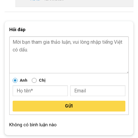
Xe Đạp Cho Bé Gái Jsxiong 2305 18 Inch
Xe Đạp Trẻ Em ToYou TY-24 18 Inch
SKU:
18Tmars
Hỏi đáp
Thẻ:
xe đạp trẻ em 7-15 tuổi
,
xe đạp trẻ em 8 14 tuổi
,
xe đạp trẻ em 8-
12 tuổi
Anh
Chị
GỬI
Không có bình luận nào