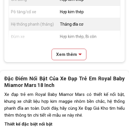
Pô tăng/cổ xe
Hợp kim thép
Hệ thống phanh (thắng)
Thắng đĩa cơ
Đùm xe
Hợp kim thép, Bi côn
Vành xe
Hợp kim nhôm Alumi 2 lớp
Xem thêm
Lốp xe
18x2.125
Tay đề
N/A
Đặc Điểm Nổi Bật Của
Xe Đạp Trẻ Em Royal Baby
Miamor Mars 18 Inch
Tăng tốc trước (Gạt
N/A
đĩa)
Xe đạp trẻ em
Royal Baby Miamor Mars có thiết kế nổi bật,
khung xe chất liệu hợp kim maggie nhôm bền chắc, hệ thống
Tăng tốc sau (Gạt líp)
N/A
phanh đĩa an toàn. Dưới đây, hãy cùng Xe Đạp Giá Kho tìm hiểu
thêm thông tin chi tiết về mẫu xe này nhé.
Đùi đĩa
Hợp kim nhôm, Cốt vuông, Bạc
đạn
Thiết kế đặc biệt nổi bật