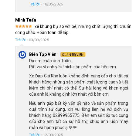
CH 2:
322/36 An Dương Vương, P.Chợ Quán, HCM (Quận
Trả lời
•
18/05/2026
5 cũ)
CH 3:
330 Hùng Vương, Xã Ngãi Giao, HCM (Châu Đức,
MInh Tuấn
xe khung bự so với bé, nhưng chất lượng thì chuẩn
BRVT cũ)
Được xếp
cứng chắc. Hoàn toàn dễ lắp
hạng
5
5
CH 4:
216A Đ. Độc Lập, P.Phú Thọ Hòa, HCM(Q.Tân Phú
sao
Trả lời
•
03/09/2025
cũ)
CH 5:
24 Nguyễn Thị Nhung, KĐT Vạn Phúc, P.Hiệp Bình,
Biên Tập Viên
QUẢN TRỊ VIÊN
Dạ em chào anh Tuấn,
HCM (Q.Thủ Đức cũ)
Rất vui vì anh yêu thích sản phẩm của bên em.
CH 6:
268 Nguyễn Thị Thập, P.Tân Hưng, HCM (Quận 7
Xe Đạp Giá Kho luôn khẳng định cung cấp cho tất cả
cũ)
khách hàng những sản phẩm chất lượng cao và tiết
kiệm chi phí nhất có thể. Sự hài lòng và khen ngợi
CH 7:
05 Nguyễn Trãi, P.Dĩ An, HCM (Dĩ An, Bình Dương
của anh là khẳng định lớn nhất với bên em.
cũ)
Nếu anh gặp bất kỳ vấn đề nào về sản phẩm trong
CH 8:
15 Phú Lợi, P.Phú Lợi, HCM (Thủ Dầu Một, Bình
quá trình sử dụng, xin vui lòng liên hệ với dịch vụ
Dương cũ)
khách hàng 02899965775, Bên em sẽ tiếp tục cung
cấp cho anh tất cả sự hỗ trợ, chúc anh luôn may
Xem thêm:
mắn và hạnh phúc ạ!🌹🌹
Xe Đạp Trẻ Em XDD 2 Dóng 01 18 Inch
Trả lời
•
12/09/2025