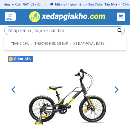
Skip
ng
– Xuất
VAT
đầy đủ
|
🚚
Miễn phí
giao hàng - Sửa Chữa
Tận Nhà
✓
Chính hã
to
content
MENU
Tìm
kiếm:
TRANG CHỦ
/
THƯƠNG HIỆU XE ĐẠP
/
XE ĐẠP ROYAL BABY
Giảm 14%