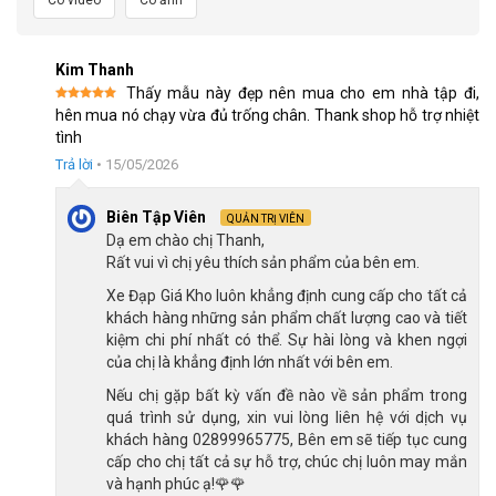
Trang bị càng xe làm từ hợp kim thép, xe vận hành mượt mà
trên mọi địa hình. Kết hợp đùi đĩa hợp kim nhôm với cốt vuông
và bạc đạn, giúp xe vận hành mượt mà.
Kim Thanh
Thấy mẫu này đẹp nên mua cho em nhà tập đi,
Được xếp
hên mua nó chạy vừa đủ trống chân. Thank shop hỗ trợ nhiệt
Phanh đĩa cơ, lực phanh mạnh mẽ đảm bảo an toàn
hạng
5
5
tình
sao
Trả lời
•
15/05/2026
Yên Xe Đạp Trẻ Em Royal Baby Miamor Mars 18 Inch
Biên Tập Viên
QUẢN TRỊ VIÊN
Dạ em chào chị Thanh,
Kết Luận
Rất vui vì chị yêu thích sản phẩm của bên em.
Xe đạp trẻ em bé trai Royal Baby Miamor Mars 18 inch với thiết
Xe Đạp Giá Kho luôn khẳng định cung cấp cho tất cả
kế đảm bảo an toàn, chất lượng và độ bền cao. Đây là sự lựa
khách hàng những sản phẩm chất lượng cao và tiết
kiệm chi phí nhất có thể. Sự hài lòng và khen ngợi
chọn hoàn hảo cho cho các bé, đem đến trải nghiệm đạp xe
của chị là khẳng định lớn nhất với bên em.
thú vị. Hãy đến ngay hệ thống cửa hàng
Xe Đạp Giá Kho
,
để
Nếu chị gặp bất kỳ vấn đề nào về sản phẩm trong
giúp bé sở hữu chiếc xe đạp trẻ em nổi bật này ngay nhé!
quá trình sử dụng, xin vui lòng liên hệ với dịch vụ
Địa Chỉ Các Cửa Hàng Xe Đạp Giá Kho:
khách hàng 02899965775, Bên em sẽ tiếp tục cung
cấp cho chị tất cả sự hỗ trợ, chúc chị luôn may mắn
CH 1:
494 Nguyễn Oanh, P.An Nhơn, HCM (Gò Vấp cũ)
và hạnh phúc ạ!🌹🌹