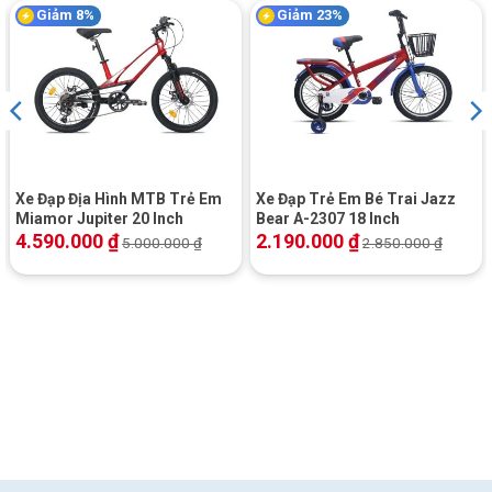
Giảm 8%
Giảm 23%
Xe Đạp Địa Hình MTB Trẻ Em
Xe Đạp Trẻ Em Bé Trai Jazz
Miamor Jupiter 20 Inch
Bear A-2307 18 Inch
4.590.000
₫
2.190.000
₫
5.000.000
₫
2.850.000
₫