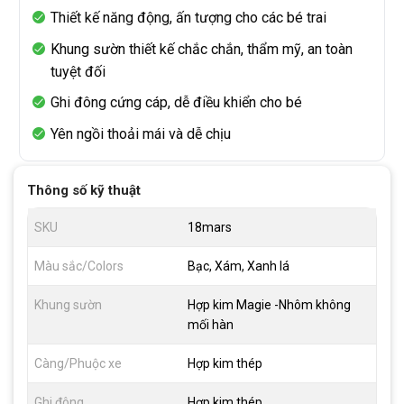
Thiết kế năng động, ấn tượng cho các bé trai
Khung sườn thiết kế chắc chắn, thẩm mỹ, an toàn
tuyệt đối
Ghi đông cứng cáp, dễ điều khiển cho bé
Yên ngồi thoải mái và dễ chịu
Thông số kỹ thuật
SKU
18mars
Màu sắc/Colors
Bạc, Xám, Xanh lá
Khung sườn
Hợp kim Magie -Nhôm không
mối hàn
Càng/Phuộc xe
Hợp kim thép
Ghi đông
Hợp kim thép