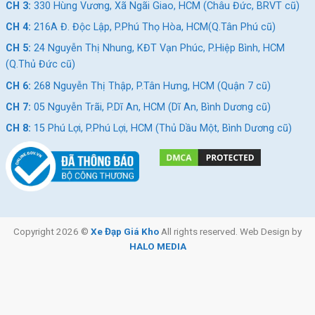
CH 3:
330 Hùng Vương, Xã Ngãi Giao, HCM (Châu Đức, BRVT cũ)
CH 4:
216A Đ. Độc Lập, P.Phú Thọ Hòa, HCM(Q.Tân Phú cũ)
CH 5:
24 Nguyễn Thị Nhung, KĐT Vạn Phúc, P.Hiệp Bình, HCM
(Q.Thủ Đức cũ)
CH 6:
268 Nguyễn Thị Thập, P.Tân Hưng, HCM (Quận 7 cũ)
CH 7:
05 Nguyễn Trãi, P.Dĩ An, HCM (Dĩ An, Bình Dương cũ)
CH 8:
15 Phú Lợi, P.Phú Lợi, HCM (Thủ Dầu Một, Bình Dương cũ)
Copyright 2026 ©
Xe Đạp Giá Kho
All rights reserved. Web Design by
HALO MEDIA