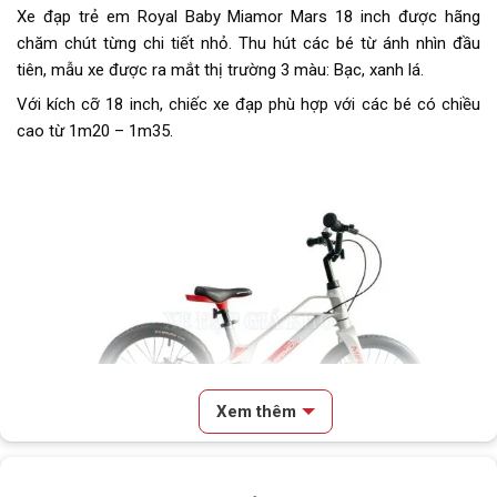
Xe đạp trẻ em Royal Baby Miamor Mars 18 inch được hãng
Dĩa
1 tầng
chăm chút từng chi tiết nhỏ. Thu hút các bé từ ánh nhìn đầu
tiên, mẫu xe được ra mắt thị trường 3 màu: Bạc, xanh lá.
Líp
NSXKCB
Với kích cỡ 18 inch, chiếc xe đạp phù hợp với các bé có chiều
Sên (xích)
NSXKCB
cao từ 1m20 – 1m35.
Trọng lượng xe
12kg
Trọng lượng thùng
118x20x61
Yên
MIAMOR
Cọc/cốt yên
Hợp kim thép
Chiều cao phù hợp
Từ 1m20 - 1m35
Lưu ý
Thông số kỹ thuật có thể sẽ
Xem thêm
được thay đổi từ nhà sản xuất
nhằm nâng cao chất lượng sản
Nội dung chính
phẩm
Thiết kế kiểu dáng độc đáo, khung magie – nhôm