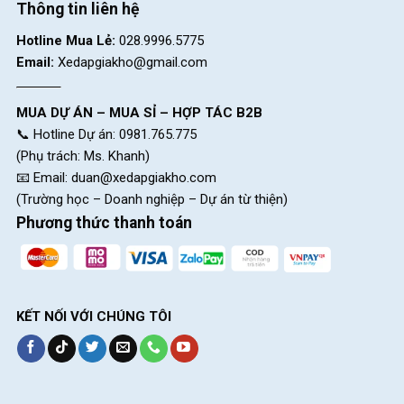
Thông tin liên hệ
kiểm soát tốt trên mọi loại địa hình.
Hotline Mua Lẻ:
028.9996.5775
Email:
Xedapgiakho@gmail.com
MUA DỰ ÁN – MUA SỈ – HỢP TÁC B2B
📞 Hotline Dự án: 0981.765.775
(Phụ trách: Ms. Khanh)
📧 Email:
duan@xedapgiakho.com
(Trường học – Doanh nghiệp – Dự án từ thiện)
Phương thức thanh toán
Yên thể thao êm ái, lốp CST kích thước 20×2.1″
KẾT NỐI VỚI CHÚNG TÔI