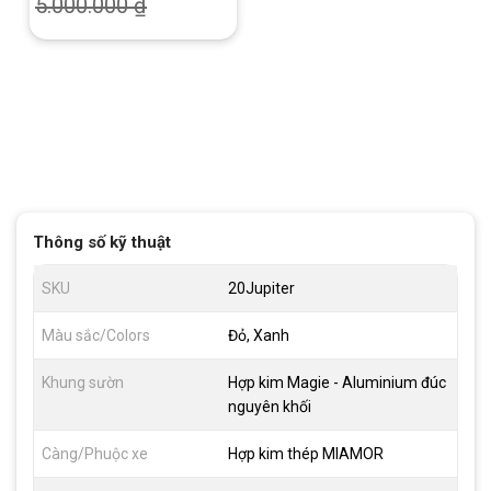
5.000.000
₫
Thông số kỹ thuật
SKU
20Jupiter
Màu sắc/Colors
Đỏ, Xanh
Khung sườn
Hợp kim Magie - Aluminium đúc
nguyên khối
Càng/Phuộc xe
Hợp kim thép MIAMOR