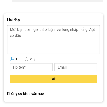
Phanh đĩa cơ kiểm soát an toàn
Phanh đĩa cơ trên xe đạp địa hình Miamor Jupiter là sự lựa
Hỏi đáp
chọn an toàn cho các bé. Với cụm phanh đĩa nhẹ và nhạy, hệ
thống phanh đảm bảo hiệu suất hãm cao và chính xác, ngăn
chặn đảo bánh khi dừng gấp. Điều này giúp các bé nhanh chóng
xử lý các tình huống nguy hiểm trên đường một cách an toàn.
Anh
Chị
GỬI
Không có bình luận nào
Hệ thống phanh đĩa cơ mạnh mẽ