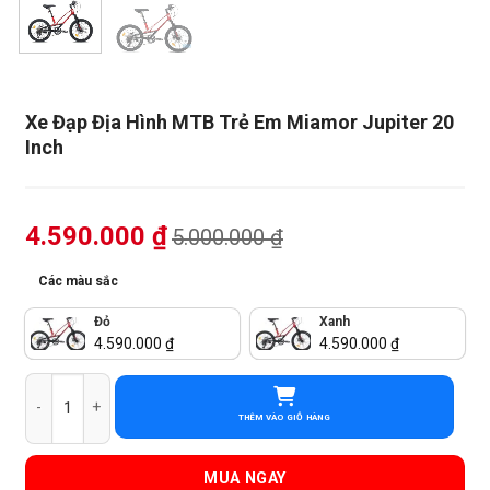
Xe Đạp Địa Hình MTB Trẻ Em Miamor Jupiter 20
Inch
4.590.000
₫
5.000.000
₫
Các màu sắc
Đỏ
Xanh
4.590.000
₫
4.590.000
₫
Xe Đạp Địa Hình MTB Trẻ Em Miamor Jupiter 20 Inch số lượng
THÊM VÀO GIỎ HÀNG
MUA NGAY