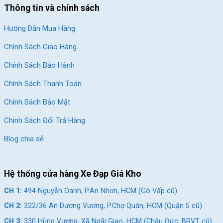
Thông tin và chính sách
Hướng Dẫn Mua Hàng
Chính Sách Giao Hàng
Chính Sách Bảo Hành
Xe Đạp Địa Hình MTB Trẻ Em Miamor Jupiter trang bị sẵn chân
Chính Sách Thanh Toán
chống
Chính Sách Bảo Mật
Kết Luận
Chính Sách Đổi Trả Hàng
Xe Đạp Địa Hình MTB Trẻ Em Miamor Jupiter 20 Inch là lựa
Blog chia sẻ
chọn đáng mua cho bé yêu của bạn. Với thiết kế khung sườn
Magie – Aluminium, khung xe được trau chuốt tỉ mỉ, tạo vẻ thể
thao mạnh mẽ và bắt mắt. Hệ thống phanh đĩa cơ an toàn giúp
Hệ thống cửa hàng Xe Đạp Giá Kho
ngăn chặn đảo bánh khi dừng gấp. Hệ thống phuộc giảm sóc và
bộ truyền động Shimano cao cấp mang lại sự ổn định và linh
CH 1:
494 Nguyễn Oanh, P.An Nhơn, HCM (Gò Vấp cũ)
hoạt trên mọi loại địa hình.
CH 2:
322/36 An Dương Vương, P.Chợ Quán, HCM (Quận 5 cũ)
Đến ngay cửa hàng
Xe Đạp Giá Kho
gần nhất để giúp bé yêu sở
CH 3:
330 Hùng Vương, Xã Ngãi Giao, HCM (Châu Đức, BRVT cũ)