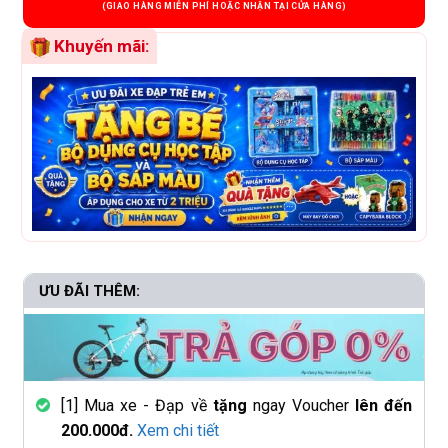
Khuyến mãi:
ƯU ĐÃI THÊM:
[1] Mua xe - Đạp về
tặng
ngay Voucher
lên đến
200.000đ.
Xem chi tiết