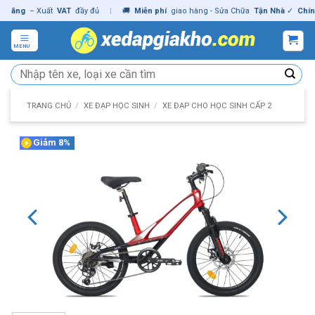
Skip
ng
– Xuất
VAT
đầy đủ
|
🚚
Miễn phí
giao hàng - Sửa Chữa
Tận Nhà
✓
Chính hã
to
content
MENU
Tìm
kiếm:
TRANG CHỦ
/
XE ĐẠP HỌC SINH
/
XE ĐẠP CHO HỌC SINH CẤP 2
Giảm 8%