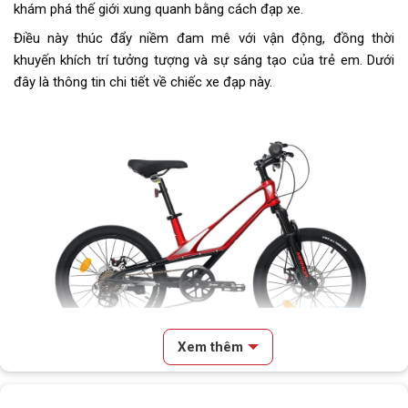
khám phá thế giới xung quanh bằng cách đạp xe.
Líp
Líp vặn Shimano
Điều này thúc đẩy niềm đam mê với vận động, đồng thời
Sên (xích)
KMC
khuyến khích trí tưởng tượng và sự sáng tạo của trẻ em. Dưới
đây là thông tin chi tiết về chiếc xe đạp này.
Kích thước
20 inch
Yên
MIAMOR
Cọc/cốt yên
Hợp kim nhôm
Chiều cao phù hợp
Từ 1.25m đến 1.50m
Lưu ý
Thông số kỹ thuật có thể sẽ
được thay đổi từ nhà sản xuất
nhằm nâng cao chất lượng sản
phẩm
Xem thêm
Xe Đạp Địa Hình MTB Trẻ Em Miamor Jupiter 20 Inch
Nội dung chính