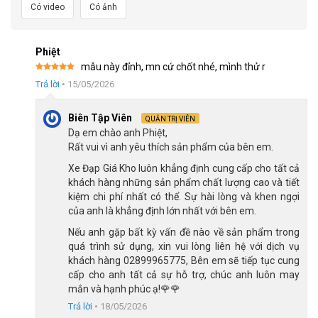
Có video
Có ảnh
nhôm đúc nguyên khối, tạo nên vẻ thể thao mạnh mẽ và sự bắt
mắt độc đáo.
Thiết kế tỉ mỉ và trau chuốt đến từng chi tiết nhỏ, khung xe trở
Phiệt
mẫu này đỉnh, mn cứ chốt nhé, mình thử r
nên tinh tế hơn với bố trí dây âm sườn siêu gọn. Lớp sơn lì tĩnh
Được xếp
Trả lời
•
15/05/2026
điện bảo vệ vỏ ngoài khỏi trầy xước, ô-xi hóa và xỉn màu, giữ
hạng
5
5
sao
cho xe luôn mới và bền bỉ qua thời gian.
Biên Tập Viên
QUẢN TRỊ VIÊN
Dạ em chào anh Phiệt,
Rất vui vì anh yêu thích sản phẩm của bên em.
Xe Đạp Giá Kho luôn khẳng định cung cấp cho tất cả
khách hàng những sản phẩm chất lượng cao và tiết
kiệm chi phí nhất có thể. Sự hài lòng và khen ngợi
của anh là khẳng định lớn nhất với bên em.
Nếu anh gặp bất kỳ vấn đề nào về sản phẩm trong
quá trình sử dụng, xin vui lòng liên hệ với dịch vụ
khách hàng 02899965775, Bên em sẽ tiếp tục cung
cấp cho anh tất cả sự hỗ trợ, chúc anh luôn may
mắn và hạnh phúc ạ!🌹🌹
Khung sườn hợp kim Magie – Aluminium đúc nguyên khối
Trả lời
•
18/05/2026