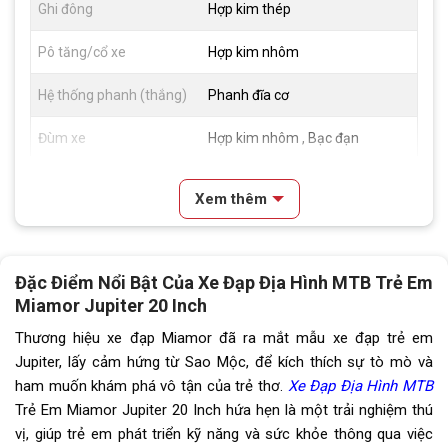
Ghi đông
Hợp kim thép
Pô tăng/cổ xe
Hợp kim nhôm
Hệ thống phanh (thắng)
Phanh đĩa cơ
Đùm xe
Hợp kim nhôm , Bạc đạn
Vành xe
Hợp kim nhôm
Xem thêm
Lốp xe
CST 20x2.1
Tay đề
Tay đề vặn Shimano Revoshift
Đặc Điểm Nổi Bật Của Xe Đạp Địa Hình MTB Trẻ Em
(1 đĩa, 7 líp)
Miamor Jupiter 20 Inch
Tăng tốc sau (Gạt líp)
SHIMANO
Thương hiệu xe đạp Miamor đã ra mắt mẫu xe đạp trẻ em
Jupiter, lấy cảm hứng từ Sao Mộc, để kích thích sự tò mò và
Đùi đĩa
Hợp kim nhôm PROWHEEL
ham muốn khám phá vô tận của trẻ thơ.
Xe Đạp Địa Hình MTB
Trẻ Em Miamor Jupiter 20 Inch hứa hẹn là một trải nghiệm thú
Dĩa
1 tầng
vị, giúp trẻ em phát triển kỹ năng và sức khỏe thông qua việc