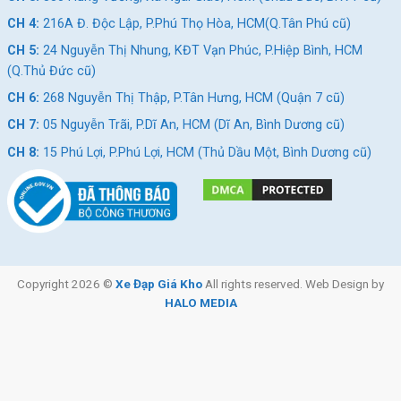
hữu chiếc xe đạp này nhé!
CH 4:
216A Đ. Độc Lập, P.Phú Thọ Hòa, HCM(Q.Tân Phú cũ)
Xem Thêm: Một Số Mẫu Xe Đạp Trẻ Em 10-
CH 5:
24 Nguyễn Thị Nhung, KĐT Vạn Phúc, P.Hiệp Bình, HCM
15 Tuổi Chất Lượng Tại Xe Đạp Giá Kho
(Q.Thủ Đức cũ)
CH 6:
268 Nguyễn Thị Thập, P.Tân Hưng, HCM (Quận 7 cũ)
Giảm 10%
Giảm 10%
CH 7:
05 Nguyễn Trãi, P.Dĩ An, HCM (Dĩ An, Bình Dương cũ)
CH 8:
15 Phú Lợi, P.Phú Lợi, HCM (Thủ Dầu Một, Bình Dương cũ)
Xe Đạp Địa Hình Trẻ Em QT
Xe Đạp Địa Hình Trẻ Em QT
Bike QT122 22 Inch
Bike QT120 20 Inch
Copyright 2026 ©
Xe Đạp Giá Kho
All rights reserved. Web Design by
HALO MEDIA
2.790.000
₫
2.690.000
₫
3.100.000
₫
3.000.000
₫
Địa Chỉ Các Cửa Hàng Xe Đạp Giá Kho: