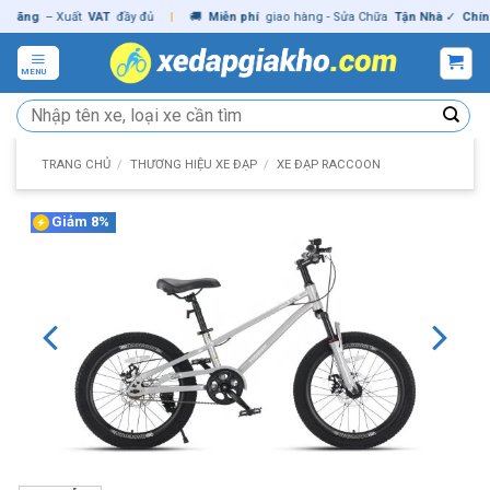
Skip
ng
– Xuất
VAT
đầy đủ
|
🚚
Miễn phí
giao hàng - Sửa Chữa
Tận Nhà
✓
Chính hã
to
content
MENU
Tìm
kiếm:
TRANG CHỦ
/
THƯƠNG HIỆU XE ĐẠP
/
XE ĐẠP RACCOON
Giảm 8%