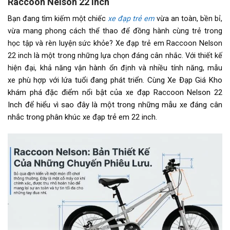
Raccoon Nelson 22 Inch
đĩa)
Bạn đang tìm kiếm một chiếc
xe đạp trẻ em
vừa an toàn, bền bỉ,
Tăng tốc sau (Gạt líp)
N/A
vừa mang phong cách thể thao để đồng hành cùng trẻ trong
học tập và rèn luyện sức khỏe? Xe đạp trẻ em Raccoon Nelson
Đùi đĩa
Hợp kim thép, cốt vuông, Bạc
22 inch là một trong những lựa chọn đáng cân nhắc. Với thiết kế
đạn
hiện đại, khả năng vận hành ổn định và nhiều tính năng, mẫu
phù hợp với lứa tuổi đang phát triển. Cùng Xe Đạp Giá Kho
xe
Dĩa
1 tầng
khám phá đặc điểm nổi bật của xe đạp Raccoon Nelson 22
Líp
1 tầng
Inch để hiểu vì sao đây là một trong những mẫu xe đáng cân
nhắc trong phân khúc xe đạp trẻ em 22 inch.
Sên (xích)
N/A
Kích thước
22 inch
Yên
Da thể thao
Cọc/cốt yên
Hợp kim thép
Lưu ý
Không baga, không Chắn bùn.
Thông số kỹ thuật có thể sẽ