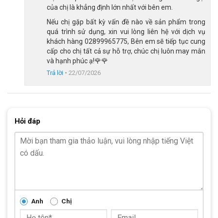
của chị là khẳng định lớn nhất với bên em.
Sự kết hợp giữa khung thép chắc chắn và hệ thống giảm xóc
Nếu chị gặp bất kỳ vấn đề nào về sản phẩm trong
phía trước không chỉ nâng cao độ bền của xe, mà còn mang lại
quá trình sử dụng, xin vui lòng liên hệ với dịch vụ
trải nghiệm lái ổn định, phù hợp cho các hoạt động như đi học,
khách hàng 02899965775, Bên em sẽ tiếp tục cung
cấp cho chị tất cả sự hỗ trợ, chúc chị luôn may mắn
đạp xe trong công viên hoặc di chuyển trên những cung đường
và hạnh phúc ạ!🌹🌹
nội khu.
Trả lời
•
22/07/2026
Hỏi đáp
Anh
Chị