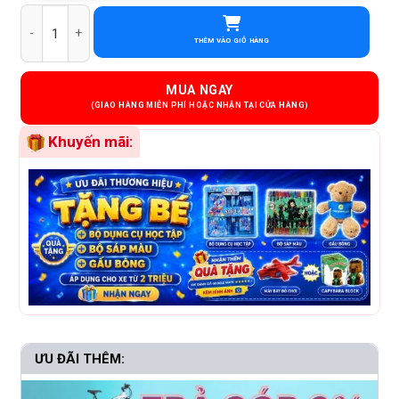
Xe Đạp Địa Hình Trẻ Em Raccoon Nelson 22 Inch số lượng
THÊM VÀO GIỎ HÀNG
MUA NGAY
Khuyến mãi:
ƯU ĐÃI THÊM: