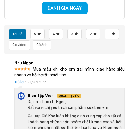
vững chắc, phần phuộc trước cũng được làm từ thép và
ĐÁNH GIÁ NGAY
trang bị thêm hệ thống nhún lò xo. Thiết kế này có tác dụng
hấp thụ tối đa các xung lực và rung chấn khi bé di chuyển
qua những đoạn đường gồ ghề, sỏi đá, từ đó mang lại cảm
giác lái êm ái và bảo vệ hệ cơ xương khớp của trẻ
Tất cả
5
4
3
2
1
Có video
Có ảnh
Như Ngọc
Mua màu ghi cho em trai mình, giao hàng siêu
Được xếp
nhanh và hỗ trợ rất nhiệt tình
hạng
5
5
sao
Trả lời
•
21/07/2026
Biên Tập Viên
QUẢN TRỊ VIÊN
Dạ em chào chị Ngọc,
Rất vui vì chị yêu thích sản phẩm của bên em.
Xe Đạp Giá Kho luôn khẳng định cung cấp cho tất cả
khách hàng những sản phẩm chất lượng cao và tiết
Phuộc xe đạp có khả năng giảm chấn, giảm đau mỏi sau khi đạp
kiệm chi phí nhất có thể. Sự hài lòng và khen ngợi