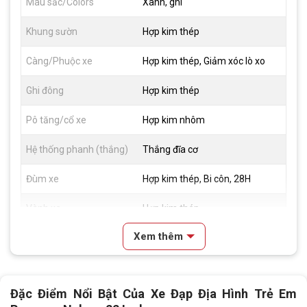
Màu sắc/Colors
Xanh, ghi
Khung sườn
Hợp kim thép
Càng/Phuộc xe
Hợp kim thép, Giảm xóc lò xo
Ghi đông
Hợp kim thép
Pô tăng/cổ xe
Hợp kim nhôm
Hệ thống phanh (thắng)
Thắng đĩa cơ
Đùm xe
Hợp kim thép, Bi côn, 28H
Vành xe
Hợp kim thép
Xem thêm
Lốp xe
22x2.35
Tay đề
N/A
Đặc Điểm Nổi Bật Của Xe Đạp Địa Hình Trẻ Em
Tăng tốc trước (Gạt
N/A