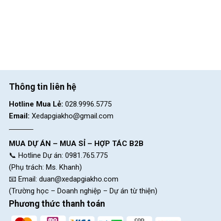
nhanh chóng với chi phí hợp lý
Thông tin liên hệ
Hotline Mua Lẻ:
028.9996.5775
Email:
Xedapgiakho@gmail.com
MUA DỰ ÁN – MUA SỈ – HỢP TÁC B2B
📞 Hotline Dự án: 0981.765.775
Phanh đĩa cơ xe đạp Raccoon Nelson 22 inch nhạy bén, kiểm soát tốc
(Phụ trách: Ms. Khanh)
độ an toàn
📧 Email:
duan@xedapgiakho.com
(Trường học – Doanh nghiệp – Dự án từ thiện)
Để hệ thống phanh luôn hoạt động hiệu quả, phụ huynh nên
Phương thức thanh toán
kiểm tra định kỳ độ căng của dây cáp, độ mòn của má phanh và