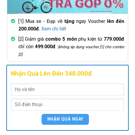
[1] Mua xe - Đạp về
tặng
ngay Voucher
lên đến
200.000đ.
Xem chi tiết
[2] Giảm giá
combo 5 món
phụ kiện từ
779.000đ
chỉ còn
499.000đ
.
(không áp dụng voucher [1] cho combo
[2]
Nhận Quà Lên Đến 348.000đ