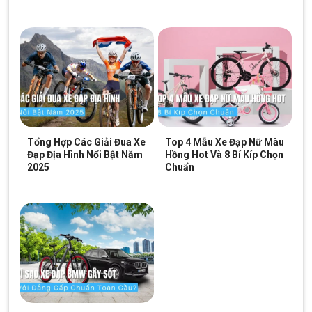
Tổng Hợp Các Giải Đua Xe
Top 4 Mẫu Xe Đạp Nữ Màu
Đạp Địa Hình Nổi Bật Năm
Hồng Hot Và 8 Bí Kíp Chọn
2025
Chuẩn
Tay lái và yên xe linh hoạt giúp bé ngồi lái thoải mái
Lưu ý:
Khi điều chỉnh yên, phụ huynh nên lưu ý để mũi chân
hoặc cả bàn chân của trẻ có thể chạm đất khi dừng xe, giúp bé
giữ thăng bằng và xử lý tình huống an toàn hơn. Bạn có thể nhờ
nhân viên tư vấn căn chỉnh độ cao yên phù hợp với con.