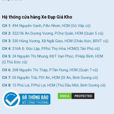
Hệ thống cửa hàng Xe Đạp Giá Kho
CH 1:
494 Nguyễn Oanh, P.An Nhơn, HCM (Gò Vấp cũ)
CH 2:
322/36 An Dương Vương, P.Chợ Quán, HCM (Quận 5 cũ)
Cấu hình xe đạp 1 tốc độ đơn giản, dễ sử dụng
CH 3:
330 Hùng Vương, Xã Ngãi Giao, HCM (Châu Đức, BRVT cũ)
CH 4:
216A Đ. Độc Lập, P.Phú Thọ Hòa, HCM(Q.Tân Phú cũ)
Dù là xe đơn tốc, hệ thống đùi đĩa vẫn được đầu tư chỉn chu
CH 5:
24 Nguyễn Thị Nhung, KĐT Vạn Phúc, P.Hiệp Bình, HCM
bằng chất liệu hợp kim thép cứng cáp, kết hợp cùng trục giữa
(Q.Thủ Đức cũ)
cốt vuông sử dụng vòng bi bạc đạn cao cấp. Cấu tạo này giúp
giảm thiểu ma sát, mang lại những vòng đạp êm ái, ổn định và
CH 6:
268 Nguyễn Thị Thập, P.Tân Hưng, HCM (Quận 7 cũ)
nhẹ nhàng, giúp bé không bị mất quá nhiều sức khi vui chơi.
CH 7:
05 Nguyễn Trãi, P.Dĩ An, HCM (Dĩ An, Bình Dương cũ)
Ngoài ra, cấu hình 1 tốc độ cũng giảm thiểu tối đa các nguy cơ
CH 8:
15 Phú Lợi, P.Phú Lợi, HCM (Thủ Dầu Một, Bình Dương cũ)
kẹt số, đứt dây cáp đề hay lệch líp thường gặp ở xe nhiều số. Xe
vận hành cực kỳ ổn định, giúp ba mẹ tiết kiệm đáng kể thời gian,
công sức và chi phí bảo dưỡng, sửa chữa định kỳ.
Bộ bánh 22 inch với lốp bản to 22×2.35