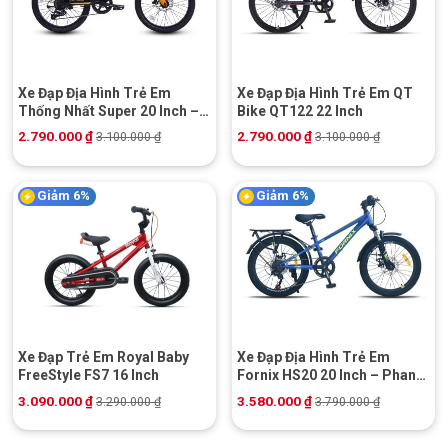
Xe Đạp Địa Hình Trẻ Em
Xe Đạp Địa Hình Trẻ Em QT
Thống Nhất Super 20 Inch –
Bike QT122 22 Inch
Phanh Đĩa cơ
2.790.000
₫
2.790.000
₫
3.100.000
₫
3.100.000
₫
Giảm 6%
Giảm 6%
Xe Đạp Trẻ Em Royal Baby
Xe Đạp Địa Hình Trẻ Em
FreeStyle FS7 16 Inch
Fornix HS20 20 Inch – Phanh
Đĩa Cơ
3.090.000
₫
3.580.000
₫
3.290.000
₫
3.790.000
₫