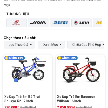
nay!
THƯƠNG HIỆU
Lọc Theo Giá
Danh Mục
Chiều Cao Phù Hợp
Giảm 18%
Giảm 20%
Xe Đạp Trẻ Em Bé Trai
Xe Đạp Trẻ Em Raccoon
Shukyo K2 12 Inch
Willson 16 Inch
990.000
₫
2.050.000
₫
1.200.000
₫
2.550.000
₫