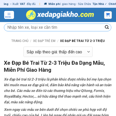
Skip
– Xuất
VAT
đầy đủ
|
🚚
Miễn phí
giao hàng - Sửa Chữa
Tận Nhà
✓
Chính hãng
to
content
MENU
Tìm
kiếm:
TRANG CHỦ
/
XE ĐẠP TRẺ EM
/
XE ĐẠP BÉ TRAI TỪ 2-3 TRIỆU
Xe Đạp Bé Trai Từ 2-3 Triệu Đa Dạng Mẫu,
Miễn Phí Giao Hàng
Xe đạp bé trai từ 2-3 triệu là phân khúc được nhiều bố mẹ lựa chọn
khi muốn mua xe đạp giá rẻ, đảm bảo khả năng vận hành và an toàn
cho bé. Các mẫu xe đến từ các thương hiệu như Qitong, Fornix,
RoyalBaby, Hector,… sở hữu dáng thể thao mạnh mẽ, cấu hình hiện
đại, màu sắc năng động.
Xem ngay các mẫu xe bên dưới để chọn chiếc xe phù hợp với độ
tuổi, chiểu cao của bé. Liên hệ ngay để nhận giá ưu đãi ngay hôm