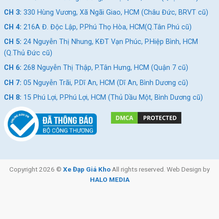
CH 3:
330 Hùng Vương, Xã Ngãi Giao, HCM (Châu Đức, BRVT cũ)
CH 4:
216A Đ. Độc Lập, P.Phú Thọ Hòa, HCM(Q.Tân Phú cũ)
CH 5:
24 Nguyễn Thị Nhung, KĐT Vạn Phúc, P.Hiệp Bình, HCM
(Q.Thủ Đức cũ)
CH 6:
268 Nguyễn Thị Thập, P.Tân Hưng, HCM (Quận 7 cũ)
CH 7:
05 Nguyễn Trãi, P.Dĩ An, HCM (Dĩ An, Bình Dương cũ)
CH 8:
15 Phú Lợi, P.Phú Lợi, HCM (Thủ Dầu Một, Bình Dương cũ)
Copyright 2026 ©
Xe Đạp Giá Kho
All rights reserved. Web Design by
HALO MEDIA