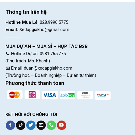
Thông tin liên hệ
Hotline Mua Lẻ:
028.9996.5775
Email:
Xedapgiakho@gmail.com
MUA DỰ ÁN – MUA SỈ – HỢP TÁC B2B
📞 Hotline Dự án: 0981.765.775
(Phụ trách: Ms. Khanh)
📧 Email:
duan@xedapgiakho.com
(Trường học – Doanh nghiệp – Dự án từ thiện)
Phương thức thanh toán
KẾT NỐI VỚI CHÚNG TÔI