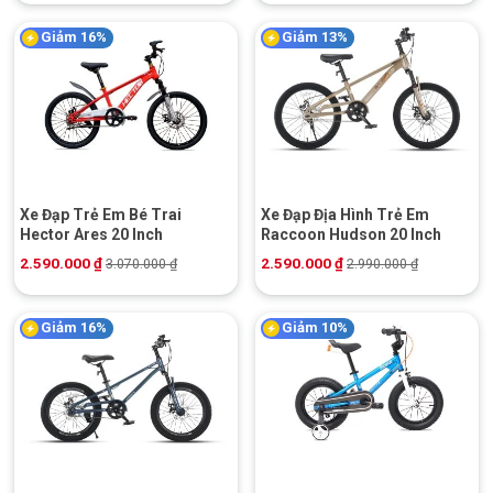
Giảm 16%
Giảm 13%
Xe Đạp Trẻ Em Bé Trai
Xe Đạp Địa Hình Trẻ Em
Hector Ares 20 Inch
Raccoon Hudson 20 Inch
2.590.000
₫
2.590.000
₫
3.070.000
₫
2.990.000
₫
Giảm 16%
Giảm 10%