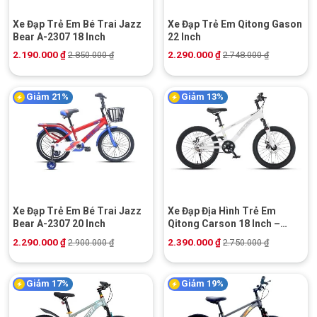
Xe Đạp Trẻ Em Bé Trai Jazz
Xe Đạp Trẻ Em Qitong Gason
Bear A-2307 18 Inch
22 Inch
2.190.000
₫
2.290.000
₫
2.850.000
₫
2.748.000
₫
Giảm 21%
Giảm 13%
Xe Đạp Trẻ Em Bé Trai Jazz
Xe Đạp Địa Hình Trẻ Em
Bear A-2307 20 Inch
Qitong Carson 18 Inch –
Phanh Đĩa Cơ
2.290.000
₫
2.390.000
₫
2.900.000
₫
2.750.000
₫
Giảm 17%
Giảm 19%