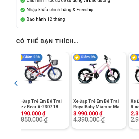
Cấu hình 1 tốc độ dễ sử dụng và bảo dưỡng
Nhập khẩu chính hãng & Freeship
Bảo hành 12 tháng
CÓ THỂ BẠN THÍCH…
Giảm 23%
Giảm 9%
+
+
+
Xe Đạp Trẻ Em Bé Trai
Xe Đạp Trẻ Em Bé Trai
Xe 
Jazz Bear A-2307 18
RoyalBaby Miamor Mars
Rina
Inch
18 Inch (Vành Đúc)
2.190.000
₫
3.990.000
₫
2.
2.850.000
₫
4.390.000
₫
2.