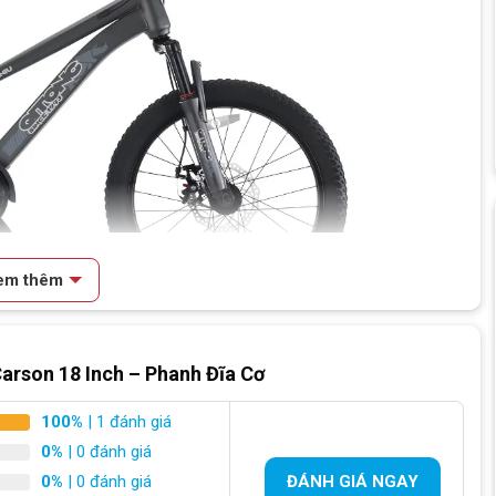
em thêm
arson 18 Inch – Phanh Đĩa Cơ
– 1m30
100%
| 1 đánh giá
nổi bật với những ưu điểm dành cho trẻ nhỏ
0%
| 0 đánh giá
0%
| 0 đánh giá
ĐÁNH GIÁ NGAY