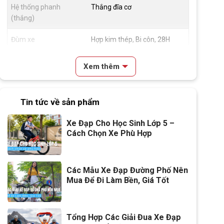
Hệ thống phanh
Thắng đĩa cơ
(thắng)
Đùm xe
Hợp kim thép, Bi côn, 28H
Vành xe
Hợp kim nhôm, 2cm
Xem thêm
Lốp xe
18x2.125
Tin tức về sản phẩm
Đùi đĩa
Hợp kim thép, cốt vuông, Bạc
đạn
Xe Đạp Cho Học Sinh Lớp 5 –
Cách Chọn Xe Phù Hợp
Dĩa
1 tầng
Líp
1 tầng
Các Mẫu Xe Đạp Đường Phố Nên
Mua Để Đi Làm Bền, Giá Tốt
Kích thước
18 inch
Yên
Da thể thao
Tổng Hợp Các Giải Đua Xe Đạp
Cọc/cốt yên
Hợp kim thép