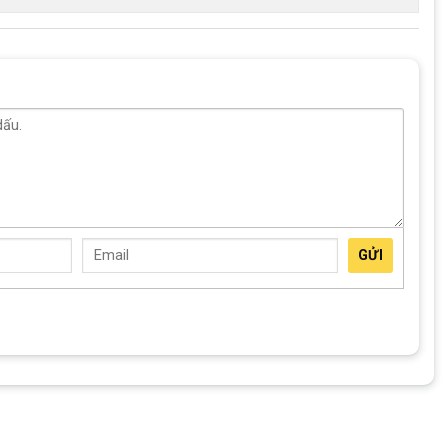
GỬI
sở hữu thiết năng động và mạnh mẽ
hiều cao 1m20 – 1m30
phù hợp với trẻ 6 – 9 tuổi. Tùy vào chiều cao và khả năng điều
ao 1m20 – 1m30. Tuy nhiên, phụ huynh nên ưu tiên cho bé thử xe
c độ thoải mái khi đạp.
hợp với chiều cao của trẻ. Khi mới sử dụng, phụ huynh có thể hạ