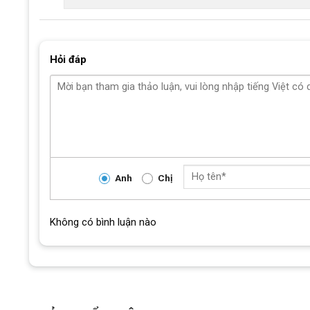
Hỏi đáp
Anh
Chị
Xe đạp trẻ em Qitong Carson 
Không có bình luận nào
Xe kích thước 18 Inch
thích hợp với bé có c
Xe đạp Qitong Carson sử dụng bánh xe kích thước 18 inch, 
khiển của từng bé, mẫu xe này thường phù hợp với chiều c
thực tế để kiểm tra khả năng chống chân, tư thế ngồi và mứ
Yên xe có khả năng nâng hạ linh hoạt, giúp điều chỉnh phù 