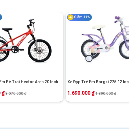
ã kiểm soát tốt hơn, yên có thể nâng lên để tạo tư thế đạp thoải
%
Giảm 11%
hể chạm chân xuống mặt đất trong giai đoạn mới tập. Sau khi bé
thế đạp hiệu quả và thoải mái hơn.
+
Em Bé Trai Hector Ares 20 Inch
Xe Đạp Trẻ Em Borgki 225 12 In
0
₫
1.690.000
₫
3.070.000
₫
1.890.000
₫