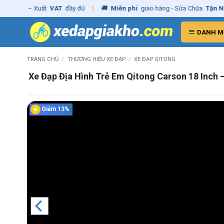
Skip
g
– Xuất
VAT
đầy đủ
|
🚚
Miễn phí
giao hàng - Sửa Chữa
Tận Nhà
✓
C
to
content
DANH M
TRANG CHỦ
/
THƯƠNG HIỆU XE ĐẠP
/
XE ĐẠP QITONG
Xe Đạp Địa Hình Trẻ Em Qitong Carson 18 Inch 
Giảm 13%