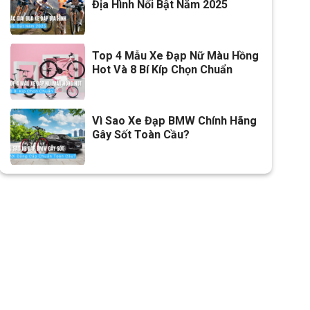
Địa Hình Nổi Bật Năm 2025
Lưu ý
Thông số kỹ thuật có thể sẽ
được thay đổi từ nhà sản xuất
Top 4 Mẫu Xe Đạp Nữ Màu Hồng
nhằm nâng cao chất lượng
Hot Và 8 Bí Kíp Chọn Chuẩn
sản phẩm.
Vì Sao Xe Đạp BMW Chính Hãng
Gây Sốt Toàn Cầu?