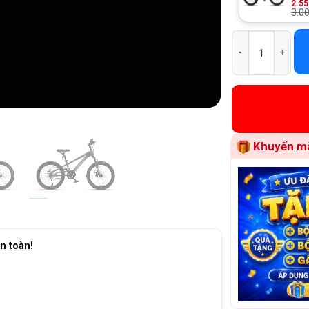
2.5
3.0
Xe Đạp Địa Hình 
Khuyến mã
n toàn!