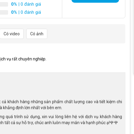
vận động
0%
| 0 đánh giá
0%
| 0 đánh giá
khỏe khoắn với khung sườn chắc chắn, lốp xe bản lớn và cụm
 với những dòng
xe đạp bé tra
i, có kiểu dáng cá tính hơn. Dù sở
dụng. Cấu hình đơn giản giúp bé tập trung vào việc điều khiển xe
Có video
Có ảnh
hợp cho các hoạt động như đạp xe quanh nhà, vui chơi tại công
ịch vụ rất chuyên nghiệp.
t cả khách hàng những sản phẩm chất lượng cao và tiết kiệm chi
là khẳng định lớn nhất với bên em.
 quá trình sử dụng, xin vui lòng liên hệ với dịch vụ khách hàng
h tất cả sự hỗ trợ, chúc anh luôn may mắn và hạnh phúc ạ!🌹🌹