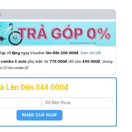
:
 Đạp về
tặng
ngay Voucher
lên đến 200.000đ.
Xem chi tiết
á
combo 5 món
phụ kiện từ
779.000đ
chỉ còn
499.000đ
.
(không
r [1] cho combo [2]
à Lên Đến 344.000đ
Bé Gái
05 18