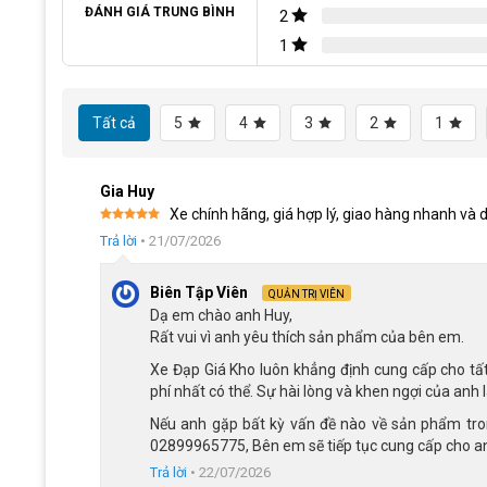
Thiết Kế thon gọn phù hợp với trẻ yêu thích 
Bộ truyền động đơn giản, dễ làm quen
ĐÁNH GIÁ TRUNG BÌNH
2
Lốp 18×2.125 bản rộng, tăng độ bám đường khi di chuyển
1
Xe đạp Qitong Carson 18 Inch mang phong cách địa hình 
Thương Hiệu Xe Đạp Qitong Nổi Tiếng, Chất Lượng
phanh đĩa tạo điểm nhấn mạnh mẽ. Thiết kế này phù hợp
Kết Luận
hữu ngoại hình năng động, xe vẫn được tối ưu để trẻ dễ sử 
Tất cả
5
4
3
2
1
thay vì phải thao tác thêm với bộ chuyển số. Mẫu xe phù 
viên hoặc rèn luyện khả năng giữ thăng bằng mỗi ngày.
Gia Huy
Xe chính hãng, giá hợp lý, giao hàng nhanh và d
Được xếp
Trả lời
•
21/07/2026
hạng
5
5
sao
Biên Tập Viên
QUẢN TRỊ VIÊN
Dạ em chào anh Huy,
Rất vui vì anh yêu thích sản phẩm của bên em.
Xe Đạp Giá Kho luôn khẳng định cung cấp cho tấ
phí nhất có thể. Sự hài lòng và khen ngợi của anh 
Nếu anh gặp bất kỳ vấn đề nào về sản phẩm trong
02899965775, Bên em sẽ tiếp tục cung cấp cho an
Trả lời
•
22/07/2026