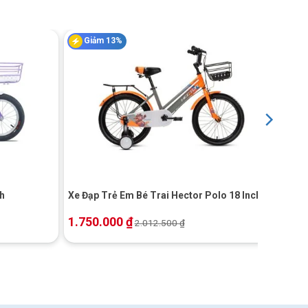
Giảm 13%
+
ch
Xe Đạp Trẻ Em Bé Trai Hector Polo 18 Inch
1.750.000
₫
2.012.500
₫