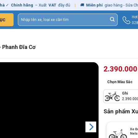
hính hãng
– Xuất
VAT
đầy đủ
|
🚚
Miễn phí
giao hàng - Sửa Chữa
Tậ
Tìm
Hot
ỤC
kiếm:
028
– Phanh Đĩa Cơ
2.390.00
Chọn Màu Sắc
Ghi
2.390.00
Sản phẩm X
Xe Đ
Nels
+