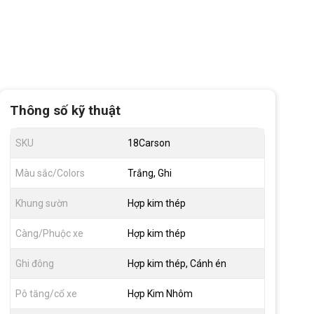
Thông số kỹ thuật
SKU
18Carson
Màu sắc/Colors
Trắng, Ghi
Khung sườn
Hợp kim thép
Càng/Phuộc xe
Hợp kim thép
Ghi đông
Hợp kim thép, Cánh én
Pô tăng/cổ xe
Hợp Kim Nhôm