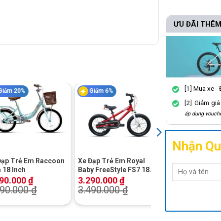
ƯU ĐÃI THÊM
[1] Mua xe -
Giảm 20%
Giảm 6%
Giảm 23%
[2] Giảm gi
áp dụng vouche
+
+
Nhận Qu
Đạp Trẻ Em Raccoon
Xe Đạp Trẻ Em Royal
Xe Đạp Trẻ Em 
 18 Inch
Baby FreeStyle FS7 18
Jazz Bear A-23
Inch
Inch
390.000
₫
3.290.000
₫
2.190.000
₫
990.000
₫
3.490.000
₫
2.850.000
₫