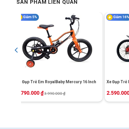
SẢN PHẨM LIÊN QUAN
yên thấp để bé dễ chống chân và làm quen với xe. Sau khi đ
mái.
Giảm 5%
Giảm 16
Lưu ý: Khi điều chỉnh yên, phụ huynh nên đảm bảo trẻ có t
đã giữ thăng bằng tốt, yên có thể được nâng dần để tạo tư 
+
+
h
Xe Đạp Trẻ Em RoyalBaby Mercury 16 Inch
Xe Đạp Trẻ 
3.790.000
₫
2.590.00
3.990.000
₫