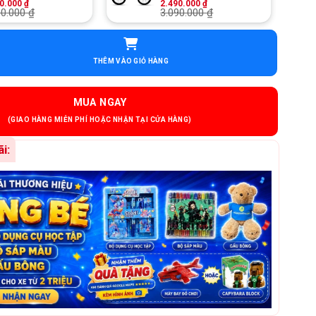
50.000
₫
2.490.000
₫
00.000
₫
3.090.000
₫
Trẻ Em Qitong Carson 18 Inch - Phanh Đĩa Cơ số lượng
THÊM VÀO GIỎ HÀNG
MUA NGAY
i: