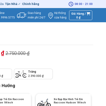
n Nhà
✓
Chính hãng
– Xuất
VAT
đầy đủ
|
🚚
Miễn phí
giao hàng - Sử
08:00 - 21:00
Giao hàng
Hệ thống
line
Giỏ Hàng /
miễn phí 24/7
0
₫
cửa hàng
.9996.5775
0
₫
2.750.000
₫
Trắng
0
₫
2.390.000
₫
u Hướng
ạp Trẻ Em Raccoon
Xe Đạp Địa Hình Trẻ Em
on 18 Inch
Raccoon Hudson 18 Inch
+