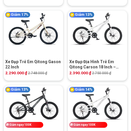
Giảm 17%
Giảm 13%
Xe Đạp Trẻ Em Qitong Gason
Xe Đạp Địa Hình Trẻ Em
22 Inch
Qitong Carson 18 Inch –
Phanh Đĩa Cơ
2.290.000
₫
2.390.000
₫
2.748.000
₫
2.750.000
₫
Giảm 13%
Giảm 14%
🎁
Giảm ngay 100K
🎁
Giảm ngay 100K