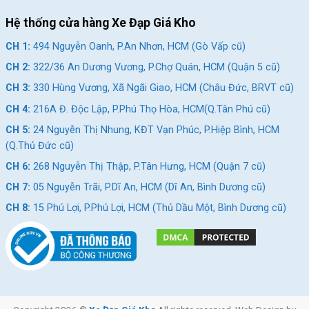
Hệ thống cửa hàng Xe Đạp Giá Kho
CH 1:
494 Nguyễn Oanh, P.An Nhơn, HCM (Gò Vấp cũ)
CH 2:
322/36 An Dương Vương, P.Chợ Quán, HCM (Quận 5 cũ)
CH 3:
330 Hùng Vương, Xã Ngãi Giao, HCM (Châu Đức, BRVT cũ)
CH 4:
216A Đ. Độc Lập, P.Phú Thọ Hòa, HCM(Q.Tân Phú cũ)
CH 5:
24 Nguyễn Thị Nhung, KĐT Vạn Phúc, P.Hiệp Bình, HCM
(Q.Thủ Đức cũ)
CH 6:
268 Nguyễn Thị Thập, P.Tân Hưng, HCM (Quận 7 cũ)
CH 7:
05 Nguyễn Trãi, P.Dĩ An, HCM (Dĩ An, Bình Dương cũ)
CH 8:
15 Phú Lợi, P.Phú Lợi, HCM (Thủ Dầu Một, Bình Dương cũ)