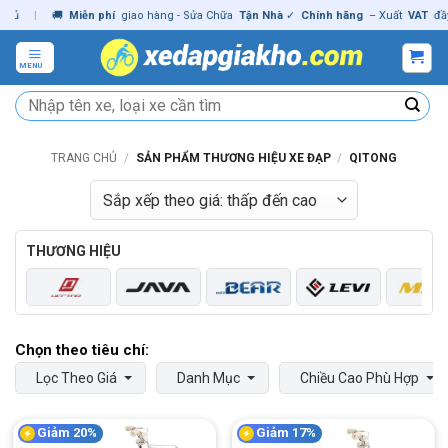
Skip
|
🚚
Miễn phí
giao hàng - Sửa Chữa
Tận Nhà
✓
Chính hãng
– Xuất
VAT
đầy đủ
to
content
MENU
Tìm
kiếm:
TRANG CHỦ
/
SẢN PHẨM THƯƠNG HIỆU XE ĐẠP
/
QITONG
THƯƠNG HIỆU
Lọc Theo Giá
Danh Mục
Chiều Cao Phù Hợp
Giảm 20%
Giảm 17%