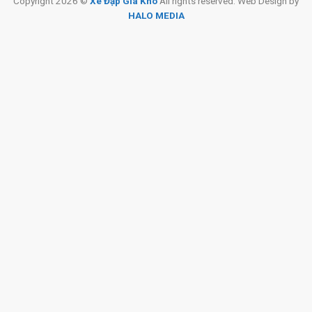
Copyright 2026 ©
Xe Đạp Giá Kho
All rights reserved. Web Design by
HALO MEDIA