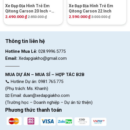
Xe Đạp Địa Hình Trẻ Em
Xe Đạp Địa Hình Trẻ Em
Qitong Carson 20 Inch –
Qitong Carson 22 Inch
Phanh Đĩa Cơ
2.490.000
₫
2.590.000
₫
2.850.000
₫
3.000.000
₫
Thông tin liên hệ
Hotline Mua Lẻ:
028.9996.5775
Email:
Xedapgiakho@gmail.com
MUA DỰ ÁN – MUA SỈ – HỢP TÁC B2B
📞 Hotline Dự án: 0981.765.775
(Phụ trách: Ms. Khanh)
📧 Email:
duan@xedapgiakho.com
(Trường học – Doanh nghiệp – Dự án từ thiện)
Phương thức thanh toán