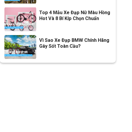
Lưu ý
Thông số kỹ thuật có thể sẽ
được thay đổi từ nhà sản xuất
Top 4 Mẫu Xe Đạp Nữ Màu Hồng
nhằm nâng cao chất lượng
Hot Và 8 Bí Kíp Chọn Chuẩn
sản phẩm
Vì Sao Xe Đạp BMW Chính Hãng
Gây Sốt Toàn Cầu?