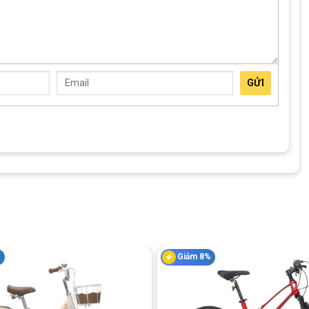
ên.
 nhẹ tay phanh là má gôm ép vào vành để giảm tốc, đơn giản,
ân là xe phanh lại. Cơ chế kín, ít hỏng vặt, rất hợp với bé chưa
GỬI
ừng xe, còn ba mẹ thì yên tâm hơn khi cho con tập đi.
%
Giảm 8%