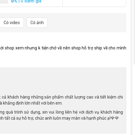
0%
| 0 đánh giá
 toàn
ở bộ khung và phuộc được chế tạo từ hợp kim thép có độ cứng
Có video
Có ảnh
hường gặp trong quá trình bé tập đi.
ng, hạn chế nguy cơ té ngã khi bé chưa kiểm soát tốt tay lái. Đây
xe đạp.
 tới shop xem nhưng k tiện chở về nên shop hỗ trợ ship về cho mình
ồi êm ái. Cọc yên có thể điều chỉnh độ cao linh hoạt, giúp xe
ài hơn.
t cả khách hàng những sản phẩm chất lượng cao và tiết kiệm chi
là khẳng định lớn nhất với bên em.
 quá trình sử dụng, xin vui lòng liên hệ với dịch vụ khách hàng
h tất cả sự hỗ trợ, chúc anh luôn may mắn và hạnh phúc ạ!🌹🌹