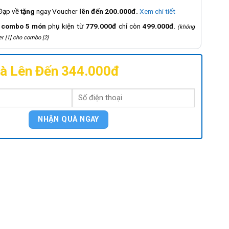
 Đạp về
tặng
ngay Voucher
lên đến 200.000đ.
Xem chi tiết
á
combo 5 món
phụ kiện từ
779.000đ
chỉ còn
499.000đ
.
(không
r [1] cho combo [2]
à Lên Đến 344.000đ