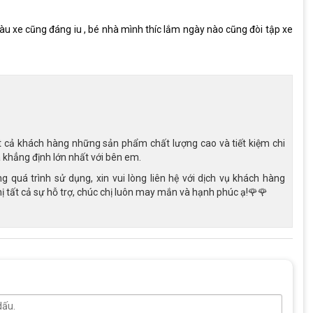
àu xe cũng đáng iu , bé nhà mình thíc lắm ngày nào cũng đòi tập xe
t cả khách hàng những sản phẩm chất lượng cao và tiết kiệm chi
là khẳng định lớn nhất với bên em.
 quá trình sử dụng, xin vui lòng liên hệ với dịch vụ khách hàng
 tất cả sự hỗ trợ, chúc chị luôn may mắn và hạnh phúc ạ!🌹🌹
ủa xe đạp trẻ em Qitong Anna 12 inch
tong Anna 12 inch. Xe được trang bị hệ thống phanh kép giúp bé