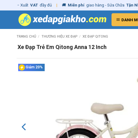
Skip
– Xuất
VAT
đầy đủ
|
🚚
Miễn phí
giao hàng - Sửa Chữa
Tận Nhà
✓
Ch
to
content
DANH M
TRANG CHỦ
/
THƯƠNG HIỆU XE ĐẠP
/
XE ĐẠP QITONG
Xe Đạp Trẻ Em Qitong Anna 12 Inch
Giảm 20%