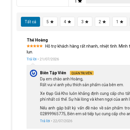
1
Thiết kế khung hợp kim thép, có bánh phụ an
Điểm nổi bật của Xe đạp trẻ em Qitong Anna 12 inch nằm 
Tất cả
5
4
3
2
1
cao, giúp xe vận hành ổn định và chịu được những va chạm t
Xe được trang bị cặp bánh phụ hai bên giúp duy trì thăng bằ
Thế Hoàng
là trang bị quan trọng đối với trẻ mới bắt đầu làm quen với 
Hỗ trợ khách hàng rất nhanh, nhiệt tình. Mình
Bên cạnh đó, yên xe bọc da mềm mại mang lại cảm giác ng
Được xếp
lun.
hạng
5
5
phù hợp với sự phát triển chiều cao của bé trong thời gian d
sao
Trả lời
•
21/07/2026
Biên Tập Viên
QUẢN TRỊ VIÊN
Dạ em chào anh Hoàng,
Rất vui vì anh yêu thích sản phẩm của bên em.
Xe Đạp Giá Kho luôn khẳng định cung cấp cho tấ
phí nhất có thể. Sự hài lòng và khen ngợi của anh 
Nếu anh gặp bất kỳ vấn đề nào về sản phẩm trong
02899965775, Bên em sẽ tiếp tục cung cấp cho an
Trả lời
•
22/07/2026