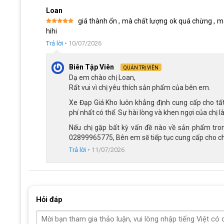
Loan
giá thành ổn , mà chất lượng ok quá chừng , m
Được xếp
hihi
hạng
5
5
sao
Trả lời
•
10/07/2026
Biên Tập Viên
QUẢN TRỊ VIÊN
Dạ em chào chị Loan,
Rất vui vì chị yêu thích sản phẩm của bên em.
Xe Đạp Giá Kho luôn khẳng định cung cấp cho tấ
phí nhất có thể. Sự hài lòng và khen ngợi của chị 
Nếu chị gặp bất kỳ vấn đề nào về sản phẩm trong
02899965775, Bên em sẽ tiếp tục cung cấp cho chị
Trả lời
•
11/07/2026
Khung hợp kim thép chắc chắn c
Hệ thống phanh kép an toàn, dễ sử dụng
Hỏi đáp
An toàn luôn là yếu tố được ưu tiên trên Xe đạp trẻ em Qi