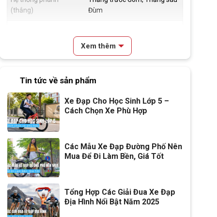
(thắng)
Đùm
Đùm xe
Hợp kim thép , Bi côn
Xem thêm
Vành xe
Hợp kim thép
Lốp xe
12x2.125
Tin tức về sản phẩm
Đùi đĩa
Hợp Kim Thép, Bi côn
Xe Đạp Cho Học Sinh Lớp 5 –
Cách Chọn Xe Phù Hợp
Dĩa
1 Tầng
Líp
1 tầng
Các Mẫu Xe Đạp Đường Phố Nên
Mua Để Đi Làm Bền, Giá Tốt
Kích thước
12 inch
Yên
Da thể thao
Tổng Hợp Các Giải Đua Xe Đạp
Cọc/cốt yên
Hợp kim Thép
Địa Hình Nổi Bật Năm 2025