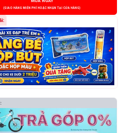
MUA NGAY
i:
: