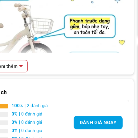
em thêm
nch
100%
| 2 đánh giá
0%
| 0 đánh giá
0%
| 0 đánh giá
ĐÁNH GIÁ NGAY
xe đạp trẻ em Qitong Anna 12 inch
0%
| 0 đánh giá