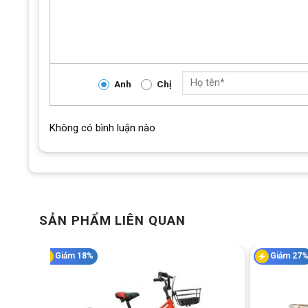
làm quen với thao tác giảm tốc và dừng xe một cách tự nhi
Phanh trước dạng gôm (phanh vành/bóp tay): bé bóp
dễ bảo trì, đủ lực cho tốc độ chậm của bé.
Phanh sau dạng đùm (tang trống): chỉ cần đạp ngược ch
quen bóp phanh tay.
Anh
Chị
Hai kiểu phanh kết hợp giúp bé làm quen dần với thao tác d
Không có bình luận nào
SẢN PHẨM LIÊN QUAN
Giảm 18%
Giảm 27