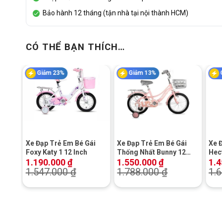
Bảo hành 12 tháng (tận nhà tại nội thành HCM)
CÓ THỂ BẠN THÍCH…
Giảm 23%
Giảm 13%
+
+
+
Xe Đạp Trẻ Em Bé Gái
Xe Đạp Trẻ Em Bé Gái
Xe 
Foxy Katy 1 12 Inch
Thống Nhất Bunny 12
Hec
Inch
1.190.000
₫
1.550.000
₫
1.
1.547.000
₫
1.788.000
₫
1.