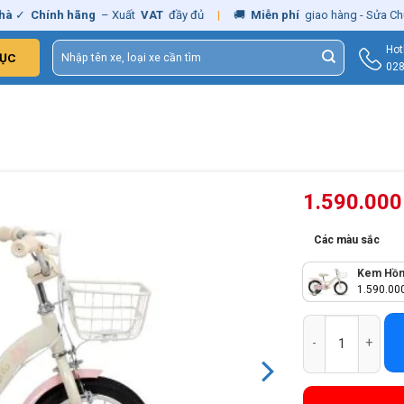
ính hãng
– Xuất
VAT
đầy đủ
|
🚚
Miễn phí
giao hàng - Sửa Chữa
Tận 
Tìm
Hot
ỤC
kiếm:
028
1.590.00
Các màu sắc
Kem Hồ
1.590.00
Xe Đạp Trẻ Em Qi