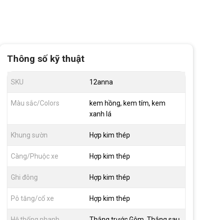
Thông số kỹ thuật
SKU
12anna
Màu sắc/Colors
kem hồng, kem tím, kem
xanh lá
Khung sườn
Hợp kim thép
Càng/Phuộc xe
Hợp kim thép
Ghi đông
Hợp kim thép
Pô tăng/cổ xe
Hợp kim thép
Hệ thống phanh
Thắng trước Gôm, Thắng sau