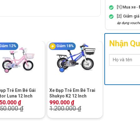
[1] Mua xe -
[2] Giảm gi
áp dụng vouche
Nhận Qu
Giảm 12%
Giảm 18%
+
Đạp Trẻ Em Bé Gái
Xe Đạp Trẻ Em Bé Trai
tor Luna 12 Inch
Shukyo K2 12 Inch
450.000
₫
990.000
₫
650.000
₫
1.200.000
₫