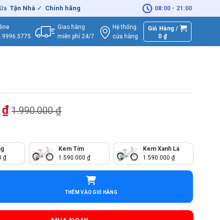
Nhà
✓
Chính hãng
– Xuất
VAT
đầy đủ
|
🚚
Miễn phí
giao hàng - Sửa 
08:00 - 21:00
Giao hàng
Hệ thống
line
Giỏ Hàng /
miễn phí 24/7
0
₫
cửa hàng
.9996.5775
0
₫
1.990.000
₫
ng
Kem Tím
Kem Xanh Lá
0
₫
1.590.000
₫
1.590.000
₫
tong Anna 12 Inch số lượng
THÊM VÀO GIỎ HÀNG