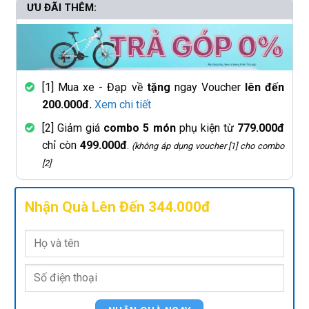
ƯU ĐÃI THÊM:
[1] Mua xe - Đạp về
tặng
ngay Voucher
lên đến
200.000đ.
Xem chi tiết
[2] Giảm giá
combo 5 món
phụ kiện từ
779.000đ
chỉ còn
499.000đ
.
(không áp dụng voucher [1] cho combo
[2]
Nhận Quà Lên Đến 344.000đ