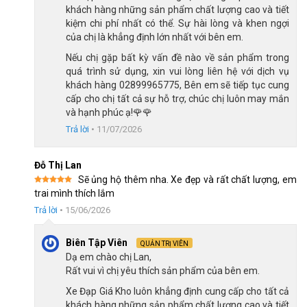
khách hàng những sản phẩm chất lượng cao và tiết
kiệm chi phí nhất có thể. Sự hài lòng và khen ngợi
của chị là khẳng định lớn nhất với bên em.
Nếu chị gặp bất kỳ vấn đề nào về sản phẩm trong
Xe được làm từ khung thép chịu lực
quá trình sử dụng, xin vui lòng liên hệ với dịch vụ
khách hàng 02899965775, Bên em sẽ tiếp tục cung
cấp cho chị tất cả sự hỗ trợ, chúc chị luôn may mắn
Càng thép, phuộc thép và vành thép bền bỉ
và hạnh phúc ạ!🌹🌹
Phần phuộc trước và càng xe được chế tạo từ thép chắc chắn,
Trả lời
•
11/07/2026
kết hợp với vành thép. Đây là cấu hình quen thuộc trên các mẫu
xe đạp trẻ em
phổ thông, phù hợp với nhu cầu vui chơi, tập đi xe
Đỗ Thị Lan
và di chuyển trong các khu vực an toàn.
Sẽ ủng hộ thêm nha. Xe đẹp và rất chất lượng, em
Với trẻ nhỏ, xe không cần cấu hình quá phức tạp. Điều quan
Được xếp
trai mình thích lắm
hạng
5
5
sao
trọng hơn là xe chắc chắn, dễ sử dụng và có các trang bị cơ
Trả lời
•
15/06/2026
bản để bé tập đi xe thoải mái.
Biên Tập Viên
QUẢN TRỊ VIÊN
Ngoài ra, xe đạp trẻ em Jazz Bear A-2301 12 inch cũng có pô-
Dạ em chào chị Lan,
tăng thép và cốt yên thép, giúp tổng thể xe ổn định hơn khi bé
Rất vui vì chị yêu thích sản phẩm của bên em.
sử dụng. Các chi tiết này phù hợp với nhu cầu vận động nhẹ
Xe Đạp Giá Kho luôn khẳng định cung cấp cho tất cả
nhàng hằng ngày.
khách hàng những sản phẩm chất lượng cao và tiết