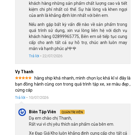
điện. Chất liệu thép mang lại cảm giác chắc chắn, phù hợp với
khách hàng những sản phẩm chất lượng cao và tiết
nhu cầu sử dụng hằng ngày của trẻ nhỏ.
kiệm chi phí nhất có thể. Sự hài lòng và khen ngợi
của anh là khẳng định lớn nhất với bên em.
Lớp sơn tĩnh điện giúp bề mặt xe bền màu hơn, hạn chế bong
Nếu anh gặp bất kỳ vấn đề nào về sản phẩm trong
tróc và tăng tính thẩm mỹ trong quá trình sử dụng. Với trẻ em,
quá trình sử dụng, xin vui lòng liên hệ với dịch vụ
màu sắc xe cũng là yếu tố quan trọng, vì một chiếc xe có màu
khách hàng 02899965775, Bên em sẽ tiếp tục cung
đẹp sẽ khiến bé hào hứng hơn khi sử dụng.
cấp cho anh tất cả sự hỗ trợ, chúc anh luôn may
Bên cạnh đó, mẫu xe có nhiều màu sắc nổi bật như đỏ, hồng,
mắn và hạnh phúc ạ!🌹🌹
xám và xanh dương. Ba mẹ có thể chọn màu theo sở thích của
Trả lời
•
22/07/2026
bé để món quà trở nên gần gũi và đúng ý hơn.
Vy Thanh
hàng ship khá nhanh, mình chọn lọc khá kĩ vì đây là
Được xếp
bạn đồng hành cùng con trong quá trình tập xe, xe màu đẹp ,
hạng
5
5
cứng cáp
sao
Trả lời
•
10/07/2026
Biên Tập Viên
QUẢN TRỊ VIÊN
Dạ em chào chị Thanh,
Rất vui vì chị yêu thích sản phẩm của bên em.
Xe Đạp Giá Kho luôn khẳng định cung cấp cho tất cả