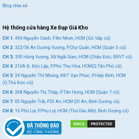
mẹ và con. Xe đạp trẻ em Jazz Bear A-2301 12 inch không chỉ
Blog chia sẻ
là phương tiện vui chơi, mà còn là cách giúp bé vận động toàn
thân. Khi đạp xe, bé sử dụng chân, tay, mắt và khả năng phối
hợp cơ thể cùng lúc.
Hệ thống cửa hàng Xe Đạp Giá Kho
CH 1:
494 Nguyễn Oanh, P.An Nhơn, HCM (Gò Vấp cũ)
CH 2:
322/36 An Dương Vương, P.Chợ Quán, HCM (Quận 5 cũ)
CH 3:
330 Hùng Vương, Xã Ngãi Giao, HCM (Châu Đức, BRVT cũ)
CH 4:
216A Đ. Độc Lập, P.Phú Thọ Hòa, HCM(Q.Tân Phú cũ)
CH 5:
24 Nguyễn Thị Nhung, KĐT Vạn Phúc, P.Hiệp Bình, HCM
(Q.Thủ Đức cũ)
CH 6:
268 Nguyễn Thị Thập, P.Tân Hưng, HCM (Quận 7 cũ)
CH 7:
05 Nguyễn Trãi, P.Dĩ An, HCM (Dĩ An, Bình Dương cũ)
CH 8:
15 Phú Lợi, P.Phú Lợi, HCM (Thủ Dầu Một, Bình Dương cũ)
Món quà ý nghĩa bắt đầu hành trình đạp xe