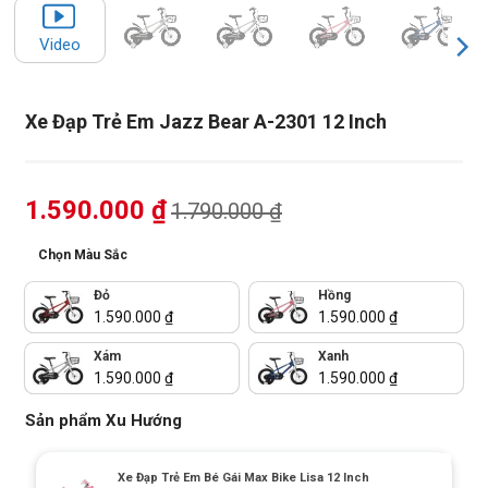
Video
Xe Đạp Trẻ Em Jazz Bear A-2301 12 Inch
1.590.000
₫
1.790.000
₫
Chọn Màu Sắc
Đỏ
Hồng
1.590.000
₫
1.590.000
₫
Xám
Xanh
1.590.000
₫
1.590.000
₫
Sản phẩm Xu Hướng
Xe Đạp Trẻ Em Bé Gái Max Bike Lisa 12 Inch