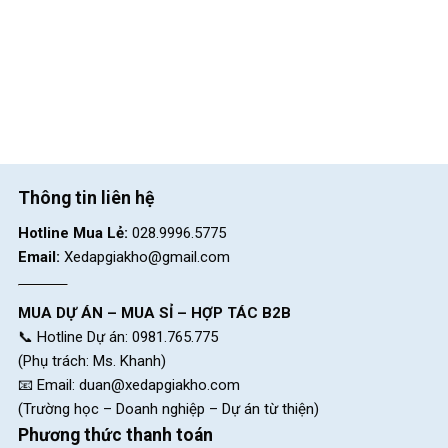
Thông tin liên hệ
Hotline Mua Lẻ:
028.9996.5775
Email:
Xedapgiakho@gmail.com
MUA DỰ ÁN – MUA SỈ – HỢP TÁC B2B
Yên da thể thao êm ái, cốt yên chắc chắn
📞 Hotline Dự án: 0981.765.775
(Phụ trách: Ms. Khanh)
Bàn đạp nhựa đúc, tay lái thép sơn tĩnh điện
📧 Email:
duan@xedapgiakho.com
(Trường học – Doanh nghiệp – Dự án từ thiện)
Bàn đạp của xe là nhựa đúc, phù hợp với nhu cầu sử dụng của
Phương thức thanh toán
trẻ nhỏ. Thiết kế này giúp bé đặt chân dễ hơn trong quá trình