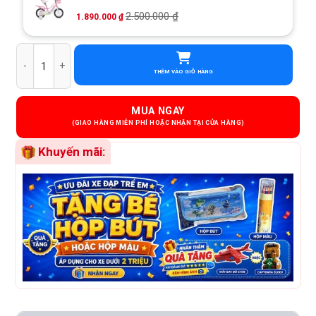
2.500.000
₫
1.890.000
₫
Xe Đạp Trẻ Em Jazz Bear A-2301 12 Inch số lượng
THÊM VÀO GIỎ HÀNG
MUA NGAY
Khuyến mãi: