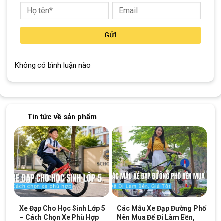
GỬI
Không có bình luận nào
Các bé thỏa thích lựa chọn mẫu yêu thích
Phanh vành dễ làm quen với trẻ nhỏ
Tin tức về sản phẩm
Xe đạp Jazz Bear A-2301 12 inch được trang bị phanh vành.
Đây là loại phanh phổ biến trên nhiều mẫu xe trẻ em, có cách
sử dụng đơn giản và dễ làm quen.
Khi bé mới tập đi xe, ba mẹ nên hướng dẫn bé cách bóp phanh
từ từ, không bóp quá gấp khi đang chạy. Việc tập thói quen
dùng phanh đúng cách sẽ giúp bé an toàn hơn trong quá trình
sử dụng.
Xe Đạp Cho Học Sinh Lớp 5
Các Mẫu Xe Đạp Đường Phố
Ba mẹ cũng nên kiểm tra phanh định kỳ, nhất là sau một thời
– Cách Chọn Xe Phù Hợp
Nên Mua Để Đi Làm Bền,