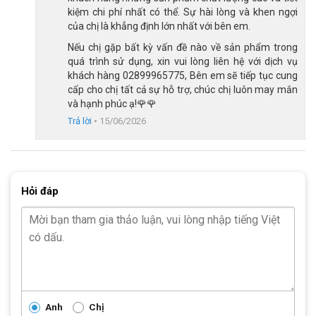
Hệ truyền động 1 tầng dễ sử dụng
kiệm chi phí nhất có thể. Sự hài lòng và khen ngợi
của chị là khẳng định lớn nhất với bên em.
Mẫu xe sử dụng bộ truyền động 1 tốc độ với líp đơn và xích
Nếu chị gặp bất kỳ vấn đề nào về sản phẩm trong
thép bền bỉ. Đây là cấu hình đơn giản, phù hợp với trẻ nhỏ vì bé
quá trình sử dụng, xin vui lòng liên hệ với dịch vụ
không cần thao tác chuyển số phức tạp.
khách hàng 02899965775, Bên em sẽ tiếp tục cung
Khi sử dụng xe 1 tầng, bé chỉ cần tập trung vào việc đạp, giữ tay
cấp cho chị tất cả sự hỗ trợ, chúc chị luôn may mắn
và hạnh phúc ạ!🌹🌹
lái và quan sát xung quanh. Điều này giúp quá trình tập xe dễ
Trả lời
•
15/06/2026
hơn, đặc biệt với những bé mới bắt đầu làm quen với xe đạp.
Đùi đĩa thép kết hợp với trục giữa bạc đạn hỗ trợ xe vận hành
ổn định trong nhu cầu cơ bản. Với mục đích tập đi xe, dạo chơi
hoặc vận động trong sân nhà, công viên, cấu hình này là đủ
Hỏi đáp
dùng.
Anh
Chị