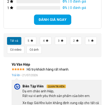
0%
| 0 đánh giá
2
chưa quen điều khiển xe hai bánh.
Kết Luận
0%
| 0 đánh giá
1
ĐÁNH GIÁ NGAY
Tất cả
5
4
3
2
1
Có video
Có ảnh
Vũ Văn Hiệp
Hỗ trợ khách hàng rất nhanh.
Được xếp
Trả lời
•
21/07/2026
hạng
5
5
sao
Chiều cao phù hợp sử dụng xe đạp
Biên Tập Viên
QUẢN TRỊ VIÊN
Dạ em chào anh Hiệp,
Khung thép sơn tĩnh điện chắc chắn
Rất vui vì anh yêu thích sản phẩm của bên em.
Xe đạp Jazz Bear A-2301 12 inch sử dụng khung thép sơn tĩnh
Xe Đạp Giá Kho luôn khẳng định cung cấp cho tất cả