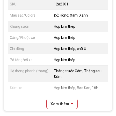
SKU
12a2301
Màu sắc/Colors
Đỏ; Hồng; Xám; Xanh
Khung sườn
Hợp kim thép
Càng/Phuộc xe
Hợp kim thép
Ghi đông
Hợp kim thép, chữ U
Pô tăng/cổ xe
Hợp kim thép
Hệ thống phanh (thắng)
Thắng trước Gôm, Thắng sau
Đùm
Đùm xe
Hợp kim thép, Bạc Đạn, 16H
Vành xe
Hợp kim thép
Xem thêm
Lốp xe
12x2.125