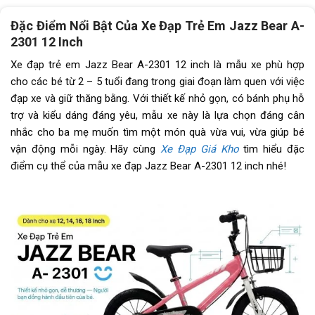
Tay đề
N/A
Đặc Điểm Nổi Bật Của Xe Đạp Trẻ Em Jazz Bear A-
2301 12 Inch
Tăng tốc trước (Gạt
N/A
đĩa)
Xe đạp trẻ em Jazz Bear A-2301 12 inch là mẫu xe phù hợp
cho các bé từ 2 – 5 tuổi đang trong giai đoạn làm quen với việc
Tăng tốc sau (Gạt líp)
N/A
đạp xe và giữ thăng bằng. Với thiết kế nhỏ gọn, có bánh phụ hỗ
trợ và kiểu dáng đáng yêu, mẫu xe này là lựa chọn đáng cân
Đùi đĩa
Hợp kim thép, bạc đạn
nhắc cho ba mẹ muốn tìm một món quà vừa vui, vừa giúp bé
vận động mỗi ngày. Hãy cùng
Xe Đạp Giá Kho
tìm hiểu đặc
Dĩa
1 tầng
điểm cụ thể của mẫu xe đạp Jazz Bear A-2301 12 inch nhé!
Líp
1 tầng
Sên (xích)
N/A
Kích thước
12 inch
Yên
Da thể thao
Cọc/cốt yên
Hợp kim thép