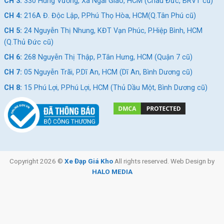
CH 3:
330 Hùng Vương, Xã Ngãi Giao, HCM (Châu Đức, BRVT cũ)
CH 4:
216A Đ. Độc Lập, P.Phú Thọ Hòa, HCM(Q.Tân Phú cũ)
CH 5:
24 Nguyễn Thị Nhung, KĐT Vạn Phúc, P.Hiệp Bình, HCM
(Q.Thủ Đức cũ)
CH 6:
268 Nguyễn Thị Thập, P.Tân Hưng, HCM (Quận 7 cũ)
CH 7:
05 Nguyễn Trãi, P.Dĩ An, HCM (Dĩ An, Bình Dương cũ)
CH 8:
15 Phú Lợi, P.Phú Lợi, HCM (Thủ Dầu Một, Bình Dương cũ)
Copyright 2026 ©
Xe Đạp Giá Kho
All rights reserved. Web Design by
HALO MEDIA