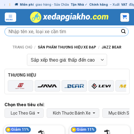
Skip
🚚
Miễn phí
giao hàng - Sửa Chữa
Tận Nhà
✓
Chính hãng
– Xuất
VAT
đầy đủ
|
to
content
MENU
Tìm
kiếm:
TRANG CHỦ
/
SẢN PHẨM THƯƠNG HIỆU XE ĐẠP
/
JAZZ BEAR
THƯƠNG HIỆU
Lọc Theo Giá
Kích Thước Bánh Xe
Mục Đích Sử
Giảm 11%
Giảm 11%