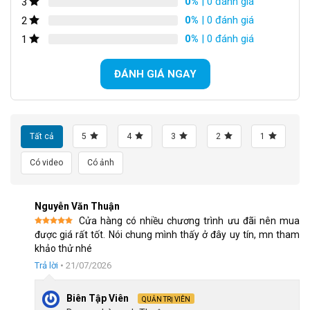
0%
| 0 đánh giá
3
cùng gia đình. Thiết kế tổng thể vừa đáng yêu vừa tạo cảm giác
Món Quà Ý Nghĩa Giúp Bé Tự Tin Vận Động Mỗi Ngày
0%
| 0 đánh giá
2
thích thú cho trẻ mỗi khi sử dụng.
Thương Hiệu Xe Đạp Trẻ Em Jazz Bear Là Lựa Chọn Đáng Tin Cậy
0%
| 0 đánh giá
1
Kết Luận
ĐÁNH GIÁ NGAY
Tất cả
5
4
3
2
1
Có video
Có ảnh
Nguyễn Văn Thuận
Cửa hàng có nhiều chương trình ưu đãi nên mua
Được xếp
được giá rất tốt. Nói chung mình thấy ở đây uy tín, mn tham
hạng
5
5
Xe được thiết kế xinh xắn cùng với màu sắc bắt mắt của Jazz Bear a-
khảo thử nhé
sao
2301
Trả lời
•
21/07/2026
Biên Tập Viên
QUẢN TRỊ VIÊN
Khung thép sơn tĩnh điện bền bỉ