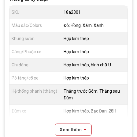
SKU
18a2301
Màu sắc/Colors
Đỏ; Hồng; Xám; Xanh
Khung sườn
Hợp kim thép
Càng/Phuộc xe
Hợp kim thép
Ghi đông
Hợp kim thép, hình chữ U
Pô tăng/cổ xe
Hợp kim thép
Hệ thống phanh (thắng)
Thắng trước Gôm, Thắng sau
Đùm
Đùm xe
Hợp kim thép, Bạc Đạn, 28H
Vành xe
Hợp Kim Thép
Xem thêm