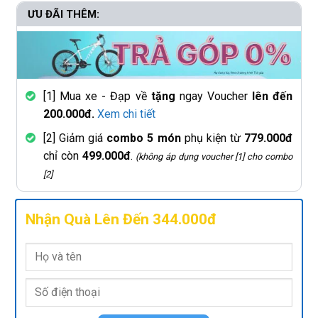
ƯU ĐÃI THÊM:
[1] Mua xe - Đạp về
tặng
ngay Voucher
lên đến
200.000đ.
Xem chi tiết
[2] Giảm giá
combo 5 món
phụ kiện từ
779.000đ
chỉ còn
499.000đ
.
(không áp dụng voucher [1] cho combo
[2]
Nhận Quà Lên Đến 344.000đ