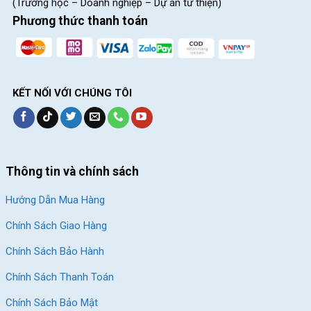
(Trường học – Doanh nghiệp – Dự án từ thiện)
Một chiếc xe đúng kích thước sẽ giúp bé tự tin hơn khi sử dụng,
Phương thức thanh toán
hạn chế cảm giác sợ ngã và tạo điều kiện để bé phát triển kỹ
năng điều khiển xe tốt hơn.
KẾT NỐI VỚI CHÚNG TÔI
Thông tin và chính sách
Hướng Dẫn Mua Hàng
Chính Sách Giao Hàng
Chính Sách Bảo Hành
Chính Sách Thanh Toán
Kích cỡ 18 inch của xe đạp trẻ em Jazz Bear A-2301 phù hợp với bé
từ 6 – 9 tuổi
Chính Sách Bảo Mật