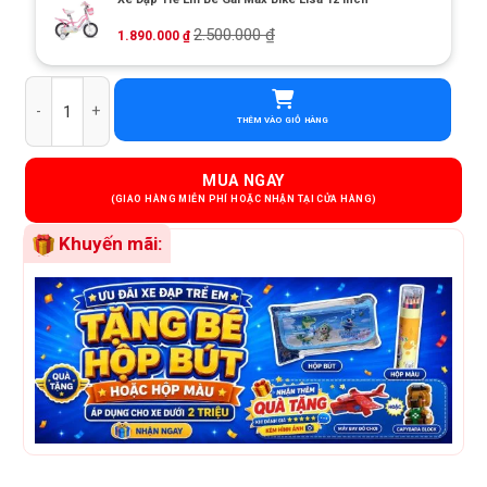
2.500.000
₫
1.890.000
₫
Xe Đạp Trẻ Em Jazz Bear A-2301 18 Inch số lượng
THÊM VÀO GIỎ HÀNG
MUA NGAY
Khuyến mãi: