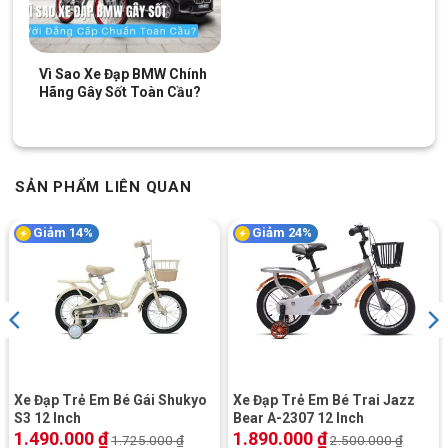
Vì Sao Xe Đạp BMW Chính
Hãng Gây Sốt Toàn Cầu?
SẢN PHẨM LIÊN QUAN
Giảm 14%
Giảm 24%
Yên xe êm ái của xe đạp trẻ em Jazz Bear sẽ giúp bé được thoải mái
khi sử dụng xe đạp
Bánh phụ hỗ trợ bé trong giai đoạn làm quen
Xe Đạp Trẻ Em Bé Gái Shukyo
Xe Đạp Trẻ Em Bé Trai Jazz
Một trong những ưu điểm của Jazz Bear A-2301 18 inch là
S3 12 Inch
Bear A-2307 12 Inch
được trang bị bánh phụ phía sau. Đây là trang bị hữu ích dành
1.490.000
₫
1.890.000
₫
1.725.000
₫
2.500.000
₫