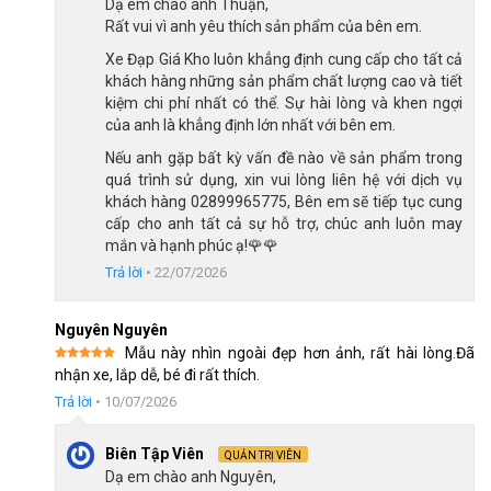
Dạ em chào anh Thuận,
Khung xe được chế tạo từ hợp kim thép chịu lực kết hợp lớp
Rất vui vì anh yêu thích sản phẩm của bên em.
sơn tĩnh điện bên ngoài, giúp tăng độ bền và hạn chế tình trạng
Xe Đạp Giá Kho luôn khẳng định cung cấp cho tất cả
bong tróc sơn trong quá trình sử dụng.
khách hàng những sản phẩm chất lượng cao và tiết
kiệm chi phí nhất có thể. Sự hài lòng và khen ngợi
Kết cấu khung chắc chắn giúp xe vận hành ổn định trên các
của anh là khẳng định lớn nhất với bên em.
cung đường bằng phẳng như sân nhà, công viên hay khu dân
Nếu anh gặp bất kỳ vấn đề nào về sản phẩm trong
cư. Đây là yếu tố quan trọng giúp bé cảm thấy an tâm và thoải
quá trình sử dụng, xin vui lòng liên hệ với dịch vụ
mái hơn khi tập luyện hoặc vui chơi.
khách hàng 02899965775, Bên em sẽ tiếp tục cung
cấp cho anh tất cả sự hỗ trợ, chúc anh luôn may
mắn và hạnh phúc ạ!🌹🌹
Trả lời
•
22/07/2026
Nguyên Nguyên
Mẫu này nhìn ngoài đẹp hơn ảnh, rất hài lòng.Đã
Được xếp
nhận xe, lắp dễ, bé đi rất thích.
hạng
5
5
sao
Trả lời
•
10/07/2026
Biên Tập Viên
QUẢN TRỊ VIÊN
Dạ em chào anh Nguyên,