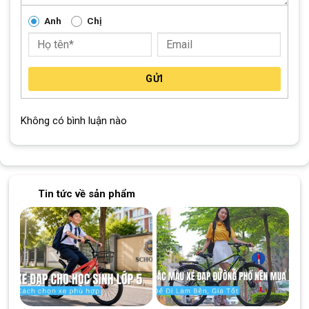
Anh
Chị
GỬI
Không có bình luận nào
Tin tức về sản phẩm
Lốp và phanh của xe đạp trẻ em Jazz Bear A-2301 18 inch giúp bé di
chuyển an toàn hơn
Lốp cao su chống trượt hỗ trợ bé di chuyển an toàn hơn
Xe đạp trẻ em Jazz Bear A-2301 18 inch được trang bị lốp cao
su chống trượt. Đây là chi tiết quan trọng vì bé ở độ tuổi này