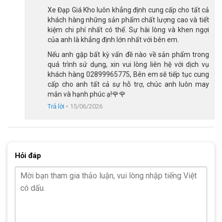
Xe Đạp Giá Kho luôn khẳng định cung cấp cho tất cả
việc đạp, giữ tay lái và kiểm soát phanh. Điều này giúp quá trình
khách hàng những sản phẩm chất lượng cao và tiết
sử dụng xe đơn giản hơn, nhất là với bé đang chuyển từ xe có
kiệm chi phí nhất có thể. Sự hài lòng và khen ngợi
bánh phụ sang xe hai bánh.
của anh là khẳng định lớn nhất với bên em.
Bộ đùi đĩa thép kết hợp trục giữa bạc đạn hỗ trợ xe vận hành
Nếu anh gặp bất kỳ vấn đề nào về sản phẩm trong
ổn định, đáp ứng tốt nhu cầu đi lại và vui chơi hằng ngày của
quá trình sử dụng, xin vui lòng liên hệ với dịch vụ
trẻ.
khách hàng 02899965775, Bên em sẽ tiếp tục cung
cấp cho anh tất cả sự hỗ trợ, chúc anh luôn may
Phanh vành dễ làm quen với bé
mắn và hạnh phúc ạ!🌹🌹
Mẫu xe này được trang bị phanh vành, loại phanh quen thuộc
Trả lời
•
15/06/2026
trên nhiều dòng
xe đạp trẻ em
.
Phanh hoạt động đơn giản, giúp
bé dễ làm quen và tập kiểm soát tốc độ khi di chuyển.
Ba mẹ nên hướng dẫn bé bóp phanh từ từ, tránh bóp quá mạnh
Hỏi đáp
khi xe đang chạy. Thói quen phanh đúng cách sẽ giúp bé an
toàn hơn khi sử dụng xe. Sau một thời gian sử dụng, ba mẹ
cũng nên kiểm tra phanh định kỳ. Phanh hoạt động ổn định sẽ
giúp bé tự tin hơn khi đi trong sân nhà, khu vui chơi hoặc đường
nội bộ.