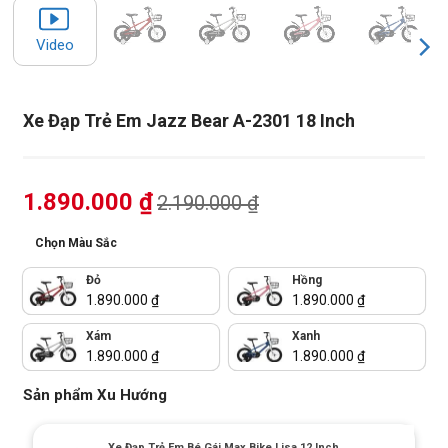
Video
Xe Đạp Trẻ Em Jazz Bear A-2301 18 Inch
1.890.000
₫
2.190.000
₫
Chọn Màu Sắc
Đỏ
Hồng
1.890.000
₫
1.890.000
₫
Xám
Xanh
1.890.000
₫
1.890.000
₫
Sản phẩm Xu Hướng
Xe Đạp Trẻ Em Bé Gái Max Bike Lisa 12 Inch