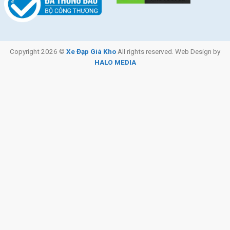
Copyright 2026 ©
Xe Đạp Giá Kho
All rights reserved. Web Design by
HALO MEDIA
Món quà đáng đầu tư cho các bé
Thương Hiệu Xe Đạp Trẻ Em Jazz Bear Là Lựa
Chọn Đáng Tin Cậy
Jazz Bear
là thương hiệu xe đạp trẻ em được nhiều phụ huynh
lựa chọn nhờ thiết kế phù hợp với vóc dáng của trẻ nhỏ, màu
sắc bắt mắt và mức giá dễ tiếp cận. Các sản phẩm của hãng
hướng đến sự đơn giản, dễ sử dụng và đáp ứng tốt nhu cầu vui
chơi, vận động hằng ngày của các bé.