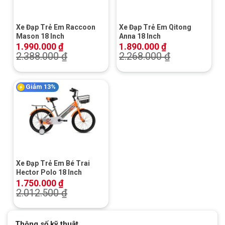
Xe Đạp Trẻ Em Raccoon
Xe Đạp Trẻ Em Qitong
Mason 18 Inch
Anna 18 Inch
1.990.000
₫
1.890.000
₫
2.388.000
₫
2.268.000
₫
Giảm 13%
Xe Đạp Trẻ Em Bé Trai
Hector Polo 18 Inch
1.750.000
₫
2.012.500
₫
Thông số kỹ thuật