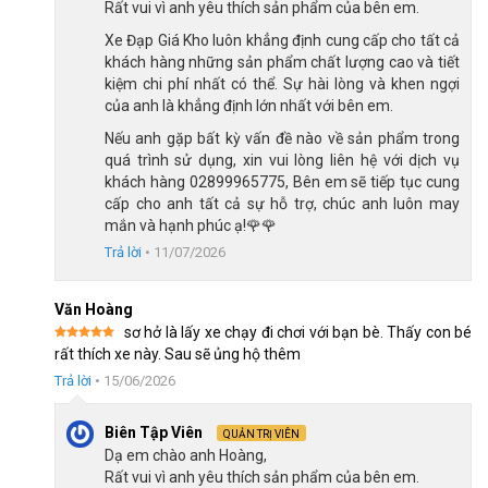
Rất vui vì anh yêu thích sản phẩm của bên em.
Xe Đạp Giá Kho luôn khẳng định cung cấp cho tất cả
khung xe đạp trẻ em Jazz Bear A-2301 18 inch được làm bằng hợp
khách hàng những sản phẩm chất lượng cao và tiết
kim thép chắc chắn
kiệm chi phí nhất có thể. Sự hài lòng và khen ngợi
của anh là khẳng định lớn nhất với bên em.
Nếu anh gặp bất kỳ vấn đề nào về sản phẩm trong
Hệ thống càng và ghi đông chắc chắn
quá trình sử dụng, xin vui lòng liên hệ với dịch vụ
Xe đạp trẻ em Jazz Bear A-2301 18 inch được trang bị
khách hàng 02899965775, Bên em sẽ tiếp tục cung
càng/phuộc thép, vành thép, pô-tăng thép và cốt yên thép. Đây
cấp cho anh tất cả sự hỗ trợ, chúc anh luôn may
mắn và hạnh phúc ạ!🌹🌹
là các chi tiết cơ bản giúp xe ổn định hơn trong quá trình bé sử
dụng.
Trả lời
•
11/07/2026
Thiết kế ghi đông vừa tầm giúp bé dễ dàng điều khiển hướng lái
Văn Hoàng
và giữ tư thế ngồi cân bằng hơn khi đạp xe. Các chi tiết như pô-
sơ hở là lấy xe chạy đi chơi với bạn bè. Thấy con bé
tăng, cốt yên và vành xe cũng được hoàn thiện từ thép, góp
Được xếp
rất thích xe này. Sau sẽ ủng hộ thêm
hạng
5
5
phần tăng độ bền tổng thể cho sản phẩm.
sao
Trả lời
•
15/06/2026
Bộ truyền động 1 tầng đơn giản, dễ sử dụng
Biên Tập Viên
Xe đạp trẻ em Jazz Bear A-2301 18 inch sử dụng líp 1 tầng và
QUẢN TRỊ VIÊN
Dạ em chào anh Hoàng,
xích thép 1 tầng. Cấu hình này phù hợp với trẻ nhỏ vì bé không
Rất vui vì anh yêu thích sản phẩm của bên em.
cần thao tác chuyển số khi di chuyển. Bé chỉ cần tập trung vào