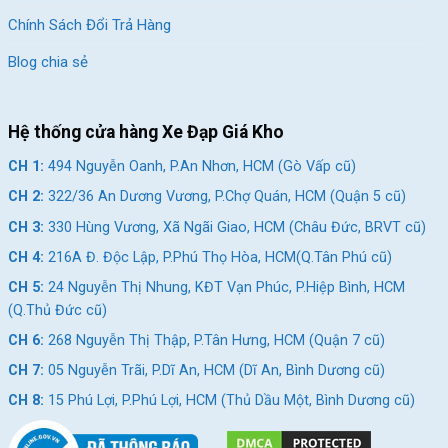
Chính Sách Đổi Trả Hàng
Món Quà Ý Nghĩa Giúp Bé Tự Tin Vận Động Mỗi
Ngày
Blog chia sẻ
Một chiếc xe đạp ưng ý sẽ khuyến khích bé dành nhiều thời gian
vận động ngoài trời hơn, hạn chế việc sử dụng các thiết bị điện
Hệ thống cửa hàng Xe Đạp Giá Kho
tử quá nhiều. Đồng thời, những buổi đạp xe cùng gia đình cũng
là cơ hội để gắn kết tình cảm giữa ba mẹ và con cái.
CH 1:
494 Nguyễn Oanh, P.An Nhơn, HCM (Gò Vấp cũ)
Với thiết kế đẹp mắt, dễ sử dụng và thích hợp với trẻ nhỏ, xe
CH 2:
322/36 An Dương Vương, P.Chợ Quán, HCM (Quận 5 cũ)
đạp Jazz Bear A-2301 18 inch là người bạn đồng hành lý tưởng
CH 3:
330 Hùng Vương, Xã Ngãi Giao, HCM (Châu Đức, BRVT cũ)
cho bé trong những năm đầu tập luyện và khám phá thế giới
CH 4:
216A Đ. Độc Lập, P.Phú Thọ Hòa, HCM(Q.Tân Phú cũ)
xung quanh.
CH 5:
24 Nguyễn Thị Nhung, KĐT Vạn Phúc, P.Hiệp Bình, HCM
Đây cũng là món quà ý nghĩa mà nhiều ba mẹ có thể lựa chọn
(Q.Thủ Đức cũ)
dành tặng bé vào các dịp đặc biệt như sinh nhật, Quốc tế Thiếu
CH 6:
268 Nguyễn Thị Thập, P.Tân Hưng, HCM (Quận 7 cũ)
Nhi hay dịp vào năm học mới.
CH 7:
05 Nguyễn Trãi, P.Dĩ An, HCM (Dĩ An, Bình Dương cũ)
CH 8:
15 Phú Lợi, P.Phú Lợi, HCM (Thủ Dầu Một, Bình Dương cũ)