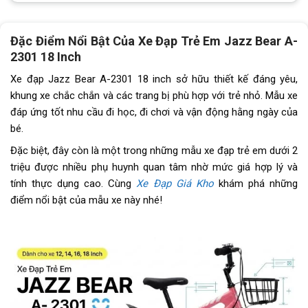
Lốp xe
18x2.125
Đùi đĩa
Hợp kim thép, bạc đạn
Đặc Điểm Nổi Bật Của Xe Đạp Trẻ Em Jazz Bear A-
2301 18 Inch
Dĩa
1 tầng
Xe đạp Jazz Bear A-2301 18 inch sở hữu thiết kế đáng yêu,
Líp
1 tầng
khung xe chắc chắn và các trang bị phù hợp với trẻ nhỏ. Mẫu xe
đáp ứng tốt nhu cầu đi học, đi chơi và vận động hằng ngày của
Sên (xích)
N/A
bé.
Kích thước
18 inch
Đặc biệt, đây còn là một trong những mẫu xe đạp trẻ em dưới 2
triệu được nhiều phụ huynh quan tâm nhờ mức giá hợp lý và
Yên
Da thể thao
tính thực dụng cao. Cùng
Xe Đạp Giá Kho
khám phá những
điểm nổi bật của mẫu xe này nhé!
Cọc/cốt yên
Hợp kim thép
Lưu ý
Thông số kỹ thuật có thể sẽ
được thay đổi từ nhà sản xuất
nhằm nâng cao chất lượng sản
phẩm