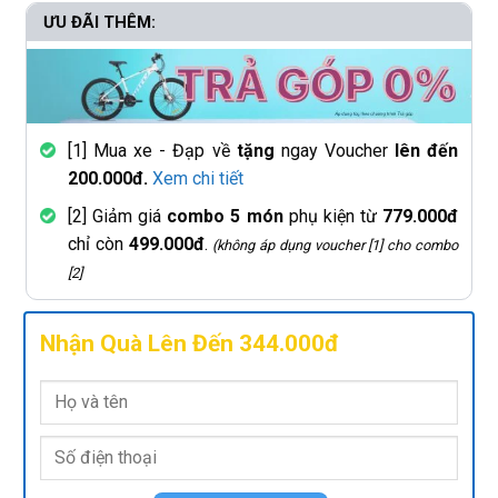
ƯU ĐÃI THÊM:
[1] Mua xe - Đạp về
tặng
ngay Voucher
lên đến
200.000đ.
Xem chi tiết
[2] Giảm giá
combo 5 món
phụ kiện từ
779.000đ
chỉ còn
499.000đ
.
(không áp dụng voucher [1] cho combo
[2]
Nhận Quà Lên Đến 344.000đ