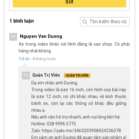
GỬI
1 bình luận
Nguyen Van Duong
VD
Xe trong video khác với hình đăng là sao shop. Có phải
hàng nhái không
Trả lời
•
8 tháng trước
Quản Trị Viên
TV
QUẢN TRỊ VIÊN
Xe Đạp Trẻ Em Bé Gái Hector Luna 12 Inch màu trắng
Dạ em chào anh Dương,
Trong video là size 16 inch, còn hình của bài này
là size 12 inch, nó chỉ khác nhau về kích thước
Kết Luận
bánh xe, còn lại các thông số khác đều giống
Xe Đạp Trẻ Em Bé Gái Hector Luna 12 Inch có khung thép chắc
nhau ạ.
chắn, giỏ xe tiện lợi và yên xe điều chỉnh cao thấp, mang lại sự
Nếu anh cần hỗ trợ nhanh, anh vui lòng liên hệ:
thoải mái và an toàn cho bé. Bánh xe 12 inch phù hợp với trẻ
Hotline: 028 9996 5775
nhỏ, kèm theo bánh phụ hỗ trợ tập đạp xe, giúp bé học và phát
Zalo: https://zalo.me/3463203908424236078
triển kỹ năng vận động an toàn.
Em cảm ơn anh Dương đã quan tâm sản phẩm ạ!