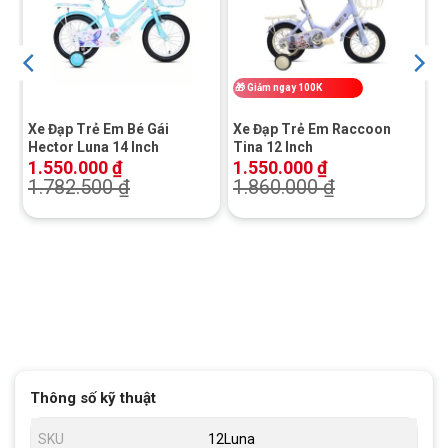
🎁
Giảm ngay 100K
Xe Đạp Trẻ Em Bé Gái
Xe Đạp Trẻ Em Raccoon
Hector Luna 14 Inch
Tina 12 Inch
1.550.000
₫
1.550.000
₫
1.782.500
₫
1.860.000
₫
Thông số kỹ thuật
SKU
12Luna