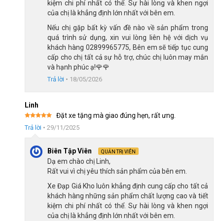
kiệm chi phí nhất có thể. Sự hài lòng và khen ngợi
cao của bé. Đặc điểm này giúp xe vừa vặn với bé, tạo cảm giác
của chị là khẳng định lớn nhất với bên em.
thoải mái và an toàn hơn khi sử dụng xe đạp.
Nếu chị gặp bất kỳ vấn đề nào về sản phẩm trong
Việc chỉnh yên xe theo chiều cao của bé không chỉ giúp bé dễ
quá trình sử dụng, xin vui lòng liên hệ với dịch vụ
dàng tiếp xúc với bàn đạp, mà còn giúp bé kiểm soát tốt hơn khi
khách hàng 02899965775, Bên em sẽ tiếp tục cung
cấp cho chị tất cả sự hỗ trợ, chúc chị luôn may mắn
di chuyển, đặc biệt trong quá trình học cách cân bằng và điều
và hạnh phúc ạ!🌹🌹
khiển
xe đạp trẻ em
.
Trả lời
•
18/05/2026
Linh
Đặt xe tặng mà giao đúng hẹn, rất ưng.
Được xếp
Trả lời
•
29/11/2025
hạng
5
5
sao
Biên Tập Viên
QUẢN TRỊ VIÊN
Dạ em chào chị Linh,
Rất vui vì chị yêu thích sản phẩm của bên em.
Xe Đạp Giá Kho luôn khẳng định cung cấp cho tất cả
khách hàng những sản phẩm chất lượng cao và tiết
kiệm chi phí nhất có thể. Sự hài lòng và khen ngợi
của chị là khẳng định lớn nhất với bên em.