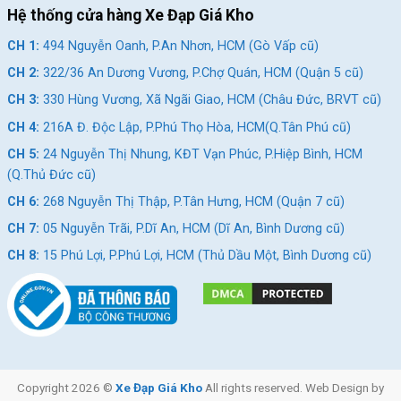
Hệ thống cửa hàng Xe Đạp Giá Kho
CH 1:
494 Nguyễn Oanh, P.An Nhơn, HCM (Gò Vấp cũ)
CH 2:
322/36 An Dương Vương, P.Chợ Quán, HCM (Quận 5 cũ)
CH 3:
330 Hùng Vương, Xã Ngãi Giao, HCM (Châu Đức, BRVT cũ)
CH 4:
216A Đ. Độc Lập, P.Phú Thọ Hòa, HCM(Q.Tân Phú cũ)
CH 5:
24 Nguyễn Thị Nhung, KĐT Vạn Phúc, P.Hiệp Bình, HCM
(Q.Thủ Đức cũ)
CH 6:
268 Nguyễn Thị Thập, P.Tân Hưng, HCM (Quận 7 cũ)
CH 7:
05 Nguyễn Trãi, P.Dĩ An, HCM (Dĩ An, Bình Dương cũ)
CH 8:
15 Phú Lợi, P.Phú Lợi, HCM (Thủ Dầu Một, Bình Dương cũ)
Copyright 2026 ©
Xe Đạp Giá Kho
All rights reserved. Web Design by