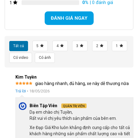
0%
| 0 đánh giá
1
ĐÁNH GIÁ NGAY
Tất cả
5
4
3
2
1
Có video
Có ảnh
Kim Tuyền
giao hàng nhanh, đủ hàng, xe này dễ thương nữa
Được xếp
Trả lời
•
18/05/2026
hạng
5
5
sao
Xe Đạp Trẻ Em Bé Gái Hector Luna 12 Inch trang bị sẵn giỏ xe tiện lợi
Biên Tập Viên
QUẢN TRỊ VIÊN
Dạ em chào chị Tuyền,
Yên xe có thể điều chỉnh đảm bảo vừa vặn cho bé
Rất vui vì chị yêu thích sản phẩm của bên em.
Xe Đạp Trẻ Em Bé Gái Hector Luna 12 Inch sở hữu yên xe êm
Xe Đạp Giá Kho luôn khẳng định cung cấp cho tất cả
khách hàng những sản phẩm chất lượng cao và tiết
ái, cùng với cọc yên vững chắc có thể điều chỉnh theo chiều