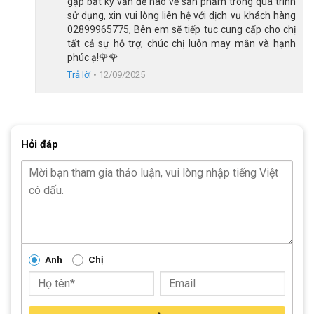
gặp bất kỳ vấn đề nào về sản phẩm trong quá trình
sử dụng, xin vui lòng liên hệ với dịch vụ khách hàng
02899965775, Bên em sẽ tiếp tục cung cấp cho chị
tất cả sự hỗ trợ, chúc chị luôn may mắn và hạnh
phúc ạ!🌹🌹
Trả lời
•
12/09/2025
Bộ bánh 12 inch phù hợp với các bé từ 2 đến 4 tuổi
Bánh phụ hỗ trợ trẻ trong giai đoạn tập đạp xe
Hỏi đáp
Bánh phụ là một phụ kiện hữu ích trên xe đạp Hector Luna 12
Inch, hỗ trợ trẻ trong giai đoạn tập đạp xe từ 2-4 tuổi. Bánh phụ
giúp trẻ dễ dàng học cách giữ thăng bằng và điều khiển xe mà
không cần lo lắng về việc ngã.
Khi trẻ đã tự tin và thoải mái với việc đạp xe, bánh phụ có thể
dễ dàng tháo rời để trẻ có thể bắt đầu đạp xe mà không cần sự
Anh
Chị
hỗ trợ này.