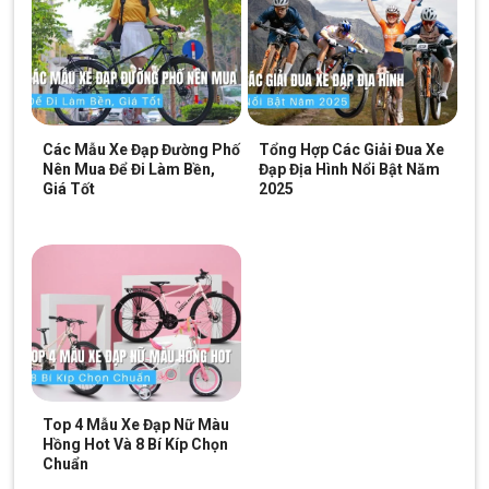
Địa Chỉ Các Cửa Hàng Xe Đạp Giá Kho:
CH 1:
494 Nguyễn Oanh, P.An Nhơn, HCM (Gò Vấp cũ)
CH 2:
322/36 An Dương Vương, P.Chợ Quán, HCM (Quận
5 cũ)
Các Mẫu Xe Đạp Đường Phố
Tổng Hợp Các Giải Đua Xe
Nên Mua Để Đi Làm Bền,
Đạp Địa Hình Nổi Bật Năm
CH 3:
330 Hùng Vương, Xã Ngãi Giao, HCM (Châu Đức,
Giá Tốt
2025
BRVT cũ)
CH 4:
216A Đ. Độc Lập, P.Phú Thọ Hòa, HCM(Q.Tân Phú
cũ)
CH 5:
24 Nguyễn Thị Nhung, KĐT Vạn Phúc, P.Hiệp Bình,
HCM (Q.Thủ Đức cũ)
CH 6:
268 Nguyễn Thị Thập, P.Tân Hưng, HCM (Quận 7
cũ)
Top 4 Mẫu Xe Đạp Nữ Màu
CH 7:
05 Nguyễn Trãi, P.Dĩ An, HCM (Dĩ An, Bình Dương
Hồng Hot Và 8 Bí Kíp Chọn
cũ)
Chuẩn