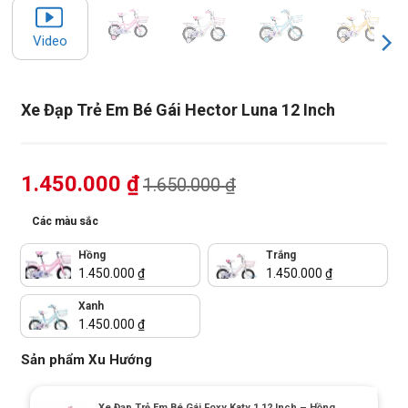
Video
Xe Đạp Trẻ Em Bé Gái Hector Luna 12 Inch
1.450.000
₫
1.650.000
₫
Các màu sắc
Hồng
Trắng
1.450.000
₫
1.450.000
₫
Xanh
1.450.000
₫
Sản phẩm Xu Hướng
Xe Đạp Trẻ Em Bé Gái Foxy Katy 1 12 Inch – Hồng