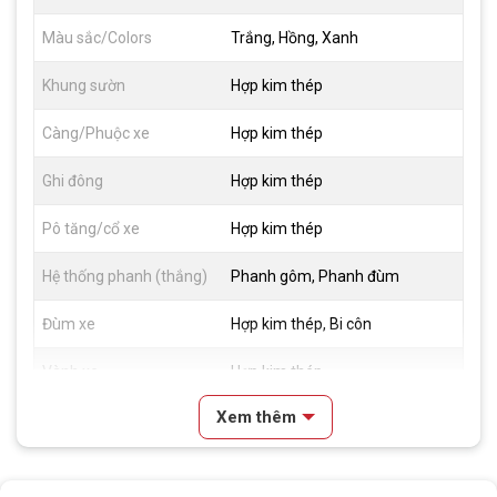
Màu sắc/Colors
Trắng, Hồng, Xanh
Khung sườn
Hợp kim thép
Càng/Phuộc xe
Hợp kim thép
Ghi đông
Hợp kim thép
Pô tăng/cổ xe
Hợp kim thép
Hệ thống phanh (thắng)
Phanh gôm, Phanh đùm
Đùm xe
Hợp kim thép, Bi côn
Vành xe
Hợp kim thép
Xem thêm
Lốp xe
12x2.125
Đùi đĩa
Hợp kim thép