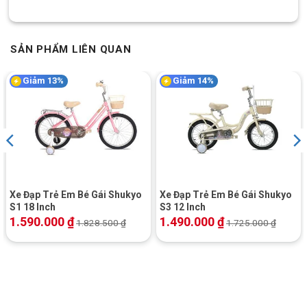
CH 8:
15 Phú Lợi, P.Phú Lợi, HCM (Thủ Dầu Một, Bình
Dương cũ)
SKU:
12Luna
SẢN PHẨM LIÊN QUAN
Giảm 13%
Giảm 14%
Xe Đạp Trẻ Em Bé Gái Shukyo
Xe Đạp Trẻ Em Bé Gái Shukyo
S1 18 Inch
S3 12 Inch
1.590.000
₫
1.490.000
₫
1.828.500
₫
1.725.000
₫