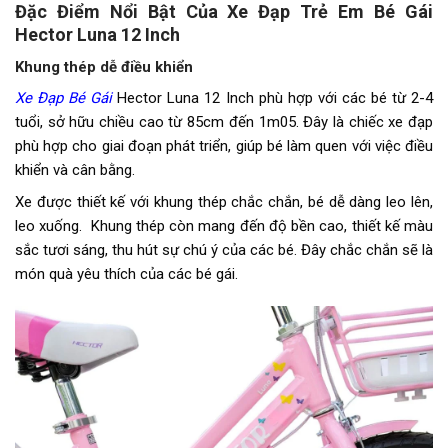
Đặc Điểm Nổi Bật Của Xe Đạp Trẻ Em Bé Gái
Dĩa
1 tầng
Hector Luna 12 Inch
Líp
1 tầng
Khung thép dễ điều khiển
Xe Đạp Bé Gái
Hector Luna 12 Inch phù hợp với các bé từ 2-4
Yên
HECTOR
tuổi, sở hữu chiều cao từ 85cm đến 1m05. Đây là chiếc xe đạp
phù hợp cho giai đoạn phát triển, giúp bé làm quen với việc điều
Cọc/cốt yên
Hợp kim thép
khiển và cân bằng.
Lưu ý
Thông số kỹ thuật có thể sẽ
Xe được thiết kế với khung thép chắc chắn, bé dễ dàng leo lên,
được thay đổi từ nhà sản xuất
leo xuống. Khung thép còn mang đến độ bền cao, thiết kế màu
nhằm nâng cao chất lượng sản
sắc tươi sáng, thu hút sự chú ý của các bé. Đây chắc chắn sẽ là
phẩm
món quà yêu thích của các bé gái.