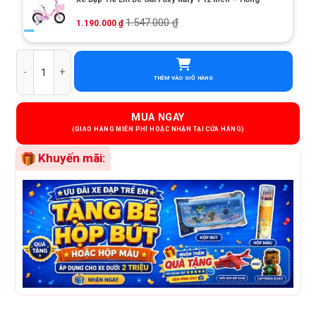
1.547.000
₫
1.190.000
₫
Xe Đạp Trẻ Em Bé Gái Hector Luna 12 Inch số lượng
THÊM VÀO GIỎ HÀNG
MUA NGAY
Khuyến mãi: