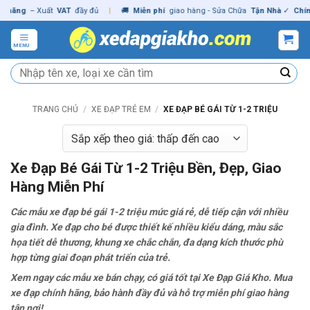
Skip
– Xuất
VAT
đầy đủ
|
🚚
Miễn phí
giao hàng - Sửa Chữa
Tận Nhà
✓
Chính hãng
to
content
MENU
Tìm
kiếm:
TRANG CHỦ
/
XE ĐẠP TRẺ EM
/
XE ĐẠP BÉ GÁI TỪ 1-2 TRIỆU
Xe Đạp Bé Gái Từ 1-2 Triệu Bền, Đẹp, Giao
Hàng Miễn Phí
Các mẫu xe đạp bé gái 1-2 triệu mức giá rẻ, dễ tiếp cận với nhiều
gia đình. Xe đạp cho bé được thiết kế nhiều kiểu dáng, màu sắc
họa tiết dễ thương, khung xe chắc chắn, đa dạng kích thước phù
hợp từng giai đoạn phát triển của trẻ.
Xem ngay các mẫu xe bán chạy, có giá tốt tại Xe Đạp Giá Kho. Mua
xe đạp chính hãng, bảo hành đầy đủ và hỗ trợ miễn phí giao hàng
tận nơi!