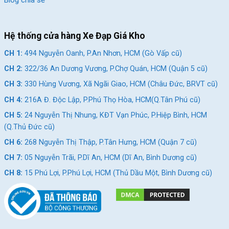
Hệ thống cửa hàng Xe Đạp Giá Kho
CH 1:
494 Nguyễn Oanh, P.An Nhơn, HCM (Gò Vấp cũ)
CH 2:
322/36 An Dương Vương, P.Chợ Quán, HCM (Quận 5 cũ)
CH 3:
330 Hùng Vương, Xã Ngãi Giao, HCM (Châu Đức, BRVT cũ)
CH 4:
216A Đ. Độc Lập, P.Phú Thọ Hòa, HCM(Q.Tân Phú cũ)
CH 5:
24 Nguyễn Thị Nhung, KĐT Vạn Phúc, P.Hiệp Bình, HCM
(Q.Thủ Đức cũ)
CH 6:
268 Nguyễn Thị Thập, P.Tân Hưng, HCM (Quận 7 cũ)
CH 7:
05 Nguyễn Trãi, P.Dĩ An, HCM (Dĩ An, Bình Dương cũ)
CH 8:
15 Phú Lợi, P.Phú Lợi, HCM (Thủ Dầu Một, Bình Dương cũ)