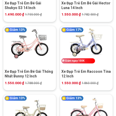
Xe Đạp Trẻ Em Bé Gái
Xe Đạp Trẻ Em Bé Gái Hector
Shukyo S3 14 Inch
Luna 14 Inch
1.490.000
₫
1.550.000
₫
1.755.000
₫
1.782.500
₫
Giảm 13%
Giảm 17%
🎁
Giảm ngay 100K
Xe Đạp Trẻ Em Bé Gái Thống
Xe Đạp Trẻ Em Raccoon Tina
Nhất Bunny 12 Inch
12 Inch
1.550.000
₫
1.550.000
₫
1.788.000
₫
1.860.000
₫
Giảm 13%
Giảm 13%