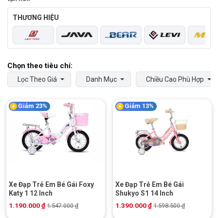
THƯƠNG HIỆU
Lọc Theo Giá
Danh Mục
Chiều Cao Phù Hợp
Giảm 23%
Giảm 13%
Xe Đạp Trẻ Em Bé Gái Foxy
Xe Đạp Trẻ Em Bé Gái
Katy 1 12 Inch
Shukyo S1 14 Inch
1.190.000
₫
1.390.000
₫
1.547.000
₫
1.598.500
₫