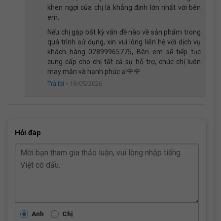
kho đều qua quy trình kiểm tra 5 bước nghiêm ngặt từ đội
khen ngợi của chị là khẳng định lớn nhất với bên
ngũ thợ lành nghề, đảm bảo từ phanh đến xích đều hoạt
em.
động hoàn hảo.
Nếu chị gặp bất kỳ vấn đề nào về sản phẩm trong
Giá thành tối ưu:
Chúng tôi cam kết mang đến mức
quá trình sử dụng, xin vui lòng liên hệ với dịch vụ
giá cạnh tranh nhất nhờ việc phân phối trực tiếp không qua
khách hàng 02899965775, Bên em sẽ tiếp tục
trung gian.
cung cấp cho chị tất cả sự hỗ trợ, chúc chị luôn
Hậu mãi chu đáo:
Bảo hành lâu dài và hỗ trợ kỹ thuật
may mắn và hạnh phúc ạ!🌹🌹
tận tâm tại mọi
chi nhánh của hệ thống
.
Trả lời
•
18/05/2026
Hỏi đáp
Anh
Chị