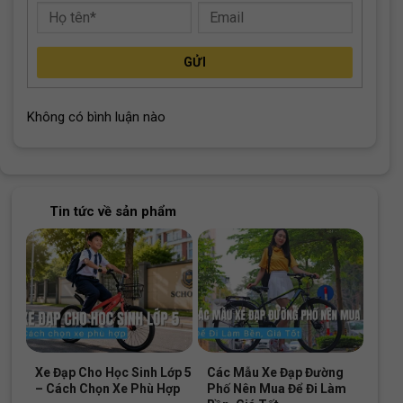
Xe đạp Raccoon Nana có baga sau chắc chắn và tiện lợi
GỬI
Thương Hiệu Raccoon 30 Năm Tận Lực Vì Trẻ
Thơ
Không có bình luận nào
Khi lựa chọn một sản phẩm cho bé, nguồn gốc là yếu tố tạo
nên sự tin tưởng hàng đầu. Raccoon là thương hiệu danh tiếng
đến từ Đài Loan. Nơi có tiềm lực phát triển về ngành công
nghiệp xe đạp thế giới.
Gia nhập thị trường từ năm 1993, Raccoon đã tích lũy hơn ba
Tin tức về sản phẩm
thập kỷ kinh nghiệm trong việc nghiên cứu và sản xuất các
dòng xe chuyên biệt cho trẻ nhỏ. Mỗi sản phẩm không chỉ là
một phương tiện di chuyển mà còn là tâm huyết của đội ngũ kỹ
sư trong việc tối ưu hóa nhân trắc học cho trẻ em Á Đông. Tại
Việt Nam, Xe Đạp Giá Kho vinh dự là cầu nối mang những giá
trị bền vững này đến tận tay các gia đình.
Kết Luận
Chiếc xe đạp trẻ em Raccoon Nana 16 Inch chính là món quà
khởi đầu tuyệt vời cho những trải nghiệm tự lập đầu đời của
bé. Sự kết hợp giữa kỹ thuật sản xuất từ Đài Loan và sự
Xe Đạp Cho Học Sinh Lớp 5
Các Mẫu Xe Đạp Đường
chăm sóc tận tình từ Xe Đạp Giá Kho. Đây chắc chắn là sự
– Cách Chọn Xe Phù Hợp
Phố Nên Mua Để Đi Làm
đầu tư xứng đáng cho niềm vui và sức khỏe của con yêu. Ba