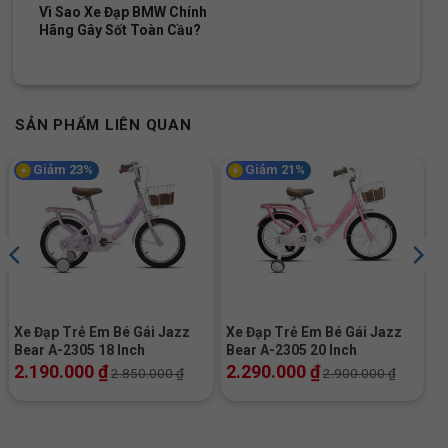
Vì Sao Xe Đạp BMW Chính
Địa Chỉ Các Cửa Hàng Xe Đạp Giá Kho:
Hãng Gây Sốt Toàn Cầu?
Cửa hàng xe đạp Gò Vấp:
Nhấn để xem đường đi
Cửa hàng xe đạp Quận 5:
Nhấn để xem đường đi
Cửa hàng xe đạp Vũng Tàu:
Nhấn để xem đường đi
Cửa hàng xe đạp Tân Phú:
Nhấn để xem đường đi
SẢN PHẨM LIÊN QUAN
Cửa hàng xe đạp Thủ Đức:
Nhấn để xem đường đi
Cửa hàng xe đạp Quận 7:
Nhấn để xem đường đi
Giảm 23%
Giảm 21%
Cửa hàng xe đạp Dĩ An:
Nhấn để xem đường đi
Cửa hàng xe đạp Thủ Dầu Một:
Nhấn để xem đường
đi
SKU:
16nana
Xe Đạp Trẻ Em Bé Gái Jazz
Xe Đạp Trẻ Em Bé Gái Jazz
Bear A-2305 18 Inch
Bear A-2305 20 Inch
2.190.000
₫
2.290.000
₫
2.850.000
₫
2.900.000
₫