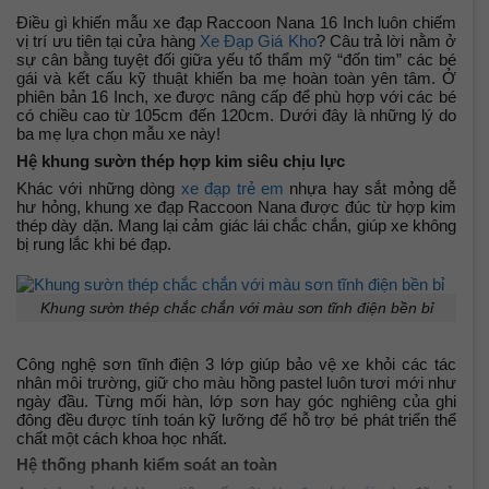
đĩa)
Điều gì khiến mẫu xe đạp Raccoon Nana 16 Inch luôn chiếm
vị trí ưu tiên tại cửa hàng
Xe Đạp Giá Kho
? Câu trả lời nằm ở
Tăng tốc sau (Gạt líp)
N/A
sự cân bằng tuyệt đối giữa yếu tố thẩm mỹ “đốn tim” các bé
gái và kết cấu kỹ thuật khiến ba mẹ hoàn toàn yên tâm. Ở
phiên bản 16 Inch, xe được nâng cấp để phù hợp với các bé
Đùi đĩa
Hợp Kim Thép, Bạc đạn
có chiều cao từ 105cm đến 120cm. Dưới đây là những lý do
ba mẹ lựa chọn mẫu xe này!
Dĩa
1 tầng
Hệ khung sườn thép hợp kim siêu chịu lực
Khác với những dòng
xe đạp trẻ em
nhựa hay sắt mỏng dễ
Líp
1 tầng
hư hỏng, khung xe đạp Raccoon Nana được đúc từ hợp kim
thép dày dặn. Mang lại cảm giác lái chắc chắn, giúp xe không
Sên (xích)
N/A
bị rung lắc khi bé đạp.
Kích thước
16 inch
Khung sườn thép chắc chắn với màu sơn tĩnh điện bền bỉ
Trọng lượng xe
Da thể thao
Công nghệ sơn tĩnh điện 3 lớp giúp bảo vệ xe khỏi các tác
Cọc/cốt yên
Hợp kim thép
nhân môi trường, giữ cho màu hồng pastel luôn tươi mới như
ngày đầu.
Từng mối hàn, lớp sơn hay góc nghiêng của ghi
đông đều được tính toán kỹ lưỡng để hỗ trợ bé phát triển thể
Chiều cao phù hợp
1m10 - 1m20
chất một cách khoa học nhất.
Hệ thống phanh kiểm soát an toàn
Lưu ý
Thông số kỹ thuật có thể sẽ