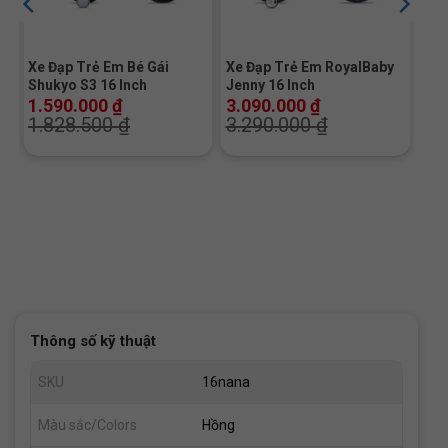
Xe Đạp Trẻ Em Bé Gái
Xe Đạp Trẻ Em RoyalBaby
Shukyo S3 16 Inch
Jenny 16 Inch
1.590.000
₫
3.090.000
₫
1.828.500
₫
3.290.000
₫
Thông số kỹ thuật
SKU
16nana
Màu sắc/Colors
Hồng