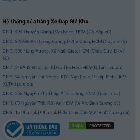
Hệ thống cửa hàng Xe Đạp Giá Kho
CH 1:
494 Nguyễn Oanh, P.An Nhơn, HCM (Gò Vấp cũ)
CH 2:
322/36 An Dương Vương, P.Chợ Quán, HCM (Quận 5 cũ)
CH 3:
330 Hùng Vương, Xã Ngãi Giao, HCM (Châu Đức, BRVT
cũ)
CH 4:
216A Đ. Độc Lập, P.Phú Thọ Hòa, HCM(Q.Tân Phú cũ)
CH 5:
24 Nguyễn Thị Nhung, KĐT Vạn Phúc, P.Hiệp Bình, HCM
(Q.Thủ Đức cũ)
CH 6:
268 Nguyễn Thị Thập, P.Tân Hưng, HCM (Quận 7 cũ)
CH 7:
05 Nguyễn Trãi, P.Dĩ An, HCM (Dĩ An, Bình Dương cũ)
CH 8:
15 Phú Lợi, P.Phú Lợi, HCM (Thủ Dầu Một, Bình Dương cũ)