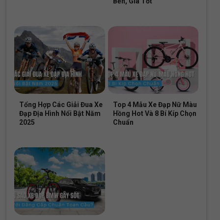
Bền, Giá Tốt
mẹ cần tư vấn cụ thể hơn về chiều cao của bé để chọn xe
chuẩn xác? Hãy gọi ngay Hotline 028.9996.5775 hoặc ghé
thăm hệ thống cửa hàng của Xe Đạp Giá Kho để nhận
ưu đãi
tốt nhất
nhé!
Xem thêm: Mẫu xe đạp trẻ em bé gái
thiết kế đáng yêu!
Giảm 10%
Giảm 20%
Tổng Hợp Các Giải Đua Xe
Top 4 Mẫu Xe Đạp Nữ Màu
Đạp Địa Hình Nổi Bật Năm
Hồng Hot Và 8 Bí Kíp Chọn
2025
Chuẩn
Xe Đạp Địa Hình Trẻ Em
Xe Đạp Trẻ Em Qitong
QT Bike QT120 20 Inch
Anna 12 Inch
2.690.000
₫
1.590.000
₫
3.000.000
₫
1.990.000
₫