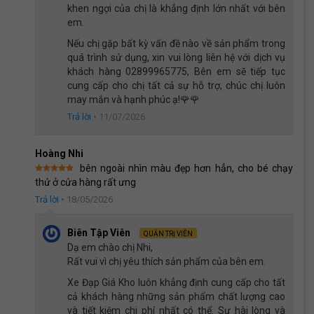
khen ngợi của chị là khẳng định lớn nhất với bên
em.
Nếu chị gặp bất kỳ vấn đề nào về sản phẩm trong
quá trình sử dụng, xin vui lòng liên hệ với dịch vụ
khách hàng 02899965775, Bên em sẽ tiếp tục
cung cấp cho chị tất cả sự hỗ trợ, chúc chị luôn
may mắn và hạnh phúc ạ!🌹🌹
Trả lời
•
11/07/2026
Hoàng Nhi
bên ngoài nhìn màu đẹp hơn hẳn, cho bé chạy
Được xếp
thử ở cửa hàng rất ưng
hạng
5
5
sao
Trả lời
•
18/05/2026
Cặp bánh phụ vững chãi giúp bé tự tin tập đi xe đạp
Biên Tập Viên
QUẢN TRỊ VIÊN
Mua xe đạp Raccoon Nana 16 inch tại Xe Đạp Giá Kho, ba
Dạ em chào chị Nhi,
mẹ không chỉ mua một sản phẩm mà còn mua cả sự an tâm
Rất vui vì chị yêu thích sản phẩm của bên em.
trọn vẹn:
Nguồn gốc minh bạch:
Cam kết xe nhập khẩu chính
Xe Đạp Giá Kho luôn khẳng định cung cấp cho tất
ngạch 100%, nói không với hàng nhái kém chất lượng.
cả khách hàng những sản phẩm chất lượng cao
và tiết kiệm chi phí nhất có thể. Sự hài lòng và
Kỹ thuật chuyên nghiệp:
Mỗi chiếc xe trước khi xuất