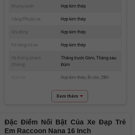
Khung sườn
Hợp kim thép
Càng/Phuộc xe
Hợp kim thép
Ghi đông
Hợp kim thép
Pô tăng/cổ xe
Hợp kim thép
Hệ thống phanh
Thắng trước Gôm, Thắng sau
(thắng)
Đùm
Đùm xe
Hợp kim thép, Bi côn, 28H
Vành xe
Hợp kim nhôm
Xem thêm
Lốp xe
16x2.125
Tay đề
N/A
Đặc Điểm Nổi Bật Của Xe Đạp Trẻ
Em Raccoon Nana 16 Inch
Tăng tốc trước (Gạt
N/A