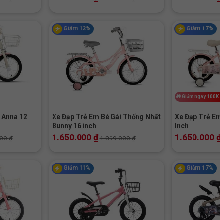
Giảm 12%
Giảm 17%
+
+
🎁
Giảm ngay 100K
 Anna 12
Xe Đạp Trẻ Em Bé Gái Thống Nhất
Xe Đạp Trẻ E
Bunny 16 inch
Inch
1.650.000
₫
1.650.000
000
₫
1.869.000
₫
Giảm 11%
Giảm 17%