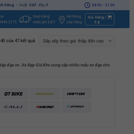
– Xuất
VAT
đầy đủ
|
🚚
Miễn phí
giao hàng - Sửa Chữa
Tận Nhà
08:00 - 21:00
Giao hàng
Hệ thống
ine
Giỏ Hàng /
miễn phí 24/7
0
₫
cửa hàng
9996.5775
–40 của 47 kết quả
u tập đạp xe. Xe Đạp Giá Kho cung cấp nhiều mẫu xe đạp cho