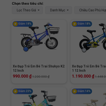
Lọc Theo Giá
Danh Mục
Chiều Cao Phù Hợ
Giảm 18%
Giảm 18%
+
+
Xe Đạp Trẻ Em Bé Trai Shukyo K2
Xe Đạp Trẻ Em Bé Trai
12 Inch
1 12 Inch
990.000
₫
1.190.000
₫
1.200.000
₫
1.448.
Giảm 23%
Giảm 14%