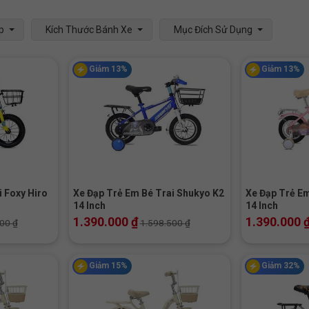
p
Kích Thước Bánh Xe
Mục Đích Sử Dụng
Giảm 13%
Giảm 13%
+
+
 Foxy Hiro
Xe Đạp Trẻ Em Bé Trai Shukyo K2
Xe Đạp Trẻ Em
14 Inch
14 Inch
1.390.000
₫
1.390.000
000
₫
1.598.500
₫
Giảm 15%
Giảm 32%