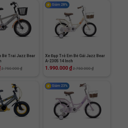
Giảm 28%
+
 Bé Trai Jazz Bear
Xe Đạp Trẻ Em Bé Gái Jazz Bear
h
A-2305 14 Inch
₫
1.990.000
₫
2.750.000
₫
2.750.000
₫
Giảm 23%
+