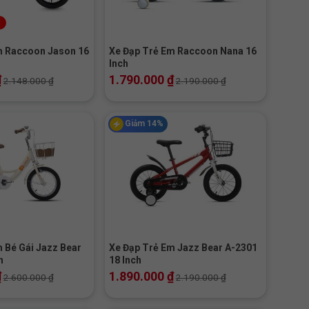
+
m Raccoon Jason 16
Xe Đạp Trẻ Em Raccoon Nana 16
Inch
₫
1.790.000
₫
2.148.000
₫
2.190.000
₫
Giảm 14%
+
 Bé Gái Jazz Bear
Xe Đạp Trẻ Em Jazz Bear A-2301
h
18 Inch
₫
1.890.000
₫
2.600.000
₫
2.190.000
₫