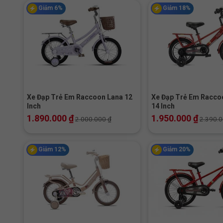
Giảm 6%
Giảm 18%
+
+
Xe Đạp Trẻ Em Raccoon Lana 12
Xe Đạp Trẻ Em Racco
Inch
14 Inch
1.890.000
₫
1.950.000
₫
2.000.000
₫
2.390.
Giảm 12%
Giảm 20%
+
+