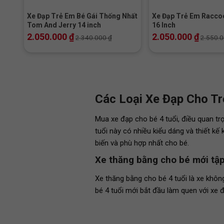
Xe Đạp Trẻ Em Bé Gái Thống Nhất
Xe Đạp Trẻ Em Racco
Tom And Jerry 14 inch
16 Inch
2.050.000
₫
2.050.000
₫
2.340.000
₫
2.550.
Các Loại Xe Đạp Cho T
Mua xe đạp cho bé 4 tuổi, điều quan tr
tuổi này có nhiều kiểu dáng và thiết kế
biến và phù hợp nhất cho bé.
Xe thăng bằng cho bé mới tập
Xe thăng bằng cho bé 4 tuổi là xe không
bé 4 tuổi mới bắt đầu làm quen với xe 