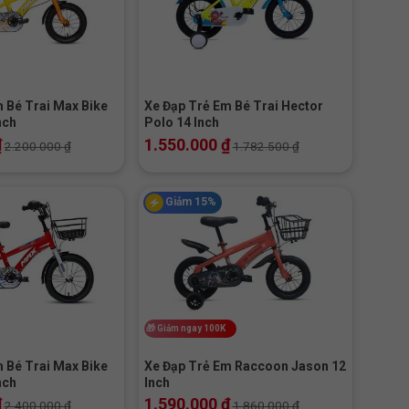
+
 Bé Trai Max Bike
Xe Đạp Trẻ Em Bé Trai Hector
nch
Polo 14 Inch
₫
1.550.000
₫
2.200.000
₫
1.782.500
₫
Giảm 15%
+
🎁
Giảm ngay 100K
 Bé Trai Max Bike
Xe Đạp Trẻ Em Raccoon Jason 12
nch
Inch
₫
1.590.000
₫
2.400.000
₫
1.860.000
₫