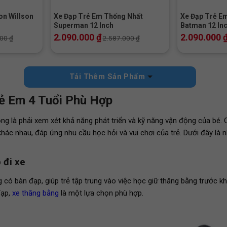
on Willson
Xe Đạp Trẻ Em Thống Nhất
Xe Đạp Trẻ E
Superman 12 Inch
Batman 12 In
2.090.000
₫
2.090.000
000
₫
2.587.000
₫
Tải Thêm Sản Phẩm
rẻ Em 4 Tuổi Phù Hợp
ọng là phải xem xét khả năng phát triển và kỹ năng vận động của bé. 
 khác nhau, đáp ứng nhu cầu học hỏi và vui chơi của trẻ. Dưới đây là 
 đi xe
 có bàn đạp, giúp trẻ tập trung vào việc học giữ thăng bằng trước k
đạp,
xe thăng bằng
là một lựa chọn phù hợp.