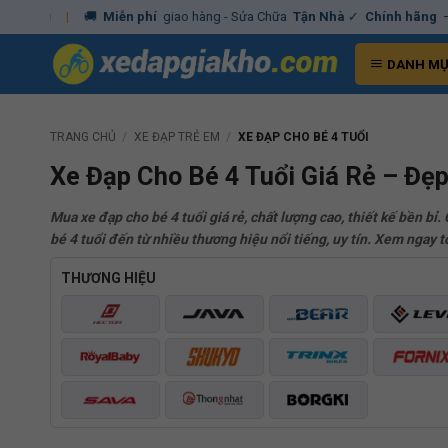
Skip
|
🚚
Miễn phí
giao hàng - Sửa Chữa
Tận Nhà
✓
Chính hãng
– Xuất
V
to
content
DANH M
TRANG CHỦ
/
XE ĐẠP TRẺ EM
/
XE ĐẠP CHO BÉ 4 TUỔI
Xe Đạp Cho Bé 4 Tuổi Giá Rẻ – Đẹ
Mua xe đạp cho bé 4 tuổi giá rẻ, chất lượng cao, thiết kế bền b
bé 4 tuổi đến từ nhiều thương hiệu nổi tiếng, uy tín. Xem ngay t
THƯƠNG HIỆU