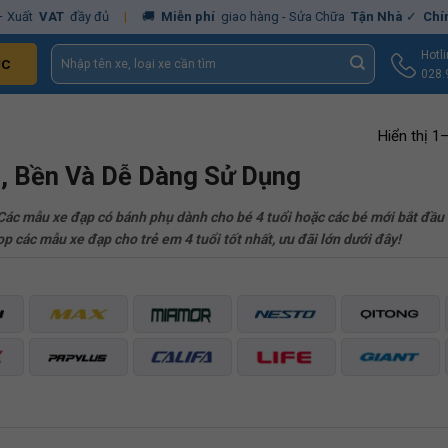
AT
đầy đủ
|
🚚
Miễn phí
giao hàng - Sửa Chữa
Tận Nhà
✓
Chính hãng
Tìm
Hotl
ỤC
kiếm:
028.
Hiển thị 1
p, Bền Và Dễ Dàng Sử Dụng
ỉ. Các mẫu xe đạp có bánh phụ dành cho bé 4 tuổi hoặc các bé mới bắt đầ
op các mẫu xe đạp cho trẻ em 4 tuổi tốt nhất, ưu đãi lớn dưới đây!