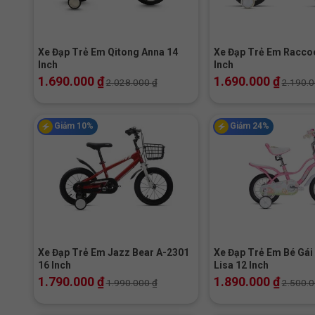
+
+
Xe Đạp Trẻ Em Qitong Anna 14
Xe Đạp Trẻ Em Racco
Inch
Inch
1.690.000
₫
1.690.000
₫
2.028.000
₫
2.190.
Giảm 10%
Giảm 24%
+
+
Xe Đạp Trẻ Em Jazz Bear A-2301
Xe Đạp Trẻ Em Bé Gái
16 Inch
Lisa 12 Inch
1.790.000
₫
1.890.000
₫
1.990.000
₫
2.500.