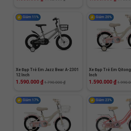
Giảm 11%
Giảm 20%
+
+
Xe Đạp Trẻ Em Jazz Bear A-2301
Xe Đạp Trẻ Em Qitong
12 Inch
Inch
1.590.000
₫
1.590.000
₫
1.790.000
₫
1.990.
Giảm 17%
Giảm 23%