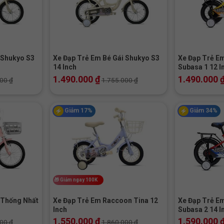
+
+
 Shukyo S3
Xe Đạp Trẻ Em Bé Gái Shukyo S3
Xe Đạp Trẻ Em
14 Inch
Subasa 1 12 I
1.490.000
₫
1.490.000
000
₫
1.755.000
₫
Giảm 17%
Giảm 34%
+
+
🎁
Giảm ngay 100K
 Thống Nhất
Xe Đạp Trẻ Em Raccoon Tina 12
Xe Đạp Trẻ Em
Inch
Subasa 2 14 I
1.550.000
₫
1.590.000
000
₫
1.860.000
₫