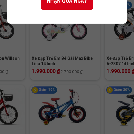
Giảm 26%
Giảm 28%
+
+
on Willson
Xe Đạp Trẻ Em Bé Gái Max Bike
Xe Đạp Trẻ Em
Lisa 14 Inch
A-2307 14 Inc
1.990.000
₫
1.990.000
000
₫
2.700.000
₫
Giảm 19%
Giảm 30%
+
+