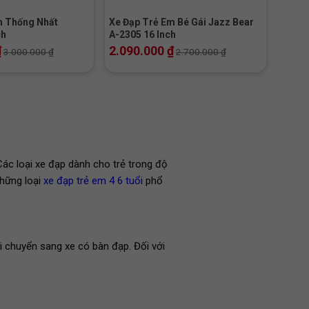
m Thống Nhất
Xe Đạp Trẻ Em Bé Gái Jazz Bear
ch
A-2305 16 Inch
₫
2.090.000
₫
3.000.000
₫
2.700.000
₫
Các loại xe đạp dành cho trẻ trong độ
những loại
xe đạp trẻ em 4 6 tuổi
phổ
hi chuyển sang xe có bàn đạp. Đối với