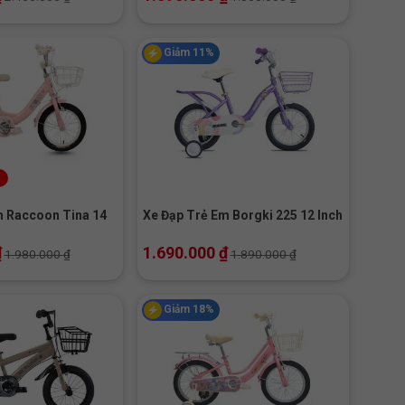
Giảm 11%
+
m Raccoon Tina 14
Xe Đạp Trẻ Em Borgki 225 12 Inch
₫
1.690.000
₫
1.980.000
₫
1.890.000
₫
Giảm 18%