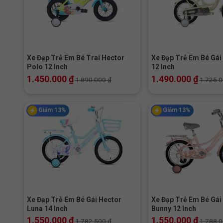
+
+
Xe Đạp Trẻ Em Bé Trai Hector
Xe Đạp Trẻ Em Bé Gái
Polo 12 Inch
12 Inch
1.450.000
₫
1.490.000
₫
1.890.000
₫
1.725.
Giảm 13%
Giảm 13%
+
+
Xe Đạp Trẻ Em Bé Gái Hector
Xe Đạp Trẻ Em Bé Gái
Luna 14 Inch
Bunny 12 Inch
1.550.000
₫
1.550.000
₫
1.782.500
₫
1.788.