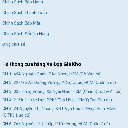
Chính Sách Bảo Hành
Chính Sách Thanh Toán
Chính Sách Bảo Mật
Chính Sách Đổi Trả Hàng
Blog chia sẻ
Hệ thống cửa hàng Xe Đạp Giá Kho
CH 1:
494 Nguyễn Oanh, P.An Nhơn, HCM (Gò Vấp cũ)
CH 2:
322/36 An Dương Vương, P.Chợ Quán, HCM (Quận 5 cũ)
CH 3:
330 Hùng Vương, Xã Ngãi Giao, HCM (Châu Đức, BRVT cũ)
CH 4:
216A Đ. Độc Lập, P.Phú Thọ Hòa, HCM(Q.Tân Phú cũ)
CH 5:
24 Nguyễn Thị Nhung, KĐT Vạn Phúc, P.Hiệp Bình, HCM
(Q.Thủ Đức cũ)
CH 6:
268 Nguyễn Thị Thập, P.Tân Hưng, HCM (Quận 7 cũ)