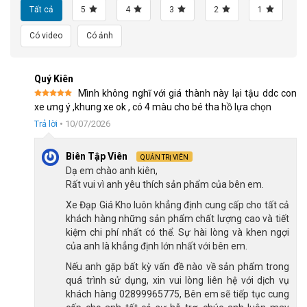
Tất cả
5
4
3
2
1
Có video
Có ảnh
Khung sườn hợp kim thép chắc chắn, cứng cáp
Quý Kiên
Mình không nghĩ với giá thành này lại tậu ddc con
Được xếp
xe ưng ý ,khung xe ok , có 4 màu cho bé tha hồ lựa chọn
hạng
5
5
Chất liệu này có thể nặng một chút nhưng mang đến sự vững 
sao
Trả lời
•
10/07/2026
vàng giúp trẻ cảm thấy an tâm khi đạp. Nhằm giúp chiếc xe 
Biên Tập Viên
được bền bỉ, nhà sản xuất đã phủ lớp sơn tĩnh điện bóng bên 
QUẢN TRỊ VIÊN
Dạ em chào anh kiên,
ngoài khung xe, giúp bảo vệ xe khỏi rỉ sét, bền màu sau quá 
Rất vui vì anh yêu thích sản phẩm của bên em.
trình sử dụng.
Xe Đạp Giá Kho luôn khẳng định cung cấp cho tất cả
khách hàng những sản phẩm chất lượng cao và tiết
Phanh an toàn cho bé
kiệm chi phí nhất có thể. Sự hài lòng và khen ngợi
của anh là khẳng định lớn nhất với bên em.
Xe đạp trẻ em Raccoon Jason 16 inch sử dụng loại phanh kép 
Nếu anh gặp bất kỳ vấn đề nào về sản phẩm trong
để đảm bảo an toàn tối đa gồm phanh gôm trước và phanh đùm 
quá trình sử dụng, xin vui lòng liên hệ với dịch vụ
sau: 
khách hàng 02899965775, Bên em sẽ tiếp tục cung