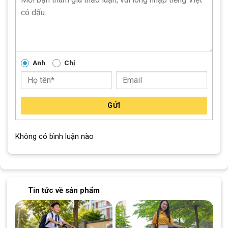
2 bánh phụ: giúp các bé mới tập đạp xe giữ được thăng 
bằng mà không cần đến sự giúp đỡ từ người lớn, bé tự tin 
trong mỗi vòng đạp. 
Chắn bùn: bảo vệ cơ thể, quần áo không bị bẩn, ướt khi 
Anh
Chị
di chuyển dưới mưa hoặc các đoạn đường có nước.
GỬI
Không có bình luận nào
Tin tức về sản phẩm