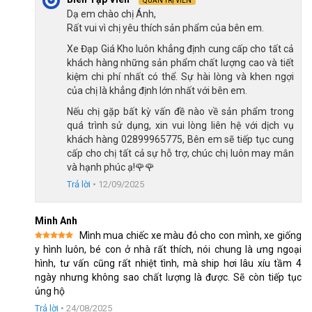
QUẢN TRỊ VIÊN
Kích thước bánh tiêu chuẩn 
Dạ em chào chị Ánh,
Rất vui vì chị yêu thích sản phẩm của bên em.
Bánh xe 16 inch là kích thước tiêu chuẩn cho trẻ cao từ 1m1 
Xe Đạp Giá Kho luôn khẳng định cung cấp cho tất cả
đến 1m2, tức độ tuổi 4 – 7 tuổi, tạo sự cân bằng, dễ điều khiển:
khách hàng những sản phẩm chất lượng cao và tiết
Bánh xe không quá lớn giúp trẻ dễ sử dụng, tiết kiệm sức 
kiệm chi phí nhất có thể. Sự hài lòng và khen ngợi
của chị là khẳng định lớn nhất với bên em.
đạp
Nếu chị gặp bất kỳ vấn đề nào về sản phẩm trong
Lốp nhiều gai và rãnh, tăng ma sát tiếp xúc mặt đường 
quá trình sử dụng, xin vui lòng liên hệ với dịch vụ
khách hàng 02899965775, Bên em sẽ tiếp tục cung
tốt, tránh trượt bánh khi ôm cua.
cấp cho chị tất cả sự hỗ trợ, chúc chị luôn may mắn
và hạnh phúc ạ!🌹🌹
Trả lời
•
12/09/2025
Minh Anh
Mình mua chiếc xe màu đỏ cho con mình, xe giống
Được xếp
y hình luôn, bé con ở nhà rất thích, nói chung là ưng ngoại
hạng
5
5
hình, tư vấn cũng rất nhiệt tình, mà ship hơi lâu xíu tầm 4
sao
ngày nhưng không sao chất lượng là được. Sẽ còn tiếp tục
ủng hộ
Trả lời
•
24/08/2025