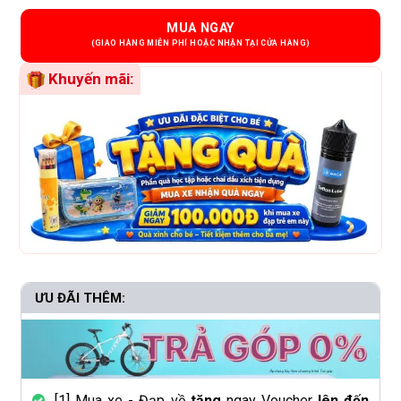
MUA NGAY
Khuyến mãi:
ƯU ĐÃI THÊM:
[1] Mua xe - Đạp về
tặng
ngay Voucher
lên đến