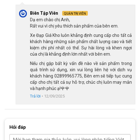
Biên Tập Viên
QUẢN TRỊ VIÊN
Dạ em chào chị Anh,
Rất vui vì chị yêu thích sản phẩm của bên em.
Bánh không quá lớn, nhiều gai và rãnh giúp tăng độ bám
Xe Đạp Giá Kho luôn khẳng định cung cấp cho tất cả
đường
khách hàng những sản phẩm chất lượng cao và tiết
kiệm chi phí nhất có thể. Sự hài lòng và khen ngợi
của chị là khẳng định lớn nhất với bên em.
Đây là mảnh ghép lý tưởng cho bé vừa học tập rèn luyện, vừa 
Nếu chị gặp bất kỳ vấn đề nào về sản phẩm trong
vui chơi khỏe mạnh. 
quá trình sử dụng, xin vui lòng liên hệ với dịch vụ
khách hàng 02899965775, Bên em sẽ tiếp tục cung
cấp cho chị tất cả sự hỗ trợ, chúc chị luôn may mắn
Linh kiện tiện lợi cho trẻ 
và hạnh phúc ạ!🌹🌹
Ngoài thiết kế chắc chắn, xe đạp Raccoon Jason 16 inch được 
Trả lời
•
12/09/2025
phụ huynh tìn dùng, trẻ em yêu thích bởi trang bị đầy đủ linh 
kiện tiện lợi:
Giỏ xe nhỏ gọn: tiện để trẻ mang theo các đồ dùng cá 
Hỏi đáp
nhân, sách vở, cặp sách,…