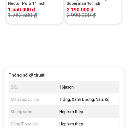
Hector Polo 14 Inch
Superman 16 Inch
1.550.000
₫
2.190.000
₫
1.782.500
₫
2.990.000
₫
Thông số kỹ thuật
SKU
16jason
Màu sắc/Colors
Trắng, Xanh Dương, Nâu, Đỏ
Khung sườn
Hợp kim thép
Càng/Phuộc xe
Hợp kim thép