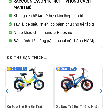
RACCOON JASON 16 INCH – PHONG CÁCH
MẠNH MẼ!
Khung xe chế tạo từ hợp kim thép bền bỉ
Tay lái dễ điểu khiển, có bánh phụ cho trẻ tập đi
Nhập khẩu chính hãng & Freeship
Bảo hành 12 tháng (tận nhà tại nội thành HCM)
CÓ THỂ BẠN THÍCH…
Giảm 13%
Giảm 27%
Xe Đạp Trẻ Em Bé Trai
Xe Đạp Trẻ Em Thống Nhất