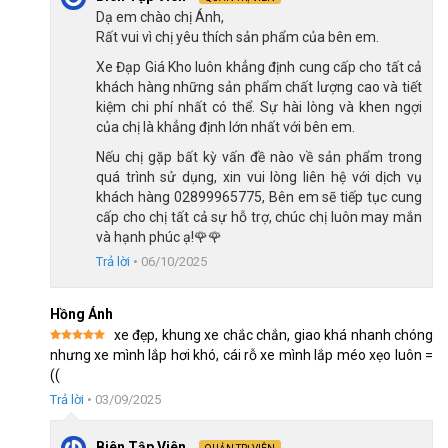
Dạ em chào chị Ánh,
Rất vui vì chị yêu thích sản phẩm của bên em.
Xe Đạp Giá Kho luôn khẳng định cung cấp cho tất cả
khách hàng những sản phẩm chất lượng cao và tiết
kiệm chi phí nhất có thể. Sự hài lòng và khen ngợi
của chị là khẳng định lớn nhất với bên em.
Nếu chị gặp bất kỳ vấn đề nào về sản phẩm trong
quá trình sử dụng, xin vui lòng liên hệ với dịch vụ
khách hàng 02899965775, Bên em sẽ tiếp tục cung
cấp cho chị tất cả sự hỗ trợ, chúc chị luôn may mắn
và hạnh phúc ạ!🌹🌹
ghi đông chữ U dễ điều khiển, tay cầm bọc cao su mềm giúp bé
Trả lời
•
06/10/2025
nắm chắc
Hồng Ánh
Ngoài ra, yên xe có bọc đệm tạo độ mềm, dễ chịu khi ngồi, bố 
xe đẹp, khung xe chắc chắn, giao khá nhanh chóng
Được xếp
nhưng xe mình lắp hơi khó, cái rỗ xe mình lắp méo xẹo luôn =
mẹ có thể điều chỉnh độ cao của yên cho thoải mái với tư thế 
hạng
5
5
((
sao
của trẻ. Điều này giúp chiếc xe đồng hành với trẻ lâu dài, nếu bé 
Trả lời
•
03/09/2025
có cao thêm vẫn sử dụng được.  
Biên Tập Viên