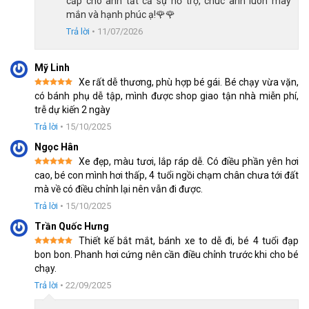
cấp cho anh tất cả sự hỗ trợ, chúc anh luôn may
Phanh gôm bánh trước: chỉ cần bóp nhẹ sẽ tạo ra phản 
mắn và hạnh phúc ạ!🌹🌹
ứng nhanh chóng, kiểm soát tốc độ chuyển động của vòng 
Trả lời
•
11/07/2026
bánh, thích hợp với lực tay của trẻ.
Phanh đùm bánh sau: liên kết với phanh trước mang đến 
Mỹ Linh
Xe rất dễ thương, phù hợp bé gái. Bé chạy vừa vặn,
sự ổn định và an toàn, ít bị ảnh hưởng bởi bụi bẩn, có tuổi 
Được xếp
có bánh phụ dễ tập, mình được shop giao tận nhà miễn phí,
hạng
5
5
thọ cao.
trễ dự kiến 2 ngày
sao
Trả lời
•
15/10/2025
Ngọc Hân
Xe đẹp, màu tươi, lắp ráp dễ. Có điều phần yên hơi
Được xếp
cao, bé con mình hơi thấp, 4 tuổi ngồi chạm chân chưa tới đất
hạng
5
5
mà về có điều chỉnh lại nên vẫn đi được.
sao
Trả lời
•
15/10/2025
Trần Quốc Hưng
Thiết kế bắt mắt, bánh xe to dễ đi, bé 4 tuổi đạp
Được xếp
bon bon. Phanh hơi cứng nên cần điều chỉnh trước khi cho bé
hạng
5
5
chạy.
sao
Trả lời
•
22/09/2025