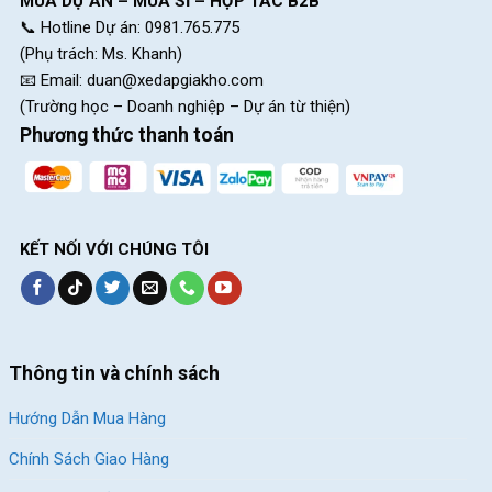
MUA DỰ ÁN – MUA SỈ – HỢP TÁC B2B
📞 Hotline Dự án: 0981.765.775
CH 4:
216A Đ. Độc Lập, P.Phú Thọ Hòa, HCM(Q.Tân Phú
(Phụ trách: Ms. Khanh)
cũ)
📧 Email:
duan@xedapgiakho.com
CH 5:
24 Nguyễn Thị Nhung, KĐT Vạn Phúc, P.Hiệp Bình,
(Trường học – Doanh nghiệp – Dự án từ thiện)
HCM (Q.Thủ Đức cũ)
Phương thức thanh toán
CH 6:
268 Nguyễn Thị Thập, P.Tân Hưng, HCM (Quận 7
cũ)
CH 7:
05 Nguyễn Trãi, P.Dĩ An, HCM (Dĩ An, Bình Dương
cũ)
KẾT NỐI VỚI CHÚNG TÔI
CH 8:
15 Phú Lợi, P.Phú Lợi, HCM (Thủ Dầu Một, Bình
Dương cũ)
Thông tin và chính sách
Hướng Dẫn Mua Hàng
SKU:
16jason
Chính Sách Giao Hàng
Thẻ:
Hợp Kim Thép