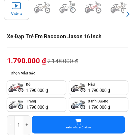
Video
Xe Đạp Trẻ Em Raccoon Jason 16 Inch
1.790.000
₫
2.148.000
₫
Chọn Màu Sắc
Đỏ
Nâu
1.790.000
₫
1.790.000
₫
Trắng
Xanh Dương
1.790.000
₫
1.790.000
₫
Xe Đạp Trẻ Em Raccoon Jason 16 Inch số lượng
THÊM VÀO GIỎ HÀNG