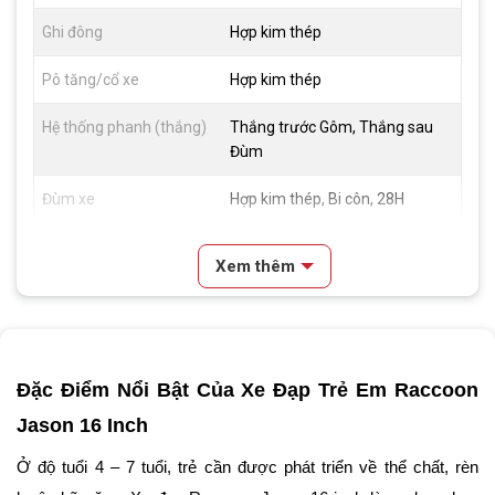
Ghi đông
Hợp kim thép
Pô tăng/cổ xe
Hợp kim thép
Hệ thống phanh (thắng)
Thắng trước Gôm, Thắng sau
Đùm
Đùm xe
Hợp kim thép, Bi côn, 28H
Vành xe
Hợp kim thép
Xem thêm
Lốp xe
16x2.125
Đùi đĩa
Hợp Kim Thép, Bi côn
Đặc Điểm Nổi Bật Của Xe Đạp Trẻ Em Raccoon 
Dĩa
1 tầng
Jason 16 Inch
Líp
1 tầng
Ở độ tuổi 4 – 7 tuổi, trẻ cần được phát triển về thể chất, rèn 
Kích thước
16 inch