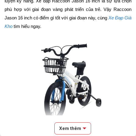
luyện kỹ năng. Xe đạp Raccoon Jason 16 inch là sự lựa chọn 
phù hợp với giai đoạn vàng phát triển của trẻ. Vậy Raccoon 
Yên
Da thể thao
Jason 16 inch có điểm gì tốt với giai đoạn này, cùng
 Xe Đạp Giá 
Cọc/cốt yên
Hợp kim thép
Kho
 tìm hiểu ngay.
Lưu ý
Thông số kỹ thuật có thể sẽ
được thay đổi từ nhà sản xuất
nhằm nâng cao chất lượng sản
phẩm
Xem thêm