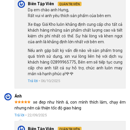
Biên Tập Viên
QUẢN TRỊ VIÊN
Dạ em chào anh Hưng,
Rất vui vì anh yêu thích sản phẩm của bên em.
Sử dụng kết hợp hai loại phanh gôm và phanh đùm giúp
đảm bảo sự an toàn cho bé
Xe Đạp Giá Kho luôn khẳng định cung cấp cho tất cả
khách hàng những sản phẩm chất lượng cao và tiết
kiệm chi phí nhất có thể. Sự hài lòng và khen ngợi
Sự kết hợp cả 2 loại phanh giúp trẻ có khả năng phản ứng 
của anh là khẳng định lớn nhất với bên em.
nhanh khi cần dừng xe, bố mẹ có thể yên tâm khi cho bé điều 
Nếu anh gặp bất kỳ vấn đề nào về sản phẩm trong
quá trình sử dụng, xin vui lòng liên hệ với dịch vụ
khiển xe một mình.
khách hàng 02899965775, Bên em sẽ tiếp tục cung
cấp cho anh tất cả sự hỗ trợ, chúc anh luôn may
Ghi đông và yên xe linh hoạt 
mắn và hạnh phúc ạ!🌹🌹
Trả lời
•
06/10/2025
Xe đạp Raccoon Jason 16 inch sử dụng loại ghi đông chữ U 
chắc chắn, tay cầm bọc su mềm giúp bé cầm nắm chắc, không 
Ánh
gây khó chịu, đau rát khi đạp xe lâu.
xe đep như hình á, con mình thích lắm, chạy êm
Được xếp
nhưng nên cải thiện tốc độ giao hàng
hạng
5
5
sao
Trả lời
•
22/09/2025
Biên Tập Viên
QUẢN TRỊ VIÊN