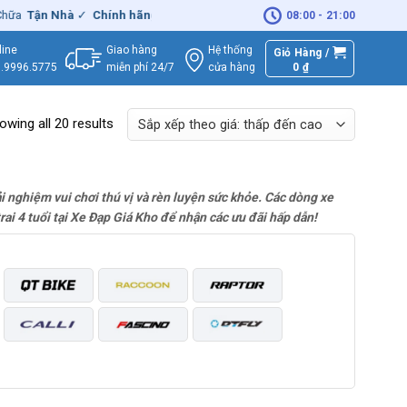
Tận Nhà
✓
Chính hãng
– Xuất
VAT
đầy đủ
|
🚚
Miễn phí
giao hàng - 
08:00 - 21:00
Giao hàng
Hệ thống
line
Giỏ Hàng /
miễn phí 24/7
0
₫
cửa hàng
.9996.5775
owing all 20 results
ải nghiệm vui chơi thú vị và rèn luyện sức khỏe. Các dòng xe
i 4 tuổi tại Xe Đạp Giá Kho để nhận các ưu đãi hấp dẫn!