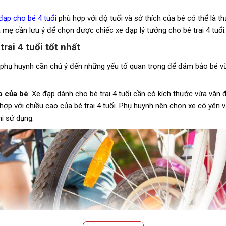
đạp cho bé 4 tuổi
phù hợp với độ tuổi và sở thích của bé có thể là t
mẹ cần lưu ý để chọn được chiếc xe đạp lý tưởng cho bé trai 4 tuổi.
rai 4 tuổi tốt nhất
i, phụ huynh cần chú ý đến những yếu tố quan trọng để đảm bảo bé vừ
o của bé
: Xe đạp dành cho bé trai 4 tuổi cần có kích thước vừa vặn
ợp với chiều cao của bé trai 4 tuổi. Phụ huynh nên chọn xe có yên và 
i sử dụng.