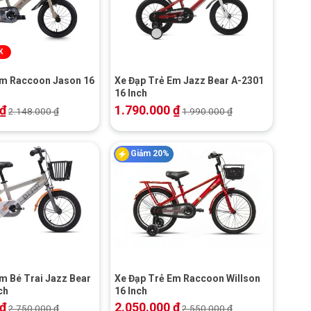
+
K
Em Raccoon Jason 16
Xe Đạp Trẻ Em Jazz Bear A-2301
16 Inch
₫
1.790.000
₫
2.148.000
₫
1.990.000
₫
Giảm 20%
+
m Bé Trai Jazz Bear
Xe Đạp Trẻ Em Raccoon Willson
ch
16 Inch
₫
2.050.000
₫
2.750.000
₫
2.550.000
₫