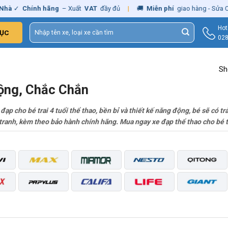
✓
Chính hãng
– Xuất
VAT
đầy đủ
|
🚚
Miễn phí
giao hàng - Sửa Chữa
Tìm
Hot
ỤC
kiếm:
028
Sh
Động, Chắc Chắn
đạp cho bé trai 4 tuổi thể thao, bền bỉ và thiết kế năng động, bé sẽ có tr
ranh, kèm theo bảo hành chính hãng. Mua ngay xe đạp thể thao cho bé tra