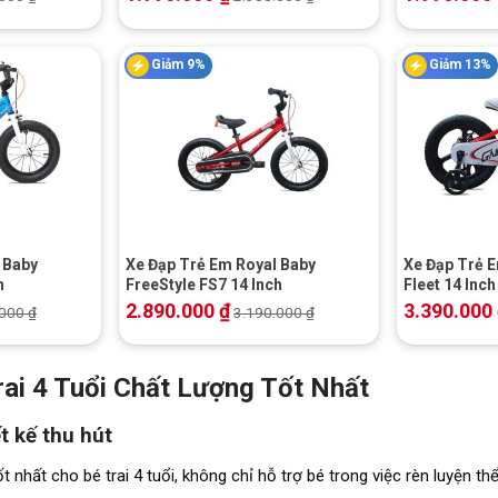
Giảm 9%
Giảm 13%
+
+
 Baby
Xe Đạp Trẻ Em Royal Baby
Xe Đạp Trẻ 
h
FreeStyle FS7 14 Inch
Fleet 14 Inch
2.890.000
₫
3.390.000
.000
₫
3.190.000
₫
ai 4 Tuổi Chất Lượng Tốt Nhất
ết kế thu hút
 nhất cho bé trai 4 tuổi, không chỉ hỗ trợ bé trong việc rèn luyện th