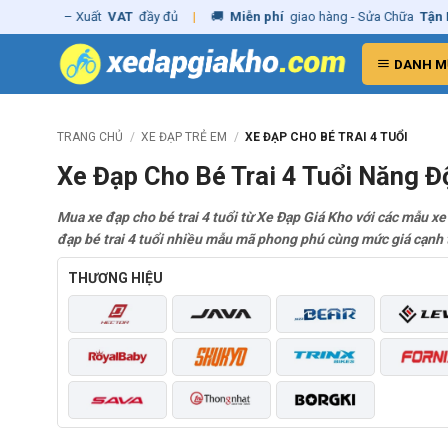
Skip
hãng
– Xuất
VAT
đầy đủ
|
🚚
Miễn phí
giao hàng - Sửa Chữa
Tận Nhà
to
content
DANH M
TRANG CHỦ
/
XE ĐẠP TRẺ EM
/
XE ĐẠP CHO BÉ TRAI 4 TUỔI
Xe Đạp Cho Bé Trai 4 Tuổi Năng 
Mua xe đạp cho bé trai 4 tuổi từ Xe Đạp Giá Kho với các mẫu xe 
đạp bé trai 4 tuổi nhiều mẫu mã phong phú cùng mức giá cạnh t
THƯƠNG HIỆU