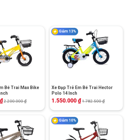
Giảm 13%
+
m Bé Trai Max Bike
Xe Đạp Trẻ Em Bé Trai Hector
Inch
Polo 14 Inch
₫
1.550.000
₫
2.200.000
₫
1.782.500
₫
Giảm 10%