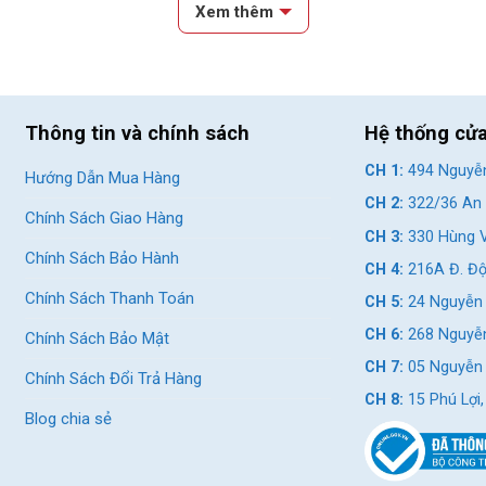
Xem thêm
Thông tin và chính sách
Hệ thống cử
CH 1:
494 Nguyễn
Hướng Dẫn Mua Hàng
CH 2:
322/36 An 
Chính Sách Giao Hàng
CH 3:
330 Hùng V
Chính Sách Bảo Hành
CH 4:
216A Đ. Độ
Chính Sách Thanh Toán
CH 5:
24 Nguyễn 
CH 6:
268 Nguyễn
Chính Sách Bảo Mật
CH 7:
05 Nguyễn T
Chính Sách Đổi Trả Hàng
CH 8:
15 Phú Lợi
Blog chia sẻ