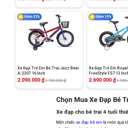
Giảm 23%
Giảm 10%
+
+
Xe Đạp Trẻ Em Bé Trai Jazz Bear
Xe Đạp Trẻ Em Royal
A-2307 16 Inch
FreeStyle FS7 12 Inc
2.090.000
₫
2.690.000
₫
2.700.000
₫
2.990
Chọn Mua Xe Đạp Bé Tr
Xe đạp cho bé trai 4 tuổi thi
Một chiếc
xe đạp trẻ em
là món quà tốt