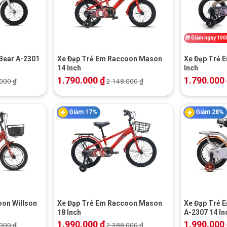
+
+
🎁
Giảm ngay 100
Bear A-2301
Xe Đạp Trẻ Em Raccoon Mason
Xe Đạp Trẻ 
14 Inch
Inch
1.790.000
₫
1.790.000
.000
₫
2.148.000
₫
Giảm 17%
Giảm 28%
+
+
oon Willson
Xe Đạp Trẻ Em Raccoon Mason
Xe Đạp Trẻ E
18 Inch
A-2307 14 In
1.990.000
₫
1.990.000
.000
₫
2.388.000
₫