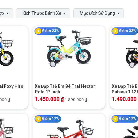
ợp
Kích Thước Bánh Xe
Mục Đích Sử Dụng
Giảm 23%
Giảm 32%
+
+
ai Foxy Hiro
Xe Đạp Trẻ Em Bé Trai Hector
Xe Đạp Trẻ E
Polo 12 Inch
Subasa 1 12 
1.450.000
₫
1.490.000
.000
₫
1.890.000
₫
Giảm 17%
Giảm 17%