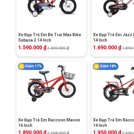
+
+
Xe Đạp Trẻ Em Bé Trai Max Bike
Xe Đạp Trẻ Em Jazz 
Subasa 2 14 Inch
14 Inch
1.590.000
₫
1.690.000
₫
2.400.000
₫
1.890
Giảm 17%
Giảm 18%
+
+
Xe Đạp Trẻ Em Raccoon Mason
Xe Đạp Trẻ Em Racc
16 Inch
14 Inch
1.890.000
₫
1.950.000
₫
2.268.000
₫
2.390