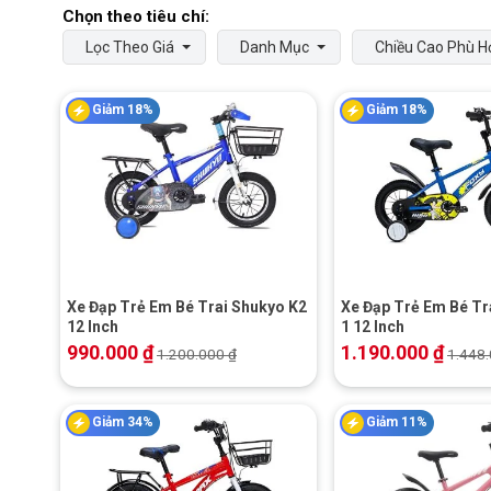
Lọc Theo Giá
Danh Mục
Chiều Cao Phù H
Giảm 18%
Giảm 18%
+
+
Xe Đạp Trẻ Em Bé Trai Shukyo K2
Xe Đạp Trẻ Em Bé Tr
12 Inch
1 12 Inch
990.000
₫
1.190.000
₫
1.200.000
₫
1.448
Giảm 34%
Giảm 11%