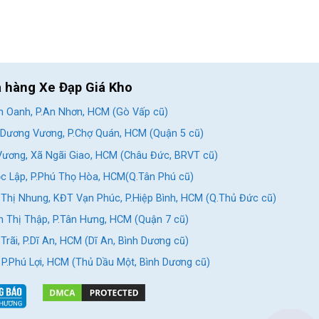
a hàng Xe Đạp Giá Kho
 Oanh, P.An Nhơn, HCM (Gò Vấp cũ)
Dương Vương, P.Chợ Quán, HCM (Quận 5 cũ)
ương, Xã Ngãi Giao, HCM (Châu Đức, BRVT cũ)
c Lập, P.Phú Thọ Hòa, HCM(Q.Tân Phú cũ)
Thị Nhung, KĐT Vạn Phúc, P.Hiệp Bình, HCM (Q.Thủ Đức cũ)
 Thị Thập, P.Tân Hưng, HCM (Quận 7 cũ)
rãi, P.Dĩ An, HCM (Dĩ An, Bình Dương cũ)
, P.Phú Lợi, HCM (Thủ Dầu Một, Bình Dương cũ)