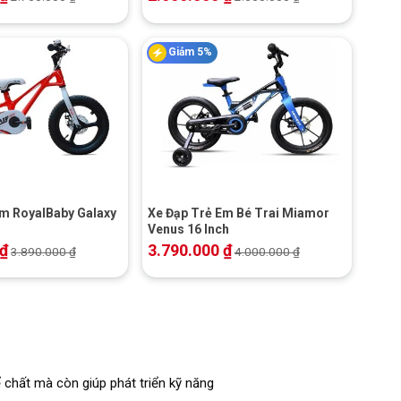
Giảm 5%
+
Em RoyalBaby Galaxy
Xe Đạp Trẻ Em Bé Trai Miamor
Venus 16 Inch
₫
3.790.000
₫
3.890.000
₫
4.000.000
₫
ể chất mà còn giúp phát triển kỹ năng