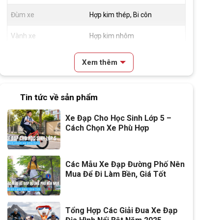
Đùm xe
Hợp kim thép, Bi côn
Vành xe
Hợp kim nhôm
Lốp xe
14x2.125
Xem thêm
Đùi đĩa
Hợp kim thép, Bi côn
Tin tức về sản phẩm
Dĩa
1 Tầng
Xe Đạp Cho Học Sinh Lớp 5 –
Trọng lượng xe
8.7kg
Cách Chọn Xe Phù Hợp
Trọng lượng thùng
10.2kg-84x19x41
Yên
XAMING
Các Mẫu Xe Đạp Đường Phố Nên
Mua Để Đi Làm Bền, Giá Tốt
Cọc/cốt yên
Hợp kim thép
Chiều cao phù hợp
Từ 90cm - 1m10
Tổng Hợp Các Giải Đua Xe Đạp