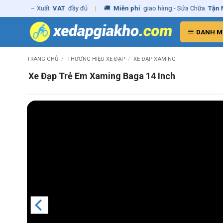
Skip
ãng
– Xuất
VAT
đầy đủ
|
🚚
Miễn phí
giao hàng - Sửa Chữa
Tận Nhà
to
content
DANH M
TRANG CHỦ
/
THƯƠNG HIỆU XE ĐẠP
/
XE ĐẠP XAMING
Xe Đạp Trẻ Em Xaming Baga 14 Inch