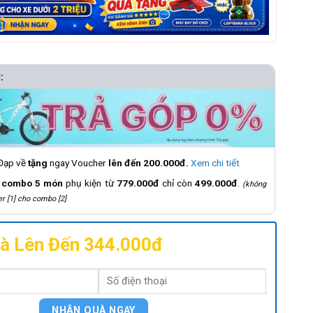
:
 Đạp về
tặng
ngay Voucher
lên đến 200.000đ.
Xem chi tiết
á
combo 5 món
phụ kiện từ
779.000đ
chỉ còn
499.000đ
.
(không
r [1] cho combo [2]
à Lên Đến 344.000đ