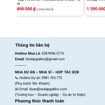
đệm bên trong và được bọc da cao cấp giúp nâng đỡ, tạo cả
Inch
1.890.000
₫
1.390.00
2.500.000
₫
Phần chốt được trang bị ở yên xe giúp bố mẹ có thể tăng c
Tốc độ được kiểm soát tối ưu nhờ bộ phanh h
Thông tin liên hệ
Hotline Mua Lẻ:
028.9996.5775
Email:
Xedapgiakho@gmail.com
MUA DỰ ÁN – MUA SỈ – HỢP TÁC B2B
📞 Hotline Dự án: 0981.765.775
(Phụ trách: Ms. Khanh)
📧 Email:
duan@xedapgiakho.com
(Trường học – Doanh nghiệp – Dự án từ thiện)
Phương thức thanh toán