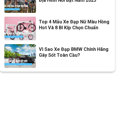
Địa Hình Nổi Bật Năm 2025
Lưu ý
Thông số kỹ thuật có thể sẽ
được thay đổi từ nhà sản xuất
nhằm nâng cao chất lượng
Top 4 Mẫu Xe Đạp Nữ Màu Hồng
sản phẩm
Hot Và 8 Bí Kíp Chọn Chuẩn
Vì Sao Xe Đạp BMW Chính Hãng
Gây Sốt Toàn Cầu?