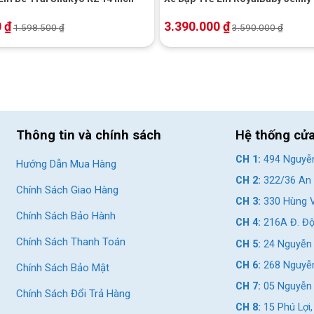
m giác êm ái khi ngồi.
0
₫
3.390.000
₫
1.598.500
₫
3.590.000
₫
hỉnh để phù hợp với chiều cao của bé nhà mình.
iện đại
Thông tin và chính sách
Hệ thống cử
CH 1:
494 Nguyễn
Hướng Dẫn Mua Hàng
CH 2:
322/36 An 
Chính Sách Giao Hàng
CH 3:
330 Hùng V
Chính Sách Bảo Hành
CH 4:
216A Đ. Độ
Chính Sách Thanh Toán
CH 5:
24 Nguyễn 
CH 6:
268 Nguyễn
Chính Sách Bảo Mật
CH 7:
05 Nguyễn T
Chính Sách Đổi Trả Hàng
CH 8:
15 Phú Lợi