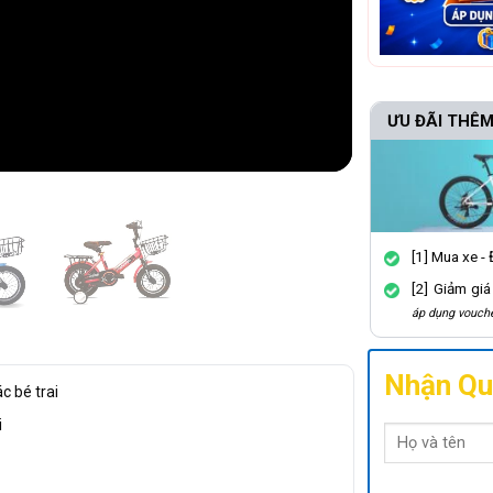
ƯU ĐÃI THÊM
[1] Mua xe -
[2] Giảm gi
áp dụng vouche
Nhận Qu
c bé trai
i