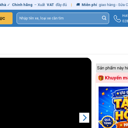
✓
Chính hãng
– Xuất
VAT
đầy đủ
|
🚚
Miễn phí
giao hàng - Sửa Chữa
Tìm
Hot
ỤC
kiếm:
028
Sản phẩm này hi
Khuyến mã