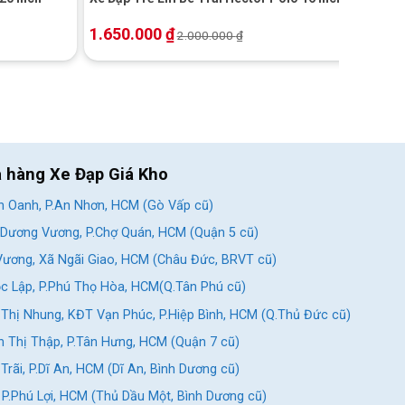
1.650.000
₫
2.000.000
₫
a hàng Xe Đạp Giá Kho
 Oanh, P.An Nhơn, HCM (Gò Vấp cũ)
Dương Vương, P.Chợ Quán, HCM (Quận 5 cũ)
ương, Xã Ngãi Giao, HCM (Châu Đức, BRVT cũ)
c Lập, P.Phú Thọ Hòa, HCM(Q.Tân Phú cũ)
Thị Nhung, KĐT Vạn Phúc, P.Hiệp Bình, HCM (Q.Thủ Đức cũ)
 Thị Thập, P.Tân Hưng, HCM (Quận 7 cũ)
rãi, P.Dĩ An, HCM (Dĩ An, Bình Dương cũ)
, P.Phú Lợi, HCM (Thủ Dầu Một, Bình Dương cũ)