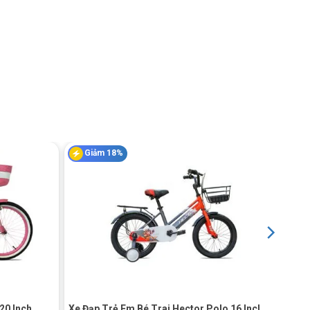
Giảm 18%
+
20 Inch
Xe Đạp Trẻ Em Bé Trai Hector Polo 16 Inch