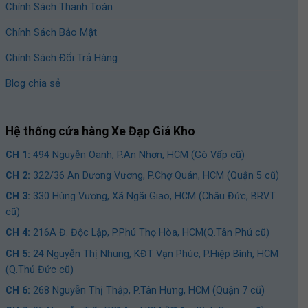
Chính Sách Thanh Toán
tin giá cụ thể hơn, xin vui lòng gọi hotline của Xe Đạp Giá
Kho).
Chính Sách Bảo Mật
Xe đạp có bánh phụ 2 bên
Chính Sách Đổi Trả Hàng
Xe đạp có bánh phụ hai bên là một lựa chọn dành cho những
Blog chia sẻ
bé đã quen với xe đạp cân bằng hoặc xe 3 bánh. Xe đạp trẻ
em 3-5 tuổi có bánh phụ thiết kế tặng kèm thêm hai bánh phụ
hai bên, đảm bảo xe luôn ở trạng thái thăng bằng.
Hệ thống cửa hàng Xe Đạp Giá Kho
CH 1:
494 Nguyễn Oanh, P.An Nhơn, HCM (Gò Vấp cũ)
CH 2:
322/36 An Dương Vương, P.Chợ Quán, HCM (Quận 5 cũ)
CH 3:
330 Hùng Vương, Xã Ngãi Giao, HCM (Châu Đức, BRVT
cũ)
CH 4:
216A Đ. Độc Lập, P.Phú Thọ Hòa, HCM(Q.Tân Phú cũ)
CH 5:
24 Nguyễn Thị Nhung, KĐT Vạn Phúc, P.Hiệp Bình, HCM
(Q.Thủ Đức cũ)
CH 6:
268 Nguyễn Thị Thập, P.Tân Hưng, HCM (Quận 7 cũ)