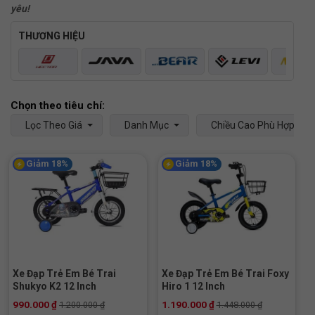
yêu!
THƯƠNG HIỆU
Lọc Theo Giá
Danh Mục
Chiều Cao Phù Hợp
Giảm 18%
Giảm 18%
Xe Đạp Trẻ Em Bé Trai
Xe Đạp Trẻ Em Bé Trai Foxy
Shukyo K2 12 Inch
Hiro 1 12 Inch
990.000
₫
1.190.000
₫
1.200.000
₫
1.448.000
₫