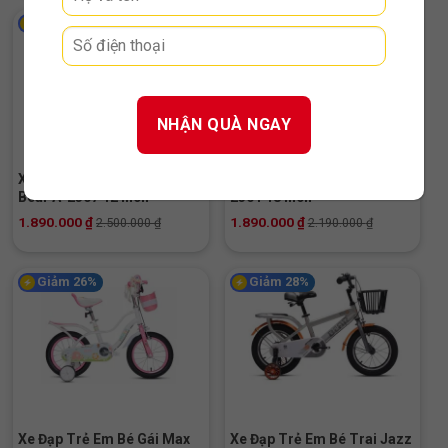
Giảm 24%
Giảm 14%
Xe Đạp Trẻ Em Bé Trai Jazz
Xe Đạp Trẻ Em Jazz Bear A-
Bear A-2307 12 Inch
2301 18 Inch
1.890.000
₫
1.890.000
₫
2.500.000
₫
2.190.000
₫
Giảm 26%
Giảm 28%
Xe Đạp Trẻ Em Bé Gái Max
Xe Đạp Trẻ Em Bé Trai Jazz