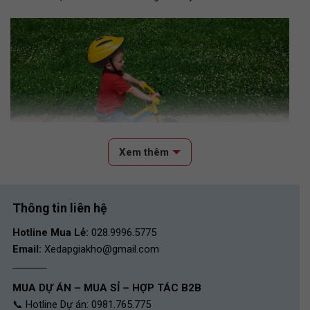
Xem thêm
Thông tin liên hệ
Xe đạp thăng bằng cho bé 3-5 tuổi
Hotline Mua Lẻ:
028.9996.5775
Email:
Xedapgiakho@gmail.com
Khi đã đi được xe đạp cân bằng thì sẽ là bước giúp bé xây
dựng nền tảng vững chắc trước khi chuyển sang xe đạp có
bàn đạp. Xe đạp cân bằng thường có trọng lượng nhẹ, khung
MUA DỰ ÁN – MUA SỈ – HỢP TÁC B2B
xe thấp, kích thước bánh từ 12 đến 14 inch.
📞 Hotline Dự án: 0981.765.775