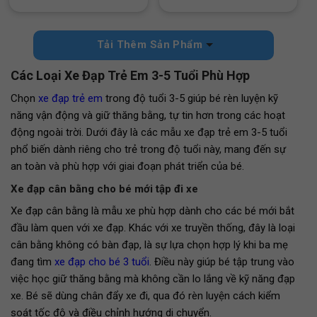
Tải Thêm Sản Phẩm
Các Loại Xe Đạp Trẻ Em 3-5 Tuổi Phù Hợp
Chọn
xe đạp trẻ em
trong độ tuổi 3-5 giúp bé rèn luyện kỹ
năng vận động và giữ thăng bằng, tự tin hơn trong các hoạt
động ngoài trời. Dưới đây là các mẫu xe đạp trẻ em 3-5 tuổi
phổ biến dành riêng cho trẻ trong độ tuổi này, mang đến sự
an toàn và phù hợp với giai đoạn phát triển của bé.
Xe đạp cân bằng cho bé mới tập đi xe
Xe đạp cân bằng là mẫu xe phù hợp dành cho các bé mới bắt
đầu làm quen với xe đạp. Khác với xe truyền thống, đây là loại
cân bằng không có bàn đạp, là sự lựa chọn hợp lý khi ba mẹ
đang tìm
xe đạp cho bé 3 tuổi
. Điều này giúp bé tập trung vào
việc học giữ thăng bằng mà không cần lo lắng về kỹ năng đạp
xe. Bé sẽ dùng chân đẩy xe đi, qua đó rèn luyện cách kiểm
soát tốc độ và điều chỉnh hướng di chuyển.