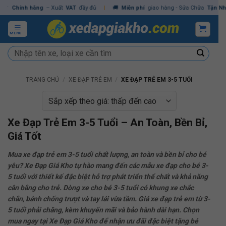
Skip
ính hãng
– Xuất
VAT
đầy đủ
|
🚚
Miễn phí
giao hàng - Sửa Chữa
Tận Nhà
✓
Ch
to
content
MENU
Tìm
kiếm:
TRANG CHỦ
/
XE ĐẠP TRẺ EM
/
XE ĐẠP TRẺ EM 3-5 TUỔI
Xe Đạp Trẻ Em 3-5 Tuổi – An Toàn, Bền Bỉ,
Giá Tốt
Mua xe đạp trẻ em 3-5 tuổi chất lượng, an toàn và bền bỉ cho bé
yêu? Xe Đạp Giá Kho tự hào mang đến các mẫu xe đạp cho bé 3-
5 tuổi với thiết kế đặc biệt hỗ trợ phát triển thể chất và khả năng
cân bằng cho trẻ. Dòng xe cho bé 3-5 tuổi có khung xe chắc
chắn, bánh chống trượt và tay lái vừa tầm. Giá xe đạp trẻ em từ 3-
5 tuổi phải chăng, kèm khuyến mãi và bảo hành dài hạn. Chọn
mua ngay tại Xe Đạp Giá Kho để nhận ưu đãi đặc biệt tặng bé