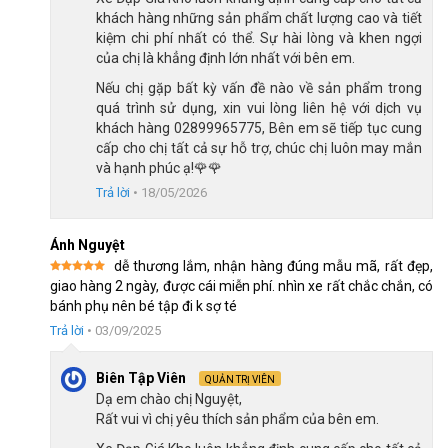
Xe đạp trẻ em Thống Nhất Batman 12 Inch được trang bị bánh
khách hàng những sản phẩm chất lượng cao và tiết
xe làm từ cao su cao cấp, dày dặn với kích thước 12 inch lý
kiệm chi phí nhất có thể. Sự hài lòng và khen ngợi
tưởng cho các bé có chiều cao từ 85 đến 105 cm. Thiết kế
của chị là khẳng định lớn nhất với bên em.
bánh xe có gai và rãnh sâu trên bề mặt lốp giúp tăng cường độ
Nếu chị gặp bất kỳ vấn đề nào về sản phẩm trong
bám đường, đảm bảo bé di chuyển an toàn và thoải mái trên
quá trình sử dụng, xin vui lòng liên hệ với dịch vụ
nhiều loại địa hình khác nhau.
khách hàng 02899965775, Bên em sẽ tiếp tục cung
cấp cho chị tất cả sự hỗ trợ, chúc chị luôn may mắn
Đặc biệt, hai bánh phụ chắc chắn sẽ là món đồ đồng hành tuyệt
và hạnh phúc ạ!🌹🌹
vời trong giai đoạn bé tập làm quen với xe đạp, giúp giữ thăng
Trả lời
•
18/05/2026
bằng và tránh những ngày tập đầu tiên không bị ngã. Khi bé đã
tự tin hơn, ba mẹ có thể tháo rời bánh phụ một cách dễ dàng
Ánh Nguyệt
để bé thử sức nhiều con đường mới.
dễ thương lắm, nhận hàng đúng mẫu mã, rất đẹp,
Được xếp
giao hàng 2 ngày, được cái miễn phí. nhìn xe rất chắc chắn, có
hạng
5
5
Bánh phụ giúp bé giữ thăng bằng tốt
bánh phụ nên bé tập đi k sợ té
sao
Trả lời
•
03/09/2025
Thương Hiệu Xe Trẻ Em Thống Nhất Uy Tín
Biên Tập Viên
QUẢN TRỊ VIÊN
Thống Nhất
l
à thương hiệu xe đạp đến từ Việt Nam. Sứ mệnh
Dạ em chào chị Nguyệt,
nâng tầm giá trị “Made in Việt Nam” hãng xe đạp Thống Nhất đã
Rất vui vì chị yêu thích sản phẩm của bên em.
cải tiến và không ngừng đưa ra thị trường với nhiều dòng xe bắt