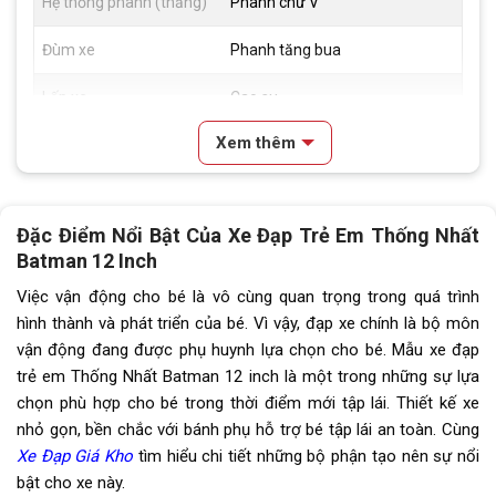
Hệ thống phanh (thắng)
Phanh chữ V
Đùm xe
Phanh tăng bua
Lốp xe
Cao su
Xem thêm
Tăng tốc sau (Gạt líp)
16 răng
Đùi đĩa
Hợp Kim Thép
Đặc Điểm Nổi Bật Của Xe Đạp Trẻ Em Thống Nhất
Sên (xích)
70
Batman 12 Inch
Kích thước
12 inch
Việc vận động cho bé là vô cùng quan trọng trong quá trình
hình thành và phát triển của bé. Vì vậy, đạp xe chính là bộ môn
Trọng lượng thùng
11,5kg
vận động đang được phụ huynh lựa chọn cho bé. Mẫu xe đạp
trẻ em Thống Nhất Batman 12 inch là một trong những sự lựa
Yên
Yên da
chọn phù hợp cho bé trong thời điểm mới tập lái. Thiết kế xe
nhỏ gọn, bền chắc với bánh phụ hỗ trợ bé tập lái an toàn. Cùng
Cọc/cốt yên
250mm, Thép
Xe Đạp Giá Kho
tìm hiểu chi tiết những bộ phận tạo nên sự nổi
Lưu ý
Thông số kỹ thuật có thể sẽ
bật cho xe này.