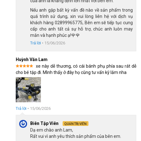
của anh là khẳng định lớn nhất với bên em.
Hệ thống phanh an toàn
Nếu anh gặp bất kỳ vấn đề nào về sản phẩm trong
Chiếc xe đạp trẻ em Thống Nhất Batman 12 Inch được trang bị
quá trình sử dụng, xin vui lòng liên hệ với dịch vụ
hệ thống phanh V chuyên dụng, nổi tiếng với khả năng phanh
khách hàng 02899965775, Bên em sẽ tiếp tục cung
cao và sử dụng dễ dàng. Với hệ thống này, bé có thể dừng xe
cấp cho anh tất cả sự hỗ trợ, chúc anh luôn may
một cách an toàn và nhanh chóng trong mọi tình huống, giúp
mắn và hạnh phúc ạ!🌹🌹
bé an toàn hơn trong quá trình luyện tập. Đồng thời, vành xe
Trả lời
•
15/06/2026
được chế tạo từ thép cứng cáp, chịu lực tốt, mang lại sự ổn
định tuyệt vời và khả năng giảm xóc hiệu quả trên những đoạn
Huỳnh Văn Lam
đường gồ ghề, giúp bé luôn có những chuyến đi suôn sẻ.
xe này dễ thương, có cái bánh phụ phía sau rát dễ
Được xếp
cho bé tập đi. Mình thấy ở đây họ cũng tư vấn kỹ lắm nha
hạng
5
5
sao
Hệ thống phanh gôm đảm bảo độ an toàn cao cho bé
Yên xe và các phụ kiện đi kèm
Trả lời
•
15/06/2026
Biên Tập Viên
QUẢN TRỊ VIÊN
Dạ em chào anh Lam,
Rất vui vì anh yêu thích sản phẩm của bên em.