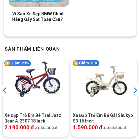
Vì Sao Xe Đạp BMW Chính
Hãng Gây Sốt Toàn Cầu?
SẢN PHẨM LIÊN QUAN
Giảm 23%
Giảm 13%
Xe Đạp Trẻ Em Bé Trai Jazz
Xe Đạp Trẻ Em Bé Gái Shukyo
Bear A-2307 18 Inch
S3 16 Inch
2.190.000
₫
1.590.000
₫
2.850.000
₫
1.828.500
₫