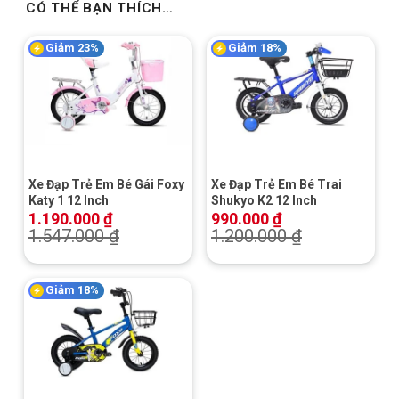
CÓ THỂ BẠN THÍCH…
Giảm 23%
Giảm 18%
Xe Đạp Trẻ Em Bé Gái Foxy
Xe Đạp Trẻ Em Bé Trai
Katy 1 12 Inch
Shukyo K2 12 Inch
1.190.000
₫
990.000
₫
1.547.000
₫
1.200.000
₫
Giảm 18%