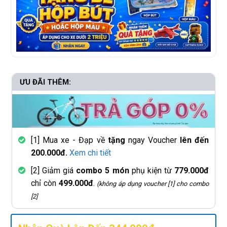
ƯU ĐÃI THÊM:
[1] Mua xe - Đạp về
tặng
ngay Voucher
lên đến
200.000đ.
Xem chi tiết
[2] Giảm giá
combo 5 món
phụ kiện từ
779.000đ
chỉ còn
499.000đ
.
(không áp dụng voucher [1] cho combo
[2]