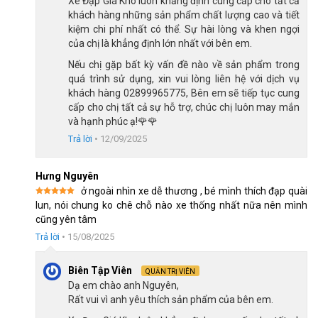
Xe Đạp Giá Kho luôn khẳng định cung cấp cho tất cả
mắt, bền bỉ với thời gian. Vì vậy, hãng xe đã ngày càng chiếm
khách hàng những sản phẩm chất lượng cao và tiết
được lòng tin của nhiều người dân với mức giá cạnh tranh và
kiệm chi phí nhất có thể. Sự hài lòng và khen ngợi
chất lượng tốt.
của chị là khẳng định lớn nhất với bên em.
Lời Kết
Nếu chị gặp bất kỳ vấn đề nào về sản phẩm trong
quá trình sử dụng, xin vui lòng liên hệ với dịch vụ
Xe đạp trẻ em Thống Nhất Batman 12 Inch không chỉ là một
khách hàng 02899965775, Bên em sẽ tiếp tục cung
phương tiện di chuyển, mà còn là người bạn đồng hành lý
cấp cho chị tất cả sự hỗ trợ, chúc chị luôn may mắn
và hạnh phúc ạ!🌹🌹
tưởng, mở ra thế giới phiêu lưu đầy hứng khởi cho bé. Xe có
Trả lời
•
12/09/2025
khung sườn thép bền bỉ và thiết kế ấn tượng lấy cảm hứng từ
người dơi mạnh mẽ, chiếc xe mang đến những giờ phút vui chơi
vận động thật ý nghĩa. Đừng quên đến ngay Xe Đạp Giá Kho để
Hưng Nguyên
được sỡ hữu các sản phẩm chất lượng và nhận được
các ưu
ở ngoài nhìn xe dễ thương , bé mình thích đạp quài
Được xếp
lun, nói chung ko chê chỗ nào xe thống nhất nữa nên mình
đãi hấp dẫn
nhé!
hạng
5
5
cũng yên tâm
sao
Xem thêm
các mẫu xe đạp trẻ em
Trả lời
•
15/08/2025
Giảm 10%
Giảm 10%
Biên Tập Viên
QUẢN TRỊ VIÊN
Dạ em chào anh Nguyên,
Rất vui vì anh yêu thích sản phẩm của bên em.