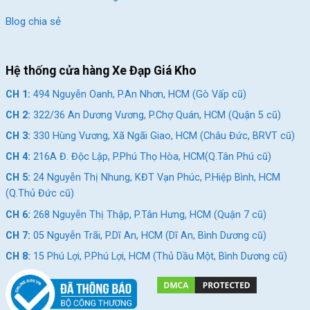
Blog chia sẻ
Hệ thống cửa hàng Xe Đạp Giá Kho
CH 1:
494 Nguyễn Oanh, P.An Nhơn, HCM (Gò Vấp cũ)
CH 2:
322/36 An Dương Vương, P.Chợ Quán, HCM (Quận 5 cũ)
CH 3:
330 Hùng Vương, Xã Ngãi Giao, HCM (Châu Đức, BRVT cũ)
CH 4:
216A Đ. Độc Lập, P.Phú Thọ Hòa, HCM(Q.Tân Phú cũ)
CH 5:
24 Nguyễn Thị Nhung, KĐT Vạn Phúc, P.Hiệp Bình, HCM
(Q.Thủ Đức cũ)
CH 6:
268 Nguyễn Thị Thập, P.Tân Hưng, HCM (Quận 7 cũ)
CH 7:
05 Nguyễn Trãi, P.Dĩ An, HCM (Dĩ An, Bình Dương cũ)
CH 8:
15 Phú Lợi, P.Phú Lợi, HCM (Thủ Dầu Một, Bình Dương cũ)