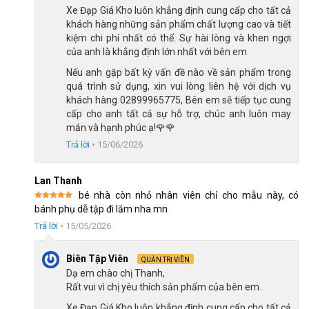
Xe Đạp Giá Kho luôn khẳng định cung cấp cho tất cả
khách hàng những sản phẩm chất lượng cao và tiết
kiệm chi phí nhất có thể. Sự hài lòng và khen ngợi
của anh là khẳng định lớn nhất với bên em.
Nếu anh gặp bất kỳ vấn đề nào về sản phẩm trong
quá trình sử dụng, xin vui lòng liên hệ với dịch vụ
khách hàng 02899965775, Bên em sẽ tiếp tục cung
cấp cho anh tất cả sự hỗ trợ, chúc anh luôn may
mắn và hạnh phúc ạ!🌹🌹
Yên xe và tấm chắn bùn chắc chắn
Trả lời
•
15/06/2026
Yên xe đạp trẻ em Thống Nhất Batman 12 Inch được thiết kế
Lan Thanh
êm ái mang lại cảm giác thoải mái nhất cho bé. Lớp đệm dày
bé nhà còn nhỏ nhân viên chỉ cho mẫu này, có
dặn kết hợp cùng chất liệu thoáng khí cao cấp giúp bé luôn dễ
Được xếp
bánh phụ dễ tập đi lắm nha mn
hạng
5
5
chịu dù đạp xe trong thời gian dài hay vào những ngày hè nóng
sao
Trả lời
•
15/05/2026
bức. Cọc yên xe có thể điều chỉnh độ cao linh hoạt cho phép
bạn dễ dàng tùy chỉnh theo sự phát triển của bé, đảm bảo chiếc
Biên Tập Viên
QUẢN TRỊ VIÊN
xe luôn vừa vặn và thoải mái trong nhiều năm.
Dạ em chào chị Thanh,
Rất vui vì chị yêu thích sản phẩm của bên em.
Bánh cao su với độ bám đường tốt
Xe Đạp Giá Kho luôn khẳng định cung cấp cho tất cả