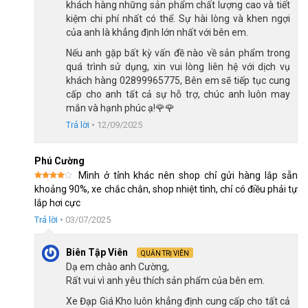
khách hàng những sản phẩm chất lượng cao và tiết
kiệm chi phí nhất có thể. Sự hài lòng và khen ngợi
CH 5:
24 Nguyễn Thị Nhung, KĐT Vạn Phúc, P.Hiệp Bình,
của anh là khẳng định lớn nhất với bên em.
HCM (Q.Thủ Đức cũ)
Nếu anh gặp bất kỳ vấn đề nào về sản phẩm trong
CH 6:
268 Nguyễn Thị Thập, P.Tân Hưng, HCM (Quận 7
quá trình sử dụng, xin vui lòng liên hệ với dịch vụ
cũ)
khách hàng 02899965775, Bên em sẽ tiếp tục cung
cấp cho anh tất cả sự hỗ trợ, chúc anh luôn may
CH 7:
05 Nguyễn Trãi, P.Dĩ An, HCM (Dĩ An, Bình Dương
mắn và hạnh phúc ạ!🌹🌹
cũ)
Trả lời
•
12/09/2025
CH 8:
15 Phú Lợi, P.Phú Lợi, HCM (Thủ Dầu Một, Bình
Dương cũ)
Phú Cường
Mình ở tỉnh khác nên shop chỉ gửi hàng lắp sẵn
SKU:
12Batman
Được
khoảng 90%, xe chắc chắn, shop nhiệt tình, chỉ có điều phải tự
xếp
Thẻ:
Hợp Kim Thép
lắp hơi cực
hạng
4
5 sao
Trả lời
•
03/07/2025
Biên Tập Viên
QUẢN TRỊ VIÊN
Dạ em chào anh Cường,
Rất vui vì anh yêu thích sản phẩm của bên em.
Xe Đạp Giá Kho luôn khẳng định cung cấp cho tất cả