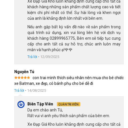
Xe Đạp Giá Kho luôn khẳng định cung cấp cho tất cả
khách hàng những sản phẩm chất lượng cao và tiết
kiệm chi phí nhất có thể. Sự hài lòng và khen ngợi
của anh là khẳng định lớn nhất với bên em.
Nếu anh gặp bất kỳ vấn đề nào về sản phẩm trong
Xe Đạp Địa Hình Trẻ Em QT
Xe Đạp Địa Hình Trẻ Em QT
quá trình sử dụng, xin vui lòng liên hệ với dịch vụ
Bike QT122 22 Inch
Bike QT120 20 Inch
khách hàng 02899965775, Bên em sẽ tiếp tục cung
2.790.000
₫
2.690.000
₫
cấp cho anh tất cả sự hỗ trợ, chúc anh luôn may
3.100.000
₫
3.000.000
₫
mắn và hạnh phúc ạ!🌹🌹
Trả lời
•
12/09/2025
Địa Chỉ Các Cửa Hàng Xe Đạp Giá Kho:
Nguyễn Tú
con trai mình thích siêu nhân nên mua cho bé chiếc
CH 1:
494 Nguyễn Oanh, P.An Nhơn, HCM (Gò Vấp cũ)
Được xếp
xe Batman, xe đẹp, có bánh phụ cho bé dễ đi
hạng
5
5
CH 2:
322/36 An Dương Vương, P.Chợ Quán, HCM (Quận
sao
Trả lời
•
14/08/2025
5 cũ)
CH 3:
330 Hùng Vương, Xã Ngãi Giao, HCM (Châu Đức,
Biên Tập Viên
QUẢN TRỊ VIÊN
Dạ em chào anh Tú,
BRVT cũ)
Rất vui vì anh yêu thích sản phẩm của bên em.
CH 4:
216A Đ. Độc Lập, P.Phú Thọ Hòa, HCM(Q.Tân Phú
Xe Đạp Giá Kho luôn khẳng định cung cấp cho tất cả
cũ)