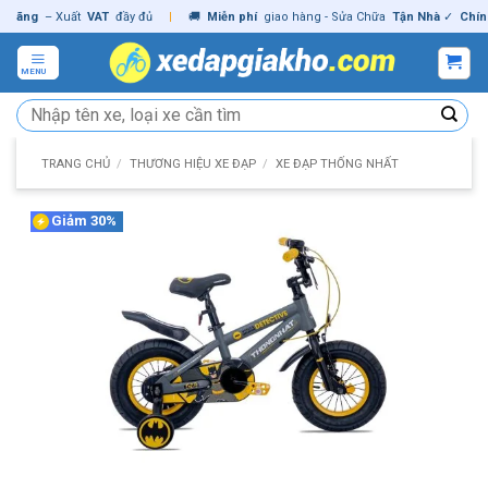
Skip
g
– Xuất
VAT
đầy đủ
|
🚚
Miễn phí
giao hàng - Sửa Chữa
Tận Nhà
✓
Chính hãn
to
content
MENU
Tìm
kiếm:
TRANG CHỦ
/
THƯƠNG HIỆU XE ĐẠP
/
XE ĐẠP THỐNG NHẤT
Giảm 30%