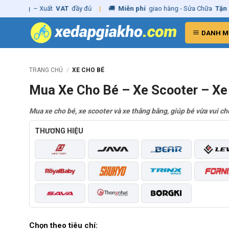
Skip
hãng
– Xuất
VAT
đầy đủ
|
🚚
Miễn phí
giao hàng - Sửa Chữa
Tận Nhà
to
content
DANH M
TRANG CHỦ
/
XE CHO BÉ
Mua Xe Cho Bé – Xe Scooter – X
Mua xe cho bé, xe scooter và xe thăng bằng, giúp bé vừa vui ch
THƯƠNG HIỆU