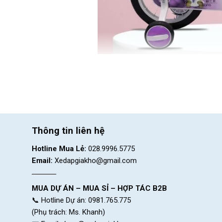
Thông tin liên hệ
Hotline Mua Lẻ:
028.9996.5775
Email:
Xedapgiakho@gmail.com
Xe cho bé đa dạng mẫu mã
MUA DỰ ÁN – MUA SỈ – HỢP TÁC B2B
Lợi Ích Của Việc Cho 
📞 Hotline Dự án: 0981.765.775
(Phụ trách: Ms. Khanh)
Cho bé tập đi xe từ sớm là một quyết đ