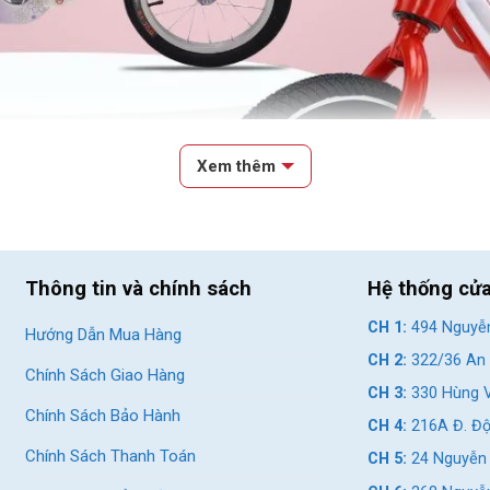
Xem thêm
Thông tin và chính sách
Hệ thống cử
CH 1:
494 Nguyễn
Hướng Dẫn Mua Hàng
CH 2:
322/36 An 
Chính Sách Giao Hàng
CH 3:
330 Hùng V
Chính Sách Bảo Hành
CH 4:
216A Đ. Độ
Bé Tập Đi Xe Từ Sớm
Chính Sách Thanh Toán
CH 5:
24 Nguyễn 
ịnh đúng đắn vì mang lại cho bé nhiều lợi ích cả về thể chất lẫn tinh