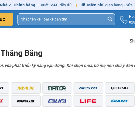
✓
Chính hãng
– Xuất
VAT
đầy đủ
|
🚚
Miễn phí
giao hàng - Sửa Chữa
Tìm
Hot
ỤC
kiếm:
028
Sh
e Thăng Bằng
ơi, vừa phát triển kỹ năng vận động. Khi chọn mua, bố mẹ nên chú ý đến 