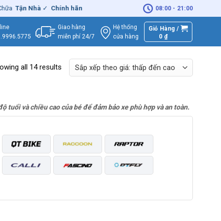
Tận Nhà
✓
Chính hãng
– Xuất
VAT
đầy đủ
|
🚚
Miễn phí
giao hàng -
08:00 - 21:00
Giao hàng
Hệ thống
line
Giỏ Hàng /
miễn phí 24/7
0
₫
cửa hàng
.9996.5775
owing all 14 results
độ tuổi và chiều cao của bé để đảm bảo xe phù hợp và an toàn.