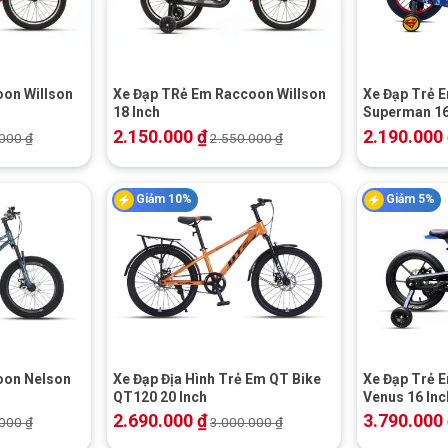
+
+
oon Willson
Xe Đạp TRẻ Em Raccoon Willson
Xe Đạp Trẻ 
18 Inch
Superman 16
2.150.000
₫
2.190.000
.000
₫
2.550.000
₫
Giảm 10%
Giảm 5%
+
+
oon Nelson
Xe Đạp Địa Hình Trẻ Em QT Bike
Xe Đạp Trẻ 
QT120 20 Inch
Venus 16 Inc
2.690.000
₫
3.790.000
.000
₫
3.000.000
₫