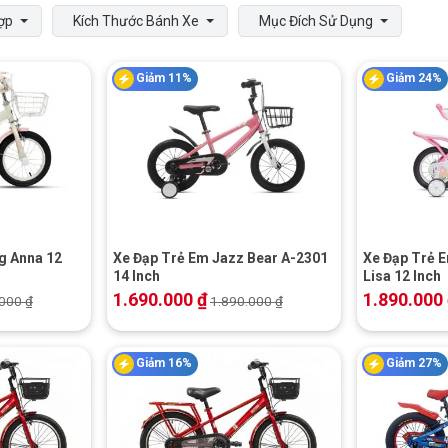
ợp
Kích Thước Bánh Xe
Mục Đích Sử Dụng
Giảm 11%
Giảm 24%
+
+
g Anna 12
Xe Đạp Trẻ Em Jazz Bear A-2301
Xe Đạp Trẻ E
14 Inch
Lisa 12 Inch
1.690.000
₫
1.890.000
.000
₫
1.890.000
₫
Giảm 16%
Giảm 27%