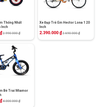
+
Em Thống Nhất
Xe Đạp Trẻ Em Hector Lona 1 20
 Inch
Inch
₫
2.390.000
₫
2.990.000
₫
2.690.000
₫
Em Bé Trai Miamor
h
₫
4.000.000
₫