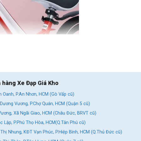
a hàng Xe Đạp Giá Kho
 Oanh, P.An Nhơn, HCM (Gò Vấp cũ)
Dương Vương, P.Chợ Quán, HCM (Quận 5 cũ)
ương, Xã Ngãi Giao, HCM (Châu Đức, BRVT cũ)
c Lập, P.Phú Thọ Hòa, HCM(Q.Tân Phú cũ)
Thị Nhung, KĐT Vạn Phúc, P.Hiệp Bình, HCM (Q.Thủ Đức cũ)
 thần. Sau đây là những lợi ích khi mua