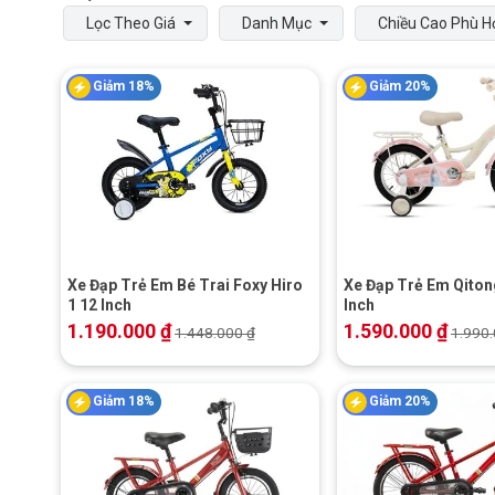
Lọc Theo Giá
Danh Mục
Chiều Cao Phù H
Giảm 18%
Giảm 20%
+
+
Xe Đạp Trẻ Em Bé Trai Foxy Hiro
Xe Đạp Trẻ Em Qiton
1 12 Inch
Inch
1.190.000
₫
1.590.000
₫
1.448.000
₫
1.990
Giảm 18%
Giảm 20%