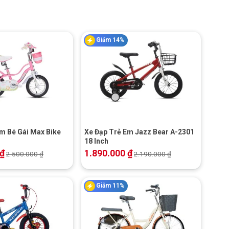
Giảm 14%
+
m Bé Gái Max Bike
Xe Đạp Trẻ Em Jazz Bear A-2301
18 Inch
₫
1.890.000
₫
2.500.000
₫
2.190.000
₫
Giảm 11%