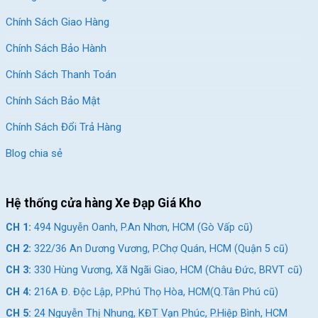
Chính Sách Giao Hàng
Chính Sách Bảo Hành
Chính Sách Thanh Toán
Chính Sách Bảo Mật
Chính Sách Đổi Trả Hàng
Blog chia sẻ
Xe đạp đua từ 5 – 10 triệu chính hãng, bảo hành minh bạch
Hệ thống cửa hàng Xe Đạp Giá Kho
CH 1:
494 Nguyễn Oanh, P.An Nhơn, HCM (Gò Vấp cũ)
Kích thước và thiết kế
: Kích thước xe phải phù hợp với chiều
CH 2:
322/36 An Dương Vương, P.Chợ Quán, HCM (Quận 5 cũ)
cao và tư thế ngồi của người lái để đảm bảo sự thoải mái và
hiệu suất khi sử dụng. Việc thử xe trước khi mua là rất quan
CH 3:
330 Hùng Vương, Xã Ngãi Giao, HCM (Châu Đức, BRVT cũ)
trọng.
CH 4:
216A Đ. Độc Lập, P.Phú Thọ Hòa, HCM(Q.Tân Phú cũ)
Phụ kiện kèm theo
: Một số phụ kiện cần thiết như gọng
CH 5:
24 Nguyễn Thị Nhung, KĐT Vạn Phúc, P.Hiệp Bình, HCM