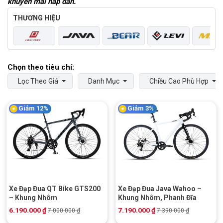
khuyến mãi hấp dẫn.
THƯƠNG HIỆU
Lọc Theo Giá
Danh Mục
Chiều Cao Phù Hợp
Giảm 12%
Giảm 3%
Xe Đạp Đua QT Bike GTS200
Xe Đạp Đua Java Wahoo –
– Khung Nhôm
Khung Nhôm, Phanh Đĩa
6.190.000
₫
7.190.000
₫
7.000.000
₫
7.390.000
₫