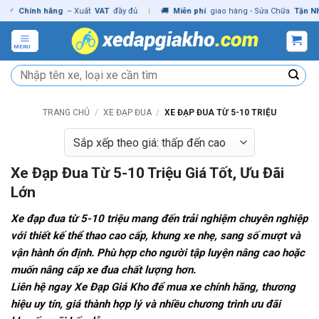
Skip
hính hãng
– Xuất
VAT
đầy đủ
|
🚚
Miễn phí
giao hàng - Sửa Chữa
Tận Nhà
✓
C
to
content
MENU
Tìm
kiếm:
TRANG CHỦ
/
XE ĐẠP ĐUA
/
XE ĐẠP ĐUA TỪ 5-10 TRIỆU
Xe Đạp Đua Từ 5-10 Triệu Giá Tốt, Ưu Đãi
Lớn
Xe đạp đua từ 5-10 triệu mang đến trải nghiệm chuyên nghiệp
với thiết kế thể thao cao cấp, khung xe nhẹ, sang số mượt và
vận hành ổn định. Phù hợp cho người tập luyện nâng cao hoặc
muốn nâng cấp xe đua chất lượng hơn.
Liên hệ ngay Xe Đạp Giá Kho để mua xe chính hãng, thương
hiệu uy tín, giá thành hợp lý và nhiều chương trình ưu đãi