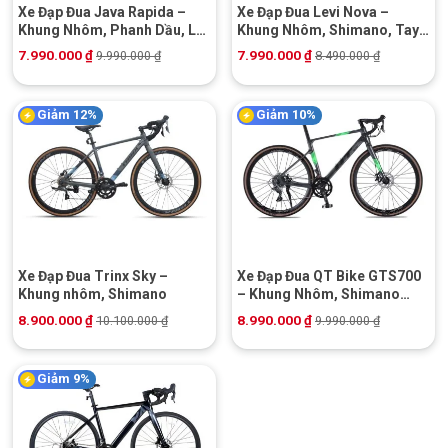
Xe Đạp Đua Java Rapida –
Xe Đạp Đua Levi Nova –
Khung Nhôm, Phanh Dầu, L-
Khung Nhôm, Shimano, Tay
Twoo
Đề Lắc
7.990.000
₫
7.990.000
₫
9.990.000
₫
8.490.000
₫
Giảm 12%
Giảm 10%
Xe Đạp Đua Trinx Sky –
Xe Đạp Đua QT Bike GTS700
Khung nhôm, Shimano
– Khung Nhôm, Shimano
Claris
8.900.000
₫
8.990.000
₫
10.100.000
₫
9.990.000
₫
Giảm 9%