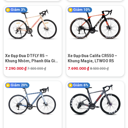
Giảm 3%
Giảm 10%
Xe Đạp Đua DTFLY R5 –
Xe Đạp Đua Califa CR550 –
Khung Nhôm, Phanh Đĩa Giá
Khung Magie, LTWOO R5
Rẻ
7.290.000
₫
7.690.000
₫
7.500.000
₫
8.500.000
₫
Giảm 20%
Giảm 6%