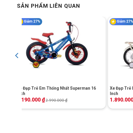
SẢN PHẨM LIÊN QUAN
độ cao yên phù hợp với con.
Giảm 27%
Giảm 27
+
+
nch
Xe Đạp Trẻ Em Thống Nhất Superman 16
Xe Đạp Trẻ 
Inch
Inch
2.190.000
₫
1.890.00
2.990.000
₫