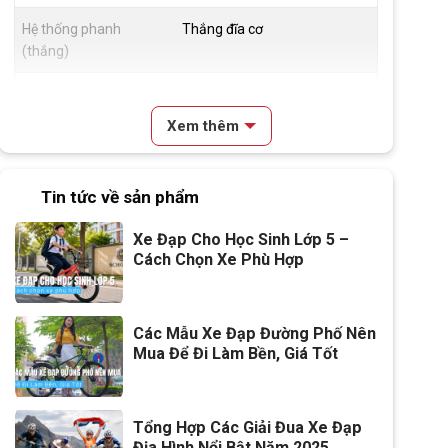
Hệ thống phanh
Thắng đĩa cơ
(thắng)
Đùm xe
Hợp kim thép, Bi côn, 28H
Xem thêm
Vành xe
Hợp kim nhôm
Lốp xe
22x2.125
Tin tức về sản phẩm
Đùi đĩa
Hợp kim thép, cốt vuông, Bạc
Xe Đạp Cho Học Sinh Lớp 5 –
đạn
Cách Chọn Xe Phù Hợp
Dĩa
1 tầng
Líp
1 tầng
Các Mẫu Xe Đạp Đường Phố Nên
Mua Để Đi Làm Bền, Giá Tốt
Kích thước
22 inch
Yên
Da thể thao
Tổng Hợp Các Giải Đua Xe Đạp
Địa Hình Nổi Bật Năm 2025