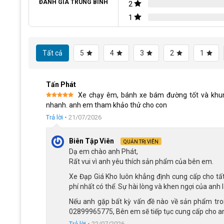
Khung thép chắc chắn và phuộc giảm xóc lò 
Thương Hiệu Xe Đạp QT Bike Lựa Chọn Đáng Tin Cậy
ĐÁNH GIÁ TRUNG BÌNH
2
Kết Luận
1
Xe đạp QT Bike QT122 22 inch sử dụng khung làm từ hợp kim
một chiếc xe cho trẻ em hiếu động. Phần phuộc trước cũng
động khi bé đi qua các đoạn đường gồ ghề, mang lại cảm gi
Tất cả
5
4
3
2
1
Khung và phuộc thép chắc chắn giúp phụ huynh yên tâm khi
thời chịu được cường độ vận động thường ngày của bé.
Tấn Phát
Ghi đông cánh én và yên nâng hạ dễ dàng
Xe chạy êm, bánh xe bám đường tốt và khun
Được xếp
nhanh. anh em tham khảo thử cho con
Xe được trang bị ghi đông cánh én bằng hợp kim thép, gi
hạng
5
5
sao
Trả lời
•
21/07/2026
nâng hạ dễ dàng, cho phép phụ huynh điều chỉnh độ cao th
QT Bike QT122 22 inch đồng hành cùng bé được lâu hơn.
Biên Tập Viên
QUẢN TRỊ VIÊN
Dạ em chào anh Phát,
Rất vui vì anh yêu thích sản phẩm của bên em.
Xe Đạp Giá Kho luôn khẳng định cung cấp cho tấ
phí nhất có thể. Sự hài lòng và khen ngợi của anh 
Nếu anh gặp bất kỳ vấn đề nào về sản phẩm trong
02899965775, Bên em sẽ tiếp tục cung cấp cho an
Trả lời
•
22/07/2026