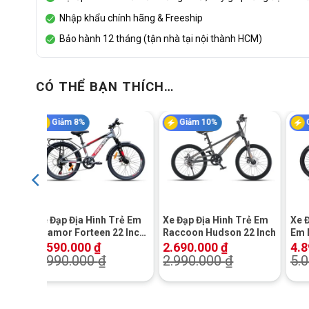
Nhập khẩu chính hãng & Freeship
Bảo hành 12 tháng (tận nhà tại nội thành HCM)
CÓ THỂ BẠN THÍCH…
Giảm 8%
Giảm 10%
+
+
+
Xe Đạp Địa Hình Trẻ Em
Xe Đạp Địa Hình Trẻ Em
Xe 
Miamor Forteen 22 Inch
Raccoon Hudson 22 Inch
Em 
– Shimano
Inc
4.590.000
₫
2.690.000
₫
4.
4.990.000
₫
2.990.000
₫
5.