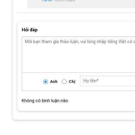
Hỏi đáp
Anh
Chị
Không có bình luận nào
tay nắm của xe được bọc s
Lưu ý:
Bé nên đặt được chân xuống đất khi ngồi trên yên đ