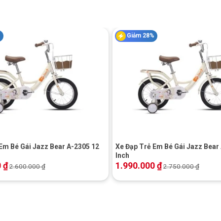
%
Giảm 28%
+
Em Bé Gái Jazz Bear A-2305 12
Xe Đạp Trẻ Em Bé Gái Jazz Bear
Inch
0
₫
1.990.000
₫
2.600.000
₫
2.750.000
₫