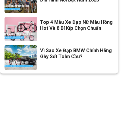
Cọc/cốt yên
Hợp kim thép
Lưu ý
Thông số kỹ thuật có thể sẽ
Top 4 Mẫu Xe Đạp Nữ Màu Hồng
được thay đổi từ nhà sản xuất
Hot Và 8 Bí Kíp Chọn Chuẩn
nhằm nâng cao chất lượng
sản phẩm
Vì Sao Xe Đạp BMW Chính Hãng
Gây Sốt Toàn Cầu?