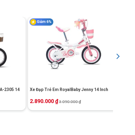
Giảm 6%
+
 A-2305 14
Xe Đạp Trẻ Em RoyalBaby Jenny 14 Inch
2.890.000
₫
3.090.000
₫