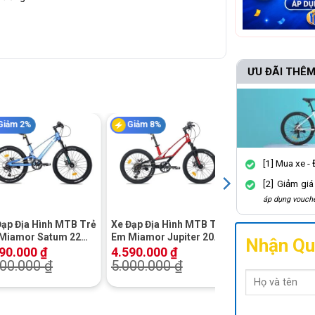
ƯU ĐÃI THÊM
Giảm 2%
Giảm 8%
Giảm 8%
[1] Mua xe -
+
+
[2] Giảm gi
áp dụng vouche
Đạp Địa Hình MTB Trẻ
Xe Đạp Địa Hình MTB Trẻ
Xe Đạp Địa Hình
Miamor Satum 22
Em Miamor Jupiter 20
Raccoon Nelson
Nhận Qu
h
Inch
890.000
₫
4.590.000
₫
2.750.000
₫
000.000
₫
5.000.000
₫
3.000.000
₫