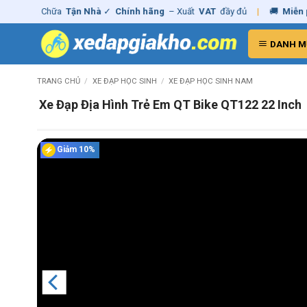
Skip
Sửa Chữa
Tận Nhà
✓
Chính hãng
– Xuất
VAT
đầy đủ
|
🚚
Miễn phí
gia
to
content
DANH M
TRANG CHỦ
/
XE ĐẠP HỌC SINH
/
XE ĐẠP HỌC SINH NAM
Xe Đạp Địa Hình Trẻ Em QT Bike QT122 22 Inch
Giảm 10%