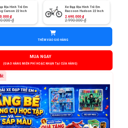
ạp Địa Hình Trẻ Em
Xe Đạp Địa Hình Trẻ Em
ng Carson 22 Inch
Raccoon Hudson 22 Inch
+
90.000
₫
2.690.000
₫
00.000
₫
2.990.000
₫
Trẻ Em QT Bike QT122 22 Inch số lượng
THÊM VÀO GIỎ HÀNG
MUA NGAY
i: