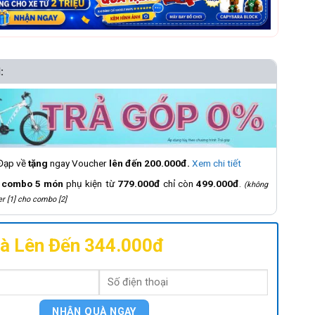
:
 Đạp về
tặng
ngay Voucher
lên đến 200.000đ.
Xem chi tiết
á
combo 5 món
phụ kiện từ
779.000đ
chỉ còn
499.000đ
.
(không
r [1] cho combo [2]
 Trẻ Em
 22 Inch
à Lên Đến 344.000đ