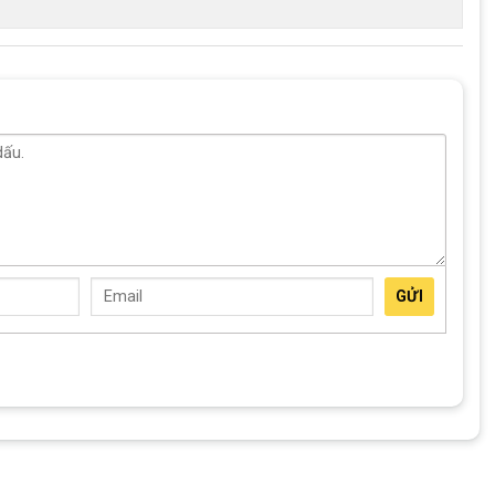
GỬI
u mềm giúp bé cầm nắm thoải mái
ể đảm bảo an toàn. Bạn có thể nhờ nhân viên tư vấn căn chỉnh