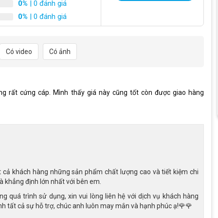
xo
0%
| 0 đánh giá
0%
| 0 đánh giá
 thép, chất liệu cứng cáp, chịu lực tốt và bền bỉ, rất hợp với
 bằng hợp kim thép, trang bị giảm xóc lò xo giúp hấp thụ rung
ác êm ái và an toàn hơn.
Có video
Có ảnh
 con di chuyển trong sân, công viên hay khu vực nội khu, đồng
g rất cứng cáp. Mình thấy giá này cũng tốt còn được giao hàng
úp bé cầm nắm chắc và điều khiển xe dễ dàng. Đặc biệt, yên xe
eo chiều cao của con qua từng giai đoạn phát triển, để Xe đạp
t cả khách hàng những sản phẩm chất lượng cao và tiết kiệm chi
là khẳng định lớn nhất với bên em.
 quá trình sử dụng, xin vui lòng liên hệ với dịch vụ khách hàng
h tất cả sự hỗ trợ, chúc anh luôn may mắn và hạnh phúc ạ!🌹🌹