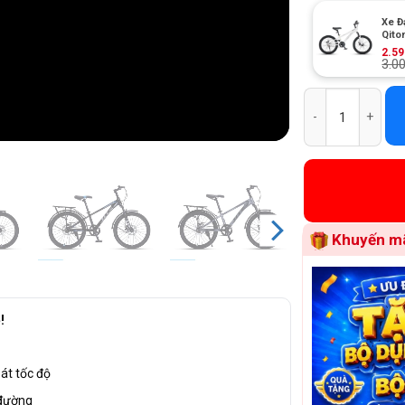
Xe Đ
Qito
+
2.5
3.0
Xe Đạp Địa Hình 
Khuyến mã
!
át tốc độ
 đường