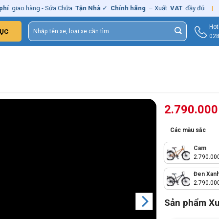
o hàng - Sửa Chữa
Tận Nhà
✓
Chính hãng
– Xuất
VAT
đầy đủ
|
🚚
Miễ
Tìm
Hot
ỤC
kiếm:
028
2.790.00
Các màu sắc
Cam
2.790.00
Đen Xan
2.790.00
Sản phẩm X