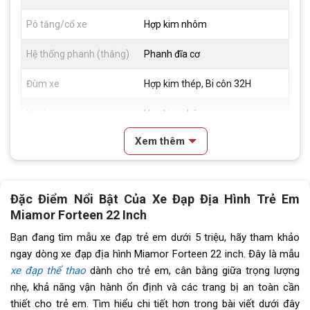
Pô tăng/cổ xe
Hợp kim nhôm
Hệ thống phanh (thắng)
Phanh đĩa cơ
Đùm xe
Hợp kim thép, Bi côn 32H
Vành xe
Hợp kim nhôm
Xem thêm
Lốp xe
Kenda 22x1.95
Tay đề
Tay đề bấm xả Shimano 1x7
Đặc Điểm Nổi Bật Của Xe Đạp Địa Hình Trẻ Em
Tăng tốc trước (Gạt
N/A
Miamor Forteen 22 Inch
đĩa)
Bạn đang tìm mẫu xe đạp trẻ em dưới 5 triệu, hãy tham khảo
Tăng tốc sau (Gạt líp)
Shimano Tourney TZ
ngay dòng xe đạp địa hình Miamor Forteen 22 inch. Đây là mẫu
xe đạp thể thao
dành cho trẻ em, cân bằng giữa trọng lượng
Đùi đĩa
Hợp kim nhôm, cốt vuông, bạc
nhẹ, khả năng vận hành ổn định và các trang bị an toàn cần
đạn
thiết cho trẻ em. Tìm hiểu chi tiết hơn trong bài viết dưới đây