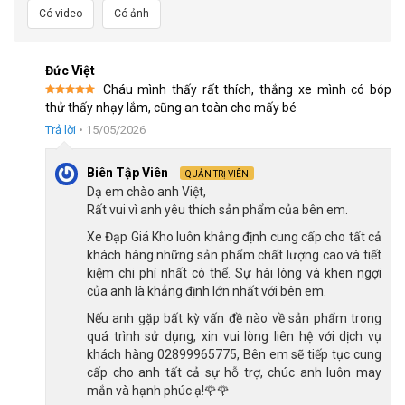
Có video
Có ảnh
Khung nhôm siêu nhẹ và màu sắc đẹp
Đức Việt
Phuộc giảm xóc lò xo hoạt động hiệu quả
Cháu mình thấy rất thích, thắng xe mình có bóp
Xe đạp trẻ em Miamor Forteen 22 inch hoàn toàn di chuyển êm
Được xếp
thử thấy nhạy lắm, cũng an toàn cho mấy bé
hạng
5
5
sao
ái nhờ vào hệ thống phuộc giảm xóc lò xò được trang bị trên
Trả lời
•
15/05/2026
xe. Bộ phuộc này hấp thụ được các rung chấn, hạn chế lực tác
động từ bên ngoài lên vai, cổ tay và lưng của người lái.
Biên Tập Viên
QUẢN TRỊ VIÊN
Dạ em chào anh Việt,
Dựa vào bộ phuộc giảm xóc, trẻ có thể đạp xe qua các đoạn
Rất vui vì anh yêu thích sản phẩm của bên em.
đường gồ ghề nhẹ, hay bề mặt không bằng phẳng. Từ đó, bé sẽ
Xe Đạp Giá Kho luôn khẳng định cung cấp cho tất cả
cảm thấy dễ chịu hơn khi đạp xe, hạn chế mỏi tay và tăng khả
khách hàng những sản phẩm chất lượng cao và tiết
năng giữ thăng bằng.
kiệm chi phí nhất có thể. Sự hài lòng và khen ngợi
của anh là khẳng định lớn nhất với bên em.
Nếu anh gặp bất kỳ vấn đề nào về sản phẩm trong
quá trình sử dụng, xin vui lòng liên hệ với dịch vụ
khách hàng 02899965775, Bên em sẽ tiếp tục cung
cấp cho anh tất cả sự hỗ trợ, chúc anh luôn may
mắn và hạnh phúc ạ!🌹🌹