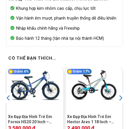
Khung hợp kim nhôm cao cấp, chịu lực tốt
Vận hành êm mượt, phanh truyền thống dễ điều khiển
Nhập khẩu chính hãng và Freeship
Bảo hành 12 tháng (tận nhà tại nội thành HCM)
CÓ THỂ BẠN THÍCH…
Giảm 6%
Giảm 17%
Xe Đạp Địa Hình Trẻ Em
Xe Đạp Địa Hình Trẻ Em
Fornix HS20 20 Inch –
Hector Ares 1 18 Inch –
Phanh Đĩa Cơ
Phanh Đĩa Cơ
3.580.000
₫
2.490.000
₫