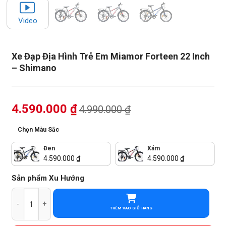
Video
Xe Đạp Địa Hình Trẻ Em Miamor Forteen 22 Inch
– Shimano
4.590.000
₫
4.990.000
₫
Chọn Màu Sắc
Đen
Xám
4.590.000
₫
4.590.000
₫
Sản phẩm Xu Hướng
Xe Đạp Địa Hình Trẻ Em Miamor Forteen 22 Inch - Shimano số lượn
THÊM VÀO GIỎ HÀNG