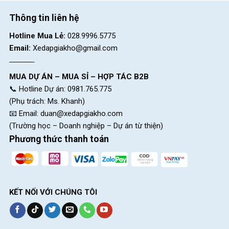
Thông tin liên hệ
Hotline Mua Lẻ:
028.9996.5775
Email:
Xedapgiakho@gmail.com
Yên xe bọc da, có độ đàn hồi giúp tư thế ngồi thoải mái
MUA DỰ ÁN – MUA SỈ – HỢP TÁC B2B
Miamor Sự Lựa Chọn Tối Ưu Cho Mọi Nhà
📞 Hotline Dự án: 0981.765.775
(Phụ trách: Ms. Khanh)
Thương hiệu xe đạp Miamor
hướng đến tính thực dụng, độ bền
📧 Email:
duan@xedapgiakho.com
và sự an toàn cho người dùng, nhất là các dòng xe đạp trẻ em.
(Trường học – Doanh nghiệp – Dự án từ thiện)
Các sản phẩm của hãng được thiết kế theo tiêu chí thân thiện,
Phương thức thanh toán
dễ sử dụng cho nhiều đối tượng.
KẾT NỐI VỚI CHÚNG TÔI