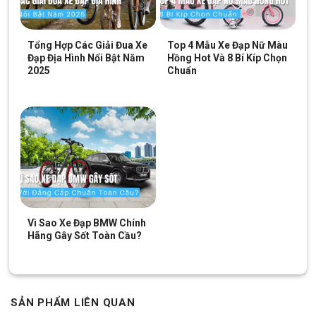
đạp nhiều số. Với tay đề bấm xả, bé chỉ cần bấm nhẹ tay đã có
thể chuyển số, không bị rối hay kẹt số khi thao tác.
Tổng Hợp Các Giải Đua Xe
Top 4 Mẫu Xe Đạp Nữ Màu
Bộ số Shimano cho cảm giác sang số mượt mà, linh hoạt theo
Đạp Địa Hình Nổi Bật Năm
Hồng Hot Và 8 Bí Kíp Chọn
từng địa hình di chuyển, giúp việc đạp xe trở nên nhẹ hơn, ít mỏi
2025
Chuẩn
chân và an toàn hơn trong quá trình sử dụng.
Vì Sao Xe Đạp BMW Chính
Hãng Gây Sốt Toàn Cầu?
SẢN PHẨM LIÊN QUAN