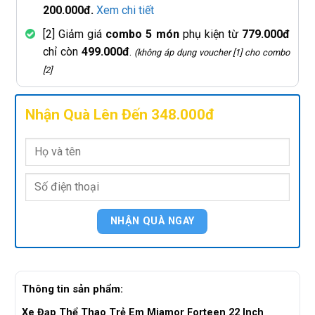
200.000đ.
Xem chi tiết
[2] Giảm giá
combo 5 món
phụ kiện từ
779.000đ
chỉ còn
499.000đ
.
(không áp dụng voucher [1] cho combo
[2]
Nhận Quà Lên Đến 348.000đ
Thông tin sản phẩm:
Xe Đạp Thể Thao Trẻ Em Miamor Forteen 22 Inch