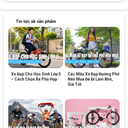
Tin tức về sản phẩm
Xe Đạp Cho Học Sinh Lớp 5
Các Mẫu Xe Đạp Đường Phố
– Cách Chọn Xe Phù Hợp
Nên Mua Để Đi Làm Bền,
Giá Tốt
Phanh đĩa cơ có độ nhạy cao, lực hãm ổn
Bộ truyền động Shimano 1×7 dễ sử dụng
Xe Miamor Forteen 22 inch được trang bị bộ truyền động
Shimano 7 tốc độ, thiết kế tối ưu cho trẻ dễ làm quen với xe