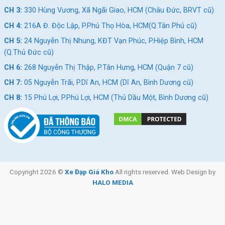
Với thiết kế địa hình năng động, cấu hình phù hợp cho trẻ em và
CH 3:
330 Hùng Vương, Xã Ngãi Giao, HCM (Châu Đức, BRVT cũ)
các trang bị chú trọng an toàn, xe đạp địa hình trẻ em Miamor
CH 4:
216A Đ. Độc Lập, P.Phú Thọ Hòa, HCM(Q.Tân Phú cũ)
Forteen 22 inch là lựa chọn đáng cân nhắc cho phụ huynh đang
CH 5:
24 Nguyễn Thị Nhung, KĐT Vạn Phúc, P.Hiệp Bình, HCM
tìm một chiếc xe giúp bé rèn luyện thể chất, tăng khả năng vận
(Q.Thủ Đức cũ)
động và tự tin khám phá thế giới xung quanh.
CH 6:
268 Nguyễn Thị Thập, P.Tân Hưng, HCM (Quận 7 cũ)
Mua ngay xe đạp trẻ em chính hãng, giá rẻ tại
hệ thống Xe Đạp
CH 7:
05 Nguyễn Trãi, P.Dĩ An, HCM (Dĩ An, Bình Dương cũ)
Giá Kho
hoặc gọi hotline 028.9996.5775 để nhận tư vấn chi tiết,
đúng ngân sách, đúng nhu cầu và chính sách bảo hành rõ ràng.
CH 8:
15 Phú Lợi, P.Phú Lợi, HCM (Thủ Dầu Một, Bình Dương cũ)
Xem ngay các mẫu xe đạp trẻ em giá ưu đãi,
bảo hành 12 tháng
Giảm 10%
Giảm 10%
Copyright 2026 ©
Xe Đạp Giá Kho
All rights reserved. Web Design by
HALO MEDIA