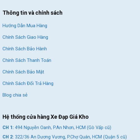
Thông tin và chính sách
Hướng Dẫn Mua Hàng
Chính Sách Giao Hàng
Chính Sách Bảo Hành
Thương hiệu Miamor chính hãng, giá dễ tiếp cận
Chính Sách Thanh Toán
Chính Sách Bảo Mật
Nhờ đó, xe Miamor đáp ứng tốt nhu cầu đi học, đi chơi hay vận
động thể thao nhẹ nhàng và có mức giá hợp lý cho các gia đình
Chính Sách Đổi Trả Hàng
Việt. Với định hướng phát triển lâu dài và trải nghiệm của người
Blog chia sẻ
dùng, Miamor dần trở thành thương hiệu xe đạp được nhiều phụ
huynh lựa chọn khi tìm mua xe đạp trẻ em bền, đẹp.
Xem thêm: Các mẫu
xe đạp địa hình cho trẻ
Hệ thống cửa hàng Xe Đạp Giá Kho
em
an toàn, dễ điều khiển
CH 1:
494 Nguyễn Oanh, P.An Nhơn, HCM (Gò Vấp cũ)
Kết Luận
CH 2:
322/36 An Dương Vương, P.Chợ Quán, HCM (Quận 5 cũ)