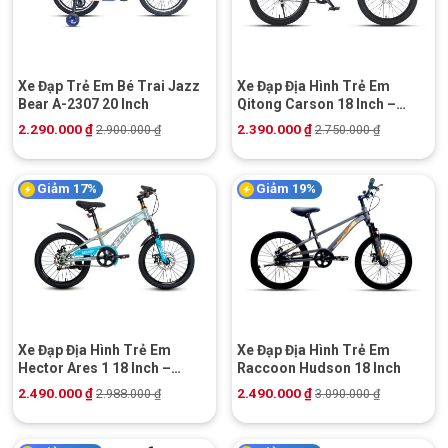
Xe Đạp Trẻ Em Bé Trai Jazz
Xe Đạp Địa Hình Trẻ Em
Bear A-2307 20 Inch
Qitong Carson 18 Inch –
Phanh Đĩa Cơ
2.290.000
₫
2.390.000
₫
2.900.000
₫
2.750.000
₫
Giảm 17%
Giảm 19%
Xe Đạp Địa Hình Trẻ Em
Xe Đạp Địa Hình Trẻ Em
Hector Ares 1 18 Inch –
Raccoon Hudson 18 Inch
Phanh Đĩa Cơ
2.490.000
₫
2.490.000
₫
2.988.000
₫
3.090.000
₫