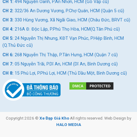
CH 1:
494 Nguyễn Oanh, P.An Nhơn, HCM (Gò Vấp cũ)
RoyalBaby có khung xe nhẹ, phanh tay và có các phụ kiện đáng
CH 2:
322/36 An Dương Vương, P.Chợ Quán, HCM (Quận 5 cũ)
yêu đi kèm, là lựa chọn phổ biến cho nhiều bậc phụ huynh.
CH 3:
330 Hùng Vương, Xã Ngãi Giao, HCM (Châu Đức, BRVT cũ)
Xe đạp Shukyo:
Thương hiệu xe đạp trẻ em Shukyo sản
CH 4:
216A Đ. Độc Lập, P.Phú Thọ Hòa, HCM(Q.Tân Phú cũ)
xuất đa dạng mẫu xe đạp có thiết kế hiện đại, phù hợp cho
CH 5:
24 Nguyễn Thị Nhung, KĐT Vạn Phúc, P.Hiệp Bình, HCM
nhiều độ tuổi. Hãng được đánh giá cao về độ an toàn nhờ
(Q.Thủ Đức cũ)
khung xe chắc chắn, trọng lượng nhẹ và các chi tiết thân thiện
cho trẻ em.
CH 6:
268 Nguyễn Thị Thập, P.Tân Hưng, HCM (Quận 7 cũ)
CH 7:
05 Nguyễn Trãi, P.Dĩ An, HCM (Dĩ An, Bình Dương cũ)
CH 8:
15 Phú Lợi, P.Phú Lợi, HCM (Thủ Dầu Một, Bình Dương cũ)
Copyright 2026 ©
Xe Đạp Giá Kho
All rights reserved. Web Design by
HALO MEDIA