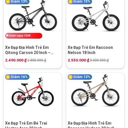
Giảm 13%
Giảm 15%
🎁
Giảm ngay 100K
Xe Đạp Địa Hình Trẻ Em
Xe Đạp Trẻ Em Raccoon
Qitong Carson 20 Inch –
Nelson 18 Inch
Phanh Đĩa Cơ
2.490.000
₫
2.550.000
₫
2.850.000
₫
3.000.000
₫
Giảm 16%
Giảm 13%
Xe Đạp Trẻ Em Bé Trai
Xe Đạp Địa Hình Trẻ Em