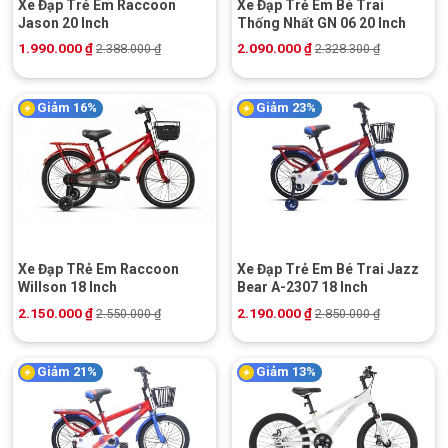
Xe Đạp Trẻ Em Raccoon
Xe Đạp Trẻ Em Bé Trai
Jason 20 Inch
Thống Nhất GN 06 20 Inch
1.990.000
₫
2.090.000
₫
2.388.000
₫
2.328.300
₫
Giảm 16%
Giảm 23%
Xe Đạp TRẻ Em Raccoon
Xe Đạp Trẻ Em Bé Trai Jazz
Willson 18 Inch
Bear A-2307 18 Inch
2.150.000
₫
2.190.000
₫
2.550.000
₫
2.850.000
₫
Giảm 21%
Giảm 13%