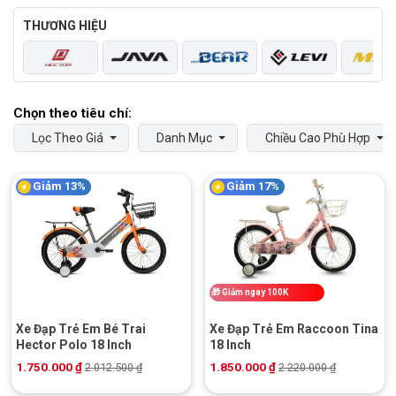
THƯƠNG HIỆU
Lọc Theo Giá
Danh Mục
Chiều Cao Phù Hợp
Giảm 13%
Giảm 17%
🎁
Giảm ngay 100K
Xe Đạp Trẻ Em Bé Trai
Xe Đạp Trẻ Em Raccoon Tina
Hector Polo 18 Inch
18 Inch
1.750.000
₫
1.850.000
₫
2.012.500
₫
2.220.000
₫