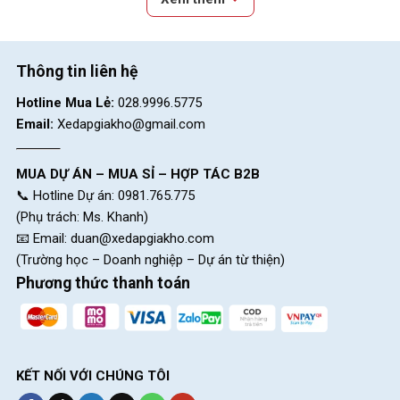
Thông tin liên hệ
Hotline Mua Lẻ:
028.9996.5775
Email:
Xedapgiakho@gmail.com
Xe đạp cho bé trai 9 tuổi kích thước 18 inch dễ điều khiển
Xe đạp 20 inch
: Các bé có chiều cao từ 1m3-1m45 thì xe
MUA DỰ ÁN – MUA SỈ – HỢP TÁC B2B
đạp 20 inch sẽ là lựa chọn hợp lý hơn, bé sẽ di chuyển linh hoạt
📞 Hotline Dự án: 0981.765.775
hơn trên các địa hình khác nhau. Loại xe này phù hợp cho
(Phụ trách: Ms. Khanh)
những bé đã quen đi xe và yêu thích các hoạt động thể thao,
📧 Email:
duan@xedapgiakho.com
khám phá. Trong
xe đạp cho bé 10 tuổi
cũng đi được kích
(Trường học – Doanh nghiệp – Dự án từ thiện)
thước này.
Phương thức thanh toán
KẾT NỐI VỚI CHÚNG TÔI