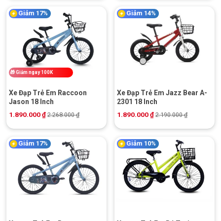
Giảm 17%
Giảm 14%
🎁
Giảm ngay 100K
Xe Đạp Trẻ Em Raccoon
Xe Đạp Trẻ Em Jazz Bear A-
Jason 18 Inch
2301 18 Inch
1.890.000
₫
1.890.000
₫
2.268.000
₫
2.190.000
₫
Giảm 17%
Giảm 10%