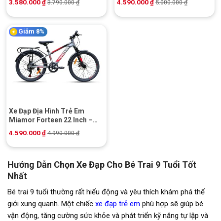
3.580.000
₫
4.590.000
₫
3.790.000
₫
5.000.000
₫
Giảm 8%
Xe Đạp Địa Hình Trẻ Em
Miamor Forteen 22 Inch –
Shimano
4.590.000
₫
4.990.000
₫
Hướng Dẫn Chọn Xe Đạp Cho Bé Trai 9 Tuổi Tốt
Nhất
Bé trai 9 tuổi thường rất hiếu động và yêu thích khám phá thế
giới xung quanh. Một chiếc
xe đạp trẻ em
phù hợp sẽ giúp bé
vận động, tăng cường sức khỏe và phát triển kỹ năng tự lập và