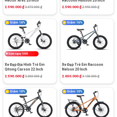
Hector Ares 20 Inch
Raccoon Hudson 20 Inch
2.590.000
₫
2.590.000
₫
3.070.000
₫
2.990.000
₫
Giảm 14%
Giảm 16%
🎁
Giảm ngay 100K
Xe Đạp Địa Hình Trẻ Em
Xe Đạp Trẻ Em Raccoon
Qitong Carson 22 Inch
Nelson 20 Inch
2.590.000
₫
2.650.000
₫
3.000.000
₫
3.150.000
₫
Giảm 10%
Giảm 10%