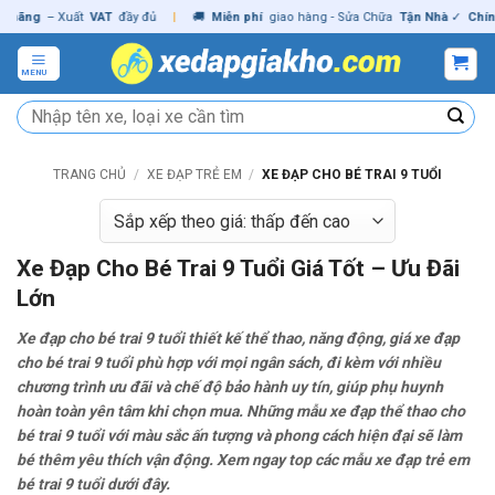
Skip
– Xuất
VAT
đầy đủ
|
🚚
Miễn phí
giao hàng - Sửa Chữa
Tận Nhà
✓
Chính hãng
to
content
MENU
Tìm
kiếm:
TRANG CHỦ
/
XE ĐẠP TRẺ EM
/
XE ĐẠP CHO BÉ TRAI 9 TUỔI
Xe Đạp Cho Bé Trai 9 Tuổi Giá Tốt – Ưu Đãi
Lớn
Xe đạp cho bé trai 9 tuổi thiết kế thể thao, năng động, giá xe đạp
cho bé trai 9 tuổi phù hợp với mọi ngân sách, đi kèm với nhiều
chương trình ưu đãi và chế độ bảo hành uy tín, giúp phụ huynh
hoàn toàn yên tâm khi chọn mua. Những mẫu xe đạp thể thao cho
bé trai 9 tuổi với màu sắc ấn tượng và phong cách hiện đại sẽ làm
bé thêm yêu thích vận động. Xem ngay top các mẫu xe đạp trẻ em
bé trai 9 tuổi dưới đây.